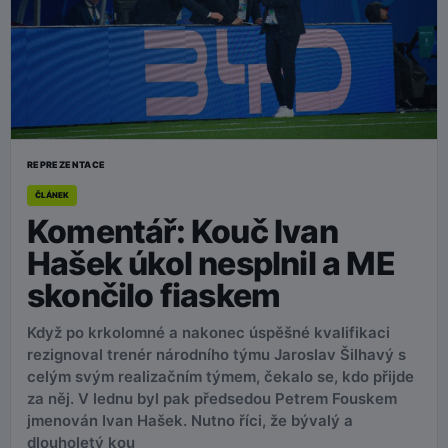
REPREZENTACE
ČLÁNEK
Komentář: Kouč Ivan
Hašek úkol nesplnil a ME
skončilo fiaskem
Když po krkolomné a nakonec úspěšné kvalifikaci
rezignoval trenér národního týmu Jaroslav Šilhavý s
celým svým realizačním týmem, čekalo se, kdo přijde
za něj. V lednu byl pak předsedou Petrem Fouskem
jmenován Ivan Hašek. Nutno říci, že bývalý a
dlouholetý kou