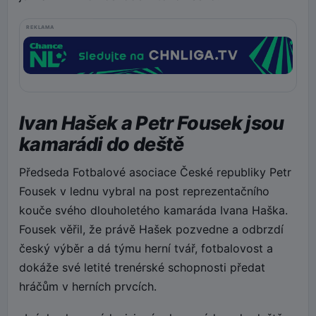
REKLAMA
Ivan Hašek a Petr Fousek jsou
kamarádi do deště
Předseda Fotbalové asociace České republiky Petr
Fousek v lednu vybral na post reprezentačního
kouče svého dlouholetého kamaráda Ivana Haška.
Fousek věřil, že právě Hašek pozvedne a odbrzdí
český výběr a dá týmu herní tvář, fotbalovost a
dokáže své letité trenérské schopnosti předat
hráčům v herních prvcích.