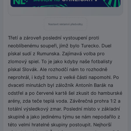
Nastavit reklamní předvolby
Třetí a zároveň poslední vystoupení proti
neoblíbenému soupeři, jímž bylo Turecko. Duel
pískal sudí z Rumunska. Zajímavá volba pro
zlomový spiel. To je jako kdyby naše fotbalisty
pískal Slovák. Ale rozhodčí nám to rozhodně
neprohrál, i když tomu z velké části napomohl. Po
dvaceti minutách byl záložník Antonín Barák na
odstřel a po červené kartě šel zkusit do hamburské
arény, zda teče teplá voda. Závěrečná prohra 1:2 a
totální výsledkový zmar. Poslední místo v základní
skupině a jako jedinému týmu se nám nepodařilo z
této velmi hratelné skupiny postoupit. Nejhorší