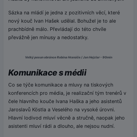
Sázka na mládí je jedna z pozitivních věcí, které
nový kouč Ivan Hašek udělal. Bohužel je to ale
prachbídně málo. Převládají do této chvíle
převážně jen mínusy a nedostatky.
Velký posun obránce Robina Hranáče / Jan Hejzlar - 90min
Komunikace s médii
Co se týče komunikace a mluvy na tiskových
konferencích pro média, je realizační tým trenérů v
čele hlavního kouče Ivana Haška a jeho asistentů
Jaroslavů Köstla a Veselého na vysoké úrovni.
Hlavní lodivod mluví věcně a stručně, naopak jeho
asistenti mluví rádi a dlouho, ale nejsou nudní.