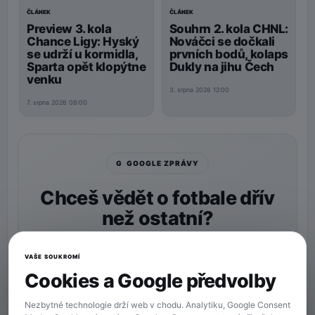
ČLÁNEK
ČLÁNEK
Preview 3. kola
Souhrn 2. kola CHNL:
Chance Ligy: Hyský
Nováčci se dočkali
se udrží u kormidla,
prvních bodů, kolaps
Sparta opět klopýtne
Dukly na jihu Čech
venku
3. srpna 2026 12:00
7. srpna 2026 08:00
G GOOGLE ZPRÁVY
Chceš vědět o fotbale dřív
než ostatní?
Nastav si
90min.cz
jako preferovaný zdroj a naše
zprávy uvidíš v Googlu častěji.
VAŠE SOUKROMÍ
Cookies a Google předvolby
★ Preferovaný zdroj
Více zpráv na Googlu
Nezbytné technologie drží web v chodu. Analytiku, Google Consent