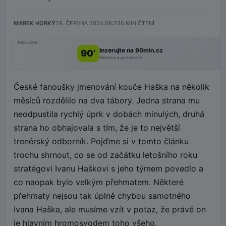
MAREK HORKÝ
28. ČERVNA 2024 08:23
6
MIN ČTENÍ
REKLAMA
Inzerujte na 90min.cz
90’
Reklama a partnerství
České fanoušky jmenování kouče Haška na několik
měsíců rozdělilo na dva tábory. Jedna strana mu
neodpustila rychlý úprk v dobách minulých, druhá
strana ho obhajovala s tím, že je to největší
trenérský odborník. Pojďme si v tomto článku
trochu shrnout, co se od začátku letošního roku
stratégovi Ivanu Haškovi s jeho týmem povedlo a
co naopak bylo velkým přehmatem. Některé
přehmaty nejsou tak úplně chybou samotného
Ivana Haška, ale musíme vzít v potaz, že právě on
je hlavním hromosvodem toho všeho.