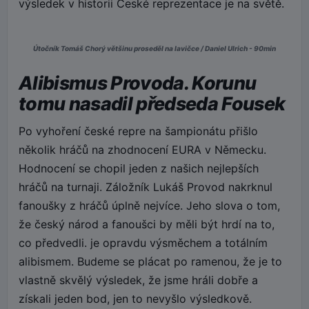
výsledek v historii České reprezentace je na světě.
Útočník Tomáš Chorý většinu proseděl na lavičce / Daniel Ulrich - 90min
Alibismus Provoda. Korunu
tomu nasadil předseda Fousek
Po vyhoření české repre na šampionátu přišlo
několik hráčů na zhodnocení EURA v Německu.
Hodnocení se chopil jeden z našich nejlepších
hráčů na turnaji. Záložník Lukáš Provod nakrknul
fanoušky z hráčů úplně nejvíce. Jeho slova o tom,
že český národ a fanoušci by měli být hrdí na to,
co předvedli. je opravdu výsměchem a totálním
alibismem. Budeme se plácat po ramenou, že je to
vlastně skvělý výsledek, že jsme hráli dobře a
získali jeden bod, jen to nevyšlo výsledkově.