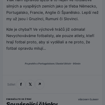
silných a vyspělých zemích jako je třeba Německo,
Portugalsko, Francie, Anglie či Španělsko. Lepší než
my už jsou i Gruzínci, Rumuni či Slovinci.
Kde je chyba?! Ve výchově hráčů již odmala!
Nevychováváme fotbalisty, ale pouze atlety, kteří
hrají fotbal proto, aby si vydělali a ne proto, že
fotbal opravdu milují...
Po prohře s Portugalskem / Daniel Ulrich - 90min
f
𝕏
↗
Sdílet
POKRAČUJTE VE ČTENÍ
VŠECHNY ČLÁNKY
Související články