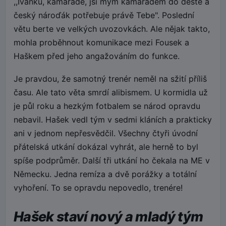
,,Ivánku, kamaráde, jsi mým kamarádem do deště a
český nároďák potřebuje právě Tebe". Poslední
větu berte ve velkých uvozovkách. Ale nějak takto,
mohla proběhnout komunikace mezi Fousek a
Haškem před jeho angažováním do funkce.
Je pravdou, že samotný trenér neměl na sžití příliš
času. Ale tato věta smrdí alibismem. U kormidla už
je půl roku a hezkým fotbalem se národ opravdu
nebavil. Hašek vedl tým v sedmi kláních a prakticky
ani v jednom nepřesvědčil. Všechny čtyři úvodní
přátelská utkání dokázal vyhrát, ale herně to byl
spíše podprůměr. Další tři utkání ho čekala na ME v
Německu. Jedna remíza a dvě porážky a totální
vyhoření. To se opravdu nepovedlo, trenére!
Hašek staví nový a mladý tým