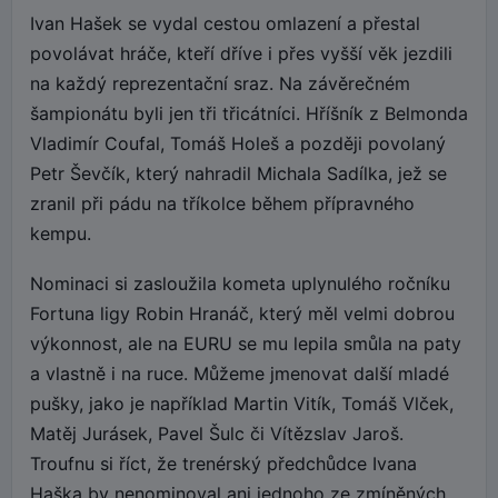
Ivan Hašek se vydal cestou omlazení a přestal
povolávat hráče, kteří dříve i přes vyšší věk jezdili
na každý reprezentační sraz. Na závěrečném
šampionátu byli jen tři třicátníci. Hříšník z Belmonda
Vladimír Coufal, Tomáš Holeš a později povolaný
Petr Ševčík, který nahradil Michala Sadílka, jež se
zranil při pádu na tříkolce během přípravného
kempu.
Nominaci si zasloužila kometa uplynulého ročníku
Fortuna ligy Robin Hranáč, který měl velmi dobrou
výkonnost, ale na EURU se mu lepila smůla na paty
a vlastně i na ruce. Můžeme jmenovat další mladé
pušky, jako je například Martin Vitík, Tomáš Vlček,
Matěj Jurásek, Pavel Šulc či Vítězslav Jaroš.
Troufnu si říct, že trenérský předchůdce Ivana
Haška by nenominoval ani jednoho ze zmíněných.