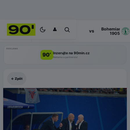
👤
Bohemians
17:00
vs
PROGRAM
Zlin
1905
REKLAMA
Inzerujte na 90min.cz
90’
Reklama a partnerství
← Zpět