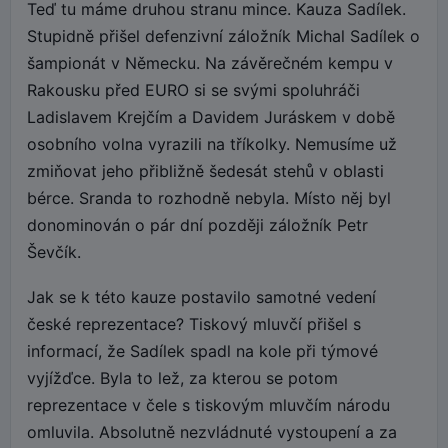
Teď tu máme druhou stranu mince. Kauza Sadílek.
Stupidně přišel defenzivní záložník Michal Sadílek o
šampionát v Německu. Na závěrečném kempu v
Rakousku před EURO si se svými spoluhráči
Ladislavem Krejčím a Davidem Juráskem v době
osobního volna vyrazili na tříkolky. Nemusíme už
zmiňovat jeho přibližně šedesát stehů v oblasti
bérce. Sranda to rozhodně nebyla. Místo něj byl
donominován o pár dní později záložník Petr
Ševčík.
Jak se k této kauze postavilo samotné vedení
české reprezentace? Tiskový mluvčí přišel s
informací, že Sadílek spadl na kole při týmové
vyjížďce. Byla to lež, za kterou se potom
reprezentace v čele s tiskovým mluvčím národu
omluvila. Absolutně nezvládnuté vystoupení a za