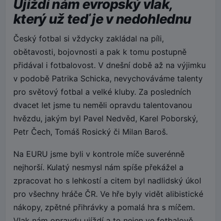
Ujíždí nám evropský vlak,
který už teď je v nedohlednu
Český fotbal si vždycky zakládal na píli,
obětavosti, bojovnosti a pak k tomu postupně
přidával i fotbalovost. V dnešní době až na výjimku
v podobě Patrika Schicka, nevychováváme talenty
pro světový fotbal a velké kluby. Za posledních
dvacet let jsme tu neměli opravdu talentovanou
hvězdu, jakým byl Pavel Nedvěd, Karel Poborský,
Petr Čech, Tomáš Rosický či Milan Baroš.
Na EURU jsme byli v kontrole míče suverénně
nejhorší. Kulatý nesmysl nám spíše překážel a
zpracovat ho s lehkostí a citem byl nadlidský úkol
pro všechny hráče ČR. Ve hře byly vidět alibistické
nákopy, zpětné přihrávky a pomalá hra s míčem.
Vlak nám opravdu ujíždí a to nejen ve fotbalově