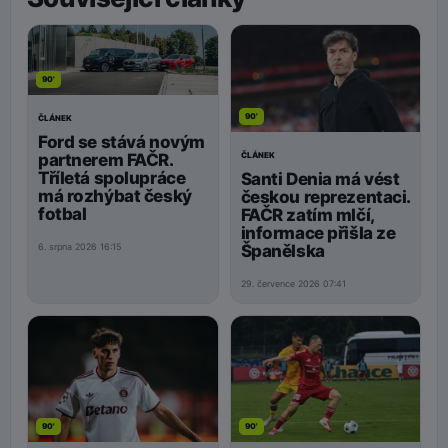
90'
90'
ČLÁNEK
Ford se stává novým
ČLÁNEK
partnerem FAČR.
Tříletá spolupráce
Santi Denia má vést
má rozhýbat český
českou reprezentaci.
fotbal
FAČR zatím mlčí,
informace přišla ze
Španělska
6. srpna 2026 16:15
29. července 2026 07:41
90'
90'