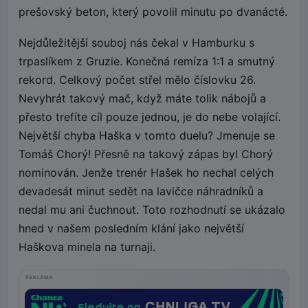
prešovský beton, který povolil minutu po dvanácté.
Nejdůležitější souboj nás čekal v Hamburku s
trpaslíkem z Gruzie. Konečná remíza 1:1 a smutný
rekord. Celkový počet střel mělo číslovku 26.
Nevyhrát takový mač, když máte tolik nábojů a
přesto trefíte cíl pouze jednou, je do nebe volající.
Největší chyba Haška v tomto duelu? Jmenuje se
Tomáš Chorý! Přesně na takový zápas byl Chorý
nominován. Jenže trenér Hašek ho nechal celých
devadesát minut sedět na lavičce náhradníků a
nedal mu ani čuchnout. Toto rozhodnutí se ukázalo
hned v našem posledním klání jako největší
Haškova minela na turnaji.
REKLAMA