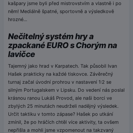
kašpary jsme byli před mistrovstvím a vlastně i po
něm! Mediálně špatné, sportovně a výsledkově
hrozné...
Nečitelný systém hry a
zpackané EURO s Chorým na
lavičce
Tajemný jako hrad v Karpatech. Tak působil Ivan
Hašek prakticky na každé tiskovce. Závěrečný
turnaj začal úvodní prohrou v nastavení 1:2 se
silným Portugalskem v Lipsku. Do vedení nás poslal
krásnou ranou Lukáš Provod, ale naši borci ve
zbylých 25 minutách neudrželi nadějný výsledek.
Určit taktiku v tomto zápase? Hašek po utkání
zmínil, že po hráčích chtěl více aktivity, ta ovšem
nepřišla a mohli jsme vzpomenout na takzvaný