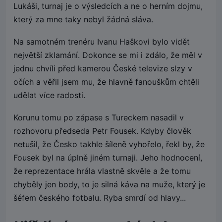
Lukáši, turnaj je o výsledcích a ne o herním dojmu,
který za mne taky nebyl žádná sláva.
Na samotném trenéru Ivanu Haškovi bylo vidět
největší zklamání. Dokonce se mi i zdálo, že měl v
jednu chvíli před kamerou České televize slzy v
očích a věřil jsem mu, že hlavně fanouškům chtěli
udělat více radosti.
Korunu tomu po zápase s Tureckem nasadil v
rozhovoru předseda Petr Fousek. Kdyby člověk
netušil, že Česko takhle šíleně vyhořelo, řekl by, že
Fousek byl na úplně jiném turnaji. Jeho hodnocení,
že reprezentace hrála vlastně skvěle a že tomu
chyběly jen body, to je silná káva na muže, který je
šéfem českého fotbalu. Ryba smrdí od hlavy...