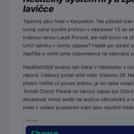
lavičce
Tajemný jako hrad v Karpatech. Tak působil Ivan
turnaj začal úvodní prohrou v nastavení 1:2 se s
krásnou ranou Lukáš Provod, ale naši borci ve z
Určit taktiku v tomto zápase? Hašek po utkání zmí
nepřišla a mohli jsme vzpomenout na takzvaný p
Nejdůležitější souboj nás čekal v Hamburku s tr
rekord. Celkový počet střel mělo číslovku 26. N
přesto trefíte cíl pouze jednou, je do nebe vola
Tomáš Chorý! Přesně na takový zápas byl Chorý
devadesát minut sedět na lavičce náhradníků a n
hned v našem posledním klání jako největší Haško
REKLAMA