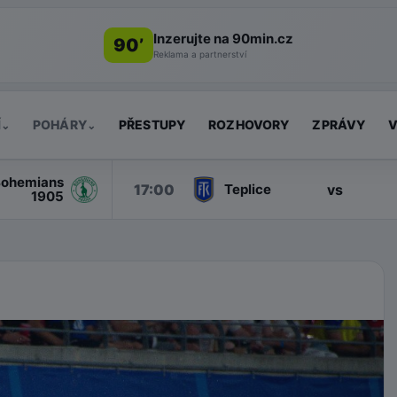
Inzerujte na 90min.cz
90’
Reklama a partnerství
Í
POHÁRY
PŘESTUPY
ROZHOVORY
ZPRÁVY
V
⌄
⌄
ohemians
17:00
vs
Teplice
1905