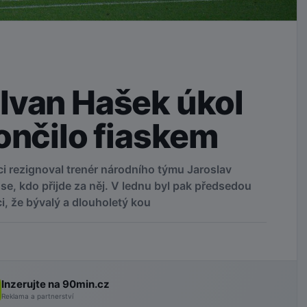
Ivan Hašek úkol
ončilo fiaskem
i rezignoval trenér národního týmu Jaroslav
se, kdo přijde za něj. V lednu byl pak předsedou
, že bývalý a dlouholetý kou
Inzerujte na 90min.cz
Reklama a partnerství