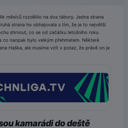
k měsíců rozdělilo na dva tábory. Jedna strana
uhá strana ho obhajovala s tím, že je to největší
ochu shrnout, co se od začátku letošního roku
 a co naopak bylo velkým přehmatem. Některé
na Haška, ale musíme vzít v potaz, že právě on je
jsou kamarádi do deště