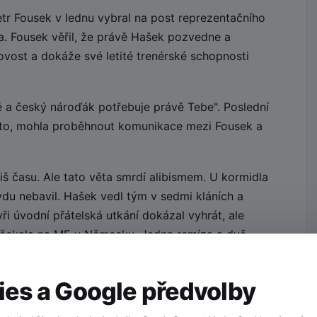
tr Fousek v lednu vybral na post reprezentačního
. Fousek věřil, že právě Hašek pozvedne a
ovost a dokáže své letité trenérské schopnosti
 a český nároďák potřebuje právě Tebe". Poslední
kto, mohla proběhnout komunikace mezi Fousek a
liš času. Ale tato věta smrdí alibismem. U kormidla
du nebavil. Hašek vedl tým v sedmi kláních a
ři úvodní přátelská utkání dokázal vyhrát, ale
ho čekala na ME v Německu. Jedna remíza a dvě
dlo, trenére!
es a Google předvolby
 tým