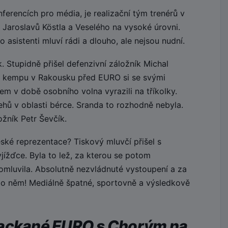
erencích pro média, je realizační tým trenérů v
 Jaroslavů Köstla a Veselého na vysoké úrovni.
 asistenti mluví rádi a dlouho, ale nejsou nudní.
 Stupidně přišel defenzivní záložník Michal
 kempu v Rakousku před EURO si se svými
m v době osobního volna vyrazili na tříkolky.
hů v oblasti bérce. Sranda to rozhodně nebyla.
žník Petr Ševčík.
ské reprezentace? Tiskový mluvčí přišel s
yjížďce. Byla to lež, za kterou se potom
omluvila. Absolutně nezvládnuté vystoupení a za
 po něm! Mediálně špatné, sportovně a výsledkově
packané EURO s Chorým na