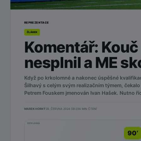
REPREZENTACE
ČLÁNEK
Komentář: Kouč 
nesplnil a ME sk
Když po krkolomné a nakonec úspěšné kvalifikac
Šilhavý s celým svým realizačním týmem, čekalo 
Petrem Fouskem jmenován Ivan Hašek. Nutno říci
MAREK HORKÝ
28. ČERVNA 2024 08:23
6
MIN ČTENÍ
REKLAMA
90’