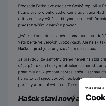
Předseda Fotbalové asociace České republiky Pe
kouče svého dlouholetého kamaráda Ivana Haška
odbrzdí český výběr a dá týmu herní tvář, fotbal
předat hráčům v herních prvcích.
,,Ivánku, kamaráde, jsi mým kamarádem do deště
větu berte ve velkých uvozovkách. Ale nějak ta
Haškem před jeho angažováním do funkce.
Je pravdou, že samotný trenér neměl na sžití pří
už je půl roku a hezkým fotbalem se národ oprav
prakticky ani v jednom nepřesvědčil. Všechny čty
herně to byl spíše podprůměr. Další tři utkání 
porážky a totální vyhoření. To se opravdu nepove
VAŠE SOUKROMÍ
Cooki
Hašek staví nový a mladý