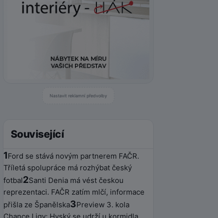
Nastavit reklamní předvolby
Související
1
Ford se stává novým partnerem FAČR.
Tříletá spolupráce má rozhýbat český
2
fotbal
Santi Denia má vést českou
reprezentaci. FAČR zatím mlčí, informace
3
přišla ze Španělska
Preview 3. kola
Chance Ligy: Hyský se udrží u kormidla,