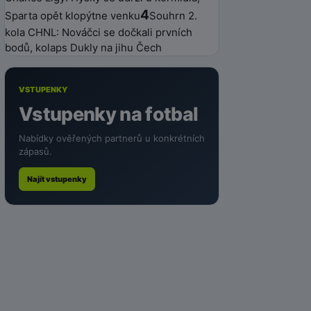
4
Sparta opět klopýtne venku
Souhrn 2.
kola CHNL: Nováčci se dočkali prvních
bodů, kolaps Dukly na jihu Čech
VSTUPENKY
Vstupenky na fotbal
Nabídky ověřených partnerů u konkrétních
zápasů.
Najít vstupenky