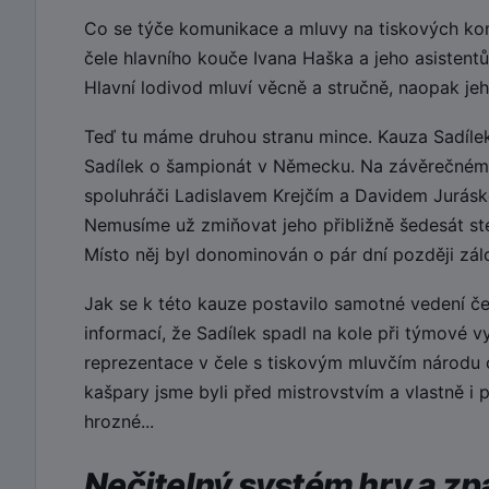
Co se týče komunikace a mluvy na tiskových konf
čele hlavního kouče Ivana Haška a jeho asistentů
Hlavní lodivod mluví věcně a stručně, naopak jeho
Teď tu máme druhou stranu mince. Kauza Sadílek.
Sadílek o šampionát v Německu. Na závěrečném
spoluhráči Ladislavem Krejčím a Davidem Juráske
Nemusíme už zmiňovat jeho přibližně šedesát ste
Místo něj byl donominován o pár dní později zálo
Jak se k této kauze postavilo samotné vedení če
informací, že Sadílek spadl na kole při týmové v
reprezentace v čele s tiskovým mluvčím národu 
kašpary jsme byli před mistrovstvím a vlastně i
hrozné...
Nečitelný systém hry a z