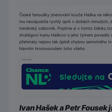
České fanoušky jmenování kouče Haška na několi
mu neodpustila rychlý úprk v dobách minulých, dr
trenérský odborník. Pojďme si v tomto článku tr
stratégovi Ivanu Haškovi s jeho týmem povedlo
přehmaty nejsou tak úplně chybou samotného Iva
hlavním hromosvodem toho všeho.
REKLAMA
Ivan Hašek a Petr Fousek 