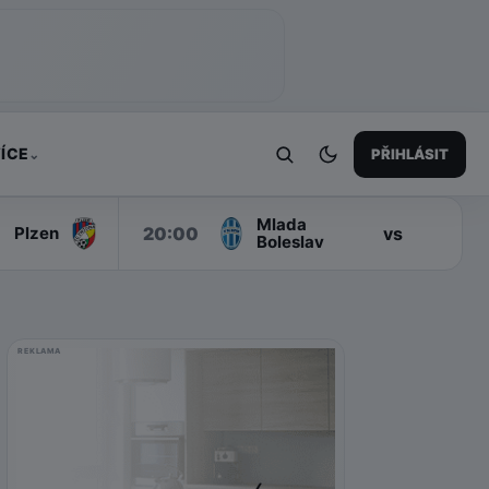
ÍCE
PŘIHLÁSIT
⌄
Mlada
S
20:00
vs
Plzen
Boleslav
REKLAMA