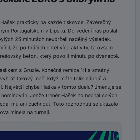
 Hašek prakticky na každé tiskovce. Závěrečný
ilným Portugalskem v Lipsku. Do vedení nás poslal
bylých 25 minutách neudrželi nadějný výsledek.
nil, že po hráčích chtěl více aktivity, ta ovšem
rešovský beton, který povolil minutu po dvanácté.
paslíkem z Gruzie. Konečná remíza 1:1 a smutný
evyhrát takový mač, když máte tolik nábojů a
jící. Největší chyba Haška v tomto duelu? Jmenuje se
 nominován. Jenže trenér Hašek ho nechal celých
edal mu ani čuchnout. Toto rozhodnutí se ukázalo
va minela na turnaji.