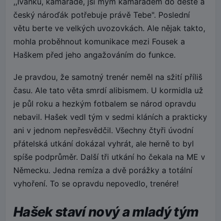
,,Ivánku, kamaráde, jsi mým kamarádem do deště a
český nároďák potřebuje právě Tebe". Poslední
větu berte ve velkých uvozovkách. Ale nějak takto,
mohla proběhnout komunikace mezi Fousek a
Haškem před jeho angažováním do funkce.
Je pravdou, že samotný trenér neměl na sžití příliš
času. Ale tato věta smrdí alibismem. U kormidla už
je půl roku a hezkým fotbalem se národ opravdu
nebavil. Hašek vedl tým v sedmi kláních a prakticky
ani v jednom nepřesvědčil. Všechny čtyři úvodní
přátelská utkání dokázal vyhrát, ale herně to byl
spíše podprůměr. Další tři utkání ho čekala na ME v
Německu. Jedna remíza a dvě porážky a totální
vyhoření. To se opravdu nepovedlo, trenére!
Hašek staví nový a mladý tým