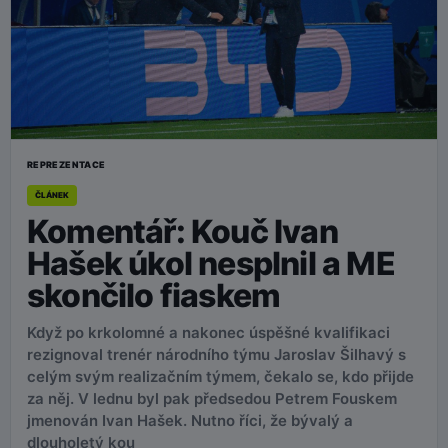
REPREZENTACE
ČLÁNEK
Komentář: Kouč Ivan
Hašek úkol nesplnil a ME
skončilo fiaskem
Když po krkolomné a nakonec úspěšné kvalifikaci
rezignoval trenér národního týmu Jaroslav Šilhavý s
celým svým realizačním týmem, čekalo se, kdo přijde
za něj. V lednu byl pak předsedou Petrem Fouskem
jmenován Ivan Hašek. Nutno říci, že bývalý a
dlouholetý kou