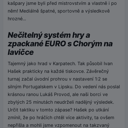
kašpary jsme byli před mistrovstvím a vlastně i po
něm! Mediálně špatné, sportovně a výsledkově
hrozné...
Nečitelný systém hry a
zpackané EURO s Chorým na
lavičce
Tajemný jako hrad v Karpatech. Tak působil Ivan
Hašek prakticky na každé tiskovce. Závěrečný
turnaj začal úvodní prohrou v nastavení 1:2 se
silným Portugalskem v Lipsku. Do vedení nás poslal
krásnou ranou Lukáš Provod, ale naši borci ve
zbylých 25 minutách neudrželi nadějný výsledek.
Určit taktiku v tomto zápase? Hašek po utkání
zmínil, že po hráčích chtěl více aktivity, ta ovšem
nepřišla a mohli jsme vzpomenout na takzvaný