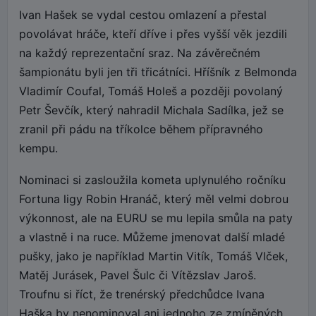
Ivan Hašek se vydal cestou omlazení a přestal
povolávat hráče, kteří dříve i přes vyšší věk jezdili
na každý reprezentační sraz. Na závěrečném
šampionátu byli jen tři třicátníci. Hříšník z Belmonda
Vladimír Coufal, Tomáš Holeš a později povolaný
Petr Ševčík, který nahradil Michala Sadílka, jež se
zranil při pádu na tříkolce během přípravného
kempu.
Nominaci si zasloužila kometa uplynulého ročníku
Fortuna ligy Robin Hranáč, který měl velmi dobrou
výkonnost, ale na EURU se mu lepila smůla na paty
a vlastně i na ruce. Můžeme jmenovat další mladé
pušky, jako je například Martin Vitík, Tomáš Vlček,
Matěj Jurásek, Pavel Šulc či Vítězslav Jaroš.
Troufnu si říct, že trenérský předchůdce Ivana
Haška by nenominoval ani jednoho ze zmíněných.