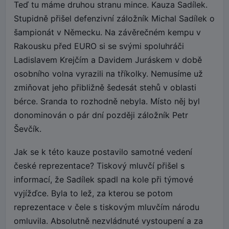
Teď tu máme druhou stranu mince. Kauza Sadílek.
Stupidně přišel defenzivní záložník Michal Sadílek o
šampionát v Německu. Na závěrečném kempu v
Rakousku před EURO si se svými spoluhráči
Ladislavem Krejčím a Davidem Juráskem v době
osobního volna vyrazili na tříkolky. Nemusíme už
zmiňovat jeho přibližně šedesát stehů v oblasti
bérce. Sranda to rozhodně nebyla. Místo něj byl
donominován o pár dní později záložník Petr
Ševčík.
Jak se k této kauze postavilo samotné vedení
české reprezentace? Tiskový mluvčí přišel s
informací, že Sadílek spadl na kole při týmové
vyjížďce. Byla to lež, za kterou se potom
reprezentace v čele s tiskovým mluvčím národu
omluvila. Absolutně nezvládnuté vystoupení a za