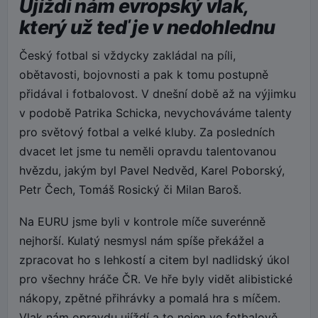
Ujíždí nám evropský vlak,
který už teď je v nedohlednu
Český fotbal si vždycky zakládal na píli,
obětavosti, bojovnosti a pak k tomu postupně
přidával i fotbalovost. V dnešní době až na výjimku
v podobě Patrika Schicka, nevychováváme talenty
pro světový fotbal a velké kluby. Za posledních
dvacet let jsme tu neměli opravdu talentovanou
hvězdu, jakým byl Pavel Nedvěd, Karel Poborský,
Petr Čech, Tomáš Rosický či Milan Baroš.
Na EURU jsme byli v kontrole míče suverénně
nejhorší. Kulatý nesmysl nám spíše překážel a
zpracovat ho s lehkostí a citem byl nadlidský úkol
pro všechny hráče ČR. Ve hře byly vidět alibistické
nákopy, zpětné přihrávky a pomalá hra s míčem.
Vlak nám opravdu ujíždí a to nejen ve fotbalově