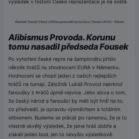
výsledek v historii České reprezentace je na světě.
Útočník Tomáš Chorý většinu proseděl na lavičce / Daniel Ulrich - 90min
Alibismus Provoda. Korunu
tomu nasadil předseda Fousek
Po vyhoření české repre na šampionátu přišlo
několik hráčů na zhodnocení EURA v Německu.
Hodnocení se chopil jeden z našich nejlepších
hráčů na turnaji. Záložník Lukáš Provod nakrknul
fanoušky z hráčů úplně nejvíce. Jeho slova o tom,
že český národ a fanoušci by měli být hrdí na to,
co předvedli. je opravdu výsměchem a totálním
alibismem. Budeme se plácat po ramenou, že je to
vlastně skvělý výsledek, že jsme hráli dobře a
získali jeden bod, jen to nevyšlo výsledkově.