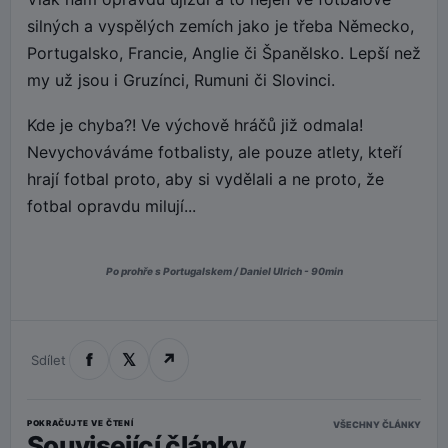
silných a vyspělých zemích jako je třeba Německo,
Portugalsko, Francie, Anglie či Španělsko. Lepší než
my už jsou i Gruzínci, Rumuni či Slovinci.
Kde je chyba?! Ve výchově hráčů již odmala!
Nevychováváme fotbalisty, ale pouze atlety, kteří
hrají fotbal proto, aby si vydělali a ne proto, že
fotbal opravdu milují...
Po prohře s Portugalskem / Daniel Ulrich - 90min
f
𝕏
↗
Sdílet
POKRAČUJTE VE ČTENÍ
VŠECHNY ČLÁNKY
Související články