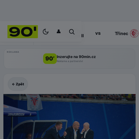
👤
Slavia
17:00
vs
PROGRAM
Třinec
Praha II
REKLAMA
Inzerujte na 90min.cz
90’
Reklama a partnerství
← Zpět