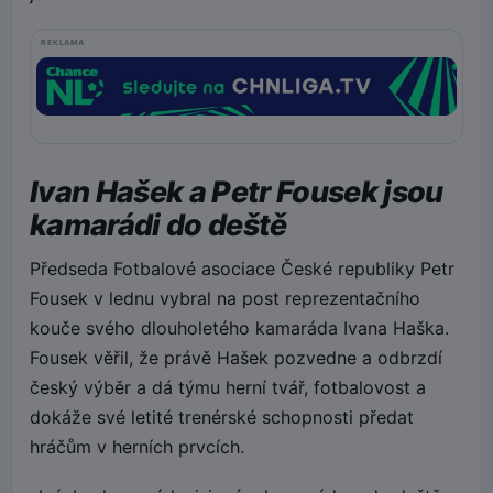
REKLAMA
Ivan Hašek a Petr Fousek jsou
kamarádi do deště
Předseda Fotbalové asociace České republiky Petr
Fousek v lednu vybral na post reprezentačního
kouče svého dlouholetého kamaráda Ivana Haška.
Fousek věřil, že právě Hašek pozvedne a odbrzdí
český výběr a dá týmu herní tvář, fotbalovost a
dokáže své letité trenérské schopnosti předat
hráčům v herních prvcích.