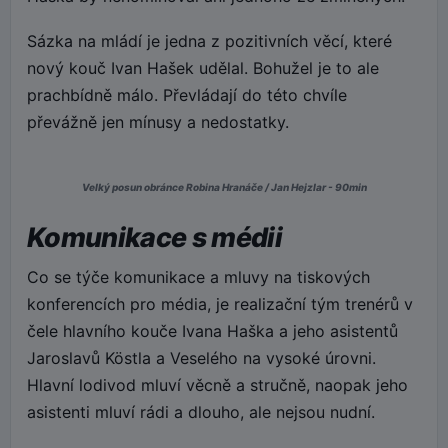
Sázka na mládí je jedna z pozitivních věcí, které
nový kouč Ivan Hašek udělal. Bohužel je to ale
prachbídně málo. Převládají do této chvíle
převážně jen mínusy a nedostatky.
Velký posun obránce Robina Hranáče / Jan Hejzlar - 90min
Komunikace s médii
Co se týče komunikace a mluvy na tiskových
konferencích pro média, je realizační tým trenérů v
čele hlavního kouče Ivana Haška a jeho asistentů
Jaroslavů Köstla a Veselého na vysoké úrovni.
Hlavní lodivod mluví věcně a stručně, naopak jeho
asistenti mluví rádi a dlouho, ale nejsou nudní.