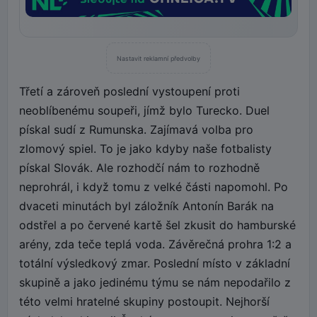
Nastavit reklamní předvolby
Třetí a zároveň poslední vystoupení proti
neoblíbenému soupeři, jímž bylo Turecko. Duel
pískal sudí z Rumunska. Zajímavá volba pro
zlomový spiel. To je jako kdyby naše fotbalisty
pískal Slovák. Ale rozhodčí nám to rozhodně
neprohrál, i když tomu z velké části napomohl. Po
dvaceti minutách byl záložník Antonín Barák na
odstřel a po červené kartě šel zkusit do hamburské
arény, zda teče teplá voda. Závěrečná prohra 1:2 a
totální výsledkový zmar. Poslední místo v základní
skupině a jako jedinému týmu se nám nepodařilo z
této velmi hratelné skupiny postoupit. Nejhorší