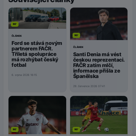
90'
90'
ČLÁNEK
Ford se stává novým
ČLÁNEK
partnerem FAČR.
Tříletá spolupráce
Santi Denia má vést
má rozhýbat český
českou reprezentaci.
fotbal
FAČR zatím mlčí,
informace přišla ze
Španělska
6. srpna 2026 16:15
29. července 2026 07:41
90'
90'