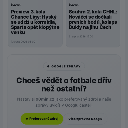
ČLÁNEK
ČLÁNEK
Preview 3. kola
Souhrn 2. kola CHNL:
Chance Ligy: Hyský
Nováčci se dočkali
se udrží u kormidla,
prvních bodů, kolaps
Sparta opět klopýtne
Dukly na jihu Čech
venku
3. srpna 2026 12:00
7. srpna 2026 08:00
G GOOGLE ZPRÁVY
Chceš vědět o fotbale dřív
než ostatní?
Nastav si
90min.cz
jako preferovaný zdroj a naše
zprávy uvidíš v Googlu častěji.
★ Preferovaný zdroj
Více zpráv na Googlu