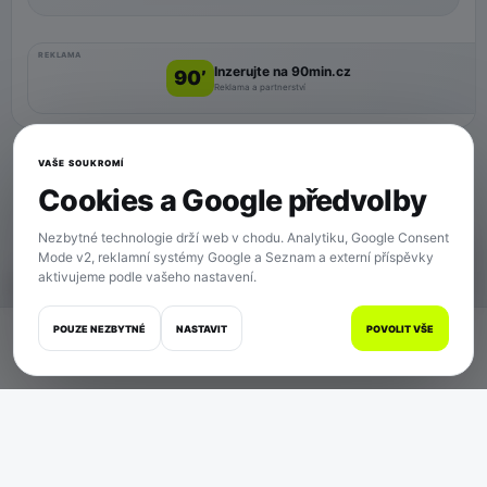
REKLAMA
Inzerujte na 90min.cz
90’
Reklama a partnerství
VAŠE SOUKROMÍ
Cookies a Google předvolby
Nezbytné technologie drží web v chodu. Analytiku, Google Consent
Mode v2, reklamní systémy Google a Seznam a externí příspěvky
aktivujeme podle vašeho nastavení.
SOUKROMÍ
POUZE NEZBYTNÉ
NASTAVIT
POVOLIT VŠE
Domů
Zápasy
Články
Zprávy
Více