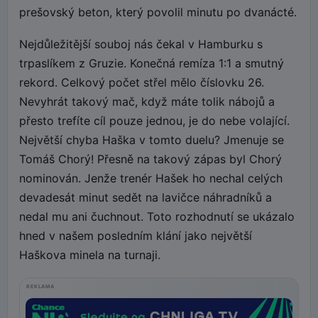
prešovský beton, který povolil minutu po dvanácté.
Nejdůležitější souboj nás čekal v Hamburku s
trpaslíkem z Gruzie. Konečná remíza 1:1 a smutný
rekord. Celkový počet střel mělo číslovku 26.
Nevyhrát takový mač, když máte tolik nábojů a
přesto trefíte cíl pouze jednou, je do nebe volající.
Největší chyba Haška v tomto duelu? Jmenuje se
Tomáš Chorý! Přesně na takový zápas byl Chorý
nominován. Jenže trenér Hašek ho nechal celých
devadesát minut sedět na lavičce náhradníků a
nedal mu ani čuchnout. Toto rozhodnutí se ukázalo
hned v našem posledním klání jako největší
Haškova minela na turnaji.
REKLAMA