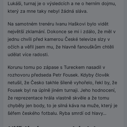
Lukáši, turnaj je o výsledcích a ne o herním dojmu,
který za mne taky nebyl žádná sláva.
Na samotném trenéru Ivanu Haškovi bylo vidět
největší zklamání. Dokonce se mi i zdálo, že měl v
jednu chvíli před kamerou České televize slzy v
očích a věřil jsem mu, že hlavně fanouškům chtěli
udělat více radosti.
Korunu tomu po zápase s Tureckem nasadil v
rozhovoru předseda Petr Fousek. Kdyby člověk
netušil, že Česko takhle šíleně vyhořelo, řekl by, že
Fousek byl na úplně jiném turnaji. Jeho hodnocení,
že reprezentace hrála vlastně skvěle a že tomu
chyběly jen body, to je silná káva na muže, který je
šéfem českého fotbalu. Ryba smrdí od hlavy...