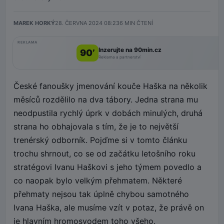
MAREK HORKÝ
28. ČERVNA 2024 08:23
6
MIN ČTENÍ
REKLAMA
Inzerujte na 90min.cz
90’
Reklama a partnerství
České fanoušky jmenování kouče Haška na několik
měsíců rozdělilo na dva tábory. Jedna strana mu
neodpustila rychlý úprk v dobách minulých, druhá
strana ho obhajovala s tím, že je to největší
trenérský odborník. Pojďme si v tomto článku
trochu shrnout, co se od začátku letošního roku
stratégovi Ivanu Haškovi s jeho týmem povedlo a
co naopak bylo velkým přehmatem. Některé
přehmaty nejsou tak úplně chybou samotného
Ivana Haška, ale musíme vzít v potaz, že právě on
je hlavním hromosvodem toho všeho.