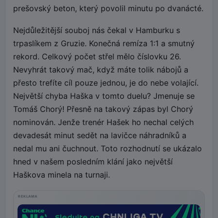
prešovský beton, který povolil minutu po dvanácté.
Nejdůležitější souboj nás čekal v Hamburku s
trpaslíkem z Gruzie. Konečná remíza 1:1 a smutný
rekord. Celkový počet střel mělo číslovku 26.
Nevyhrát takový mač, když máte tolik nábojů a
přesto trefíte cíl pouze jednou, je do nebe volající.
Největší chyba Haška v tomto duelu? Jmenuje se
Tomáš Chorý! Přesně na takový zápas byl Chorý
nominován. Jenže trenér Hašek ho nechal celých
devadesát minut sedět na lavičce náhradníků a
nedal mu ani čuchnout. Toto rozhodnutí se ukázalo
hned v našem posledním klání jako největší
Haškova minela na turnaji.
REKLAMA