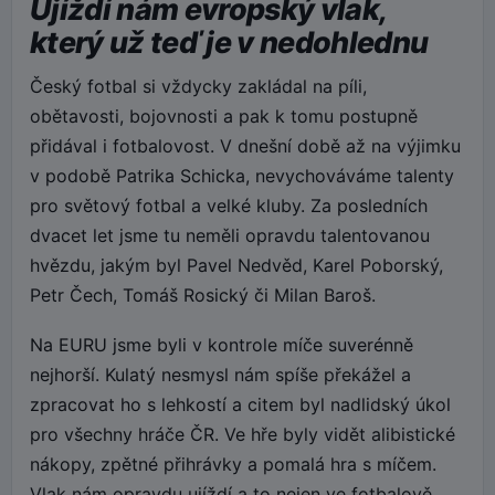
Ujíždí nám evropský vlak,
který už teď je v nedohlednu
Český fotbal si vždycky zakládal na píli,
obětavosti, bojovnosti a pak k tomu postupně
přidával i fotbalovost. V dnešní době až na výjimku
v podobě Patrika Schicka, nevychováváme talenty
pro světový fotbal a velké kluby. Za posledních
dvacet let jsme tu neměli opravdu talentovanou
hvězdu, jakým byl Pavel Nedvěd, Karel Poborský,
Petr Čech, Tomáš Rosický či Milan Baroš.
Na EURU jsme byli v kontrole míče suverénně
nejhorší. Kulatý nesmysl nám spíše překážel a
zpracovat ho s lehkostí a citem byl nadlidský úkol
pro všechny hráče ČR. Ve hře byly vidět alibistické
nákopy, zpětné přihrávky a pomalá hra s míčem.
Vlak nám opravdu ujíždí a to nejen ve fotbalově