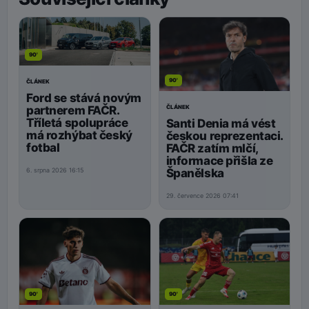
90'
90'
ČLÁNEK
Ford se stává novým
ČLÁNEK
partnerem FAČR.
Tříletá spolupráce
Santi Denia má vést
má rozhýbat český
českou reprezentaci.
fotbal
FAČR zatím mlčí,
informace přišla ze
Španělska
6. srpna 2026 16:15
29. července 2026 07:41
90'
90'