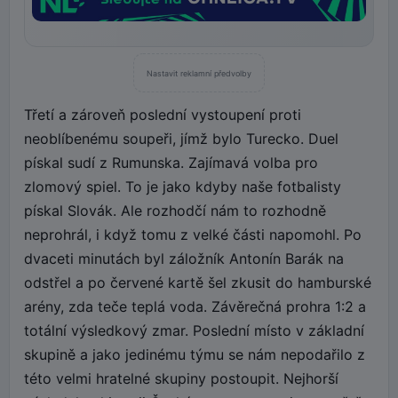
Nastavit reklamní předvolby
Třetí a zároveň poslední vystoupení proti
neoblíbenému soupeři, jímž bylo Turecko. Duel
pískal sudí z Rumunska. Zajímavá volba pro
zlomový spiel. To je jako kdyby naše fotbalisty
pískal Slovák. Ale rozhodčí nám to rozhodně
neprohrál, i když tomu z velké části napomohl. Po
dvaceti minutách byl záložník Antonín Barák na
odstřel a po červené kartě šel zkusit do hamburské
arény, zda teče teplá voda. Závěrečná prohra 1:2 a
totální výsledkový zmar. Poslední místo v základní
skupině a jako jedinému týmu se nám nepodařilo z
této velmi hratelné skupiny postoupit. Nejhorší