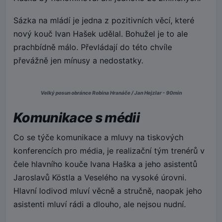
Sázka na mládí je jedna z pozitivních věcí, které
nový kouč Ivan Hašek udělal. Bohužel je to ale
prachbídně málo. Převládají do této chvíle
převážně jen mínusy a nedostatky.
Velký posun obránce Robina Hranáče / Jan Hejzlar - 90min
Komunikace s médii
Co se týče komunikace a mluvy na tiskových
konferencích pro média, je realizační tým trenérů v
čele hlavního kouče Ivana Haška a jeho asistentů
Jaroslavů Köstla a Veselého na vysoké úrovni.
Hlavní lodivod mluví věcně a stručně, naopak jeho
asistenti mluví rádi a dlouho, ale nejsou nudní.