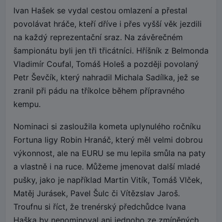
Ivan Hašek se vydal cestou omlazení a přestal
povolávat hráče, kteří dříve i přes vyšší věk jezdili
na každý reprezentační sraz. Na závěrečném
šampionátu byli jen tři třicátníci. Hříšník z Belmonda
Vladimír Coufal, Tomáš Holeš a později povolaný
Petr Ševčík, který nahradil Michala Sadílka, jež se
zranil při pádu na tříkolce během přípravného
kempu.
Nominaci si zasloužila kometa uplynulého ročníku
Fortuna ligy Robin Hranáč, který měl velmi dobrou
výkonnost, ale na EURU se mu lepila smůla na paty
a vlastně i na ruce. Můžeme jmenovat další mladé
pušky, jako je například Martin Vitík, Tomáš Vlček,
Matěj Jurásek, Pavel Šulc či Vítězslav Jaroš.
Troufnu si říct, že trenérský předchůdce Ivana
Haška by nenominoval ani jednoho ze zmíněných.