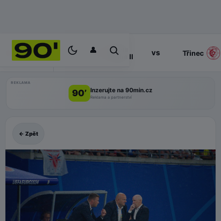
👤
Slavia
17:00
vs
PROGRAM
Třinec
Praha II
REKLAMA
Inzerujte na 90min.cz
90’
Reklama a partnerství
← Zpět