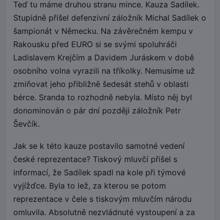
Teď tu máme druhou stranu mince. Kauza Sadílek.
Stupidně přišel defenzivní záložník Michal Sadílek o
šampionát v Německu. Na závěrečném kempu v
Rakousku před EURO si se svými spoluhráči
Ladislavem Krejčím a Davidem Juráskem v době
osobního volna vyrazili na tříkolky. Nemusíme už
zmiňovat jeho přibližně šedesát stehů v oblasti
bérce. Sranda to rozhodně nebyla. Místo něj byl
donominován o pár dní později záložník Petr
Ševčík.
Jak se k této kauze postavilo samotné vedení
české reprezentace? Tiskový mluvčí přišel s
informací, že Sadílek spadl na kole při týmové
vyjížďce. Byla to lež, za kterou se potom
reprezentace v čele s tiskovým mluvčím národu
omluvila. Absolutně nezvládnuté vystoupení a za