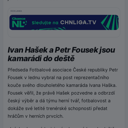
REKLAMA
Ivan Hašek a Petr Fousek jsou
kamarádi do deště
Předseda Fotbalové asociace České republiky Petr
Fousek v lednu vybral na post reprezentačního
kouče svého dlouholetého kamaráda Ivana Haška.
Fousek věřil, že právě Hašek pozvedne a odbrzdí
český výběr a dá týmu herní tvář, fotbalovost a
dokáže své letité trenérské schopnosti předat
hráčům v herních prvcích.