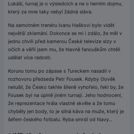
Lukáši, turnaj je o výsledcích a ne o herním dojmu,
který za mne taky nebyl žádná sláva.
Na samotném trenéru Ivanu Haškovi bylo vidět
největší zklamání. Dokonce se mi i zdálo, že měl v
jednu chvíli před kamerou České televize slzy v
očích a věřil jsem mu, že hlavně fanouškům chtěli
udělat více radosti.
Korunu tomu po zápase s Tureckem nasadil v
rozhovoru předseda Petr Fousek. Kdyby člověk
netušil, že Česko takhle šíleně vyhořelo, řekl by, že
Fousek byl na úplně jiném turnaji. Jeho hodnocení,
že reprezentace hrála vlastně skvěle a že tomu
chyběly jen body, to je silná káva na muže, který je
šéfem českého fotbalu. Ryba smrdí od hlavy...