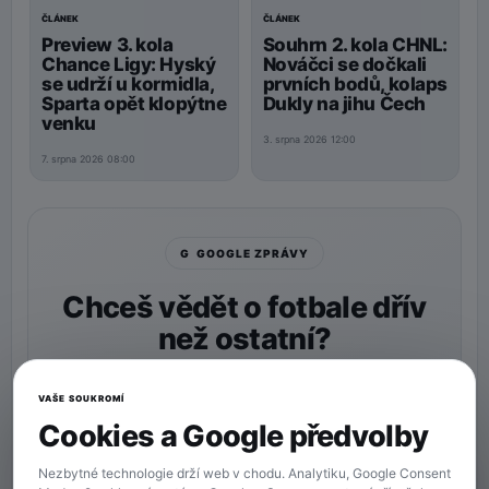
ČLÁNEK
ČLÁNEK
Preview 3. kola
Souhrn 2. kola CHNL:
Chance Ligy: Hyský
Nováčci se dočkali
se udrží u kormidla,
prvních bodů, kolaps
Sparta opět klopýtne
Dukly na jihu Čech
venku
3. srpna 2026 12:00
7. srpna 2026 08:00
G GOOGLE ZPRÁVY
Chceš vědět o fotbale dřív
než ostatní?
Nastav si
90min.cz
jako preferovaný zdroj a naše
zprávy uvidíš v Googlu častěji.
VAŠE SOUKROMÍ
Cookies a Google předvolby
★ Preferovaný zdroj
Více zpráv na Googlu
Nezbytné technologie drží web v chodu. Analytiku, Google Consent