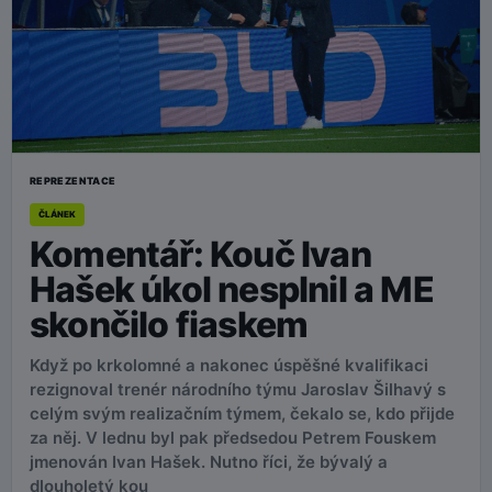
REPREZENTACE
ČLÁNEK
Komentář: Kouč Ivan
Hašek úkol nesplnil a ME
skončilo fiaskem
Když po krkolomné a nakonec úspěšné kvalifikaci
rezignoval trenér národního týmu Jaroslav Šilhavý s
celým svým realizačním týmem, čekalo se, kdo přijde
za něj. V lednu byl pak předsedou Petrem Fouskem
jmenován Ivan Hašek. Nutno říci, že bývalý a
dlouholetý kou