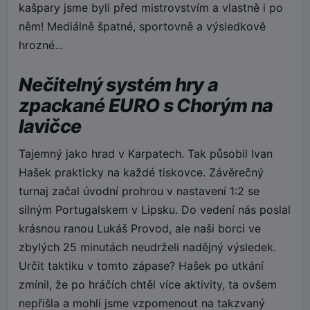
kašpary jsme byli před mistrovstvím a vlastně i po
něm! Mediálně špatné, sportovně a výsledkově
hrozné...
Nečitelný systém hry a
zpackané EURO s Chorým na
lavičce
Tajemný jako hrad v Karpatech. Tak působil Ivan
Hašek prakticky na každé tiskovce. Závěrečný
turnaj začal úvodní prohrou v nastavení 1:2 se
silným Portugalskem v Lipsku. Do vedení nás poslal
krásnou ranou Lukáš Provod, ale naši borci ve
zbylých 25 minutách neudrželi nadějný výsledek.
Určit taktiku v tomto zápase? Hašek po utkání
zmínil, že po hráčích chtěl více aktivity, ta ovšem
nepřišla a mohli jsme vzpomenout na takzvaný