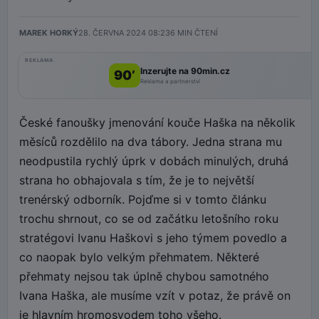
MAREK HORKÝ
28. ČERVNA 2024 08:23
6
MIN ČTENÍ
REKLAMA
Inzerujte na 90min.cz
90’
Reklama a partnerství
České fanoušky jmenování kouče Haška na několik
měsíců rozdělilo na dva tábory. Jedna strana mu
neodpustila rychlý úprk v dobách minulých, druhá
strana ho obhajovala s tím, že je to největší
trenérský odborník. Pojďme si v tomto článku
trochu shrnout, co se od začátku letošního roku
stratégovi Ivanu Haškovi s jeho týmem povedlo a
co naopak bylo velkým přehmatem. Některé
přehmaty nejsou tak úplně chybou samotného
Ivana Haška, ale musíme vzít v potaz, že právě on
je hlavním hromosvodem toho všeho.