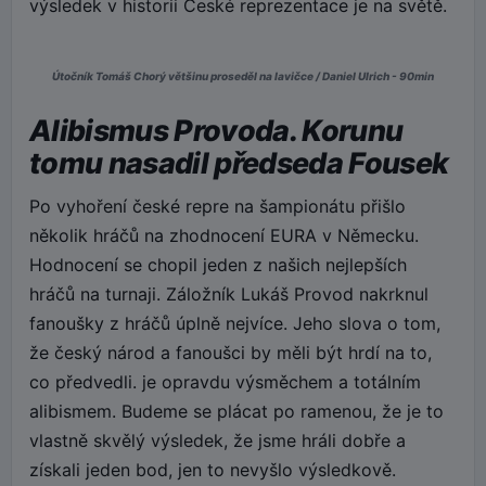
výsledek v historii České reprezentace je na světě.
Útočník Tomáš Chorý většinu proseděl na lavičce / Daniel Ulrich - 90min
Alibismus Provoda. Korunu
tomu nasadil předseda Fousek
Po vyhoření české repre na šampionátu přišlo
několik hráčů na zhodnocení EURA v Německu.
Hodnocení se chopil jeden z našich nejlepších
hráčů na turnaji. Záložník Lukáš Provod nakrknul
fanoušky z hráčů úplně nejvíce. Jeho slova o tom,
že český národ a fanoušci by měli být hrdí na to,
co předvedli. je opravdu výsměchem a totálním
alibismem. Budeme se plácat po ramenou, že je to
vlastně skvělý výsledek, že jsme hráli dobře a
získali jeden bod, jen to nevyšlo výsledkově.