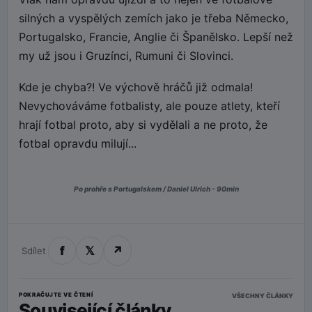
silných a vyspělých zemích jako je třeba Německo,
Portugalsko, Francie, Anglie či Španělsko. Lepší než
my už jsou i Gruzínci, Rumuni či Slovinci.
Kde je chyba?! Ve výchově hráčů již odmala!
Nevychováváme fotbalisty, ale pouze atlety, kteří
hrají fotbal proto, aby si vydělali a ne proto, že
fotbal opravdu milují...
Po prohře s Portugalskem / Daniel Ulrich - 90min
f
𝕏
↗
Sdílet
POKRAČUJTE VE ČTENÍ
VŠECHNY ČLÁNKY
Související články