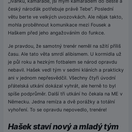
,,Ivánku, kamaráde, jsi mým kamarádem do deště a
český nároďák potřebuje právě Tebe". Poslední
větu berte ve velkých uvozovkách. Ale nějak takto,
mohla proběhnout komunikace mezi Fousek a
Haškem před jeho angažováním do funkce.
Je pravdou, že samotný trenér neměl na sžití příliš
času. Ale tato věta smrdí alibismem. U kormidla už
je půl roku a hezkým fotbalem se národ opravdu
nebavil. Hašek vedl tým v sedmi kláních a prakticky
ani v jednom nepřesvědčil. Všechny čtyři úvodní
přátelská utkání dokázal vyhrát, ale herně to byl
spíše podprůměr. Další tři utkání ho čekala na ME v
Německu. Jedna remíza a dvě porážky a totální
vyhoření. To se opravdu nepovedlo, trenére!
Hašek staví nový a mladý tým