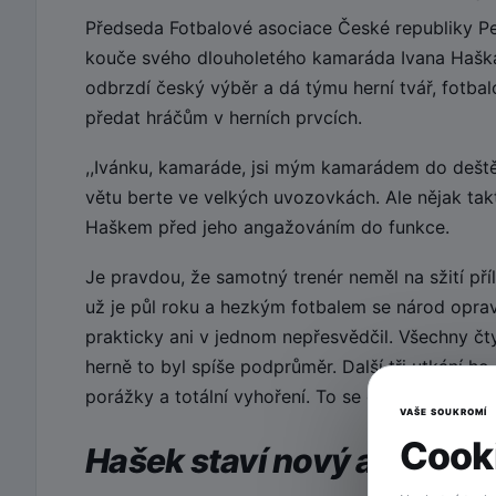
Předseda Fotbalové asociace České republiky Pe
kouče svého dlouholetého kamaráda Ivana Haška
odbrzdí český výběr a dá týmu herní tvář, fotbal
předat hráčům v herních prvcích.
,,Ivánku, kamaráde, jsi mým kamarádem do deště
větu berte ve velkých uvozovkách. Ale nějak ta
Haškem před jeho angažováním do funkce.
Je pravdou, že samotný trenér neměl na sžití pří
už je půl roku a hezkým fotbalem se národ oprav
prakticky ani v jednom nepřesvědčil. Všechny čty
herně to byl spíše podprůměr. Další tři utkání 
porážky a totální vyhoření. To se opravdu nepove
VAŠE SOUKROMÍ
Cooki
Hašek staví nový a mladý