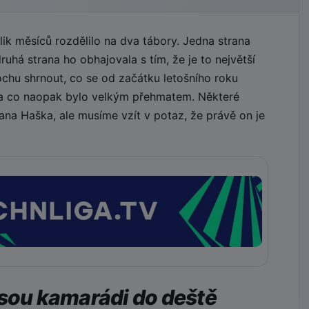
k měsíců rozdělilo na dva tábory. Jedna strana
uhá strana ho obhajovala s tím, že je to největší
ochu shrnout, co se od začátku letošního roku
 a co naopak bylo velkým přehmatem. Některé
na Haška, ale musíme vzít v potaz, že právě on je
jsou kamarádi do deště