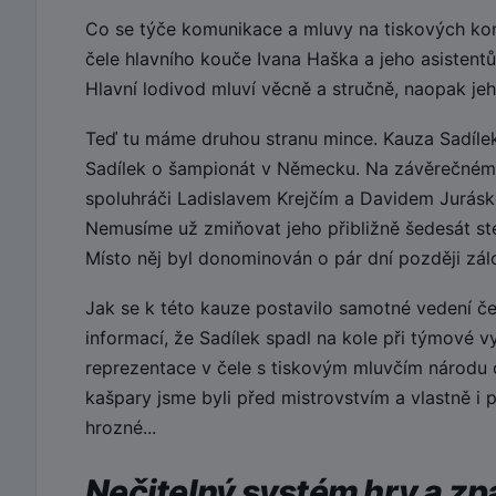
Co se týče komunikace a mluvy na tiskových konf
čele hlavního kouče Ivana Haška a jeho asistentů
Hlavní lodivod mluví věcně a stručně, naopak jeho
Teď tu máme druhou stranu mince. Kauza Sadílek.
Sadílek o šampionát v Německu. Na závěrečném
spoluhráči Ladislavem Krejčím a Davidem Juráske
Nemusíme už zmiňovat jeho přibližně šedesát ste
Místo něj byl donominován o pár dní později zálo
Jak se k této kauze postavilo samotné vedení če
informací, že Sadílek spadl na kole při týmové v
reprezentace v čele s tiskovým mluvčím národu 
kašpary jsme byli před mistrovstvím a vlastně i
hrozné...
Nečitelný systém hry a z