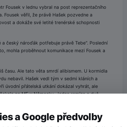
tr Fousek v lednu vybral na post reprezentačního
. Fousek věřil, že právě Hašek pozvedne a
ovost a dokáže své letité trenérské schopnosti
 a český nároďák potřebuje právě Tebe". Poslední
kto, mohla proběhnout komunikace mezi Fousek a
liš času. Ale tato věta smrdí alibismem. U kormidla
du nebavil. Hašek vedl tým v sedmi kláních a
ři úvodní přátelská utkání dokázal vyhrát, ale
ho čekala na ME v Německu. Jedna remíza a dvě
dlo, trenére!
es a Google předvolby
 tým