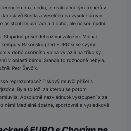
erencích pro média, je realizační tým trenérů v
 Jaroslavů Köstla a Veselého na vysoké úrovni.
 asistenti mluví rádi a dlouho, ale nejsou nudní.
 Stupidně přišel defenzivní záložník Michal
 kempu v Rakousku před EURO si se svými
m v době osobního volna vyrazili na tříkolky.
hů v oblasti bérce. Sranda to rozhodně nebyla.
žník Petr Ševčík.
ské reprezentace? Tiskový mluvčí přišel s
yjížďce. Byla to lež, za kterou se potom
omluvila. Absolutně nezvládnuté vystoupení a za
 po něm! Mediálně špatné, sportovně a výsledkově
packané EURO s Chorým na