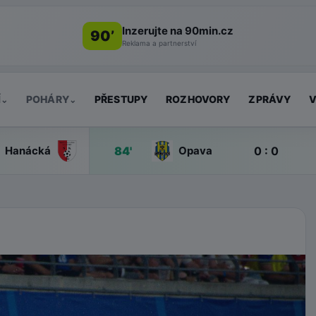
Inzerujte na 90min.cz
90’
Reklama a partnerství
Í
POHÁRY
PŘESTUPY
ROZHOVORY
ZPRÁVY
V
⌄
⌄
84'
0 : 0
Hanácká
Opava