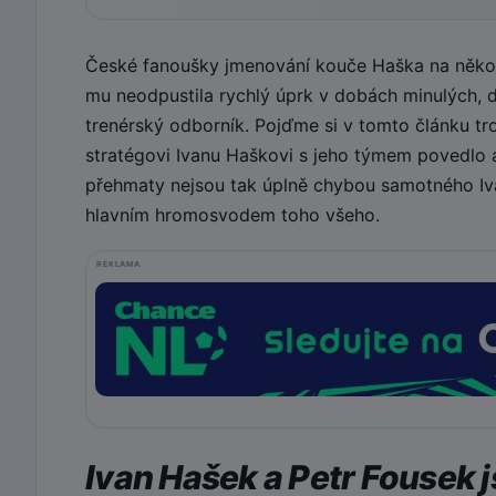
České fanoušky jmenování kouče Haška na několi
mu neodpustila rychlý úprk v dobách minulých, dr
trenérský odborník. Pojďme si v tomto článku tr
stratégovi Ivanu Haškovi s jeho týmem povedlo
přehmaty nejsou tak úplně chybou samotného Iva
hlavním hromosvodem toho všeho.
REKLAMA
Ivan Hašek a Petr Fousek 