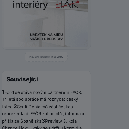
Nastavit reklamní předvolby
Související
1
Ford se stává novým partnerem FAČR.
Tříletá spolupráce má rozhýbat český
2
fotbal
Santi Denia má vést českou
reprezentaci. FAČR zatím mlčí, informace
3
přišla ze Španělska
Preview 3. kola
Chance Ligy: Hyský se udrží u kormidla,