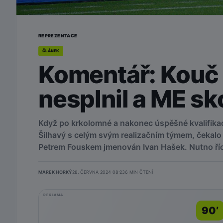
REPREZENTACE
ČLÁNEK
Komentář: Kouč 
nesplnil a ME sk
Když po krkolomné a nakonec úspěšné kvalifikac
Šilhavý s celým svým realizačním týmem, čekalo 
Petrem Fouskem jmenován Ivan Hašek. Nutno říci
MAREK HORKÝ
28. ČERVNA 2024 08:23
6
MIN ČTENÍ
REKLAMA
90’