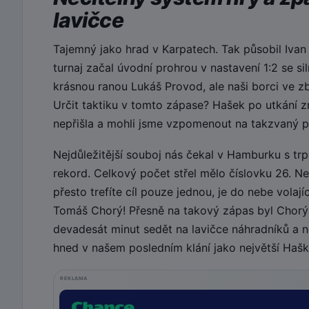
lavičce
Tajemný jako hrad v Karpatech. Tak působil Ivan
turnaj začal úvodní prohrou v nastavení 1:2 se s
krásnou ranou Lukáš Provod, ale naši borci ve z
Určit taktiku v tomto zápase? Hašek po utkání zmí
nepřišla a mohli jsme vzpomenout na takzvaný p
Nejdůležitější souboj nás čekal v Hamburku s tr
rekord. Celkový počet střel mělo číslovku 26. N
přesto trefíte cíl pouze jednou, je do nebe vola
Tomáš Chorý! Přesně na takový zápas byl Chorý
devadesát minut sedět na lavičce náhradníků a n
hned v našem posledním klání jako největší Haško
REKLAMA