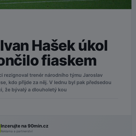
Ivan Hašek úkol
ončilo fiaskem
i rezignoval trenér národního týmu Jaroslav
se, kdo přijde za něj. V lednu byl pak předsedou
, že bývalý a dlouholetý kou
Inzerujte na 90min.cz
Reklama a partnerství