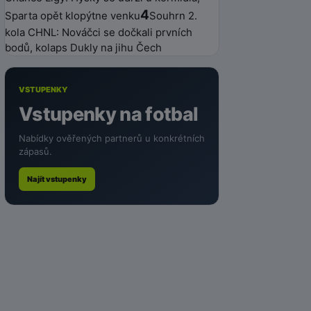
4
Sparta opět klopýtne venku
Souhrn 2.
kola CHNL: Nováčci se dočkali prvních
bodů, kolaps Dukly na jihu Čech
VSTUPENKY
Vstupenky na fotbal
Nabídky ověřených partnerů u konkrétních
zápasů.
Najít vstupenky