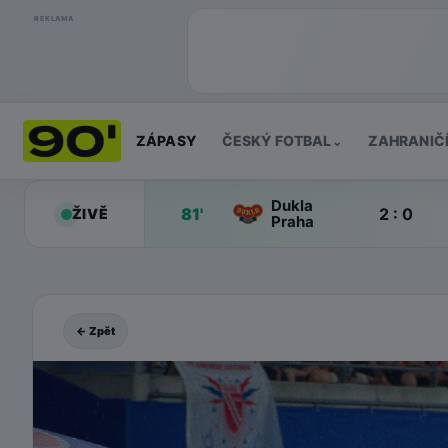
REKLAMA
ZÁPASY
ČESKÝ FOTBAL
ZAHRANIČ
⌄
Dukla
81'
2 : 0
ŽIVĚ
Praha
← Zpět