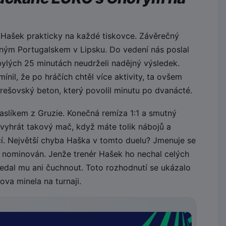
 Hašek prakticky na každé tiskovce. Závěrečný
ilným Portugalskem v Lipsku. Do vedení nás poslal
bylých 25 minutách neudrželi nadějný výsledek.
nil, že po hráčích chtěl více aktivity, ta ovšem
rešovský beton, který povolil minutu po dvanácté.
paslíkem z Gruzie. Konečná remíza 1:1 a smutný
evyhrát takový mač, když máte tolik nábojů a
jící. Největší chyba Haška v tomto duelu? Jmenuje se
 nominován. Jenže trenér Hašek ho nechal celých
edal mu ani čuchnout. Toto rozhodnutí se ukázalo
va minela na turnaji.