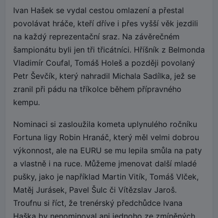
Ivan Hašek se vydal cestou omlazení a přestal
povolávat hráče, kteří dříve i přes vyšší věk jezdili
na každý reprezentační sraz. Na závěrečném
šampionátu byli jen tři třicátníci. Hříšník z Belmonda
Vladimír Coufal, Tomáš Holeš a později povolaný
Petr Ševčík, který nahradil Michala Sadílka, jež se
zranil při pádu na tříkolce během přípravného
kempu.
Nominaci si zasloužila kometa uplynulého ročníku
Fortuna ligy Robin Hranáč, který měl velmi dobrou
výkonnost, ale na EURU se mu lepila smůla na paty
a vlastně i na ruce. Můžeme jmenovat další mladé
pušky, jako je například Martin Vitík, Tomáš Vlček,
Matěj Jurásek, Pavel Šulc či Vítězslav Jaroš.
Troufnu si říct, že trenérský předchůdce Ivana
Haška by nenominoval ani jednoho ze zmíněných.