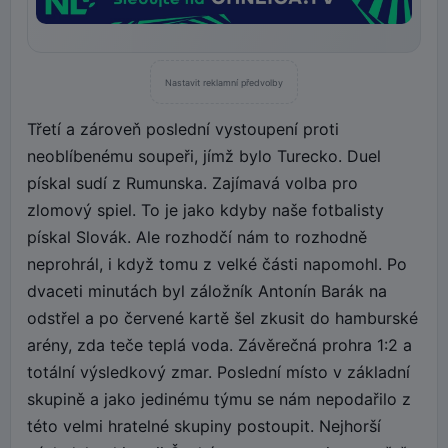
Nastavit reklamní předvolby
Třetí a zároveň poslední vystoupení proti
neoblíbenému soupeři, jímž bylo Turecko. Duel
pískal sudí z Rumunska. Zajímavá volba pro
zlomový spiel. To je jako kdyby naše fotbalisty
pískal Slovák. Ale rozhodčí nám to rozhodně
neprohrál, i když tomu z velké části napomohl. Po
dvaceti minutách byl záložník Antonín Barák na
odstřel a po červené kartě šel zkusit do hamburské
arény, zda teče teplá voda. Závěrečná prohra 1:2 a
totální výsledkový zmar. Poslední místo v základní
skupině a jako jedinému týmu se nám nepodařilo z
této velmi hratelné skupiny postoupit. Nejhorší