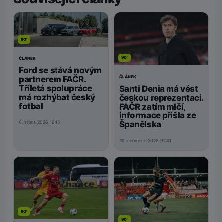
90'
90'
ČLÁNEK
Ford se stává novým
ČLÁNEK
partnerem FAČR.
Tříletá spolupráce
Santi Denia má vést
má rozhýbat český
českou reprezentaci.
fotbal
FAČR zatím mlčí,
informace přišla ze
Španělska
6. srpna 2026 16:15
29. července 2026 07:41
90'
90'