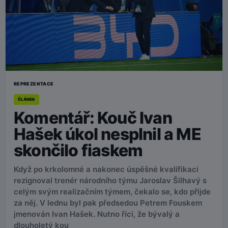
REPREZENTACE
ČLÁNEK
Komentář: Kouč Ivan
Hašek úkol nesplnil a ME
skončilo fiaskem
Když po krkolomné a nakonec úspěšné kvalifikaci
rezignoval trenér národního týmu Jaroslav Šilhavý s
celým svým realizačním týmem, čekalo se, kdo přijde
za něj. V lednu byl pak předsedou Petrem Fouskem
jmenován Ivan Hašek. Nutno říci, že bývalý a
dlouholetý kou