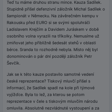
Teď tu máme druhou stranu mince. Kauza Sadílek.
Stupidně přišel defenzivní záložník Michal Sadílek o
šampionát v Německu. Na závěrečném kempu v
Rakousku před EURO si se svými spoluhráči
Ladislavem Krejčím a Davidem Juráskem v době
osobního volna vyrazili na tříkolky. Nemusíme už
zmiňovat jeho přibližně šedesát stehů v oblasti
bérce. Sranda to rozhodně nebyla. Místo něj byl
donominován o pár dní později záložník Petr
Ševčík.
Jak se k této kauze postavilo samotné vedení
české reprezentace? Tiskový mluvčí přišel s
informací, že Sadílek spadl na kole při týmové
vyjížďce. Byla to lež, za kterou se potom
reprezentace v čele s tiskovým mluvčím národu
omluvila. Absolutně nezvládnuté vystoupení a za