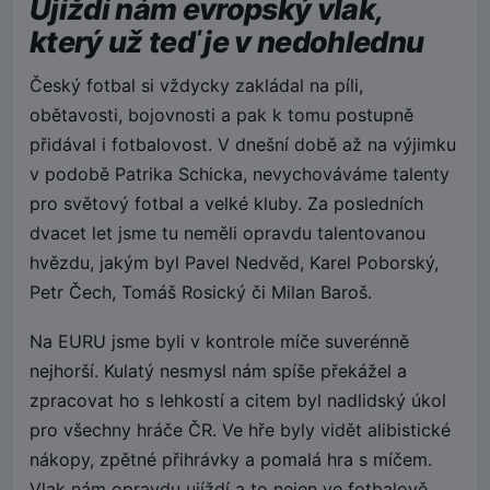
Ujíždí nám evropský vlak,
který už teď je v nedohlednu
Český fotbal si vždycky zakládal na píli,
obětavosti, bojovnosti a pak k tomu postupně
přidával i fotbalovost. V dnešní době až na výjimku
v podobě Patrika Schicka, nevychováváme talenty
pro světový fotbal a velké kluby. Za posledních
dvacet let jsme tu neměli opravdu talentovanou
hvězdu, jakým byl Pavel Nedvěd, Karel Poborský,
Petr Čech, Tomáš Rosický či Milan Baroš.
Na EURU jsme byli v kontrole míče suverénně
nejhorší. Kulatý nesmysl nám spíše překážel a
zpracovat ho s lehkostí a citem byl nadlidský úkol
pro všechny hráče ČR. Ve hře byly vidět alibistické
nákopy, zpětné přihrávky a pomalá hra s míčem.
Vlak nám opravdu ujíždí a to nejen ve fotbalově