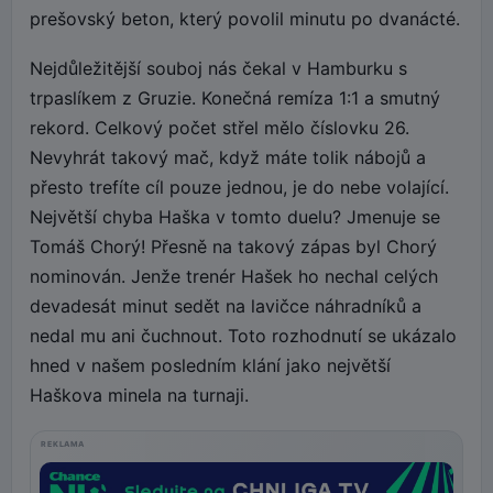
prešovský beton, který povolil minutu po dvanácté.
Nejdůležitější souboj nás čekal v Hamburku s
trpaslíkem z Gruzie. Konečná remíza 1:1 a smutný
rekord. Celkový počet střel mělo číslovku 26.
Nevyhrát takový mač, když máte tolik nábojů a
přesto trefíte cíl pouze jednou, je do nebe volající.
Největší chyba Haška v tomto duelu? Jmenuje se
Tomáš Chorý! Přesně na takový zápas byl Chorý
nominován. Jenže trenér Hašek ho nechal celých
devadesát minut sedět na lavičce náhradníků a
nedal mu ani čuchnout. Toto rozhodnutí se ukázalo
hned v našem posledním klání jako největší
Haškova minela na turnaji.
REKLAMA