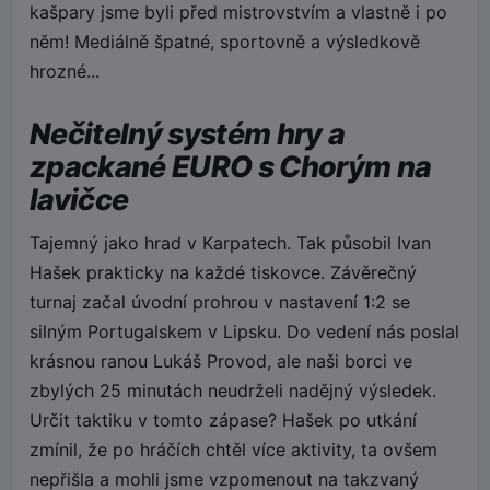
kašpary jsme byli před mistrovstvím a vlastně i po
něm! Mediálně špatné, sportovně a výsledkově
hrozné...
Nečitelný systém hry a
zpackané EURO s Chorým na
lavičce
Tajemný jako hrad v Karpatech. Tak působil Ivan
Hašek prakticky na každé tiskovce. Závěrečný
turnaj začal úvodní prohrou v nastavení 1:2 se
silným Portugalskem v Lipsku. Do vedení nás poslal
krásnou ranou Lukáš Provod, ale naši borci ve
zbylých 25 minutách neudrželi nadějný výsledek.
Určit taktiku v tomto zápase? Hašek po utkání
zmínil, že po hráčích chtěl více aktivity, ta ovšem
nepřišla a mohli jsme vzpomenout na takzvaný