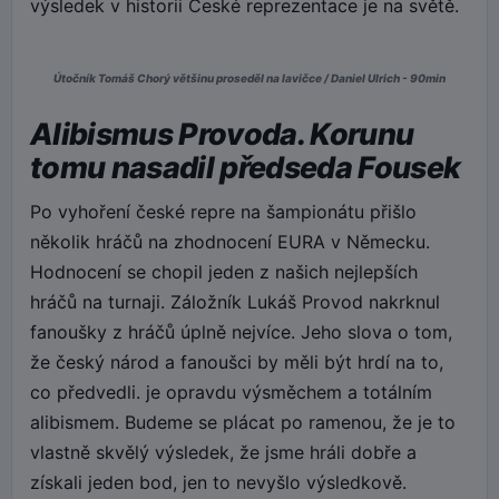
výsledek v historii České reprezentace je na světě.
Útočník Tomáš Chorý většinu proseděl na lavičce / Daniel Ulrich - 90min
Alibismus Provoda. Korunu
tomu nasadil předseda Fousek
Po vyhoření české repre na šampionátu přišlo
několik hráčů na zhodnocení EURA v Německu.
Hodnocení se chopil jeden z našich nejlepších
hráčů na turnaji. Záložník Lukáš Provod nakrknul
fanoušky z hráčů úplně nejvíce. Jeho slova o tom,
že český národ a fanoušci by měli být hrdí na to,
co předvedli. je opravdu výsměchem a totálním
alibismem. Budeme se plácat po ramenou, že je to
vlastně skvělý výsledek, že jsme hráli dobře a
získali jeden bod, jen to nevyšlo výsledkově.