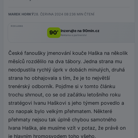
MAREK HORKÝ
28. ČERVNA 2024 08:23
6
MIN ČTENÍ
REKLAMA
Inzerujte na 90min.cz
90’
Reklama a partnerství
České fanoušky jmenování kouče Haška na několik
měsíců rozdělilo na dva tábory. Jedna strana mu
neodpustila rychlý úprk v dobách minulých, druhá
strana ho obhajovala s tím, že je to největší
trenérský odborník. Pojďme si v tomto článku
trochu shrnout, co se od začátku letošního roku
stratégovi Ivanu Haškovi s jeho týmem povedlo a
co naopak bylo velkým přehmatem. Některé
přehmaty nejsou tak úplně chybou samotného
Ivana Haška, ale musíme vzít v potaz, že právě on
je hlavním hromosvodem toho všeho.