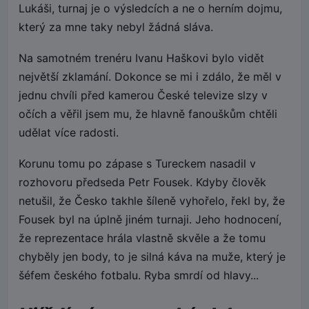
Lukáši, turnaj je o výsledcích a ne o herním dojmu,
který za mne taky nebyl žádná sláva.
Na samotném trenéru Ivanu Haškovi bylo vidět
největší zklamání. Dokonce se mi i zdálo, že měl v
jednu chvíli před kamerou České televize slzy v
očích a věřil jsem mu, že hlavně fanouškům chtěli
udělat více radosti.
Korunu tomu po zápase s Tureckem nasadil v
rozhovoru předseda Petr Fousek. Kdyby člověk
netušil, že Česko takhle šíleně vyhořelo, řekl by, že
Fousek byl na úplně jiném turnaji. Jeho hodnocení,
že reprezentace hrála vlastně skvěle a že tomu
chyběly jen body, to je silná káva na muže, který je
šéfem českého fotbalu. Ryba smrdí od hlavy...