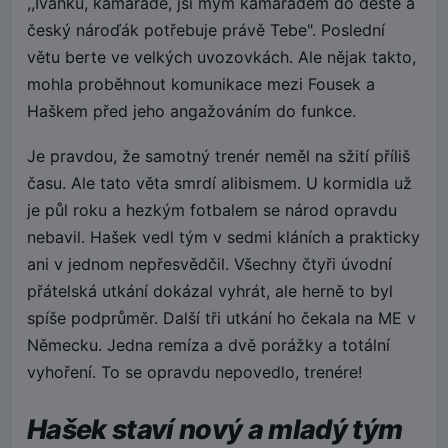
,,Ivánku, kamaráde, jsi mým kamarádem do deště a
český nároďák potřebuje právě Tebe". Poslední
větu berte ve velkých uvozovkách. Ale nějak takto,
mohla proběhnout komunikace mezi Fousek a
Haškem před jeho angažováním do funkce.
Je pravdou, že samotný trenér neměl na sžití příliš
času. Ale tato věta smrdí alibismem. U kormidla už
je půl roku a hezkým fotbalem se národ opravdu
nebavil. Hašek vedl tým v sedmi kláních a prakticky
ani v jednom nepřesvědčil. Všechny čtyři úvodní
přátelská utkání dokázal vyhrát, ale herně to byl
spíše podprůměr. Další tři utkání ho čekala na ME v
Německu. Jedna remíza a dvě porážky a totální
vyhoření. To se opravdu nepovedlo, trenére!
Hašek staví nový a mladý tým