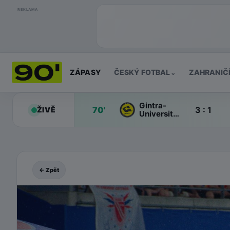
REKLAMA
ZÁPASY
ČESKÝ FOTBAL
ZAHRANIČ
⌄
Gintra-
70'
3 : 1
ŽIVĚ
Universitetas
W
← Zpět