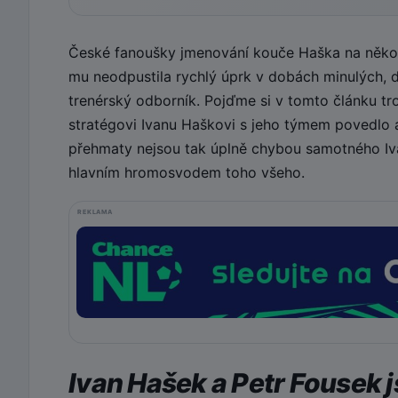
České fanoušky jmenování kouče Haška na několi
mu neodpustila rychlý úprk v dobách minulých, dr
trenérský odborník. Pojďme si v tomto článku tr
stratégovi Ivanu Haškovi s jeho týmem povedlo
přehmaty nejsou tak úplně chybou samotného Iva
hlavním hromosvodem toho všeho.
REKLAMA
Ivan Hašek a Petr Fousek 