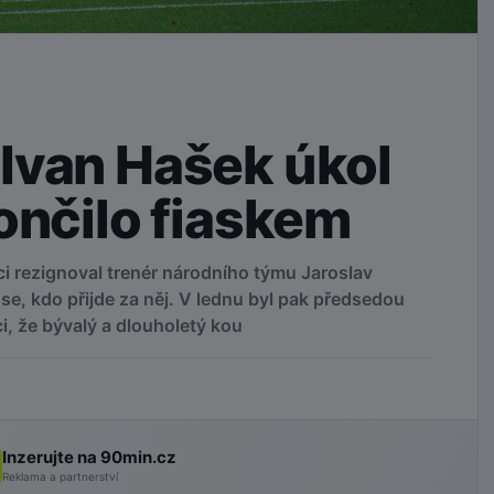
Ivan Hašek úkol
ončilo fiaskem
i rezignoval trenér národního týmu Jaroslav
se, kdo přijde za něj. V lednu byl pak předsedou
, že bývalý a dlouholetý kou
Inzerujte na 90min.cz
Reklama a partnerství