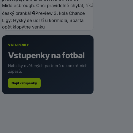
Middlesbrough: Chci pravidelně chytat, říká
4
český brankář
Preview 3. kola Chance
Ligy: Hyský se udrží u kormidla, Sparta
opět klopýtne venku
VSTUPENKY
Vstupenky na fotbal
Nabídky ověřených partnerů u konkrétních
zápasů.
Najít vstupenky