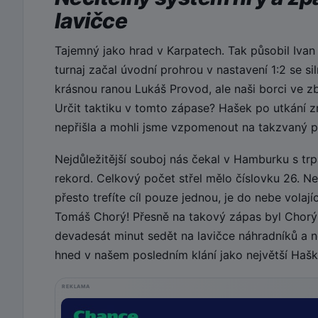
lavičce
Tajemný jako hrad v Karpatech. Tak působil Ivan
turnaj začal úvodní prohrou v nastavení 1:2 se s
krásnou ranou Lukáš Provod, ale naši borci ve z
Určit taktiku v tomto zápase? Hašek po utkání zmí
nepřišla a mohli jsme vzpomenout na takzvaný p
Nejdůležitější souboj nás čekal v Hamburku s tr
rekord. Celkový počet střel mělo číslovku 26. N
přesto trefíte cíl pouze jednou, je do nebe vola
Tomáš Chorý! Přesně na takový zápas byl Chorý
devadesát minut sedět na lavičce náhradníků a n
hned v našem posledním klání jako největší Haško
REKLAMA