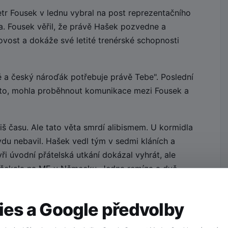
tr Fousek v lednu vybral na post reprezentačního
. Fousek věřil, že právě Hašek pozvedne a
ovost a dokáže své letité trenérské schopnosti
 a český nároďák potřebuje právě Tebe". Poslední
kto, mohla proběhnout komunikace mezi Fousek a
liš času. Ale tato věta smrdí alibismem. U kormidla
du nebavil. Hašek vedl tým v sedmi kláních a
ři úvodní přátelská utkání dokázal vyhrát, ale
ho čekala na ME v Německu. Jedna remíza a dvě
dlo, trenére!
es a Google předvolby
 tým