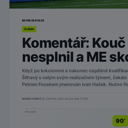
REPREZENTACE
ČLÁNEK
Komentář: Kouč 
nesplnil a ME sk
Když po krkolomné a nakonec úspěšné kvalifikac
Šilhavý s celým svým realizačním týmem, čekalo 
Petrem Fouskem jmenován Ivan Hašek. Nutno říci
MAREK HORKÝ
28. ČERVNA 2024 08:23
6
MIN ČTENÍ
REKLAMA
90’