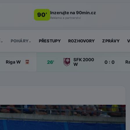
Inzerujte na 90min.cz
90’
Reklama a partnerství
Í
POHÁRY
PŘESTUPY
ROZHOVORY
ZPRÁVY
V
⌄
⌄
SFK 2000
26'
0 : 0
Riga W
R
W