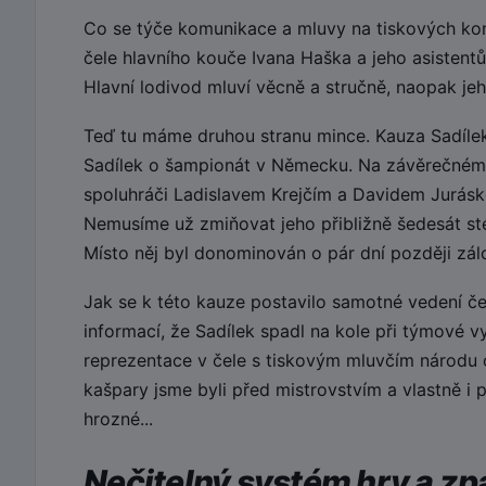
Co se týče komunikace a mluvy na tiskových konf
čele hlavního kouče Ivana Haška a jeho asistentů
Hlavní lodivod mluví věcně a stručně, naopak jeho
Teď tu máme druhou stranu mince. Kauza Sadílek.
Sadílek o šampionát v Německu. Na závěrečném
spoluhráči Ladislavem Krejčím a Davidem Juráske
Nemusíme už zmiňovat jeho přibližně šedesát ste
Místo něj byl donominován o pár dní později zálo
Jak se k této kauze postavilo samotné vedení če
informací, že Sadílek spadl na kole při týmové v
reprezentace v čele s tiskovým mluvčím národu 
kašpary jsme byli před mistrovstvím a vlastně i
hrozné...
Nečitelný systém hry a z