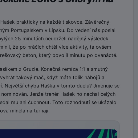
 Hašek prakticky na každé tiskovce. Závěrečný
ilným Portugalskem v Lipsku. Do vedení nás poslal
bylých 25 minutách neudrželi nadějný výsledek.
nil, že po hráčích chtěl více aktivity, ta ovšem
rešovský beton, který povolil minutu po dvanácté.
paslíkem z Gruzie. Konečná remíza 1:1 a smutný
evyhrát takový mač, když máte tolik nábojů a
jící. Největší chyba Haška v tomto duelu? Jmenuje se
 nominován. Jenže trenér Hašek ho nechal celých
edal mu ani čuchnout. Toto rozhodnutí se ukázalo
va minela na turnaji.