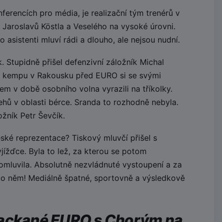
erencích pro média, je realizační tým trenérů v
 Jaroslavů Köstla a Veselého na vysoké úrovni.
 asistenti mluví rádi a dlouho, ale nejsou nudní.
 Stupidně přišel defenzivní záložník Michal
 kempu v Rakousku před EURO si se svými
m v době osobního volna vyrazili na tříkolky.
hů v oblasti bérce. Sranda to rozhodně nebyla.
žník Petr Ševčík.
ské reprezentace? Tiskový mluvčí přišel s
yjížďce. Byla to lež, za kterou se potom
omluvila. Absolutně nezvládnuté vystoupení a za
 po něm! Mediálně špatné, sportovně a výsledkově
packané EURO s Chorým na