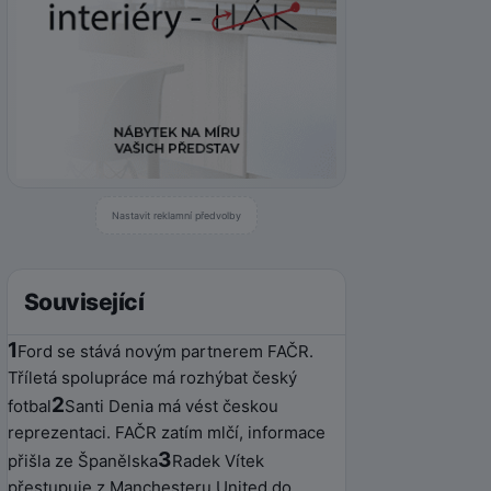
Nastavit reklamní předvolby
Související
1
Ford se stává novým partnerem FAČR.
Tříletá spolupráce má rozhýbat český
2
fotbal
Santi Denia má vést českou
reprezentaci. FAČR zatím mlčí, informace
3
přišla ze Španělska
Radek Vítek
přestupuje z Manchesteru United do