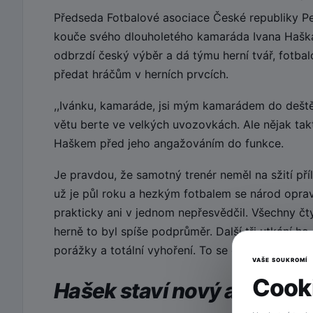
Předseda Fotbalové asociace České republiky Pe
kouče svého dlouholetého kamaráda Ivana Haška
odbrzdí český výběr a dá týmu herní tvář, fotbal
předat hráčům v herních prvcích.
,,Ivánku, kamaráde, jsi mým kamarádem do deště
větu berte ve velkých uvozovkách. Ale nějak ta
Haškem před jeho angažováním do funkce.
Je pravdou, že samotný trenér neměl na sžití pří
už je půl roku a hezkým fotbalem se národ oprav
prakticky ani v jednom nepřesvědčil. Všechny čty
herně to byl spíše podprůměr. Další tři utkání 
porážky a totální vyhoření. To se opravdu nepove
VAŠE SOUKROMÍ
Cooki
Hašek staví nový a mladý