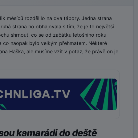
k měsíců rozdělilo na dva tábory. Jedna strana
uhá strana ho obhajovala s tím, že je to největší
ochu shrnout, co se od začátku letošního roku
 a co naopak bylo velkým přehmatem. Některé
na Haška, ale musíme vzít v potaz, že právě on je
jsou kamarádi do deště