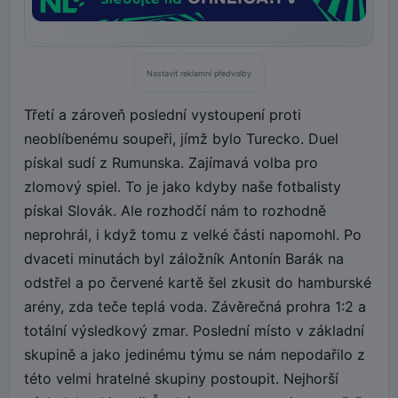
Nastavit reklamní předvolby
Třetí a zároveň poslední vystoupení proti
neoblíbenému soupeři, jímž bylo Turecko. Duel
pískal sudí z Rumunska. Zajímavá volba pro
zlomový spiel. To je jako kdyby naše fotbalisty
pískal Slovák. Ale rozhodčí nám to rozhodně
neprohrál, i když tomu z velké části napomohl. Po
dvaceti minutách byl záložník Antonín Barák na
odstřel a po červené kartě šel zkusit do hamburské
arény, zda teče teplá voda. Závěrečná prohra 1:2 a
totální výsledkový zmar. Poslední místo v základní
skupině a jako jedinému týmu se nám nepodařilo z
této velmi hratelné skupiny postoupit. Nejhorší