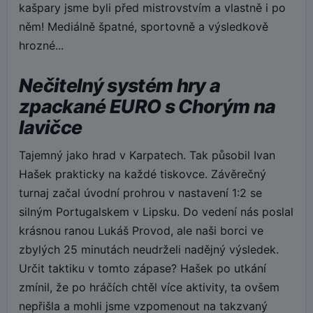
kašpary jsme byli před mistrovstvím a vlastně i po
něm! Mediálně špatné, sportovně a výsledkově
hrozné...
Nečitelný systém hry a
zpackané EURO s Chorým na
lavičce
Tajemný jako hrad v Karpatech. Tak působil Ivan
Hašek prakticky na každé tiskovce. Závěrečný
turnaj začal úvodní prohrou v nastavení 1:2 se
silným Portugalskem v Lipsku. Do vedení nás poslal
krásnou ranou Lukáš Provod, ale naši borci ve
zbylých 25 minutách neudrželi nadějný výsledek.
Určit taktiku v tomto zápase? Hašek po utkání
zmínil, že po hráčích chtěl více aktivity, ta ovšem
nepřišla a mohli jsme vzpomenout na takzvaný