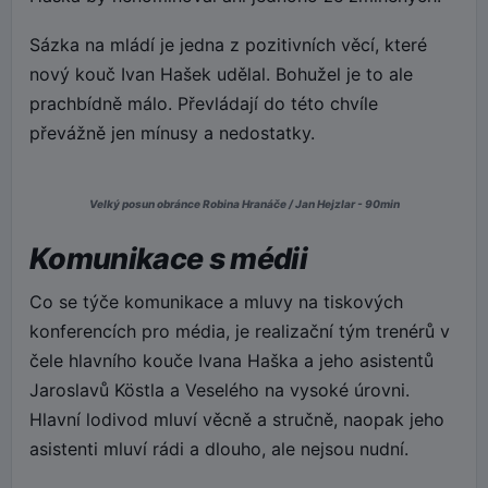
Sázka na mládí je jedna z pozitivních věcí, které
nový kouč Ivan Hašek udělal. Bohužel je to ale
prachbídně málo. Převládají do této chvíle
převážně jen mínusy a nedostatky.
Velký posun obránce Robina Hranáče / Jan Hejzlar - 90min
Komunikace s médii
Co se týče komunikace a mluvy na tiskových
konferencích pro média, je realizační tým trenérů v
čele hlavního kouče Ivana Haška a jeho asistentů
Jaroslavů Köstla a Veselého na vysoké úrovni.
Hlavní lodivod mluví věcně a stručně, naopak jeho
asistenti mluví rádi a dlouho, ale nejsou nudní.