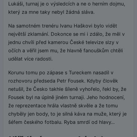
Lukáši, turnaj je o výsledcích a ne o herním dojmu,
který za mne taky nebyl žádná sláva.
Na samotném trenéru Ivanu Haškovi bylo vidět
největší zklamání. Dokonce se mi i zdálo, že měl v
jednu chvíli před kamerou České televize slzy v
očích a věřil jsem mu, že hlavně fanouškům chtěli
udělat více radosti.
Korunu tomu po zápase s Tureckem nasadil v
rozhovoru předseda Petr Fousek. Kdyby člověk
netušil, že Česko takhle šíleně vyhořelo, řekl by, že
Fousek byl na úplně jiném turnaji. Jeho hodnocení,
že reprezentace hrála vlastně skvěle a že tomu
chyběly jen body, to je silná káva na muže, který je
šéfem českého fotbalu. Ryba smrdí od hlavy...