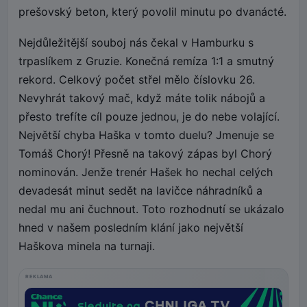
prešovský beton, který povolil minutu po dvanácté.
Nejdůležitější souboj nás čekal v Hamburku s
trpaslíkem z Gruzie. Konečná remíza 1:1 a smutný
rekord. Celkový počet střel mělo číslovku 26.
Nevyhrát takový mač, když máte tolik nábojů a
přesto trefíte cíl pouze jednou, je do nebe volající.
Největší chyba Haška v tomto duelu? Jmenuje se
Tomáš Chorý! Přesně na takový zápas byl Chorý
nominován. Jenže trenér Hašek ho nechal celých
devadesát minut sedět na lavičce náhradníků a
nedal mu ani čuchnout. Toto rozhodnutí se ukázalo
hned v našem posledním klání jako největší
Haškova minela na turnaji.
REKLAMA