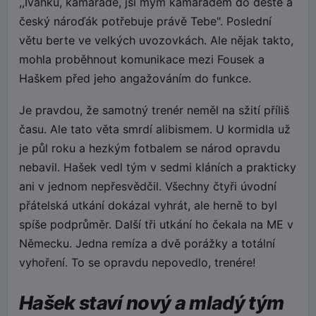
,,Ivánku, kamaráde, jsi mým kamarádem do deště a
český nároďák potřebuje právě Tebe". Poslední
větu berte ve velkých uvozovkách. Ale nějak takto,
mohla proběhnout komunikace mezi Fousek a
Haškem před jeho angažováním do funkce.
Je pravdou, že samotný trenér neměl na sžití příliš
času. Ale tato věta smrdí alibismem. U kormidla už
je půl roku a hezkým fotbalem se národ opravdu
nebavil. Hašek vedl tým v sedmi kláních a prakticky
ani v jednom nepřesvědčil. Všechny čtyři úvodní
přátelská utkání dokázal vyhrát, ale herně to byl
spíše podprůměr. Další tři utkání ho čekala na ME v
Německu. Jedna remíza a dvě porážky a totální
vyhoření. To se opravdu nepovedlo, trenére!
Hašek staví nový a mladý tým