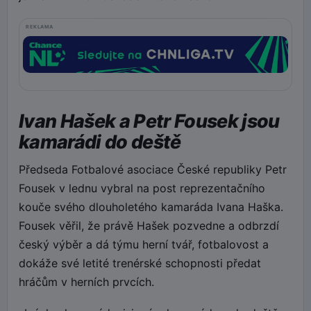
REKLAMA
Ivan Hašek a Petr Fousek jsou
kamarádi do deště
Předseda Fotbalové asociace České republiky Petr
Fousek v lednu vybral na post reprezentačního
kouče svého dlouholetého kamaráda Ivana Haška.
Fousek věřil, že právě Hašek pozvedne a odbrzdí
český výběr a dá týmu herní tvář, fotbalovost a
dokáže své letité trenérské schopnosti předat
hráčům v herních prvcích.