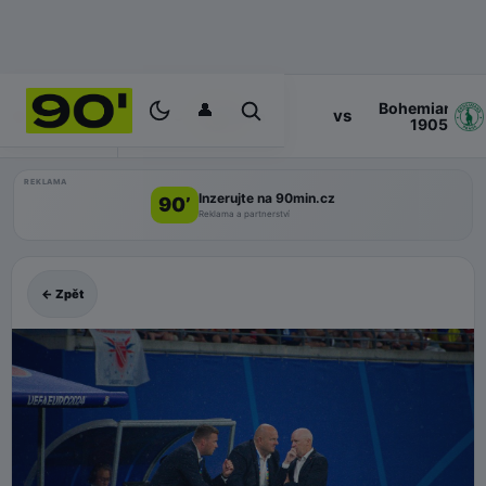
👤
Bohemians
17:00
vs
PROGRAM
Zlin
1905
REKLAMA
Inzerujte na 90min.cz
90’
Reklama a partnerství
← Zpět