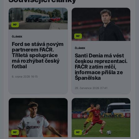
90'
90'
ČLÁNEK
Ford se stává novým
ČLÁNEK
partnerem FAČR.
Tříletá spolupráce
Santi Denia má vést
má rozhýbat český
českou reprezentaci.
fotbal
FAČR zatím mlčí,
informace přišla ze
Španělska
6. srpna 2026 16:15
29. července 2026 07:41
90'
90'