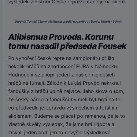
výsledek v historii České reprezentace je na světě.
Útočník Tomáš Chorý většinu proseděl na lavičce / Daniel Ulrich - 90min
Alibismus Provoda. Korunu
tomu nasadil předseda Fousek
Po vyhoření české repre na šampionátu přišlo
několik hráčů na zhodnocení EURA v Německu.
Hodnocení se chopil jeden z našich nejlepších
hráčů na turnaji. Záložník Lukáš Provod nakrknul
fanoušky z hráčů úplně nejvíce. Jeho slova o tom,
že český národ a fanoušci by měli být hrdí na to,
co předvedli. je opravdu výsměchem a totálním
alibismem. Budeme se plácat po ramenou, že je to
vlastně skvělý výsledek, že jsme hráli dobře a
získali jeden bod, jen to nevyšlo výsledkově.