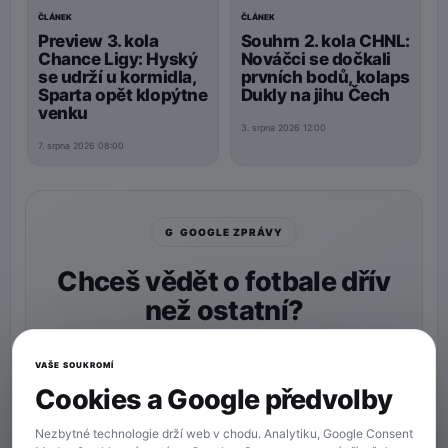
ČLÁNEK
ČLÁNEK
Preview 3. kola
Souhrn 2. kola CHNL:
Chance Ligy: Hyský
Nováčci se dočkali
se udrží u kormidla,
prvních bodů, kolaps
Sparta opět klopýtne
Dukly na jihu Čech
venku
3. srpna 2026 12:00
7. srpna 2026 08:00
G GOOGLE ZPRÁVY
Chceš vědět o fotbale dřív
než ostatní?
Nastav si
90min.cz
jako preferovaný zdroj a naše
zprávy uvidíš v Googlu častěji.
VAŠE SOUKROMÍ
Cookies a Google předvolby
★ Preferovaný zdroj
Více zpráv na Googlu
Nezbytné technologie drží web v chodu. Analytiku, Google Consent