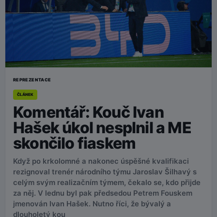
REPREZENTACE
ČLÁNEK
Komentář: Kouč Ivan
Hašek úkol nesplnil a ME
skončilo fiaskem
Když po krkolomné a nakonec úspěšné kvalifikaci
rezignoval trenér národního týmu Jaroslav Šilhavý s
celým svým realizačním týmem, čekalo se, kdo přijde
za něj. V lednu byl pak předsedou Petrem Fouskem
jmenován Ivan Hašek. Nutno říci, že bývalý a
dlouholetý kou