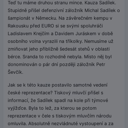
Teď tu máme druhou stranu mince. Kauza Sadílek.
Stupidně přišel defenzivní záložník Michal Sadílek o
šampionát v Německu. Na závěrečném kempu v
Rakousku před EURO si se svými spoluhráči
Ladislavem Krejčím a Davidem Juráskem v době
osobního volna vyrazili na tříkolky. Nemusíme už
zmiňovat jeho přibližně šedesát stehů v oblasti
bérce. Sranda to rozhodně nebyla. Místo něj byl
donominován o pár dní později záložník Petr
Ševčík.
Jak se k této kauze postavilo samotné vedení
české reprezentace? Tiskový mluvčí přišel s
informací, že Sadílek spadl na kole při týmové
vyjížďce. Byla to lež, za kterou se potom
reprezentace v čele s tiskovým mluvčím národu
omluvila. Absolutně nezvládnuté vystoupení a za