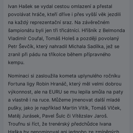
Ivan Hašek se vydal cestou omlazení a přestal
povolávat hráče, kteří dříve i přes vyšší věk jezdili
na každý reprezentační sraz. Na závěrečném
šampionátu byli jen tři třicátníci. Hříšník z Belmonda
Vladimír Coufal, Tomáš Holeš a později povolaný
Petr Ševčík, který nahradil Michala Sadílka, jež se
zranil při pádu na tříkolce během přípravného
kempu.
Nominaci si zasloužila kometa uplynulého ročníku
Fortuna ligy Robin Hranáč, který měl velmi dobrou
výkonnost, ale na EURU se mu lepila smůla na paty
a vlastně i na ruce. Můžeme jmenovat další mladé
pušky, jako je například Martin Vitík, Tomáš Vlček,
Matěj Jurásek, Pavel Šulc či Vítězslav Jaroš.
Troufnu si říct, že trenérský předchůdce Ivana
Haška by nenominoval ani jednoho ze zmíněných.