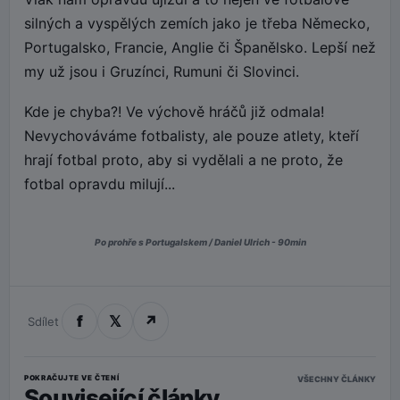
silných a vyspělých zemích jako je třeba Německo,
Portugalsko, Francie, Anglie či Španělsko. Lepší než
my už jsou i Gruzínci, Rumuni či Slovinci.
Kde je chyba?! Ve výchově hráčů již odmala!
Nevychováváme fotbalisty, ale pouze atlety, kteří
hrají fotbal proto, aby si vydělali a ne proto, že
fotbal opravdu milují...
Po prohře s Portugalskem / Daniel Ulrich - 90min
f
𝕏
↗
Sdílet
POKRAČUJTE VE ČTENÍ
VŠECHNY ČLÁNKY
Související články