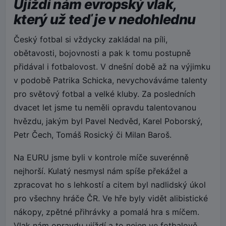
Ujíždí nám evropský vlak,
který už teď je v nedohlednu
Český fotbal si vždycky zakládal na píli,
obětavosti, bojovnosti a pak k tomu postupně
přidával i fotbalovost. V dnešní době až na výjimku
v podobě Patrika Schicka, nevychováváme talenty
pro světový fotbal a velké kluby. Za posledních
dvacet let jsme tu neměli opravdu talentovanou
hvězdu, jakým byl Pavel Nedvěd, Karel Poborský,
Petr Čech, Tomáš Rosický či Milan Baroš.
Na EURU jsme byli v kontrole míče suverénně
nejhorší. Kulatý nesmysl nám spíše překážel a
zpracovat ho s lehkostí a citem byl nadlidský úkol
pro všechny hráče ČR. Ve hře byly vidět alibistické
nákopy, zpětné přihrávky a pomalá hra s míčem.
Vlak nám opravdu ujíždí a to nejen ve fotbalově