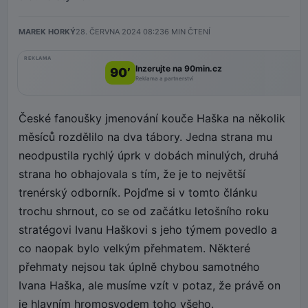
MAREK HORKÝ
28. ČERVNA 2024 08:23
6
MIN ČTENÍ
REKLAMA
Inzerujte na 90min.cz
90’
Reklama a partnerství
České fanoušky jmenování kouče Haška na několik
měsíců rozdělilo na dva tábory. Jedna strana mu
neodpustila rychlý úprk v dobách minulých, druhá
strana ho obhajovala s tím, že je to největší
trenérský odborník. Pojďme si v tomto článku
trochu shrnout, co se od začátku letošního roku
stratégovi Ivanu Haškovi s jeho týmem povedlo a
co naopak bylo velkým přehmatem. Některé
přehmaty nejsou tak úplně chybou samotného
Ivana Haška, ale musíme vzít v potaz, že právě on
je hlavním hromosvodem toho všeho.