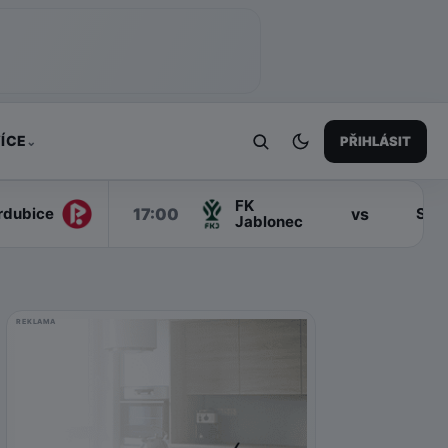
ÍCE
PŘIHLÁSIT
⌄
FK
17:00
vs
rdubice
Slo
Jablonec
REKLAMA