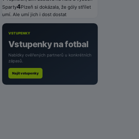
4
Sparty
Plzeň si dokázala, že góly střílet
umí. Ale umí jich i dost dostat
VSTUPENKY
Vstupenky na fotbal
Nabídky ověřených partnerů u konkrétních
zápasů.
Najít vstupenky