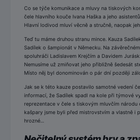
Co se týče komunikace a mluvy na tiskových konf
čele hlavního kouče Ivana Haška a jeho asistentů
Hlavní lodivod mluví věcně a stručně, naopak jeho
Teď tu máme druhou stranu mince. Kauza Sadílek.
Sadílek o šampionát v Německu. Na závěrečném
spoluhráči Ladislavem Krejčím a Davidem Juráske
Nemusíme už zmiňovat jeho přibližně šedesát ste
Místo něj byl donominován o pár dní později zálo
Jak se k této kauze postavilo samotné vedení če
informací, že Sadílek spadl na kole při týmové v
reprezentace v čele s tiskovým mluvčím národu 
kašpary jsme byli před mistrovstvím a vlastně i
hrozné...
Nečitelný systém hry a z