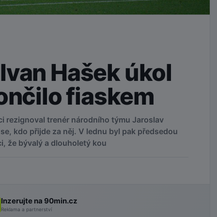
Ivan Hašek úkol
ončilo fiaskem
i rezignoval trenér národního týmu Jaroslav
se, kdo přijde za něj. V lednu byl pak předsedou
, že bývalý a dlouholetý kou
Inzerujte na 90min.cz
Reklama a partnerství