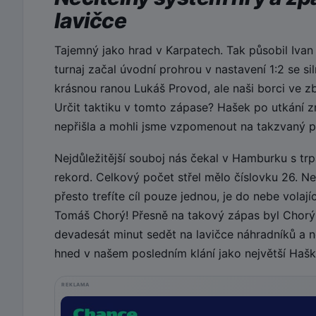
lavičce
Tajemný jako hrad v Karpatech. Tak působil Ivan
turnaj začal úvodní prohrou v nastavení 1:2 se s
krásnou ranou Lukáš Provod, ale naši borci ve z
Určit taktiku v tomto zápase? Hašek po utkání zmí
nepřišla a mohli jsme vzpomenout na takzvaný p
Nejdůležitější souboj nás čekal v Hamburku s tr
rekord. Celkový počet střel mělo číslovku 26. N
přesto trefíte cíl pouze jednou, je do nebe vola
Tomáš Chorý! Přesně na takový zápas byl Chorý
devadesát minut sedět na lavičce náhradníků a n
hned v našem posledním klání jako největší Haško
REKLAMA