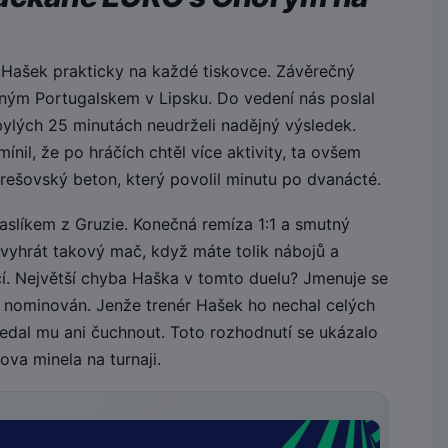
 Hašek prakticky na každé tiskovce. Závěrečný
ilným Portugalskem v Lipsku. Do vedení nás poslal
bylých 25 minutách neudrželi nadějný výsledek.
nil, že po hráčích chtěl více aktivity, ta ovšem
rešovský beton, který povolil minutu po dvanácté.
paslíkem z Gruzie. Konečná remíza 1:1 a smutný
evyhrát takový mač, když máte tolik nábojů a
jící. Největší chyba Haška v tomto duelu? Jmenuje se
 nominován. Jenže trenér Hašek ho nechal celých
edal mu ani čuchnout. Toto rozhodnutí se ukázalo
va minela na turnaji.