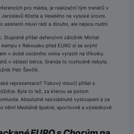
erencích pro média, je realizační tým trenérů v
 Jaroslavů Köstla a Veselého na vysoké úrovni.
 asistenti mluví rádi a dlouho, ale nejsou nudní.
 Stupidně přišel defenzivní záložník Michal
 kempu v Rakousku před EURO si se svými
m v době osobního volna vyrazili na tříkolky.
hů v oblasti bérce. Sranda to rozhodně nebyla.
žník Petr Ševčík.
ské reprezentace? Tiskový mluvčí přišel s
yjížďce. Byla to lež, za kterou se potom
omluvila. Absolutně nezvládnuté vystoupení a za
 po něm! Mediálně špatné, sportovně a výsledkově
packané EURO s Chorým na