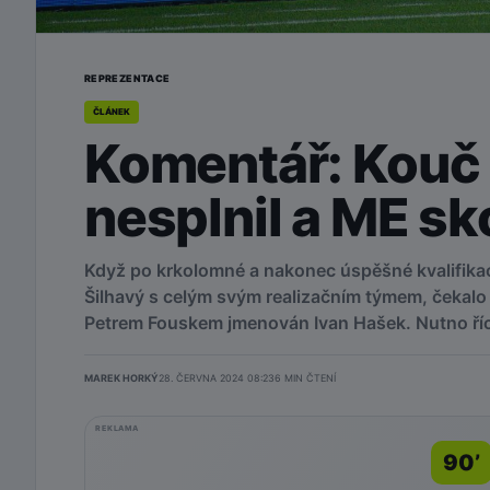
REPREZENTACE
ČLÁNEK
Komentář: Kouč 
nesplnil a ME sk
Když po krkolomné a nakonec úspěšné kvalifikac
Šilhavý s celým svým realizačním týmem, čekalo 
Petrem Fouskem jmenován Ivan Hašek. Nutno říci
MAREK HORKÝ
28. ČERVNA 2024 08:23
6
MIN ČTENÍ
REKLAMA
90’