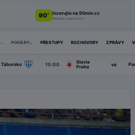
Inzerujte na 90min.cz
90’
Reklama a partnerství
Í
POHÁRY
PŘESTUPY
ROZHOVORY
ZPRÁVY
V
⌄
⌄
Slavia
15:00
vs
Táborsko
Pa
Praha