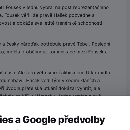
tr Fousek v lednu vybral na post reprezentačního
. Fousek věřil, že právě Hašek pozvedne a
ovost a dokáže své letité trenérské schopnosti
 a český nároďák potřebuje právě Tebe". Poslední
kto, mohla proběhnout komunikace mezi Fousek a
liš času. Ale tato věta smrdí alibismem. U kormidla
du nebavil. Hašek vedl tým v sedmi kláních a
ři úvodní přátelská utkání dokázal vyhrát, ale
ho čekala na ME v Německu. Jedna remíza a dvě
dlo, trenére!
es a Google předvolby
 tým