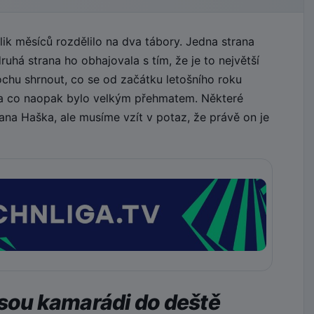
k měsíců rozdělilo na dva tábory. Jedna strana
uhá strana ho obhajovala s tím, že je to největší
ochu shrnout, co se od začátku letošního roku
 a co naopak bylo velkým přehmatem. Některé
na Haška, ale musíme vzít v potaz, že právě on je
jsou kamarádi do deště