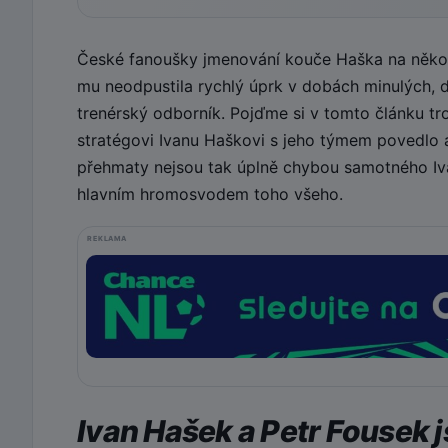
České fanoušky jmenování kouče Haška na několi
mu neodpustila rychlý úprk v dobách minulých, dr
trenérský odborník. Pojďme si v tomto článku tr
stratégovi Ivanu Haškovi s jeho týmem povedlo
přehmaty nejsou tak úplně chybou samotného Iva
hlavním hromosvodem toho všeho.
REKLAMA
Ivan Hašek a Petr Fousek 