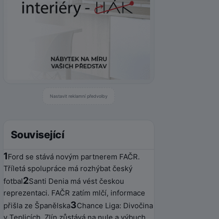
Nastavit reklamní předvolby
Související
1
Ford se stává novým partnerem FAČR.
Tříletá spolupráce má rozhýbat český
2
fotbal
Santi Denia má vést českou
reprezentaci. FAČR zatím mlčí, informace
3
přišla ze Španělska
Chance Liga: Divočina
v Teplicích, Zlín zůstává na nule a výbuch