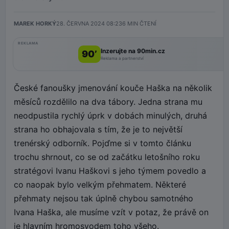
MAREK HORKÝ
28. ČERVNA 2024 08:23
6
MIN ČTENÍ
REKLAMA
Inzerujte na 90min.cz
90’
Reklama a partnerství
České fanoušky jmenování kouče Haška na několik
měsíců rozdělilo na dva tábory. Jedna strana mu
neodpustila rychlý úprk v dobách minulých, druhá
strana ho obhajovala s tím, že je to největší
trenérský odborník. Pojďme si v tomto článku
trochu shrnout, co se od začátku letošního roku
stratégovi Ivanu Haškovi s jeho týmem povedlo a
co naopak bylo velkým přehmatem. Některé
přehmaty nejsou tak úplně chybou samotného
Ivana Haška, ale musíme vzít v potaz, že právě on
je hlavním hromosvodem toho všeho.