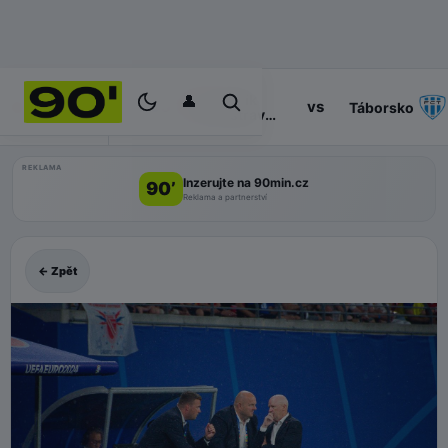
👤
Baník
14:30
vs
PROGRAM
Táborsko
Ostrava
II
REKLAMA
Inzerujte na 90min.cz
90’
Reklama a partnerství
← Zpět