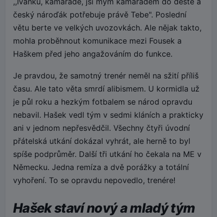
,,Ivánku, kamaráde, jsi mým kamarádem do deště a
český nároďák potřebuje právě Tebe". Poslední
větu berte ve velkých uvozovkách. Ale nějak takto,
mohla proběhnout komunikace mezi Fousek a
Haškem před jeho angažováním do funkce.
Je pravdou, že samotný trenér neměl na sžití příliš
času. Ale tato věta smrdí alibismem. U kormidla už
je půl roku a hezkým fotbalem se národ opravdu
nebavil. Hašek vedl tým v sedmi kláních a prakticky
ani v jednom nepřesvědčil. Všechny čtyři úvodní
přátelská utkání dokázal vyhrát, ale herně to byl
spíše podprůměr. Další tři utkání ho čekala na ME v
Německu. Jedna remíza a dvě porážky a totální
vyhoření. To se opravdu nepovedlo, trenére!
Hašek staví nový a mladý tým