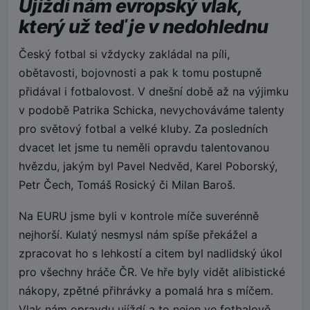
Ujíždí nám evropský vlak,
který už teď je v nedohlednu
Český fotbal si vždycky zakládal na píli,
obětavosti, bojovnosti a pak k tomu postupně
přidával i fotbalovost. V dnešní době až na výjimku
v podobě Patrika Schicka, nevychováváme talenty
pro světový fotbal a velké kluby. Za posledních
dvacet let jsme tu neměli opravdu talentovanou
hvězdu, jakým byl Pavel Nedvěd, Karel Poborský,
Petr Čech, Tomáš Rosický či Milan Baroš.
Na EURU jsme byli v kontrole míče suverénně
nejhorší. Kulatý nesmysl nám spíše překážel a
zpracovat ho s lehkostí a citem byl nadlidský úkol
pro všechny hráče ČR. Ve hře byly vidět alibistické
nákopy, zpětné přihrávky a pomalá hra s míčem.
Vlak nám opravdu ujíždí a to nejen ve fotbalově