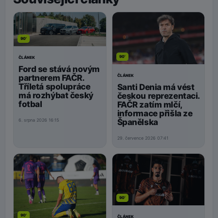
90'
90'
ČLÁNEK
Ford se stává novým
ČLÁNEK
partnerem FAČR.
Tříletá spolupráce
Santi Denia má vést
má rozhýbat český
českou reprezentaci.
fotbal
FAČR zatím mlčí,
informace přišla ze
Španělska
6. srpna 2026 16:15
29. července 2026 07:41
90'
90'
ČLÁNEK