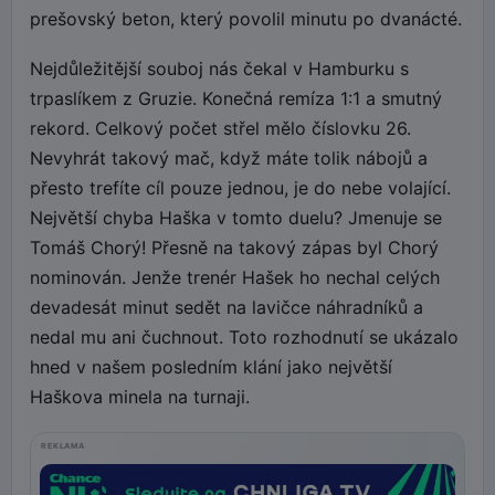
prešovský beton, který povolil minutu po dvanácté.
Nejdůležitější souboj nás čekal v Hamburku s
trpaslíkem z Gruzie. Konečná remíza 1:1 a smutný
rekord. Celkový počet střel mělo číslovku 26.
Nevyhrát takový mač, když máte tolik nábojů a
přesto trefíte cíl pouze jednou, je do nebe volající.
Největší chyba Haška v tomto duelu? Jmenuje se
Tomáš Chorý! Přesně na takový zápas byl Chorý
nominován. Jenže trenér Hašek ho nechal celých
devadesát minut sedět na lavičce náhradníků a
nedal mu ani čuchnout. Toto rozhodnutí se ukázalo
hned v našem posledním klání jako největší
Haškova minela na turnaji.
REKLAMA