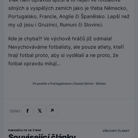
silných a vyspělých zemích jako je třeba Německo,
Portugalsko, Francie, Anglie či Španělsko. Lepší než
my už jsou i Gruzínci, Rumuni či Slovinci.
Kde je chyba?! Ve výchově hráčů již odmala!
Nevychováváme fotbalisty, ale pouze atlety, kteří
hrají fotbal proto, aby si vydělali a ne proto, že
fotbal opravdu milují...
Po prohře s Portugalskem / Daniel Ulrich - 90min
f
𝕏
↗
Sdílet
POKRAČUJTE VE ČTENÍ
VŠECHNY ČLÁNKY
Související články