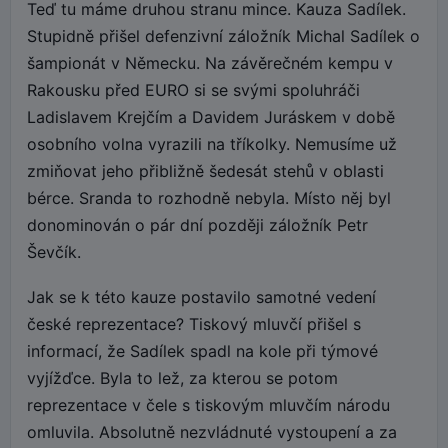
Teď tu máme druhou stranu mince. Kauza Sadílek.
Stupidně přišel defenzivní záložník Michal Sadílek o
šampionát v Německu. Na závěrečném kempu v
Rakousku před EURO si se svými spoluhráči
Ladislavem Krejčím a Davidem Juráskem v době
osobního volna vyrazili na tříkolky. Nemusíme už
zmiňovat jeho přibližně šedesát stehů v oblasti
bérce. Sranda to rozhodně nebyla. Místo něj byl
donominován o pár dní později záložník Petr
Ševčík.
Jak se k této kauze postavilo samotné vedení
české reprezentace? Tiskový mluvčí přišel s
informací, že Sadílek spadl na kole při týmové
vyjížďce. Byla to lež, za kterou se potom
reprezentace v čele s tiskovým mluvčím národu
omluvila. Absolutně nezvládnuté vystoupení a za