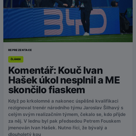
REPREZENTACE
ČLÁNEK
Komentář: Kouč Ivan
Hašek úkol nesplnil a ME
skončilo fiaskem
Když po krkolomné a nakonec úspěšné kvalifikaci
rezignoval trenér národního týmu Jaroslav Šilhavý s
celým svým realizačním týmem, čekalo se, kdo přijde
za něj. V lednu byl pak předsedou Petrem Fouskem
jmenován Ivan Hašek. Nutno říci, že bývalý a
dlouholetý kou