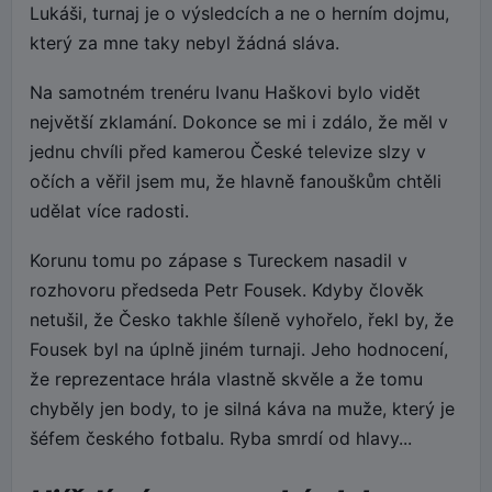
Lukáši, turnaj je o výsledcích a ne o herním dojmu,
který za mne taky nebyl žádná sláva.
Na samotném trenéru Ivanu Haškovi bylo vidět
největší zklamání. Dokonce se mi i zdálo, že měl v
jednu chvíli před kamerou České televize slzy v
očích a věřil jsem mu, že hlavně fanouškům chtěli
udělat více radosti.
Korunu tomu po zápase s Tureckem nasadil v
rozhovoru předseda Petr Fousek. Kdyby člověk
netušil, že Česko takhle šíleně vyhořelo, řekl by, že
Fousek byl na úplně jiném turnaji. Jeho hodnocení,
že reprezentace hrála vlastně skvěle a že tomu
chyběly jen body, to je silná káva na muže, který je
šéfem českého fotbalu. Ryba smrdí od hlavy...