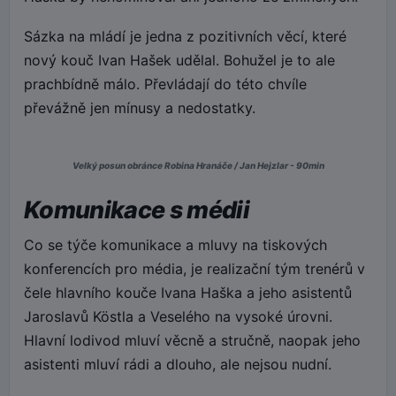
Sázka na mládí je jedna z pozitivních věcí, které
nový kouč Ivan Hašek udělal. Bohužel je to ale
prachbídně málo. Převládají do této chvíle
převážně jen mínusy a nedostatky.
Velký posun obránce Robina Hranáče / Jan Hejzlar - 90min
Komunikace s médii
Co se týče komunikace a mluvy na tiskových
konferencích pro média, je realizační tým trenérů v
čele hlavního kouče Ivana Haška a jeho asistentů
Jaroslavů Köstla a Veselého na vysoké úrovni.
Hlavní lodivod mluví věcně a stručně, naopak jeho
asistenti mluví rádi a dlouho, ale nejsou nudní.