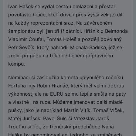
Ivan Hašek se vydal cestou omlazení a přestal
povolávat hráče, kteří dříve i přes vyšší věk jezdili
na každý reprezentační sraz. Na závěrečném
šampionátu byli jen tři třicátníci. Hříšník z Belmonda
Vladimír Coufal, Tomáš Holeš a později povolaný
Petr Ševčík, který nahradil Michala Sadílka, jež se
zranil při pádu na tříkolce během přípravného
kempu.
Nominaci si zasloužila kometa uplynulého ročníku
Fortuna ligy Robin Hranáč, který měl velmi dobrou
výkonnost, ale na EURU se mu lepila smůla na paty
a vlastně i na ruce. Můžeme jmenovat další mladé
pušky, jako je například Martin Vitík, Tomáš Vlček,
Matěj Jurásek, Pavel Šulc či Vítězslav Jaroš.
Troufnu si říct, že trenérský předchůdce Ivana
Haška by nenominoval ani jednoho ze zmíněných.