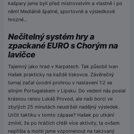
kašpary jsme byli před mistrovstvím a vlastně i po
něm! Mediálně špatné, sportovně a výsledkově
hrozné...
Nečitelný systém hry a
zpackané EURO s Chorým na
lavičce
Tajemný jako hrad v Karpatech. Tak působil Ivan
Hašek prakticky na každé tiskovce. Závěrečný
turnaj začal úvodní prohrou v nastavení 1:2 se
silným Portugalskem v Lipsku. Do vedení nás poslal
krásnou ranou Lukáš Provod, ale naši borci ve
zbylých 25 minutách neudrželi nadějný výsledek.
Určit taktiku v tomto zápase? Hašek po utkání
zmínil, že po hráčích chtěl více aktivity, ta ovšem
nepřišla a mohli jsme vzpomenout na takzvaný