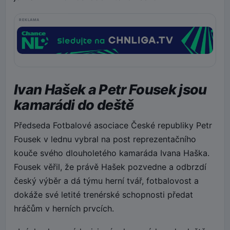
REKLAMA
Ivan Hašek a Petr Fousek jsou
kamarádi do deště
Předseda Fotbalové asociace České republiky Petr
Fousek v lednu vybral na post reprezentačního
kouče svého dlouholetého kamaráda Ivana Haška.
Fousek věřil, že právě Hašek pozvedne a odbrzdí
český výběr a dá týmu herní tvář, fotbalovost a
dokáže své letité trenérské schopnosti předat
hráčům v herních prvcích.