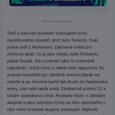
Nastavit reklamní předvolby
Třetí a zároveň poslední vystoupení proti
neoblíbenému soupeři, jímž bylo Turecko. Duel
pískal sudí z Rumunska. Zajímavá volba pro
zlomový spiel. To je jako kdyby naše fotbalisty
pískal Slovák. Ale rozhodčí nám to rozhodně
neprohrál, i když tomu z velké části napomohl. Po
dvaceti minutách byl záložník Antonín Barák na
odstřel a po červené kartě šel zkusit do hamburské
arény, zda teče teplá voda. Závěrečná prohra 1:2 a
totální výsledkový zmar. Poslední místo v základní
skupině a jako jedinému týmu se nám nepodařilo z
této velmi hratelné skupiny postoupit. Nejhorší