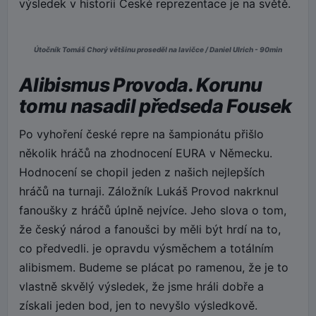
výsledek v historii České reprezentace je na světě.
Útočník Tomáš Chorý většinu proseděl na lavičce / Daniel Ulrich - 90min
Alibismus Provoda. Korunu
tomu nasadil předseda Fousek
Po vyhoření české repre na šampionátu přišlo
několik hráčů na zhodnocení EURA v Německu.
Hodnocení se chopil jeden z našich nejlepších
hráčů na turnaji. Záložník Lukáš Provod nakrknul
fanoušky z hráčů úplně nejvíce. Jeho slova o tom,
že český národ a fanoušci by měli být hrdí na to,
co předvedli. je opravdu výsměchem a totálním
alibismem. Budeme se plácat po ramenou, že je to
vlastně skvělý výsledek, že jsme hráli dobře a
získali jeden bod, jen to nevyšlo výsledkově.