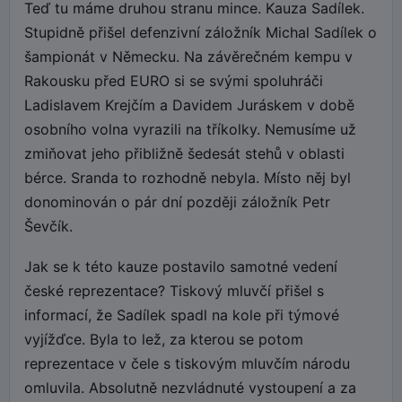
Teď tu máme druhou stranu mince. Kauza Sadílek.
Stupidně přišel defenzivní záložník Michal Sadílek o
šampionát v Německu. Na závěrečném kempu v
Rakousku před EURO si se svými spoluhráči
Ladislavem Krejčím a Davidem Juráskem v době
osobního volna vyrazili na tříkolky. Nemusíme už
zmiňovat jeho přibližně šedesát stehů v oblasti
bérce. Sranda to rozhodně nebyla. Místo něj byl
donominován o pár dní později záložník Petr
Ševčík.
Jak se k této kauze postavilo samotné vedení
české reprezentace? Tiskový mluvčí přišel s
informací, že Sadílek spadl na kole při týmové
vyjížďce. Byla to lež, za kterou se potom
reprezentace v čele s tiskovým mluvčím národu
omluvila. Absolutně nezvládnuté vystoupení a za