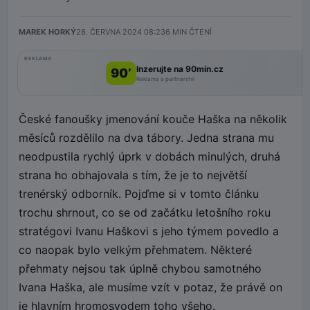
MAREK HORKÝ
28. ČERVNA 2024 08:23
6
MIN ČTENÍ
REKLAMA
Inzerujte na 90min.cz
90’
Reklama a partnerství
České fanoušky jmenování kouče Haška na několik
měsíců rozdělilo na dva tábory. Jedna strana mu
neodpustila rychlý úprk v dobách minulých, druhá
strana ho obhajovala s tím, že je to největší
trenérský odborník. Pojďme si v tomto článku
trochu shrnout, co se od začátku letošního roku
stratégovi Ivanu Haškovi s jeho týmem povedlo a
co naopak bylo velkým přehmatem. Některé
přehmaty nejsou tak úplně chybou samotného
Ivana Haška, ale musíme vzít v potaz, že právě on
je hlavním hromosvodem toho všeho.