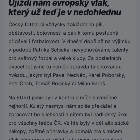
Ujíždí nám evropský vlak,
který už teď je v nedohlednu
Český fotbal si vždycky zakládal na píli,
obětavosti, bojovnosti a pak k tomu postupně
přidával i fotbalovost. V dnešní době až na výjimku
v podobě Patrika Schicka, nevychováváme talenty
pro světový fotbal a velké kluby. Za posledních
dvacet let jsme tu neměli opravdu talentovanou
hvězdu, jakým byl Pavel Nedvěd, Karel Poborský,
Petr Čech, Tomáš Rosický či Milan Baroš.
Na EURU jsme byli v kontrole míče suverénně
nejhorší. Kulatý nesmysl nám spíše překážel a
zpracovat ho s lehkostí a citem byl nadlidský úkol
pro všechny hráče ČR. Ve hře byly vidět alibistické
nákopy, zpětné přihrávky a pomalá hra s míčem.
Vlak nám opravdu ujíždí a to nejen ve fotbalově