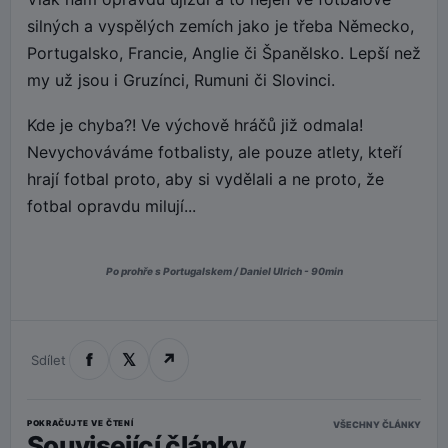
silných a vyspělých zemích jako je třeba Německo,
Portugalsko, Francie, Anglie či Španělsko. Lepší než
my už jsou i Gruzínci, Rumuni či Slovinci.
Kde je chyba?! Ve výchově hráčů již odmala!
Nevychováváme fotbalisty, ale pouze atlety, kteří
hrají fotbal proto, aby si vydělali a ne proto, že
fotbal opravdu milují...
Po prohře s Portugalskem / Daniel Ulrich - 90min
f
𝕏
↗
Sdílet
POKRAČUJTE VE ČTENÍ
VŠECHNY ČLÁNKY
Související články