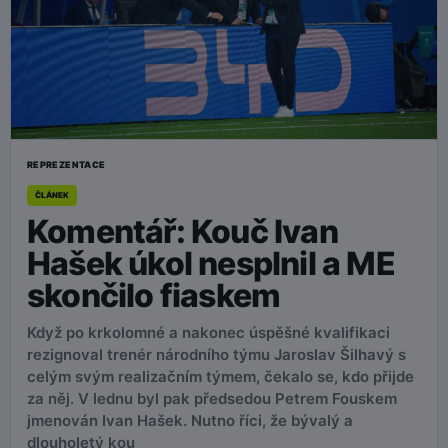
REPREZENTACE
ČLÁNEK
Komentář: Kouč Ivan
Hašek úkol nesplnil a ME
skončilo fiaskem
Když po krkolomné a nakonec úspěšné kvalifikaci
rezignoval trenér národního týmu Jaroslav Šilhavý s
celým svým realizačním týmem, čekalo se, kdo přijde
za něj. V lednu byl pak předsedou Petrem Fouskem
jmenován Ivan Hašek. Nutno říci, že bývalý a
dlouholetý kou