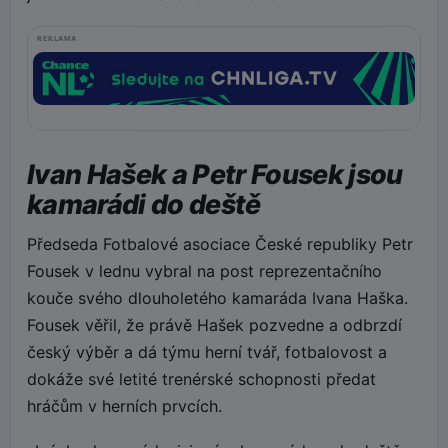
REKLAMA
Ivan Hašek a Petr Fousek jsou
kamarádi do deště
Předseda Fotbalové asociace České republiky Petr
Fousek v lednu vybral na post reprezentačního
kouče svého dlouholetého kamaráda Ivana Haška.
Fousek věřil, že právě Hašek pozvedne a odbrzdí
český výběr a dá týmu herní tvář, fotbalovost a
dokáže své letité trenérské schopnosti předat
hráčům v herních prvcích.