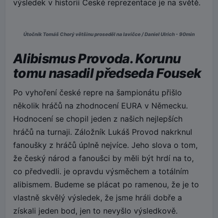
výsledek v historii České reprezentace je na světě.
Útočník Tomáš Chorý většinu proseděl na lavičce / Daniel Ulrich - 90min
Alibismus Provoda. Korunu
tomu nasadil předseda Fousek
Po vyhoření české repre na šampionátu přišlo
několik hráčů na zhodnocení EURA v Německu.
Hodnocení se chopil jeden z našich nejlepších
hráčů na turnaji. Záložník Lukáš Provod nakrknul
fanoušky z hráčů úplně nejvíce. Jeho slova o tom,
že český národ a fanoušci by měli být hrdí na to,
co předvedli. je opravdu výsměchem a totálním
alibismem. Budeme se plácat po ramenou, že je to
vlastně skvělý výsledek, že jsme hráli dobře a
získali jeden bod, jen to nevyšlo výsledkově.