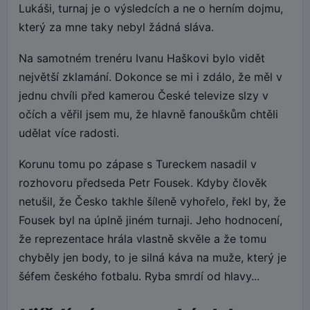
Lukáši, turnaj je o výsledcích a ne o herním dojmu,
který za mne taky nebyl žádná sláva.
Na samotném trenéru Ivanu Haškovi bylo vidět
největší zklamání. Dokonce se mi i zdálo, že měl v
jednu chvíli před kamerou České televize slzy v
očích a věřil jsem mu, že hlavně fanouškům chtěli
udělat více radosti.
Korunu tomu po zápase s Tureckem nasadil v
rozhovoru předseda Petr Fousek. Kdyby člověk
netušil, že Česko takhle šíleně vyhořelo, řekl by, že
Fousek byl na úplně jiném turnaji. Jeho hodnocení,
že reprezentace hrála vlastně skvěle a že tomu
chyběly jen body, to je silná káva na muže, který je
šéfem českého fotbalu. Ryba smrdí od hlavy...