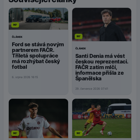
90'
90'
ČLÁNEK
Ford se stává novým
ČLÁNEK
partnerem FAČR.
Tříletá spolupráce
Santi Denia má vést
má rozhýbat český
českou reprezentaci.
fotbal
FAČR zatím mlčí,
informace přišla ze
Španělska
6. srpna 2026 16:15
29. července 2026 07:41
90'
90'