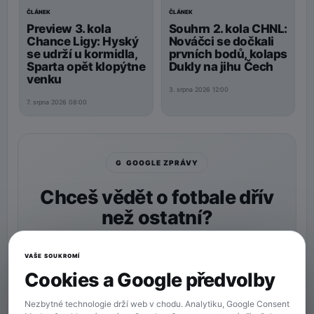
ČLÁNEK
ČLÁNEK
Preview 3. kola
Souhrn 2. kola CHNL:
Chance Ligy: Hyský
Nováčci se dočkali
se udrží u kormidla,
prvních bodů, kolaps
Sparta opět klopýtne
Dukly na jihu Čech
venku
3. srpna 2026 12:00
7. srpna 2026 08:00
G GOOGLE ZPRÁVY
Chceš vědět o fotbale dřív
než ostatní?
Nastav si
90min.cz
jako preferovaný zdroj a naše
zprávy uvidíš v Googlu častěji.
VAŠE SOUKROMÍ
Cookies a Google předvolby
★ Preferovaný zdroj
Více zpráv na Googlu
Nezbytné technologie drží web v chodu. Analytiku, Google Consent