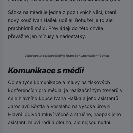
Sázka na mládí je jedna z pozitivních věcí, které
nový kouč Ivan Hašek udělal. Bohužel je to ale
prachbídně málo. Převládají do této chvíle
převážně jen mínusy a nedostatky.
Velký posun obránce Robina Hranáče / Jan Hejzlar - 90min
Komunikace s médii
Co se týče komunikace a mluvy na tiskových
konferencích pro média, je realizační tým trenérů v
čele hlavního kouče Ivana Haška a jeho asistentů
Jaroslavů Köstla a Veselého na vysoké úrovni.
Hlavní lodivod mluví věcně a stručně, naopak jeho
asistenti mluví rádi a dlouho, ale nejsou nudní.