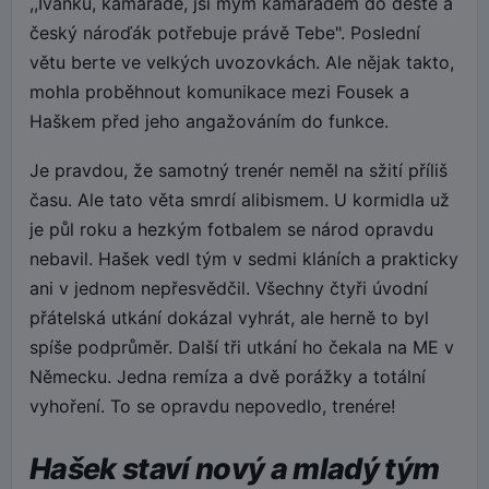
,,Ivánku, kamaráde, jsi mým kamarádem do deště a
český nároďák potřebuje právě Tebe". Poslední
větu berte ve velkých uvozovkách. Ale nějak takto,
mohla proběhnout komunikace mezi Fousek a
Haškem před jeho angažováním do funkce.
Je pravdou, že samotný trenér neměl na sžití příliš
času. Ale tato věta smrdí alibismem. U kormidla už
je půl roku a hezkým fotbalem se národ opravdu
nebavil. Hašek vedl tým v sedmi kláních a prakticky
ani v jednom nepřesvědčil. Všechny čtyři úvodní
přátelská utkání dokázal vyhrát, ale herně to byl
spíše podprůměr. Další tři utkání ho čekala na ME v
Německu. Jedna remíza a dvě porážky a totální
vyhoření. To se opravdu nepovedlo, trenére!
Hašek staví nový a mladý tým