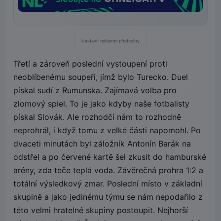
Nastavit reklamní předvolby
Třetí a zároveň poslední vystoupení proti
neoblíbenému soupeři, jímž bylo Turecko. Duel
pískal sudí z Rumunska. Zajímavá volba pro
zlomový spiel. To je jako kdyby naše fotbalisty
pískal Slovák. Ale rozhodčí nám to rozhodně
neprohrál, i když tomu z velké části napomohl. Po
dvaceti minutách byl záložník Antonín Barák na
odstřel a po červené kartě šel zkusit do hamburské
arény, zda teče teplá voda. Závěrečná prohra 1:2 a
totální výsledkový zmar. Poslední místo v základní
skupině a jako jedinému týmu se nám nepodařilo z
této velmi hratelné skupiny postoupit. Nejhorší