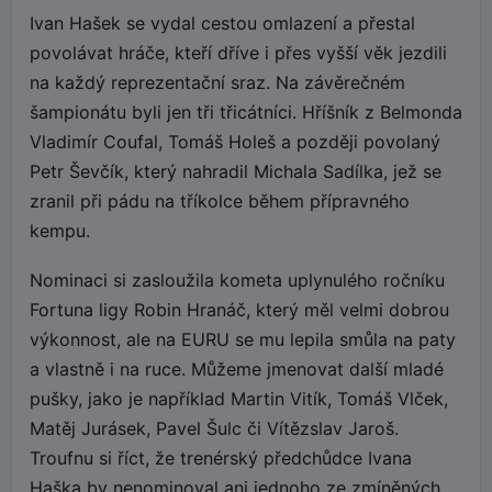
Ivan Hašek se vydal cestou omlazení a přestal
povolávat hráče, kteří dříve i přes vyšší věk jezdili
na každý reprezentační sraz. Na závěrečném
šampionátu byli jen tři třicátníci. Hříšník z Belmonda
Vladimír Coufal, Tomáš Holeš a později povolaný
Petr Ševčík, který nahradil Michala Sadílka, jež se
zranil při pádu na tříkolce během přípravného
kempu.
Nominaci si zasloužila kometa uplynulého ročníku
Fortuna ligy Robin Hranáč, který měl velmi dobrou
výkonnost, ale na EURU se mu lepila smůla na paty
a vlastně i na ruce. Můžeme jmenovat další mladé
pušky, jako je například Martin Vitík, Tomáš Vlček,
Matěj Jurásek, Pavel Šulc či Vítězslav Jaroš.
Troufnu si říct, že trenérský předchůdce Ivana
Haška by nenominoval ani jednoho ze zmíněných.