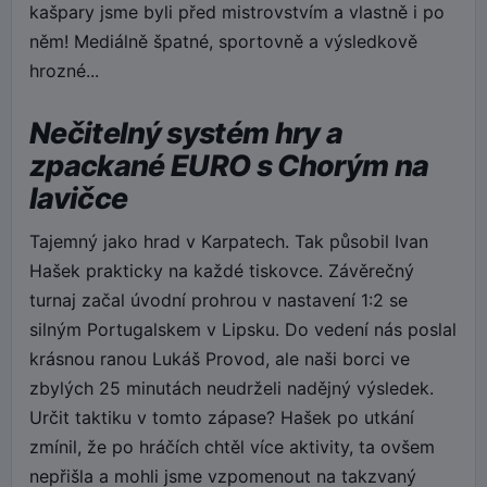
kašpary jsme byli před mistrovstvím a vlastně i po
něm! Mediálně špatné, sportovně a výsledkově
hrozné...
Nečitelný systém hry a
zpackané EURO s Chorým na
lavičce
Tajemný jako hrad v Karpatech. Tak působil Ivan
Hašek prakticky na každé tiskovce. Závěrečný
turnaj začal úvodní prohrou v nastavení 1:2 se
silným Portugalskem v Lipsku. Do vedení nás poslal
krásnou ranou Lukáš Provod, ale naši borci ve
zbylých 25 minutách neudrželi nadějný výsledek.
Určit taktiku v tomto zápase? Hašek po utkání
zmínil, že po hráčích chtěl více aktivity, ta ovšem
nepřišla a mohli jsme vzpomenout na takzvaný