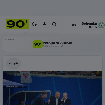
👤
Bohemians
17:00
vs
PROGRAM
Zlin
1905
REKLAMA
Inzerujte na 90min.cz
90’
Reklama a partnerství
← Zpět