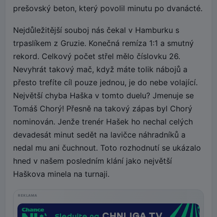
prešovský beton, který povolil minutu po dvanácté.
Nejdůležitější souboj nás čekal v Hamburku s
trpaslíkem z Gruzie. Konečná remíza 1:1 a smutný
rekord. Celkový počet střel mělo číslovku 26.
Nevyhrát takový mač, když máte tolik nábojů a
přesto trefíte cíl pouze jednou, je do nebe volající.
Největší chyba Haška v tomto duelu? Jmenuje se
Tomáš Chorý! Přesně na takový zápas byl Chorý
nominován. Jenže trenér Hašek ho nechal celých
devadesát minut sedět na lavičce náhradníků a
nedal mu ani čuchnout. Toto rozhodnutí se ukázalo
hned v našem posledním klání jako největší
Haškova minela na turnaji.
REKLAMA