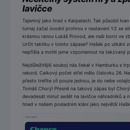
lavičce
Tajemný jako hrad v Karpatech. Tak působil Ivan
turnaj začal úvodní prohrou v nastavení 1:2 se s
krásnou ranou Lukáš Provod, ale naši borci ve z
Určit taktiku v tomto zápase? Hašek po utkání zmí
nepřišla a mohli jsme vzpomenout na takzvaný p
Nejdůležitější souboj nás čekal v Hamburku s tr
rekord. Celkový počet střel mělo číslovku 26. N
přesto trefíte cíl pouze jednou, je do nebe vola
Tomáš Chorý! Přesně na takový zápas byl Chorý
devadesát minut sedět na lavičce náhradníků a n
hned v našem posledním klání jako největší Haško
REKLAMA