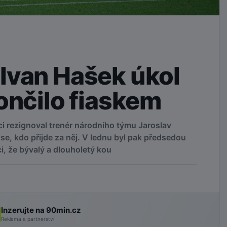
Ivan Hašek úkol
ončilo fiaskem
i rezignoval trenér národního týmu Jaroslav
se, kdo přijde za něj. V lednu byl pak předsedou
, že bývalý a dlouholetý kou
Inzerujte na 90min.cz
Reklama a partnerství