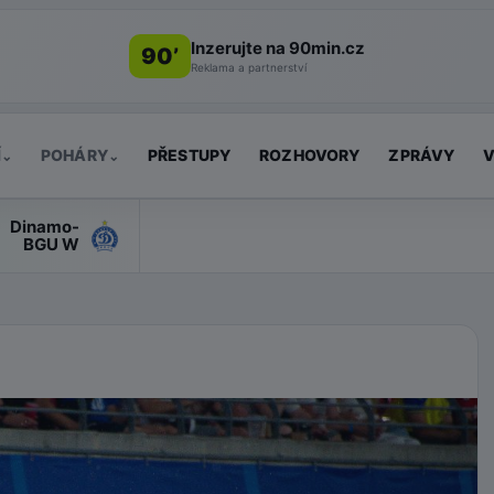
Inzerujte na 90min.cz
90’
Reklama a partnerství
Í
POHÁRY
PŘESTUPY
ROZHOVORY
ZPRÁVY
V
⌄
⌄
Dinamo-
BGU W