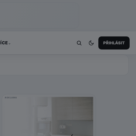
ÍCE
PŘIHLÁSIT
⌄
REKLAMA