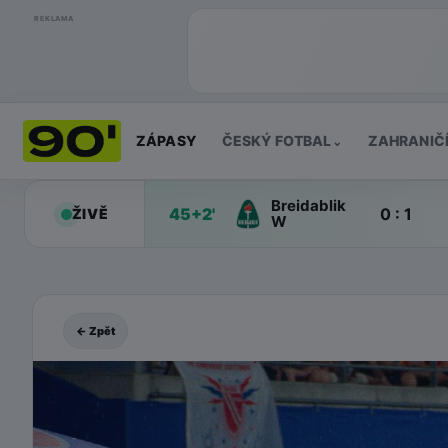
REKLAMA
ZÁPASY
ČESKÝ FOTBAL
ZAHRANIČ
⌄
Breidablik
45+2'
0 : 1
ŽIVĚ
W
← Zpět