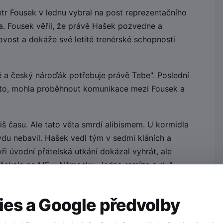
tr Fousek v lednu vybral na post reprezentačního
. Fousek věřil, že právě Hašek pozvedne a
ovost a dokáže své letité trenérské schopnosti
 a český nároďák potřebuje právě Tebe". Poslední
kto, mohla proběhnout komunikace mezi Fousek a
liš času. Ale tato věta smrdí alibismem. U kormidla
du nebavil. Hašek vedl tým v sedmi kláních a
ři úvodní přátelská utkání dokázal vyhrát, ale
ho čekala na ME v Německu. Jedna remíza a dvě
dlo, trenére!
es a Google předvolby
 tým