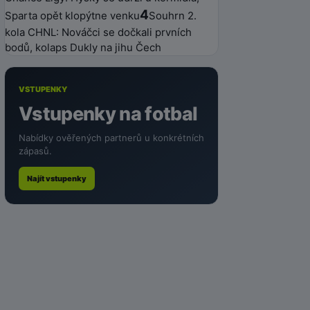
4
Sparta opět klopýtne venku
Souhrn 2.
kola CHNL: Nováčci se dočkali prvních
bodů, kolaps Dukly na jihu Čech
VSTUPENKY
Vstupenky na fotbal
Nabídky ověřených partnerů u konkrétních
zápasů.
Najít vstupenky