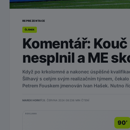
REPREZENTACE
ČLÁNEK
Komentář: Kouč 
nesplnil a ME sk
Když po krkolomné a nakonec úspěšné kvalifikac
Šilhavý s celým svým realizačním týmem, čekalo 
Petrem Fouskem jmenován Ivan Hašek. Nutno říci
MAREK HORKÝ
28. ČERVNA 2024 08:23
6
MIN ČTENÍ
REKLAMA
90’