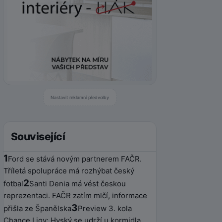
Nastavit reklamní předvolby
Související
1
Ford se stává novým partnerem FAČR.
Tříletá spolupráce má rozhýbat český
2
fotbal
Santi Denia má vést českou
reprezentaci. FAČR zatím mlčí, informace
3
přišla ze Španělska
Preview 3. kola
Chance Ligy: Hyský se udrží u kormidla,