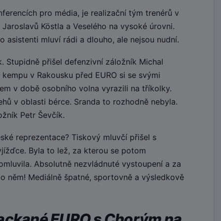
erencích pro média, je realizační tým trenérů v
 Jaroslavů Köstla a Veselého na vysoké úrovni.
 asistenti mluví rádi a dlouho, ale nejsou nudní.
 Stupidně přišel defenzivní záložník Michal
 kempu v Rakousku před EURO si se svými
m v době osobního volna vyrazili na tříkolky.
hů v oblasti bérce. Sranda to rozhodně nebyla.
žník Petr Ševčík.
ské reprezentace? Tiskový mluvčí přišel s
yjížďce. Byla to lež, za kterou se potom
omluvila. Absolutně nezvládnuté vystoupení a za
 po něm! Mediálně špatné, sportovně a výsledkově
packané EURO s Chorým na