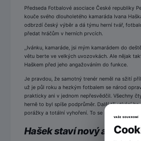
Předseda Fotbalové asociace České republiky Pe
kouče svého dlouholetého kamaráda Ivana Haška
odbrzdí český výběr a dá týmu herní tvář, fotbal
předat hráčům v herních prvcích.
,,Ivánku, kamaráde, jsi mým kamarádem do deště
větu berte ve velkých uvozovkách. Ale nějak ta
Haškem před jeho angažováním do funkce.
Je pravdou, že samotný trenér neměl na sžití pří
už je půl roku a hezkým fotbalem se národ oprav
prakticky ani v jednom nepřesvědčil. Všechny čty
herně to byl spíše podprůměr. Další tři utkání 
porážky a totální vyhoření. To se opravdu nepove
VAŠE SOUKROMÍ
Cooki
Hašek staví nový a mladý