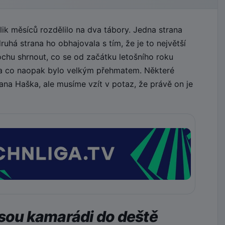
k měsíců rozdělilo na dva tábory. Jedna strana
uhá strana ho obhajovala s tím, že je to největší
ochu shrnout, co se od začátku letošního roku
 a co naopak bylo velkým přehmatem. Některé
na Haška, ale musíme vzít v potaz, že právě on je
jsou kamarádi do deště