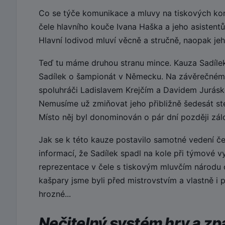
Co se týče komunikace a mluvy na tiskových konf
čele hlavního kouče Ivana Haška a jeho asistentů
Hlavní lodivod mluví věcně a stručně, naopak jeho
Teď tu máme druhou stranu mince. Kauza Sadílek.
Sadílek o šampionát v Německu. Na závěrečném
spoluhráči Ladislavem Krejčím a Davidem Juráske
Nemusíme už zmiňovat jeho přibližně šedesát ste
Místo něj byl donominován o pár dní později zálo
Jak se k této kauze postavilo samotné vedení če
informací, že Sadílek spadl na kole při týmové v
reprezentace v čele s tiskovým mluvčím národu 
kašpary jsme byli před mistrovstvím a vlastně i
hrozné...
Nečitelný systém hry a z