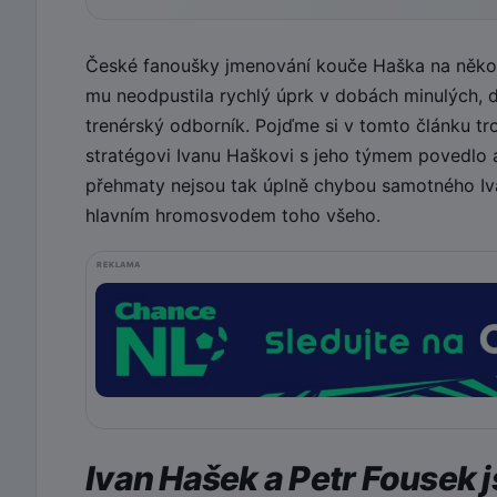
České fanoušky jmenování kouče Haška na několi
mu neodpustila rychlý úprk v dobách minulých, dr
trenérský odborník. Pojďme si v tomto článku tr
stratégovi Ivanu Haškovi s jeho týmem povedlo
přehmaty nejsou tak úplně chybou samotného Iva
hlavním hromosvodem toho všeho.
REKLAMA
Ivan Hašek a Petr Fousek 