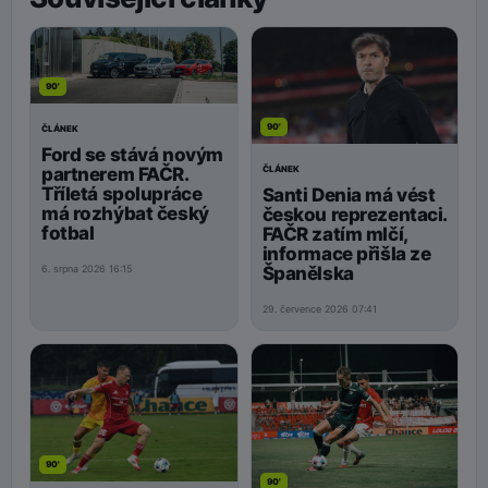
90'
90'
ČLÁNEK
Ford se stává novým
ČLÁNEK
partnerem FAČR.
Tříletá spolupráce
Santi Denia má vést
má rozhýbat český
českou reprezentaci.
fotbal
FAČR zatím mlčí,
informace přišla ze
Španělska
6. srpna 2026 16:15
29. července 2026 07:41
90'
90'