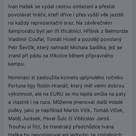
Ivan Hašek se vydal cestou omlazení a přestal
povolávat hráče, kteří dříve i přes vyšší věk jezdili
na každý reprezentační sraz. Na závěrečném
šampionátu byli jen tři třicátníci. Hříšník z Belmonda
Vladimír Coufal, Tomáš Holeš a později povolaný
Petr Ševčík, který nahradil Michala Sadílka, jež se
zranil při pádu na tříkolce během přípravného
kempu.
Nominaci si zasloužila kometa uplynulého ročníku
Fortuna ligy Robin Hranáč, který měl velmi dobrou
výkonnost, ale na EURU se mu lepila smůla na paty
a vlastně i na ruce. Můžeme jmenovat další mladé
pušky, jako je například Martin Vitík, Tomáš Vlček,
Matěj Jurásek, Pavel Šulc či Vítězslav Jaroš.
Troufnu si říct, že trenérský předchůdce Ivana
Haška by nenominoval ani jednoho ze zmíněných.