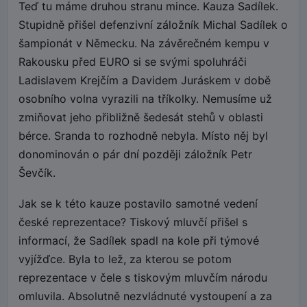
Teď tu máme druhou stranu mince. Kauza Sadílek.
Stupidně přišel defenzivní záložník Michal Sadílek o
šampionát v Německu. Na závěrečném kempu v
Rakousku před EURO si se svými spoluhráči
Ladislavem Krejčím a Davidem Juráskem v době
osobního volna vyrazili na tříkolky. Nemusíme už
zmiňovat jeho přibližně šedesát stehů v oblasti
bérce. Sranda to rozhodně nebyla. Místo něj byl
donominován o pár dní později záložník Petr
Ševčík.
Jak se k této kauze postavilo samotné vedení
české reprezentace? Tiskový mluvčí přišel s
informací, že Sadílek spadl na kole při týmové
vyjížďce. Byla to lež, za kterou se potom
reprezentace v čele s tiskovým mluvčím národu
omluvila. Absolutně nezvládnuté vystoupení a za