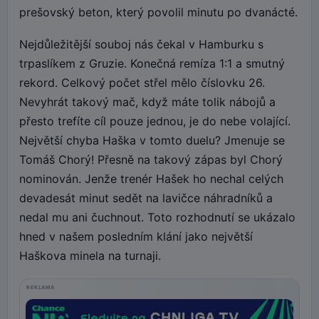
prešovský beton, který povolil minutu po dvanácté.
Nejdůležitější souboj nás čekal v Hamburku s
trpaslíkem z Gruzie. Konečná remíza 1:1 a smutný
rekord. Celkový počet střel mělo číslovku 26.
Nevyhrát takový mač, když máte tolik nábojů a
přesto trefíte cíl pouze jednou, je do nebe volající.
Největší chyba Haška v tomto duelu? Jmenuje se
Tomáš Chorý! Přesně na takový zápas byl Chorý
nominován. Jenže trenér Hašek ho nechal celých
devadesát minut sedět na lavičce náhradníků a
nedal mu ani čuchnout. Toto rozhodnutí se ukázalo
hned v našem posledním klání jako největší
Haškova minela na turnaji.
REKLAMA