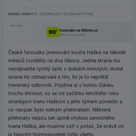
MAREK HORKÝ
28. ČERVNA 2024 08:23
6
MIN ČTENÍ
REKLAMA
Inzerujte na 90min.cz
90’
Reklama a partnerství
České fanoušky jmenování kouče Haška na několik
měsíců rozdělilo na dva tábory. Jedna strana mu
neodpustila rychlý úprk v dobách minulých, druhá
strana ho obhajovala s tím, že je to největší
trenérský odborník. Pojďme si v tomto článku
trochu shrnout, co se od začátku letošního roku
stratégovi Ivanu Haškovi s jeho týmem povedlo a
co naopak bylo velkým přehmatem. Některé
přehmaty nejsou tak úplně chybou samotného
Ivana Haška, ale musíme vzít v potaz, že právě on
je hlavním hromosvodem toho všeho.