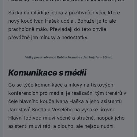
Sázka na mládí je jedna z pozitivních věcí, které
nový kouč Ivan Hašek udělal. Bohužel je to ale
prachbídně málo. Převládají do této chvíle
převážně jen mínusy a nedostatky.
Velký posun obránce Robina Hranáče / Jan Hejzlar - 90min
Komunikace s médii
Co se týče komunikace a mluvy na tiskových
konferencích pro média, je realizační tým trenérů v
čele hlavního kouče Ivana Haška a jeho asistentů
Jaroslavů Köstla a Veselého na vysoké úrovni.
Hlavní lodivod mluví věcně a stručně, naopak jeho
asistenti mluví rádi a dlouho, ale nejsou nudní.