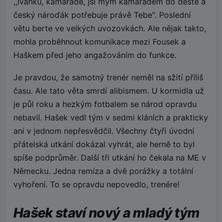
,,Ivánku, kamaráde, jsi mým kamarádem do deště a
český nároďák potřebuje právě Tebe". Poslední
větu berte ve velkých uvozovkách. Ale nějak takto,
mohla proběhnout komunikace mezi Fousek a
Haškem před jeho angažováním do funkce.
Je pravdou, že samotný trenér neměl na sžití příliš
času. Ale tato věta smrdí alibismem. U kormidla už
je půl roku a hezkým fotbalem se národ opravdu
nebavil. Hašek vedl tým v sedmi kláních a prakticky
ani v jednom nepřesvědčil. Všechny čtyři úvodní
přátelská utkání dokázal vyhrát, ale herně to byl
spíše podprůměr. Další tři utkání ho čekala na ME v
Německu. Jedna remíza a dvě porážky a totální
vyhoření. To se opravdu nepovedlo, trenére!
Hašek staví nový a mladý tým