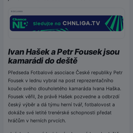
REKLAMA
Ivan Hašek a Petr Fousek jsou
kamarádi do deště
Předseda Fotbalové asociace České republiky Petr
Fousek v lednu vybral na post reprezentačního
kouče svého dlouholetého kamaráda Ivana Haška.
Fousek věřil, že právě Hašek pozvedne a odbrzdí
český výběr a dá týmu herní tvář, fotbalovost a
dokáže své letité trenérské schopnosti předat
hráčům v herních prvcích.