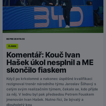
REPREZENTACE
ČLÁNEK
Komentář: Kouč Ivan
Hašek úkol nesplnil a ME
skončilo fiaskem
Když po krkolomné a nakonec úspěšné kvalifikaci
rezignoval trenér národního týmu Jaroslav Šilhavý s
celým svým realizačním týmem, čekalo se, kdo přijde
za něj. V lednu byl pak předsedou Petrem Fouskem
jmenován Ivan Hašek. Nutno říci, že bývalý a
dlouholetý kou