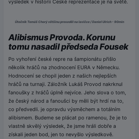
výsledek v historii České reprezentace je na světě.
Útočník Tomáš Chorý většinu proseděl na lavičce / Daniel Ulrich - 90min
Alibismus Provoda. Korunu
tomu nasadil předseda Fousek
Po vyhoření české repre na šampionátu přišlo
několik hráčů na zhodnocení EURA v Německu.
Hodnocení se chopil jeden z našich nejlepších
hráčů na turnaji. Záložník Lukáš Provod nakrknul
fanoušky z hráčů úplně nejvíce. Jeho slova o tom,
že český národ a fanoušci by měli být hrdí na to,
co předvedli. je opravdu výsměchem a totálním
alibismem. Budeme se plácat po ramenou, že je to
vlastně skvělý výsledek, že jsme hráli dobře a
získali jeden bod, jen to nevyšlo výsledkově.