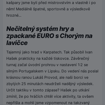
kašpary jsme byli před mistrovstvím a vlastně i po
něm! Mediálně špatné, sportovně a výsledkově
hrozné...
Nečitelný systém hry a
zpackané EURO s Chorým na
lavičce
Tajemný jako hrad v Karpatech. Tak působil Ivan
Hašek prakticky na každé tiskovce. Závěrečný
turnaj začal úvodní prohrou v nastavení 1:2 se
silným Portugalskem v Lipsku. Do vedení nás poslal
krásnou ranou Lukáš Provod, ale naši borci ve
zbylých 25 minutách neudrželi nadějný výsledek.
Určit taktiku v tomto zápase? Hašek po utkání
zmínil, že po hráčích chtěl více aktivity, ta ovšem
nepřišla a mohli jsme vzpomenout na takzvaný