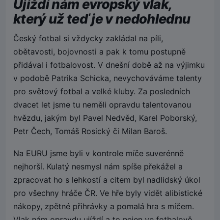
Ujíždí nám evropský vlak,
který už teď je v nedohlednu
Český fotbal si vždycky zakládal na píli,
obětavosti, bojovnosti a pak k tomu postupně
přidával i fotbalovost. V dnešní době až na výjimku
v podobě Patrika Schicka, nevychováváme talenty
pro světový fotbal a velké kluby. Za posledních
dvacet let jsme tu neměli opravdu talentovanou
hvězdu, jakým byl Pavel Nedvěd, Karel Poborský,
Petr Čech, Tomáš Rosický či Milan Baroš.
Na EURU jsme byli v kontrole míče suverénně
nejhorší. Kulatý nesmysl nám spíše překážel a
zpracovat ho s lehkostí a citem byl nadlidský úkol
pro všechny hráče ČR. Ve hře byly vidět alibistické
nákopy, zpětné přihrávky a pomalá hra s míčem.
Vlak nám opravdu ujíždí a to nejen ve fotbalově