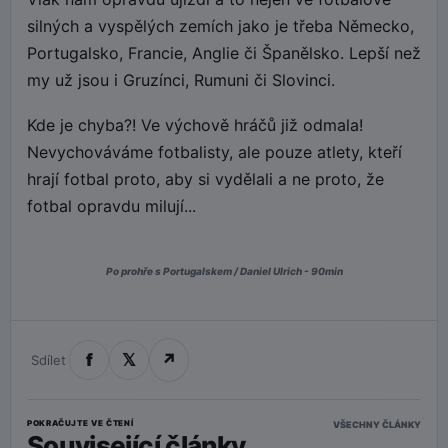
silných a vyspělých zemích jako je třeba Německo,
Portugalsko, Francie, Anglie či Španělsko. Lepší než
my už jsou i Gruzínci, Rumuni či Slovinci.
Kde je chyba?! Ve výchově hráčů již odmala!
Nevychováváme fotbalisty, ale pouze atlety, kteří
hrají fotbal proto, aby si vydělali a ne proto, že
fotbal opravdu milují...
Po prohře s Portugalskem / Daniel Ulrich - 90min
f
𝕏
↗
Sdílet
POKRAČUJTE VE ČTENÍ
VŠECHNY ČLÁNKY
Související články