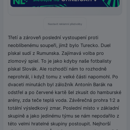
Nastavit reklamní předvolby
Třetí a zároveň poslední vystoupení proti
neoblíbenému soupeři, jímž bylo Turecko. Duel
pískal sudí z Rumunska. Zajímavá volba pro
zlomový spiel. To je jako kdyby naše fotbalisty
pískal Slovák. Ale rozhodčí nám to rozhodně
neprohrál, i když tomu z velké části napomohl. Po
dvaceti minutách byl záložník Antonín Barák na
odstřel a po červené kartě šel zkusit do hamburské
arény, zda teče teplá voda. Závěrečná prohra 1:2 a
totální výsledkový zmar. Poslední místo v základní
skupině a jako jedinému týmu se nám nepodařilo z
této velmi hratelné skupiny postoupit. Nejhorší