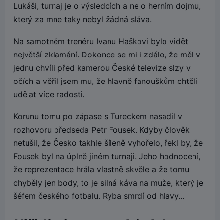
Lukáši, turnaj je o výsledcích a ne o herním dojmu,
který za mne taky nebyl žádná sláva.
Na samotném trenéru Ivanu Haškovi bylo vidět
největší zklamání. Dokonce se mi i zdálo, že měl v
jednu chvíli před kamerou České televize slzy v
očích a věřil jsem mu, že hlavně fanouškům chtěli
udělat více radosti.
Korunu tomu po zápase s Tureckem nasadil v
rozhovoru předseda Petr Fousek. Kdyby člověk
netušil, že Česko takhle šíleně vyhořelo, řekl by, že
Fousek byl na úplně jiném turnaji. Jeho hodnocení,
že reprezentace hrála vlastně skvěle a že tomu
chyběly jen body, to je silná káva na muže, který je
šéfem českého fotbalu. Ryba smrdí od hlavy...