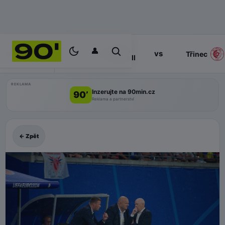
👤
Slavia
17:00
vs
PROGRAM
Třinec
Praha II
REKLAMA
Inzerujte na 90min.cz
90’
Reklama a partnerství
← Zpět