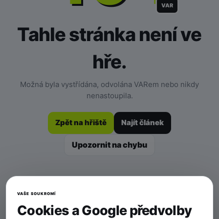
VAR
Tahle stránka není ve
hře.
Možná byla vystřídána, odvolána VARem nebo nikdy
nenastoupila.
Zpět na hřiště
Najít článek
Upozornit na chybu
VAŠE SOUKROMÍ
Cookies a Google předvolby