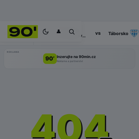
👤
Baník
14:30
vs
PROGRAM
Táborsko
Ostrava
II
REKLAMA
Inzerujte na 90min.cz
90’
Reklama a partnerství
404