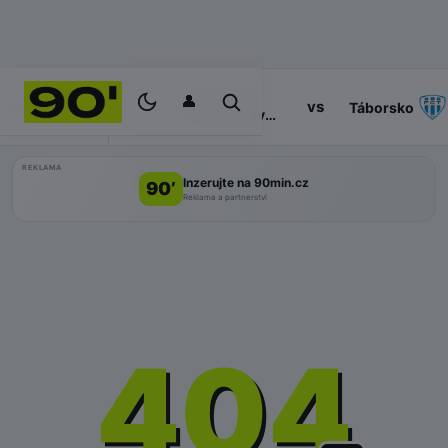
👤
Baník
14:30
vs
PROGRAM
Táborsko
Ostrava
II
REKLAMA
Inzerujte na 90min.cz
90’
Reklama a partnerství
404