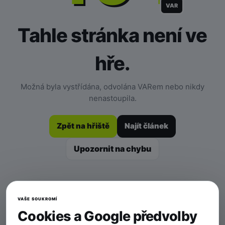
VAR
Tahle stránka není ve
hře.
Možná byla vystřídána, odvolána VARem nebo nikdy
nenastoupila.
Zpět na hřiště
Najít článek
Upozornit na chybu
VAŠE SOUKROMÍ
Cookies a Google předvolby