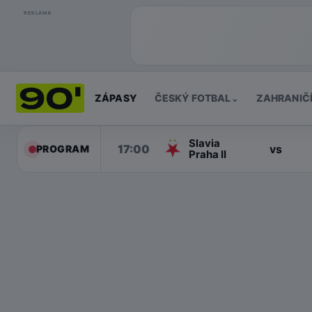
REKLAMA
ZÁPASY
ČESKÝ FOTBAL
ZAHRANIČ
⌄
Slavia
17:00
vs
PROGRAM
Praha II