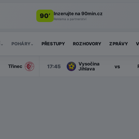
Inzerujte na 90min.cz
90’
Reklama a partnerství
Í
POHÁRY
PŘESTUPY
ROZHOVORY
ZPRÁVY
V
⌄
⌄
Vysočina
17:45
vs
Třinec
Jihlava