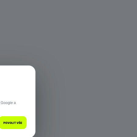
 hře.
 Google a
POVOLIT VŠE
a.