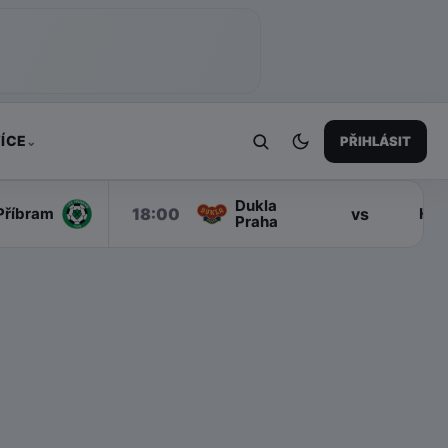
ÍCE
PŘIHLÁSIT
⌄
Dukla
18:00
vs
Příbram
Han
Praha