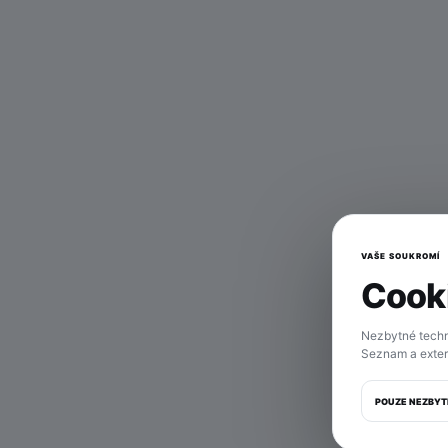
VAŠE SOUKROMÍ
Cooki
Tahl
Nezbytné techn
Seznam a exter
POUZE NEZBYT
M