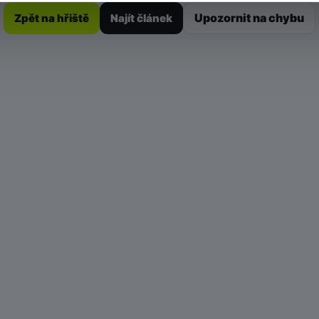
Upozornit na chybu
Zpět na hřiště
Najít článek