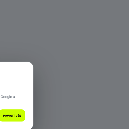
 hře.
 Google a
POVOLIT VŠE
a.