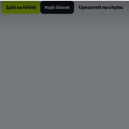
Upozornit na chybu
Zpět na hřiště
Najít článek