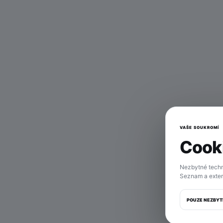
VAŠE SOUKROMÍ
Cooki
Tahl
Nezbytné techn
Seznam a exter
POUZE NEZBYT
M