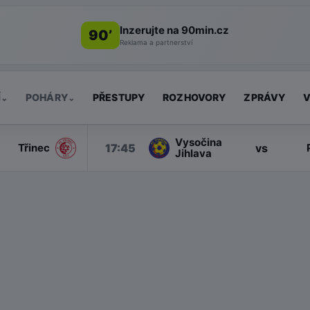
Inzerujte na 90min.cz
90’
Reklama a partnerství
Í
POHÁRY
PŘESTUPY
ROZHOVORY
ZPRÁVY
V
⌄
⌄
Vysočina
17:45
vs
Třinec
Jihlava