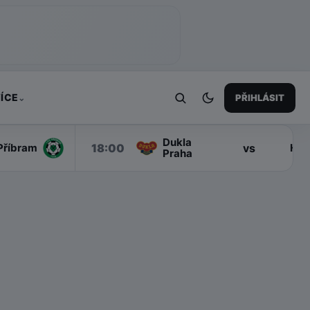
ÍCE
PŘIHLÁSIT
⌄
Dukla
18:00
vs
Příbram
Han
Praha