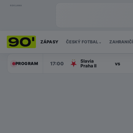
REKLAMA
ZÁPASY
ČESKÝ FOTBAL
ZAHRANIČ
⌄
Slavia
17:00
vs
PROGRAM
Praha II