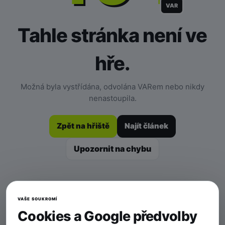
VAR
Tahle stránka není ve
hře.
Možná byla vystřídána, odvolána VARem nebo nikdy
nenastoupila.
Zpět na hřiště
Najít článek
Upozornit na chybu
VAŠE SOUKROMÍ
Cookies a Google předvolby