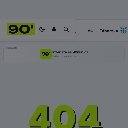
👤
Baník
14:30
vs
PROGRAM
Táborsko
Ostrava
II
REKLAMA
Inzerujte na 90min.cz
90’
Reklama a partnerství
404