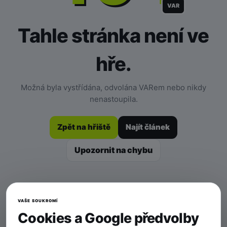
VAR
Tahle stránka není ve
hře.
Možná byla vystřídána, odvolána VARem nebo nikdy
nenastoupila.
Zpět na hřiště
Najít článek
Upozornit na chybu
VAŠE SOUKROMÍ
Cookies a Google předvolby