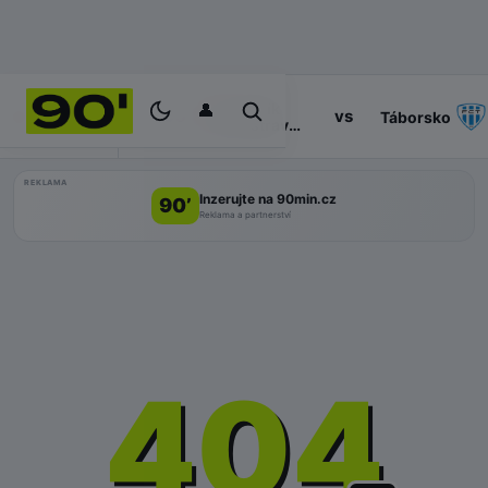
👤
Baník
14:30
vs
PROGRAM
Táborsko
Ostrava
II
REKLAMA
Inzerujte na 90min.cz
90’
Reklama a partnerství
404