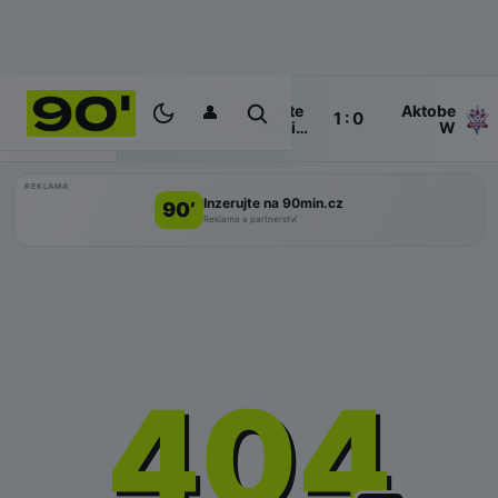
👤
Servette
Aktobe
Poločas
1 : 0
ŽIVĚ
Chênois
W
W
REKLAMA
Inzerujte na 90min.cz
90’
Reklama a partnerství
404