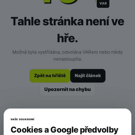
VAR
Tahle stránka není ve
hře.
Možná byla vystřídána, odvolána VARem nebo nikdy
nenastoupila.
Zpět na hřiště
Najít článek
Upozornit na chybu
VAŠE SOUKROMÍ
Cookies a Google předvolby