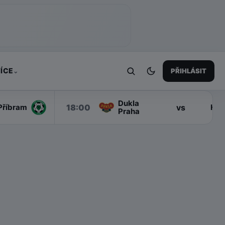
ÍCE
PŘIHLÁSIT
⌄
Dukla
18:00
vs
Příbram
Han
Praha