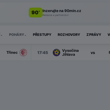
Inzerujte na 90min.cz
90’
Reklama a partnerství
Í
POHÁRY
PŘESTUPY
ROZHOVORY
ZPRÁVY
V
⌄
⌄
Vysočina
17:45
vs
Třinec
Jihlava