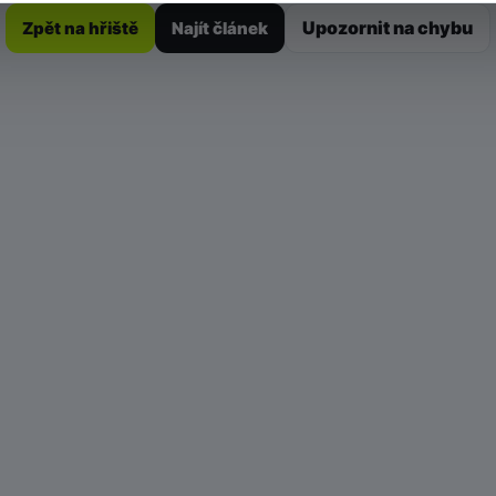
Upozornit na chybu
Zpět na hřiště
Najít článek