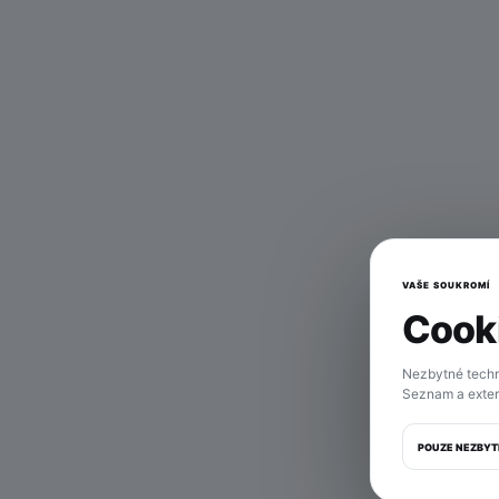
VAŠE SOUKROMÍ
Cooki
Tahl
Nezbytné techn
Seznam a exter
POUZE NEZBYT
M