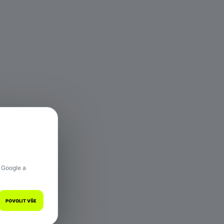
 hře.
 Google a
POVOLIT VŠE
a.