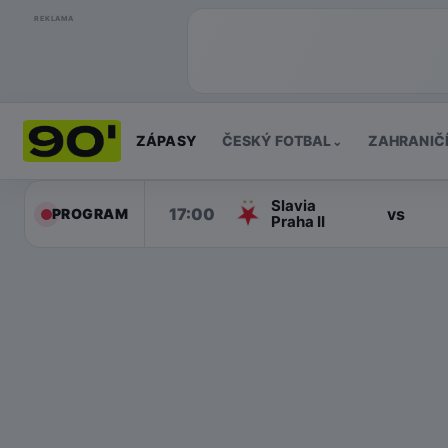
REKLAMA
ZÁPASY
ČESKÝ FOTBAL
ZAHRANIČ
⌄
Slavia
17:00
vs
PROGRAM
Praha II