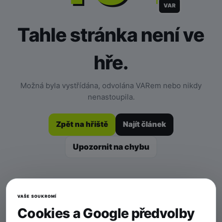
VAR
Tahle stránka není ve
hře.
Možná byla vystřídána, odvolána VARem nebo nikdy
nenastoupila.
Zpět na hřiště
Najít článek
Upozornit na chybu
VAŠE SOUKROMÍ
Cookies a Google předvolby