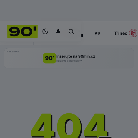
👤
Slavia
17:00
vs
PROGRAM
Třinec
Praha II
REKLAMA
Inzerujte na 90min.cz
90’
Reklama a partnerství
404