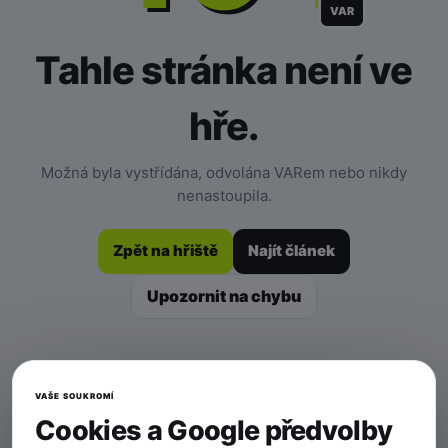
VAR
Tahle stránka není ve
hře.
Možná byla vystřídána, odvolána VARem nebo nikdy
nenastoupila.
Zpět na hřiště
Najít článek
Upozornit na chybu
VAŠE SOUKROMÍ
Cookies a Google předvolby