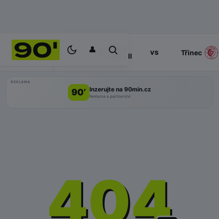
👤
Slavia
17:00
vs
PROGRAM
Třinec
Praha II
REKLAMA
Inzerujte na 90min.cz
90’
Reklama a partnerství
404