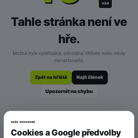
VAR
Tahle stránka není ve
hře.
Možná byla vystřídána, odvolána VARem nebo nikdy
nenastoupila.
Zpět na hřiště
Najít článek
Upozornit na chybu
VAŠE SOUKROMÍ
Cookies a Google předvolby