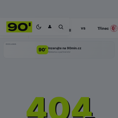
👤
Slavia
17:00
vs
PROGRAM
Třinec
Praha II
REKLAMA
Inzerujte na 90min.cz
90’
Reklama a partnerství
404