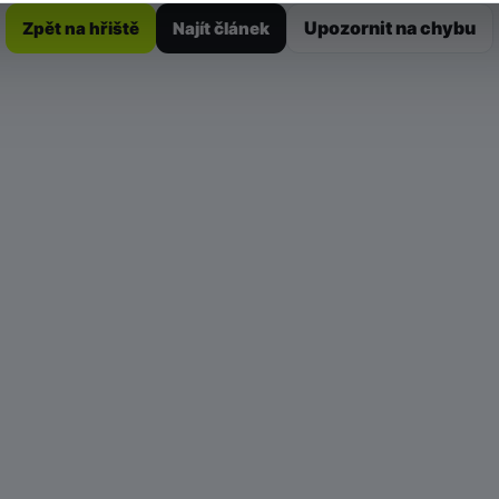
Upozornit na chybu
Zpět na hřiště
Najít článek