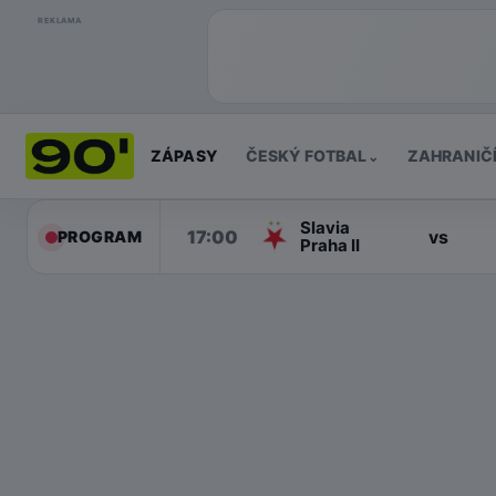
REKLAMA
ZÁPASY
ČESKÝ FOTBAL
ZAHRANIČ
⌄
Slavia
17:00
vs
PROGRAM
Praha II