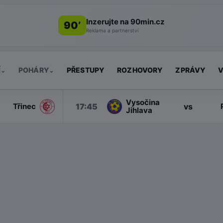
Inzerujte na 90min.cz
90’
Reklama a partnerství
Í
POHÁRY
PŘESTUPY
ROZHOVORY
ZPRÁVY
V
⌄
⌄
Vysočina
17:45
vs
Třinec
Jihlava