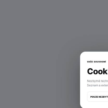
VAŠE SOUKROMÍ
Cooki
Tahl
Nezbytné techn
Seznam a exter
POUZE NEZBYT
M