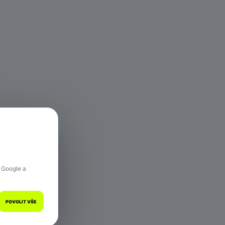
 hře.
 Google a
POVOLIT VŠE
a.