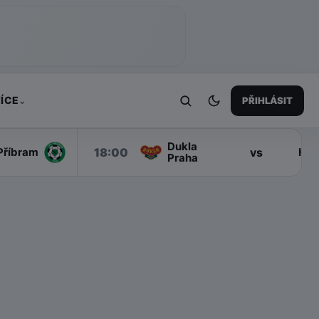
ÍCE
PŘIHLÁSIT
⌄
Dukla
18:00
vs
Příbram
Han
Praha