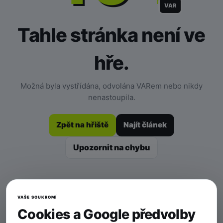
VAR
Tahle stránka není ve
hře.
Možná byla vystřídána, odvolána VARem nebo nikdy
nenastoupila.
Zpět na hřiště
Najít článek
Upozornit na chybu
VAŠE SOUKROMÍ
Cookies a Google předvolby