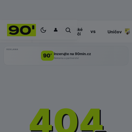
👤
Valašské
17:30
vs
PROGRAM
Uničov
Meziříčí
REKLAMA
Inzerujte na 90min.cz
90’
Reklama a partnerství
404