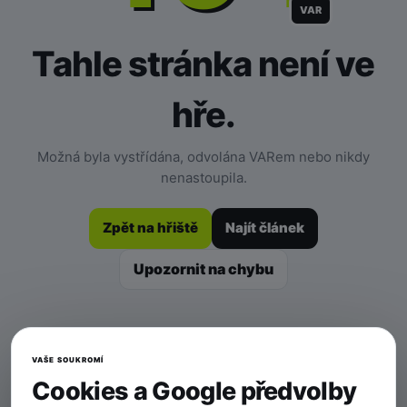
VAR
Tahle stránka není ve
hře.
Možná byla vystřídána, odvolána VARem nebo nikdy
nenastoupila.
Zpět na hřiště
Najít článek
Upozornit na chybu
VAŠE SOUKROMÍ
Cookies a Google předvolby