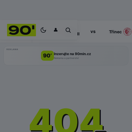
👤
Slavia
17:00
vs
PROGRAM
Třinec
Praha II
REKLAMA
Inzerujte na 90min.cz
90’
Reklama a partnerství
404