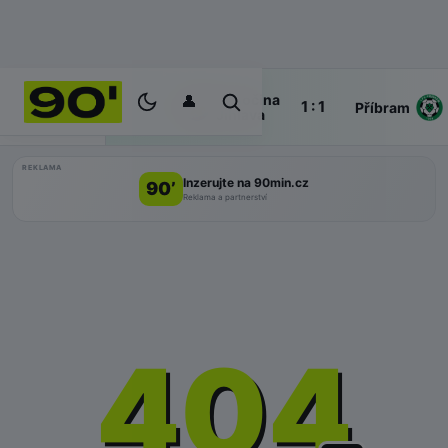
👤
Vysočina
74'
1 : 1
ŽIVĚ
Příbram
Jihlava
REKLAMA
Inzerujte na 90min.cz
90’
Reklama a partnerství
404