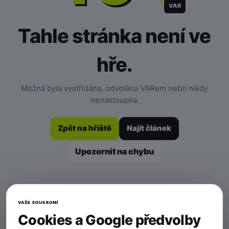
VAR
Tahle stránka není ve
hře.
Možná byla vystřídána, odvolána VARem nebo nikdy
nenastoupila.
Zpět na hřiště
Najít článek
Upozornit na chybu
VAŠE SOUKROMÍ
Cookies a Google předvolby