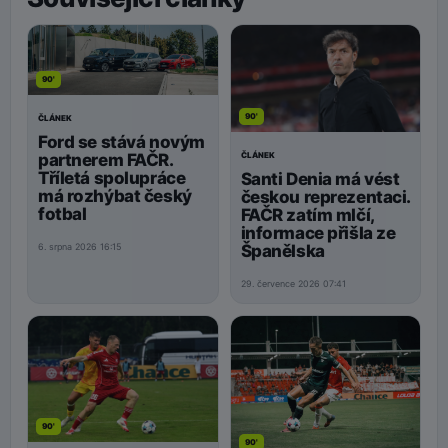
90'
90'
ČLÁNEK
Ford se stává novým
ČLÁNEK
partnerem FAČR.
Tříletá spolupráce
Santi Denia má vést
má rozhýbat český
českou reprezentaci.
fotbal
FAČR zatím mlčí,
informace přišla ze
Španělska
6. srpna 2026 16:15
29. července 2026 07:41
90'
90'