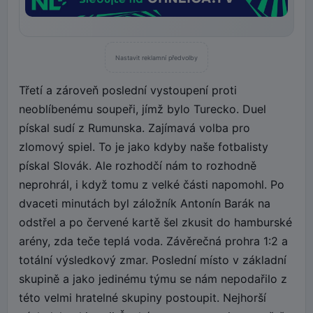
Nastavit reklamní předvolby
Třetí a zároveň poslední vystoupení proti
neoblíbenému soupeři, jímž bylo Turecko. Duel
pískal sudí z Rumunska. Zajímavá volba pro
zlomový spiel. To je jako kdyby naše fotbalisty
pískal Slovák. Ale rozhodčí nám to rozhodně
neprohrál, i když tomu z velké části napomohl. Po
dvaceti minutách byl záložník Antonín Barák na
odstřel a po červené kartě šel zkusit do hamburské
arény, zda teče teplá voda. Závěrečná prohra 1:2 a
totální výsledkový zmar. Poslední místo v základní
skupině a jako jedinému týmu se nám nepodařilo z
této velmi hratelné skupiny postoupit. Nejhorší