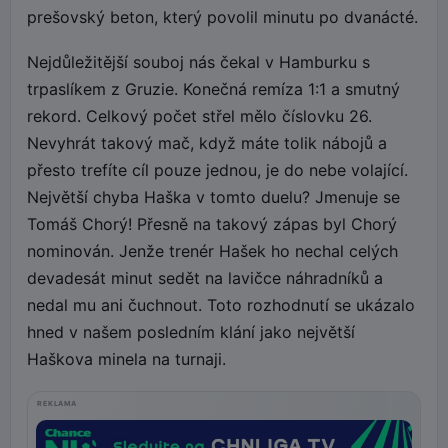
prešovský beton, který povolil minutu po dvanácté.
Nejdůležitější souboj nás čekal v Hamburku s
trpaslíkem z Gruzie. Konečná remíza 1:1 a smutný
rekord. Celkový počet střel mělo číslovku 26.
Nevyhrát takový mač, když máte tolik nábojů a
přesto trefíte cíl pouze jednou, je do nebe volající.
Největší chyba Haška v tomto duelu? Jmenuje se
Tomáš Chorý! Přesně na takový zápas byl Chorý
nominován. Jenže trenér Hašek ho nechal celých
devadesát minut sedět na lavičce náhradníků a
nedal mu ani čuchnout. Toto rozhodnutí se ukázalo
hned v našem posledním klání jako největší
Haškova minela na turnaji.
REKLAMA