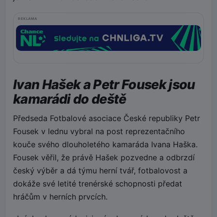
REKLAMA
Ivan Hašek a Petr Fousek jsou
kamarádi do deště
Předseda Fotbalové asociace České republiky Petr
Fousek v lednu vybral na post reprezentačního
kouče svého dlouholetého kamaráda Ivana Haška.
Fousek věřil, že právě Hašek pozvedne a odbrzdí
český výběr a dá týmu herní tvář, fotbalovost a
dokáže své letité trenérské schopnosti předat
hráčům v herních prvcích.