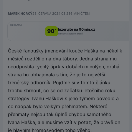
MAREK HORKÝ
28. ČERVNA 2024 08:23
6
MIN ČTENÍ
REKLAMA
Inzerujte na 90min.cz
90’
Reklama a partnerství
České fanoušky jmenování kouče Haška na několik
měsíců rozdělilo na dva tábory. Jedna strana mu
neodpustila rychlý úprk v dobách minulých, druhá
strana ho obhajovala s tím, že je to největší
trenérský odborník. Pojďme si v tomto článku
trochu shrnout, co se od začátku letošního roku
stratégovi Ivanu Haškovi s jeho týmem povedlo a
co naopak bylo velkým přehmatem. Některé
přehmaty nejsou tak úplně chybou samotného
Ivana Haška, ale musíme vzít v potaz, že právě on
je hlavním hromosvodem toho všeho.