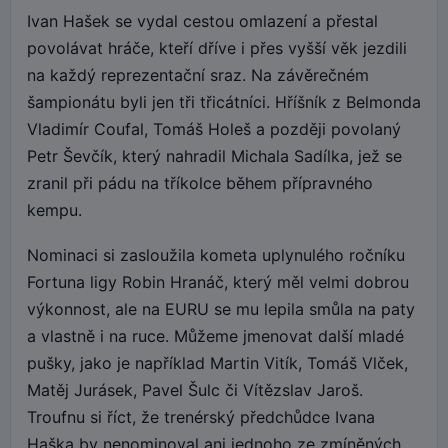
Ivan Hašek se vydal cestou omlazení a přestal
povolávat hráče, kteří dříve i přes vyšší věk jezdili
na každý reprezentační sraz. Na závěrečném
šampionátu byli jen tři třicátníci. Hříšník z Belmonda
Vladimír Coufal, Tomáš Holeš a později povolaný
Petr Ševčík, který nahradil Michala Sadílka, jež se
zranil při pádu na tříkolce během přípravného
kempu.
Nominaci si zasloužila kometa uplynulého ročníku
Fortuna ligy Robin Hranáč, který měl velmi dobrou
výkonnost, ale na EURU se mu lepila smůla na paty
a vlastně i na ruce. Můžeme jmenovat další mladé
pušky, jako je například Martin Vitík, Tomáš Vlček,
Matěj Jurásek, Pavel Šulc či Vítězslav Jaroš.
Troufnu si říct, že trenérský předchůdce Ivana
Haška by nenominoval ani jednoho ze zmíněných.