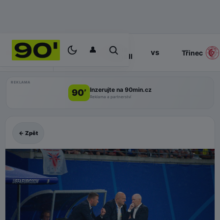
👤
Slavia
17:00
vs
PROGRAM
Třinec
Praha II
REKLAMA
Inzerujte na 90min.cz
90’
Reklama a partnerství
← Zpět