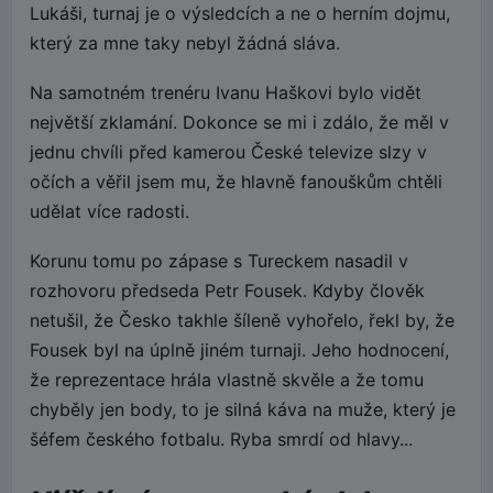
Lukáši, turnaj je o výsledcích a ne o herním dojmu,
který za mne taky nebyl žádná sláva.
Na samotném trenéru Ivanu Haškovi bylo vidět
největší zklamání. Dokonce se mi i zdálo, že měl v
jednu chvíli před kamerou České televize slzy v
očích a věřil jsem mu, že hlavně fanouškům chtěli
udělat více radosti.
Korunu tomu po zápase s Tureckem nasadil v
rozhovoru předseda Petr Fousek. Kdyby člověk
netušil, že Česko takhle šíleně vyhořelo, řekl by, že
Fousek byl na úplně jiném turnaji. Jeho hodnocení,
že reprezentace hrála vlastně skvěle a že tomu
chyběly jen body, to je silná káva na muže, který je
šéfem českého fotbalu. Ryba smrdí od hlavy...