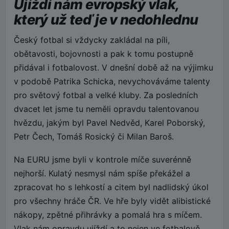
Ujíždí nám evropský vlak,
který už teď je v nedohlednu
Český fotbal si vždycky zakládal na píli,
obětavosti, bojovnosti a pak k tomu postupně
přidával i fotbalovost. V dnešní době až na výjimku
v podobě Patrika Schicka, nevychováváme talenty
pro světový fotbal a velké kluby. Za posledních
dvacet let jsme tu neměli opravdu talentovanou
hvězdu, jakým byl Pavel Nedvěd, Karel Poborský,
Petr Čech, Tomáš Rosický či Milan Baroš.
Na EURU jsme byli v kontrole míče suverénně
nejhorší. Kulatý nesmysl nám spíše překážel a
zpracovat ho s lehkostí a citem byl nadlidský úkol
pro všechny hráče ČR. Ve hře byly vidět alibistické
nákopy, zpětné přihrávky a pomalá hra s míčem.
Vlak nám opravdu ujíždí a to nejen ve fotbalově