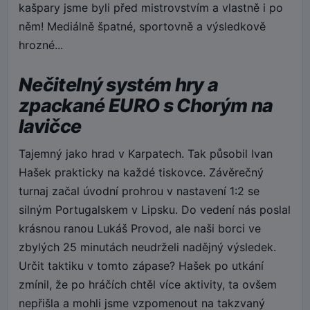
kašpary jsme byli před mistrovstvím a vlastně i po
něm! Mediálně špatné, sportovně a výsledkově
hrozné...
Nečitelný systém hry a
zpackané EURO s Chorým na
lavičce
Tajemný jako hrad v Karpatech. Tak působil Ivan
Hašek prakticky na každé tiskovce. Závěrečný
turnaj začal úvodní prohrou v nastavení 1:2 se
silným Portugalskem v Lipsku. Do vedení nás poslal
krásnou ranou Lukáš Provod, ale naši borci ve
zbylých 25 minutách neudrželi nadějný výsledek.
Určit taktiku v tomto zápase? Hašek po utkání
zmínil, že po hráčích chtěl více aktivity, ta ovšem
nepřišla a mohli jsme vzpomenout na takzvaný