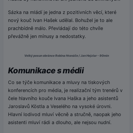
Sázka na mládí je jedna z pozitivních věcí, které
nový kouč Ivan Hašek udělal. Bohužel je to ale
prachbídně málo. Převládají do této chvíle
převážně jen mínusy a nedostatky.
Velký posun obránce Robina Hranáče / Jan Hejzlar - 90min
Komunikace s médii
Co se týče komunikace a mluvy na tiskových
konferencích pro média, je realizační tým trenérů v
čele hlavního kouče Ivana Haška a jeho asistentů
Jaroslavů Köstla a Veselého na vysoké úrovni.
Hlavní lodivod mluví věcně a stručně, naopak jeho
asistenti mluví rádi a dlouho, ale nejsou nudní.