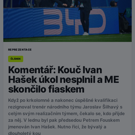
REPREZENTACE
ČLÁNEK
Komentář: Kouč Ivan
Hašek úkol nesplnil a ME
skončilo fiaskem
Když po krkolomné a nakonec úspěšné kvalifikaci
rezignoval trenér národního týmu Jaroslav Šilhavý s
celým svým realizačním týmem, čekalo se, kdo přijde
za něj. V lednu byl pak předsedou Petrem Fouskem
jmenován Ivan Hašek. Nutno říci, že bývalý a
dlouholetý kou