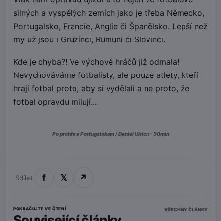
silných a vyspělých zemích jako je třeba Německo,
Portugalsko, Francie, Anglie či Španělsko. Lepší než
my už jsou i Gruzínci, Rumuni či Slovinci.
Kde je chyba?! Ve výchově hráčů již odmala!
Nevychováváme fotbalisty, ale pouze atlety, kteří
hrají fotbal proto, aby si vydělali a ne proto, že
fotbal opravdu milují...
Po prohře s Portugalskem / Daniel Ulrich - 90min
f
𝕏
↗
Sdílet
POKRAČUJTE VE ČTENÍ
VŠECHNY ČLÁNKY
Související články