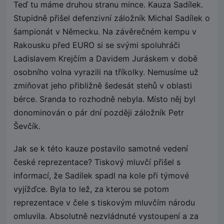
Teď tu máme druhou stranu mince. Kauza Sadílek.
Stupidně přišel defenzivní záložník Michal Sadílek o
šampionát v Německu. Na závěrečném kempu v
Rakousku před EURO si se svými spoluhráči
Ladislavem Krejčím a Davidem Juráskem v době
osobního volna vyrazili na tříkolky. Nemusíme už
zmiňovat jeho přibližně šedesát stehů v oblasti
bérce. Sranda to rozhodně nebyla. Místo něj byl
donominován o pár dní později záložník Petr
Ševčík.
Jak se k této kauze postavilo samotné vedení
české reprezentace? Tiskový mluvčí přišel s
informací, že Sadílek spadl na kole při týmové
vyjížďce. Byla to lež, za kterou se potom
reprezentace v čele s tiskovým mluvčím národu
omluvila. Absolutně nezvládnuté vystoupení a za