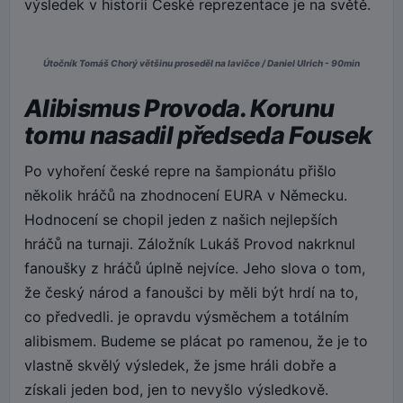
výsledek v historii České reprezentace je na světě.
Útočník Tomáš Chorý většinu proseděl na lavičce / Daniel Ulrich - 90min
Alibismus Provoda. Korunu
tomu nasadil předseda Fousek
Po vyhoření české repre na šampionátu přišlo
několik hráčů na zhodnocení EURA v Německu.
Hodnocení se chopil jeden z našich nejlepších
hráčů na turnaji. Záložník Lukáš Provod nakrknul
fanoušky z hráčů úplně nejvíce. Jeho slova o tom,
že český národ a fanoušci by měli být hrdí na to,
co předvedli. je opravdu výsměchem a totálním
alibismem. Budeme se plácat po ramenou, že je to
vlastně skvělý výsledek, že jsme hráli dobře a
získali jeden bod, jen to nevyšlo výsledkově.