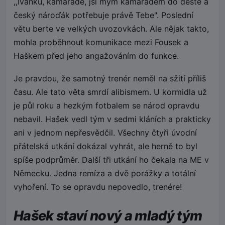
,,Ivánku, kamaráde, jsi mým kamarádem do deště a
český nároďák potřebuje právě Tebe". Poslední
větu berte ve velkých uvozovkách. Ale nějak takto,
mohla proběhnout komunikace mezi Fousek a
Haškem před jeho angažováním do funkce.
Je pravdou, že samotný trenér neměl na sžití příliš
času. Ale tato věta smrdí alibismem. U kormidla už
je půl roku a hezkým fotbalem se národ opravdu
nebavil. Hašek vedl tým v sedmi kláních a prakticky
ani v jednom nepřesvědčil. Všechny čtyři úvodní
přátelská utkání dokázal vyhrát, ale herně to byl
spíše podprůměr. Další tři utkání ho čekala na ME v
Německu. Jedna remíza a dvě porážky a totální
vyhoření. To se opravdu nepovedlo, trenére!
Hašek staví nový a mladý tým