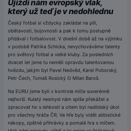
Ujíždí nám evropský vlak,
který už teď je v nedohlednu
Český fotbal si vždycky zakládal na píli,
obětavosti, bojovnosti a pak k tomu postupně
přidával i fotbalovost. V dnešní době až na výjimku
v podobě Patrika Schicka, nevychováváme talenty
pro světový fotbal a velké kluby. Za posledních
dvacet let jsme tu neměli opravdu talentovanou
hvězdu, jakým byl Pavel Nedvěd, Karel Poborský,
Petr Čech, Tomáš Rosický či Milan Baroš.
Na EURU jsme byli v kontrole míče suverénně
nejhorší. Kulatý nesmysl nám spíše překážel a
zpracovat ho s lehkostí a citem byl nadlidský úkol
pro všechny hráče ČR. Ve hře byly vidět alibistické
nákopy, zpětné přihrávky a pomalá hra s míčem.
Vlak nám opravdu ujíždí a to nejen ve fotbalově