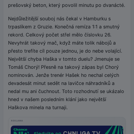
prešovský beton, který povolil minutu po dvanácté.
Nejdůležitější souboj nás čekal v Hamburku s
trpaslíkem z Gruzie. Konečná remíza 1:1 a smutný
rekord. Celkový počet střel mělo číslovku 26.
Nevyhrát takový mač, když máte tolik nábojů a
přesto trefíte cíl pouze jednou, je do nebe volající.
Největší chyba Haška v tomto duelu? Jmenuje se
Tomáš Chorý! Přesně na takový zápas byl Chorý
nominován. Jenže trenér Hašek ho nechal celých
devadesát minut sedět na lavičce náhradníků a
nedal mu ani čuchnout. Toto rozhodnutí se ukázalo
hned v našem posledním klání jako největší
Haškova minela na turnaji.
REKLAMA