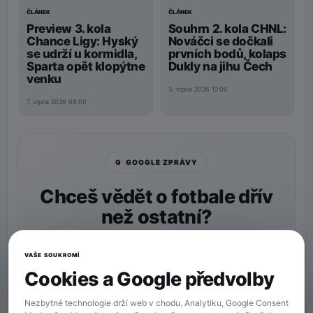
ČLÁNEK
ČLÁNEK
Preview 3. kola
Souhrn 2. kola CHNL:
Chance Ligy: Hyský
Nováčci se dočkali
se udrží u kormidla,
prvních bodů, kolaps
Sparta opět klopýtne
Dukly na jihu Čech
venku
3. srpna 2026 12:00
7. srpna 2026 08:00
G GOOGLE ZPRÁVY
Chceš vědět o fotbale dřív
než ostatní?
Nastav si
90min.cz
jako preferovaný zdroj a naše
zprávy uvidíš v Googlu častěji.
VAŠE SOUKROMÍ
Cookies a Google předvolby
★ Preferovaný zdroj
Více zpráv na Googlu
Nezbytné technologie drží web v chodu. Analytiku, Google Consent