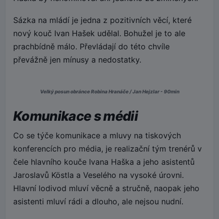
Sázka na mládí je jedna z pozitivních věcí, které
nový kouč Ivan Hašek udělal. Bohužel je to ale
prachbídně málo. Převládají do této chvíle
převážně jen mínusy a nedostatky.
Velký posun obránce Robina Hranáče / Jan Hejzlar - 90min
Komunikace s médii
Co se týče komunikace a mluvy na tiskových
konferencích pro média, je realizační tým trenérů v
čele hlavního kouče Ivana Haška a jeho asistentů
Jaroslavů Köstla a Veselého na vysoké úrovni.
Hlavní lodivod mluví věcně a stručně, naopak jeho
asistenti mluví rádi a dlouho, ale nejsou nudní.