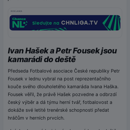
REKLAMA
Ivan Hašek a Petr Fousek jsou
kamarádi do deště
Předseda Fotbalové asociace České republiky Petr
Fousek v lednu vybral na post reprezentačního
kouče svého dlouholetého kamaráda Ivana Haška.
Fousek věřil, že právě Hašek pozvedne a odbrzdí
český výběr a dá týmu herní tvář, fotbalovost a
dokáže své letité trenérské schopnosti předat
hráčům v herních prvcích.