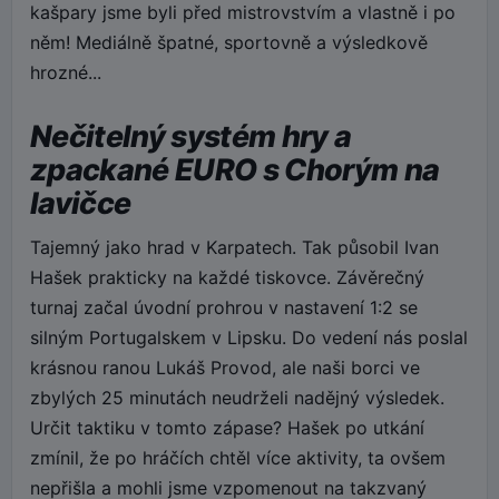
kašpary jsme byli před mistrovstvím a vlastně i po
něm! Mediálně špatné, sportovně a výsledkově
hrozné...
Nečitelný systém hry a
zpackané EURO s Chorým na
lavičce
Tajemný jako hrad v Karpatech. Tak působil Ivan
Hašek prakticky na každé tiskovce. Závěrečný
turnaj začal úvodní prohrou v nastavení 1:2 se
silným Portugalskem v Lipsku. Do vedení nás poslal
krásnou ranou Lukáš Provod, ale naši borci ve
zbylých 25 minutách neudrželi nadějný výsledek.
Určit taktiku v tomto zápase? Hašek po utkání
zmínil, že po hráčích chtěl více aktivity, ta ovšem
nepřišla a mohli jsme vzpomenout na takzvaný