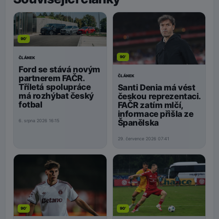
90'
90'
ČLÁNEK
Ford se stává novým
ČLÁNEK
partnerem FAČR.
Tříletá spolupráce
Santi Denia má vést
má rozhýbat český
českou reprezentaci.
fotbal
FAČR zatím mlčí,
informace přišla ze
Španělska
6. srpna 2026 16:15
29. července 2026 07:41
90'
90'