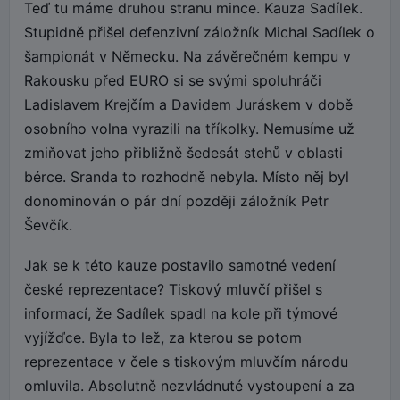
Teď tu máme druhou stranu mince. Kauza Sadílek.
Stupidně přišel defenzivní záložník Michal Sadílek o
šampionát v Německu. Na závěrečném kempu v
Rakousku před EURO si se svými spoluhráči
Ladislavem Krejčím a Davidem Juráskem v době
osobního volna vyrazili na tříkolky. Nemusíme už
zmiňovat jeho přibližně šedesát stehů v oblasti
bérce. Sranda to rozhodně nebyla. Místo něj byl
donominován o pár dní později záložník Petr
Ševčík.
Jak se k této kauze postavilo samotné vedení
české reprezentace? Tiskový mluvčí přišel s
informací, že Sadílek spadl na kole při týmové
vyjížďce. Byla to lež, za kterou se potom
reprezentace v čele s tiskovým mluvčím národu
omluvila. Absolutně nezvládnuté vystoupení a za