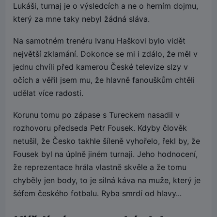
Lukáši, turnaj je o výsledcích a ne o herním dojmu,
který za mne taky nebyl žádná sláva.
Na samotném trenéru Ivanu Haškovi bylo vidět
největší zklamání. Dokonce se mi i zdálo, že měl v
jednu chvíli před kamerou České televize slzy v
očích a věřil jsem mu, že hlavně fanouškům chtěli
udělat více radosti.
Korunu tomu po zápase s Tureckem nasadil v
rozhovoru předseda Petr Fousek. Kdyby člověk
netušil, že Česko takhle šíleně vyhořelo, řekl by, že
Fousek byl na úplně jiném turnaji. Jeho hodnocení,
že reprezentace hrála vlastně skvěle a že tomu
chyběly jen body, to je silná káva na muže, který je
šéfem českého fotbalu. Ryba smrdí od hlavy...