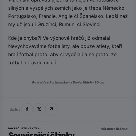
silných a vyspělých zemích jako je třeba Německo,
Portugalsko, Francie, Anglie či Španělsko. Lepší než
my už jsou i Gruzínci, Rumuni či Slovinci.
Kde je chyba?! Ve výchově hráčů již odmala!
Nevychováváme fotbalisty, ale pouze atlety, kteří
hrají fotbal proto, aby si vydělali a ne proto, že
fotbal opravdu milují...
Po prohře s Portugalskem / Daniel Ulrich - 90min
f
𝕏
↗
Sdílet
POKRAČUJTE VE ČTENÍ
VŠECHNY ČLÁNKY
Související články