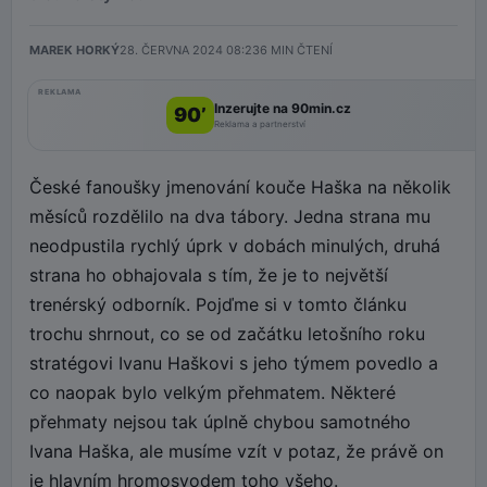
MAREK HORKÝ
28. ČERVNA 2024 08:23
6
MIN ČTENÍ
REKLAMA
Inzerujte na 90min.cz
90’
Reklama a partnerství
České fanoušky jmenování kouče Haška na několik
měsíců rozdělilo na dva tábory. Jedna strana mu
neodpustila rychlý úprk v dobách minulých, druhá
strana ho obhajovala s tím, že je to největší
trenérský odborník. Pojďme si v tomto článku
trochu shrnout, co se od začátku letošního roku
stratégovi Ivanu Haškovi s jeho týmem povedlo a
co naopak bylo velkým přehmatem. Některé
přehmaty nejsou tak úplně chybou samotného
Ivana Haška, ale musíme vzít v potaz, že právě on
je hlavním hromosvodem toho všeho.