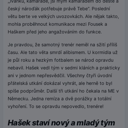
,,Ivánku, kamaráde, jsi mým kamarádem do deště a
český nároďák potřebuje právě Tebe". Poslední
větu berte ve velkých uvozovkách. Ale nějak takto,
mohla proběhnout komunikace mezi Fousek a
Haškem před jeho angažováním do funkce.
Je pravdou, že samotný trenér neměl na sžití příliš
času. Ale tato věta smrdí alibismem. U kormidla už
je půl roku a hezkým fotbalem se národ opravdu
nebavil. Hašek vedl tým v sedmi kláních a prakticky
ani v jednom nepřesvědčil. Všechny čtyři úvodní
přátelská utkání dokázal vyhrát, ale herně to byl
spíše podprůměr. Další tři utkání ho čekala na ME v
Německu. Jedna remíza a dvě porážky a totální
vyhoření. To se opravdu nepovedlo, trenére!
Hašek staví nový a mladý tým