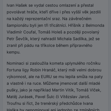
Ivan Hašek se vydal cestou omlazení a přestal
povolávat hráče, kteří dříve i přes vyšší věk jezdili
na každý reprezentační sraz. Na závěrečném
šampionátu byli jen tři třicátníci. Hříšník z Belmonda
Vladimír Coufal, Tomáš Holeš a později povolaný
Petr Ševčík, který nahradil Michala Sadílka, jež se
zranil při pádu na tříkolce během přípravného
kempu.
Nominaci si zasloužila kometa uplynulého ročníku
Fortuna ligy Robin Hranáč, který měl velmi dobrou
výkonnost, ale na EURU se mu lepila smůla na paty
a vlastně i na ruce. Můžeme jmenovat další mladé
pušky, jako je například Martin Vitík, Tomáš Vlček,
Matěj Jurásek, Pavel Šulc či Vítězslav Jaroš.
Troufnu si říct, že trenérský předchůdce Ivana
Haška by nenominoval ani jednoho ze zmíněných.