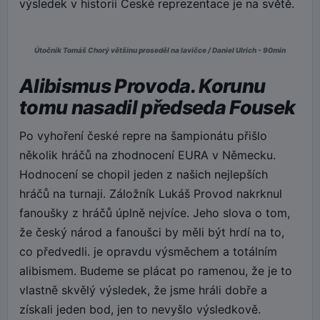
výsledek v historii České reprezentace je na světě.
Útočník Tomáš Chorý většinu proseděl na lavičce / Daniel Ulrich - 90min
Alibismus Provoda. Korunu
tomu nasadil předseda Fousek
Po vyhoření české repre na šampionátu přišlo
několik hráčů na zhodnocení EURA v Německu.
Hodnocení se chopil jeden z našich nejlepších
hráčů na turnaji. Záložník Lukáš Provod nakrknul
fanoušky z hráčů úplně nejvíce. Jeho slova o tom,
že český národ a fanoušci by měli být hrdí na to,
co předvedli. je opravdu výsměchem a totálním
alibismem. Budeme se plácat po ramenou, že je to
vlastně skvělý výsledek, že jsme hráli dobře a
získali jeden bod, jen to nevyšlo výsledkově.