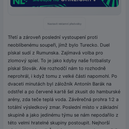
Nastavit reklamní předvolby
Třetí a zároveň poslední vystoupení proti
neoblíbenému soupeři, jímž bylo Turecko. Duel
pískal sudí z Rumunska. Zajímavá volba pro
zlomový spiel. To je jako kdyby naše fotbalisty
pískal Slovák. Ale rozhodčí nám to rozhodně
neprohrál, i když tomu z velké části napomohl. Po
dvaceti minutách byl záložník Antonín Barák na
odstřel a po červené kartě šel zkusit do hamburské
arény, zda teče teplá voda. Závěrečná prohra 1:2 a
totální výsledkový zmar. Poslední místo v základní
skupině a jako jedinému týmu se nám nepodařilo z
této velmi hratelné skupiny postoupit. Nejhorší