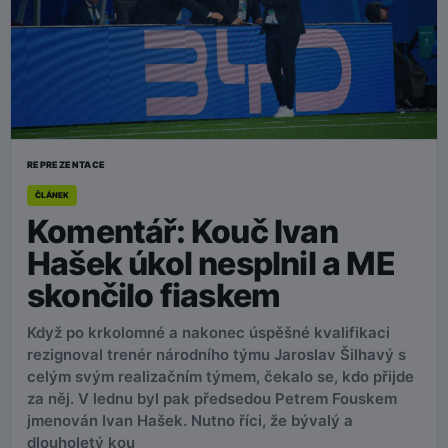
REPREZENTACE
ČLÁNEK
Komentář: Kouč Ivan
Hašek úkol nesplnil a ME
skončilo fiaskem
Když po krkolomné a nakonec úspěšné kvalifikaci
rezignoval trenér národního týmu Jaroslav Šilhavý s
celým svým realizačním týmem, čekalo se, kdo přijde
za něj. V lednu byl pak předsedou Petrem Fouskem
jmenován Ivan Hašek. Nutno říci, že bývalý a
dlouholetý kou