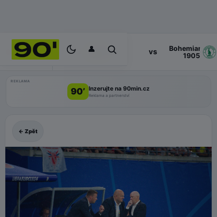
👤
Bohemians
17:00
vs
PROGRAM
Zlin
1905
REKLAMA
Inzerujte na 90min.cz
90’
Reklama a partnerství
← Zpět