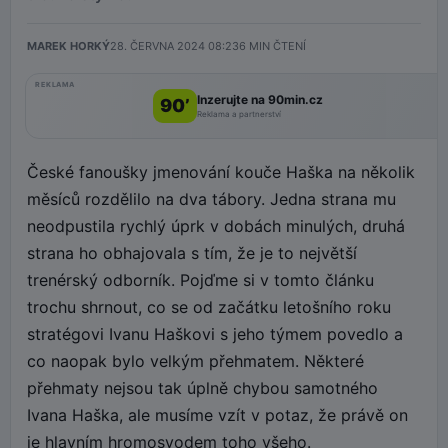
MAREK HORKÝ
28. ČERVNA 2024 08:23
6
MIN ČTENÍ
REKLAMA
Inzerujte na 90min.cz
90’
Reklama a partnerství
České fanoušky jmenování kouče Haška na několik
měsíců rozdělilo na dva tábory. Jedna strana mu
neodpustila rychlý úprk v dobách minulých, druhá
strana ho obhajovala s tím, že je to největší
trenérský odborník. Pojďme si v tomto článku
trochu shrnout, co se od začátku letošního roku
stratégovi Ivanu Haškovi s jeho týmem povedlo a
co naopak bylo velkým přehmatem. Některé
přehmaty nejsou tak úplně chybou samotného
Ivana Haška, ale musíme vzít v potaz, že právě on
je hlavním hromosvodem toho všeho.