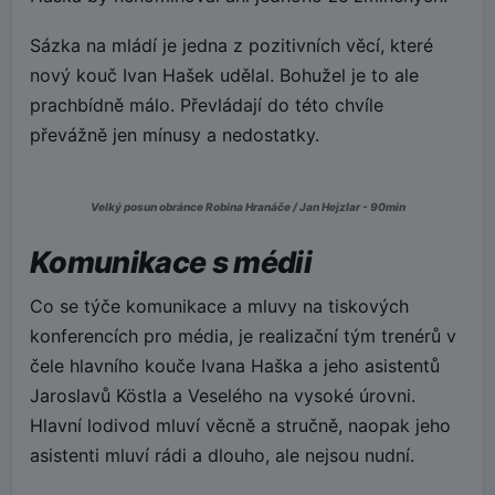
Sázka na mládí je jedna z pozitivních věcí, které
nový kouč Ivan Hašek udělal. Bohužel je to ale
prachbídně málo. Převládají do této chvíle
převážně jen mínusy a nedostatky.
Velký posun obránce Robina Hranáče / Jan Hejzlar - 90min
Komunikace s médii
Co se týče komunikace a mluvy na tiskových
konferencích pro média, je realizační tým trenérů v
čele hlavního kouče Ivana Haška a jeho asistentů
Jaroslavů Köstla a Veselého na vysoké úrovni.
Hlavní lodivod mluví věcně a stručně, naopak jeho
asistenti mluví rádi a dlouho, ale nejsou nudní.