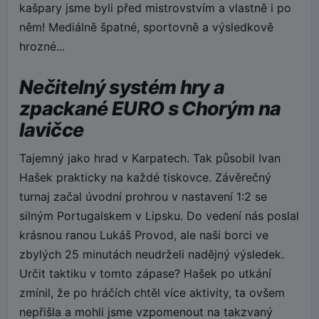
kašpary jsme byli před mistrovstvím a vlastně i po
něm! Mediálně špatné, sportovně a výsledkově
hrozné...
Nečitelný systém hry a
zpackané EURO s Chorým na
lavičce
Tajemný jako hrad v Karpatech. Tak působil Ivan
Hašek prakticky na každé tiskovce. Závěrečný
turnaj začal úvodní prohrou v nastavení 1:2 se
silným Portugalskem v Lipsku. Do vedení nás poslal
krásnou ranou Lukáš Provod, ale naši borci ve
zbylých 25 minutách neudrželi nadějný výsledek.
Určit taktiku v tomto zápase? Hašek po utkání
zmínil, že po hráčích chtěl více aktivity, ta ovšem
nepřišla a mohli jsme vzpomenout na takzvaný