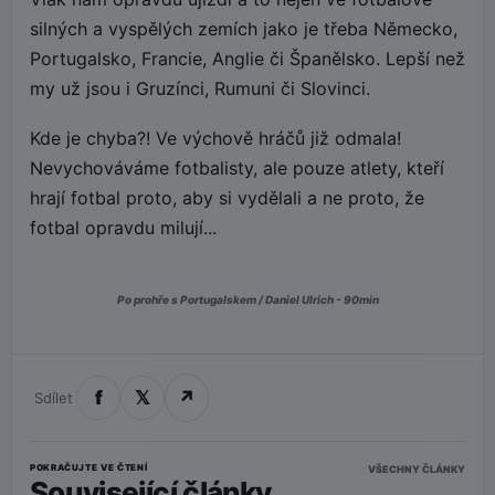
silných a vyspělých zemích jako je třeba Německo,
Portugalsko, Francie, Anglie či Španělsko. Lepší než
my už jsou i Gruzínci, Rumuni či Slovinci.
Kde je chyba?! Ve výchově hráčů již odmala!
Nevychováváme fotbalisty, ale pouze atlety, kteří
hrají fotbal proto, aby si vydělali a ne proto, že
fotbal opravdu milují...
Po prohře s Portugalskem / Daniel Ulrich - 90min
f
𝕏
↗
Sdílet
POKRAČUJTE VE ČTENÍ
VŠECHNY ČLÁNKY
Související články