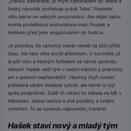
,,Ivánku, kamaráde, jsi mým kamarádem do deště a
český nároďák potřebuje právě Tebe". Poslední
větu berte ve velkých uvozovkách. Ale nějak takto,
mohla proběhnout komunikace mezi Fousek a
Haškem před jeho angažováním do funkce.
Je pravdou, že samotný trenér neměl na sžití příliš
času. Ale tato věta smrdí alibismem. U kormidla už
je půl roku a hezkým fotbalem se národ opravdu
nebavil. Hašek vedl tým v sedmi kláních a prakticky
ani v jednom nepřesvědčil. Všechny čtyři úvodní
přátelská utkání dokázal vyhrát, ale herně to byl
spíše podprůměr. Další tři utkání ho čekala na ME v
Německu. Jedna remíza a dvě porážky a totální
vyhoření. To se opravdu nepovedlo, trenére!
Hašek staví nový a mladý tým