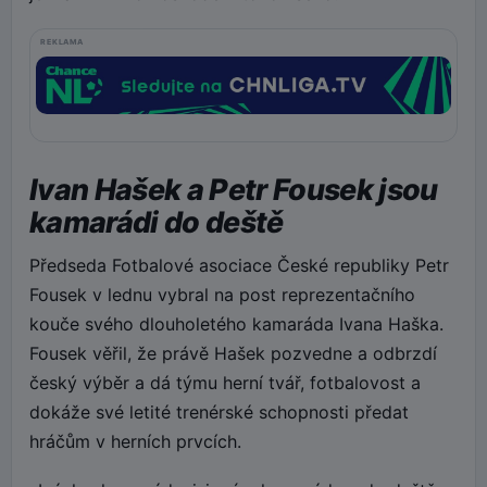
REKLAMA
Ivan Hašek a Petr Fousek jsou
kamarádi do deště
Předseda Fotbalové asociace České republiky Petr
Fousek v lednu vybral na post reprezentačního
kouče svého dlouholetého kamaráda Ivana Haška.
Fousek věřil, že právě Hašek pozvedne a odbrzdí
český výběr a dá týmu herní tvář, fotbalovost a
dokáže své letité trenérské schopnosti předat
hráčům v herních prvcích.