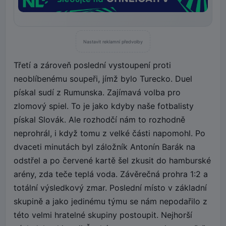
Nastavit reklamní předvolby
Třetí a zároveň poslední vystoupení proti
neoblíbenému soupeři, jímž bylo Turecko. Duel
pískal sudí z Rumunska. Zajímavá volba pro
zlomový spiel. To je jako kdyby naše fotbalisty
pískal Slovák. Ale rozhodčí nám to rozhodně
neprohrál, i když tomu z velké části napomohl. Po
dvaceti minutách byl záložník Antonín Barák na
odstřel a po červené kartě šel zkusit do hamburské
arény, zda teče teplá voda. Závěrečná prohra 1:2 a
totální výsledkový zmar. Poslední místo v základní
skupině a jako jedinému týmu se nám nepodařilo z
této velmi hratelné skupiny postoupit. Nejhorší