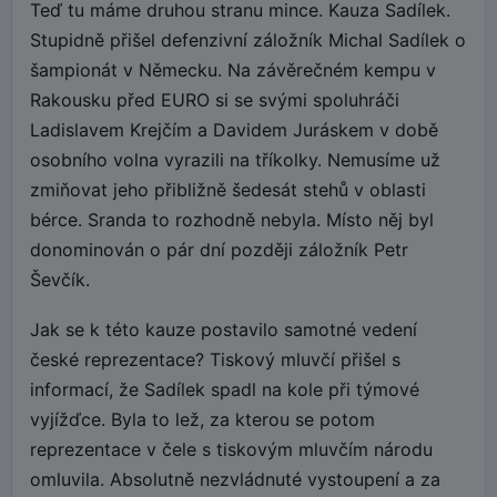
Teď tu máme druhou stranu mince. Kauza Sadílek.
Stupidně přišel defenzivní záložník Michal Sadílek o
šampionát v Německu. Na závěrečném kempu v
Rakousku před EURO si se svými spoluhráči
Ladislavem Krejčím a Davidem Juráskem v době
osobního volna vyrazili na tříkolky. Nemusíme už
zmiňovat jeho přibližně šedesát stehů v oblasti
bérce. Sranda to rozhodně nebyla. Místo něj byl
donominován o pár dní později záložník Petr
Ševčík.
Jak se k této kauze postavilo samotné vedení
české reprezentace? Tiskový mluvčí přišel s
informací, že Sadílek spadl na kole při týmové
vyjížďce. Byla to lež, za kterou se potom
reprezentace v čele s tiskovým mluvčím národu
omluvila. Absolutně nezvládnuté vystoupení a za