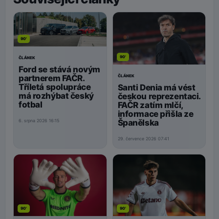
90'
90'
ČLÁNEK
Ford se stává novým
ČLÁNEK
partnerem FAČR.
Tříletá spolupráce
Santi Denia má vést
má rozhýbat český
českou reprezentaci.
fotbal
FAČR zatím mlčí,
informace přišla ze
Španělska
6. srpna 2026 16:15
29. července 2026 07:41
90'
90'