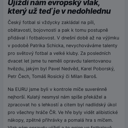
Ujíždí nám evropský vlak,
který už teď je v nedohlednu
Český fotbal si vždycky zakládal na píli,
obětavosti, bojovnosti a pak k tomu postupně
přidával i fotbalovost. V dnešní době až na výjimku
v podobě Patrika Schicka, nevychováváme talenty
pro světový fotbal a velké kluby. Za posledních
dvacet let jsme tu neměli opravdu talentovanou
hvězdu, jakým byl Pavel Nedvěd, Karel Poborský,
Petr Čech, Tomáš Rosický či Milan Baroš.
Na EURU jsme byli v kontrole míče suverénně
nejhorší. Kulatý nesmysl nám spíše překážel a
zpracovat ho s lehkostí a citem byl nadlidský úkol
pro všechny hráče ČR. Ve hře byly vidět alibistické
nákopy, zpětné přihrávky a pomalá hra s míčem.
Vlak nám opravdu ujíždí a to nejen ve fotbalově