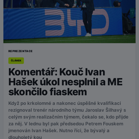
REPREZENTACE
ČLÁNEK
Komentář: Kouč Ivan
Hašek úkol nesplnil a ME
skončilo fiaskem
Když po krkolomné a nakonec úspěšné kvalifikaci
rezignoval trenér národního týmu Jaroslav Šilhavý s
celým svým realizačním týmem, čekalo se, kdo přijde
za něj. V lednu byl pak předsedou Petrem Fouskem
jmenován Ivan Hašek. Nutno říci, že bývalý a
dlouholetý kou