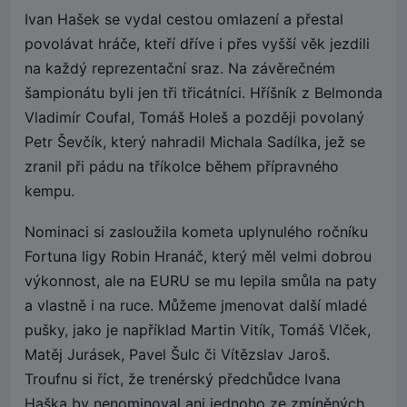
Ivan Hašek se vydal cestou omlazení a přestal
povolávat hráče, kteří dříve i přes vyšší věk jezdili
na každý reprezentační sraz. Na závěrečném
šampionátu byli jen tři třicátníci. Hříšník z Belmonda
Vladimír Coufal, Tomáš Holeš a později povolaný
Petr Ševčík, který nahradil Michala Sadílka, jež se
zranil při pádu na tříkolce během přípravného
kempu.
Nominaci si zasloužila kometa uplynulého ročníku
Fortuna ligy Robin Hranáč, který měl velmi dobrou
výkonnost, ale na EURU se mu lepila smůla na paty
a vlastně i na ruce. Můžeme jmenovat další mladé
pušky, jako je například Martin Vitík, Tomáš Vlček,
Matěj Jurásek, Pavel Šulc či Vítězslav Jaroš.
Troufnu si říct, že trenérský předchůdce Ivana
Haška by nenominoval ani jednoho ze zmíněných.