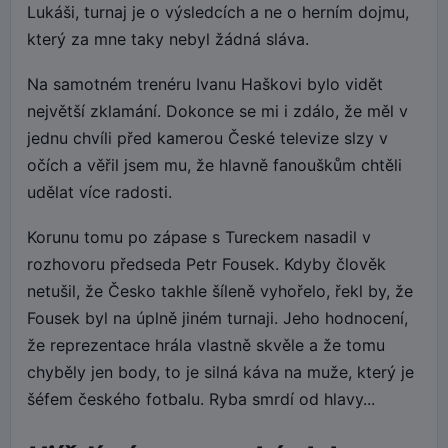
Lukáši, turnaj je o výsledcích a ne o herním dojmu,
který za mne taky nebyl žádná sláva.
Na samotném trenéru Ivanu Haškovi bylo vidět
největší zklamání. Dokonce se mi i zdálo, že měl v
jednu chvíli před kamerou České televize slzy v
očích a věřil jsem mu, že hlavně fanouškům chtěli
udělat více radosti.
Korunu tomu po zápase s Tureckem nasadil v
rozhovoru předseda Petr Fousek. Kdyby člověk
netušil, že Česko takhle šíleně vyhořelo, řekl by, že
Fousek byl na úplně jiném turnaji. Jeho hodnocení,
že reprezentace hrála vlastně skvěle a že tomu
chyběly jen body, to je silná káva na muže, který je
šéfem českého fotbalu. Ryba smrdí od hlavy...