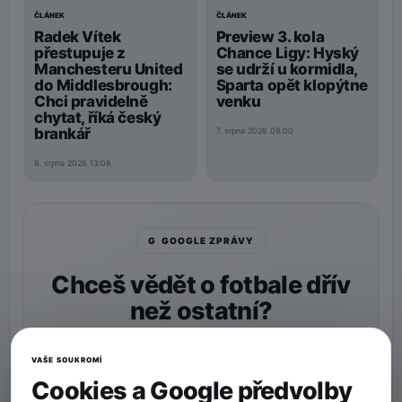
ČLÁNEK
ČLÁNEK
Preview 3. kola
Radek Vítek
Chance Ligy: Hyský
přestupuje z
se udrží u kormidla,
Manchesteru United
Sparta opět klopýtne
do Middlesbrough:
venku
Chci pravidelně
chytat, říká český
brankář
7. srpna 2026 08:00
8. srpna 2026 13:08
G GOOGLE ZPRÁVY
Chceš vědět o fotbale dřív
než ostatní?
Nastav si
90min.cz
jako preferovaný zdroj a naše
zprávy uvidíš v Googlu častěji.
VAŠE SOUKROMÍ
Cookies a Google předvolby