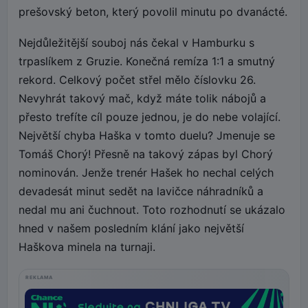
prešovský beton, který povolil minutu po dvanácté.
Nejdůležitější souboj nás čekal v Hamburku s
trpaslíkem z Gruzie. Konečná remíza 1:1 a smutný
rekord. Celkový počet střel mělo číslovku 26.
Nevyhrát takový mač, když máte tolik nábojů a
přesto trefíte cíl pouze jednou, je do nebe volající.
Největší chyba Haška v tomto duelu? Jmenuje se
Tomáš Chorý! Přesně na takový zápas byl Chorý
nominován. Jenže trenér Hašek ho nechal celých
devadesát minut sedět na lavičce náhradníků a
nedal mu ani čuchnout. Toto rozhodnutí se ukázalo
hned v našem posledním klání jako největší
Haškova minela na turnaji.
REKLAMA