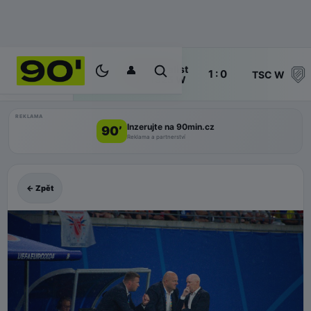
👤
Metalist
47'
1 : 0
ŽIVĚ
TSC W
1925 W
REKLAMA
Inzerujte na 90min.cz
90’
Reklama a partnerství
← Zpět