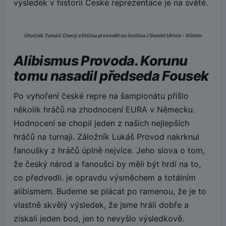
výsledek v historii České reprezentace je na světě.
Útočník Tomáš Chorý většinu proseděl na lavičce / Daniel Ulrich - 90min
Alibismus Provoda. Korunu
tomu nasadil předseda Fousek
Po vyhoření české repre na šampionátu přišlo
několik hráčů na zhodnocení EURA v Německu.
Hodnocení se chopil jeden z našich nejlepších
hráčů na turnaji. Záložník Lukáš Provod nakrknul
fanoušky z hráčů úplně nejvíce. Jeho slova o tom,
že český národ a fanoušci by měli být hrdí na to,
co předvedli. je opravdu výsměchem a totálním
alibismem. Budeme se plácat po ramenou, že je to
vlastně skvělý výsledek, že jsme hráli dobře a
získali jeden bod, jen to nevyšlo výsledkově.