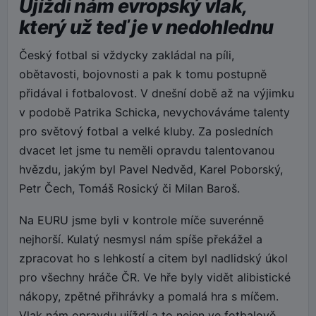
Ujíždí nám evropský vlak,
který už teď je v nedohlednu
Český fotbal si vždycky zakládal na píli,
obětavosti, bojovnosti a pak k tomu postupně
přidával i fotbalovost. V dnešní době až na výjimku
v podobě Patrika Schicka, nevychováváme talenty
pro světový fotbal a velké kluby. Za posledních
dvacet let jsme tu neměli opravdu talentovanou
hvězdu, jakým byl Pavel Nedvěd, Karel Poborský,
Petr Čech, Tomáš Rosický či Milan Baroš.
Na EURU jsme byli v kontrole míče suverénně
nejhorší. Kulatý nesmysl nám spíše překážel a
zpracovat ho s lehkostí a citem byl nadlidský úkol
pro všechny hráče ČR. Ve hře byly vidět alibistické
nákopy, zpětné přihrávky a pomalá hra s míčem.
Vlak nám opravdu ujíždí a to nejen ve fotbalově