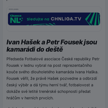
REKLAMA
Ivan Hašek a Petr Fousek jsou
kamarádi do deště
Předseda Fotbalové asociace České republiky Petr
Fousek v lednu vybral na post reprezentačního
kouče svého dlouholetého kamaráda Ivana Haška.
Fousek věřil, že právě Hašek pozvedne a odbrzdí
český výběr a dá týmu herní tvář, fotbalovost a
dokáže své letité trenérské schopnosti předat
hráčům v herních prvcích.