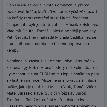
Ivan Hašek se vydal cestou omlazení a přestal
povolávat hráče, kteří dříve i přes vyšší věk jezdili
na každý reprezentační sraz. Na závěrečném
šampionátu byli jen tři třicátníci. Hříšník z Belmonda
Vladimír Coufal, Tomáš Holeš a později povolaný
Petr Ševčík, který nahradil Michala Sadílka, jež se
zranil při pádu na tříkolce během přípravného
kempu.
Nominaci si zasloužila kometa uplynulého ročníku
Fortuna ligy Robin Hranáč, který měl velmi dobrou
výkonnost, ale na EURU se mu lepila smůla na paty
a vlastně i na ruce. Můžeme jmenovat další mladé
pušky, jako je například Martin Vitík, Tomáš Vlček,
Matěj Jurásek, Pavel Šulc či Vítězslav Jaroš.
Troufnu si říct, že trenérský předchůdce Ivana
Haška by nenominoval ani jednoho ze zmíněných.