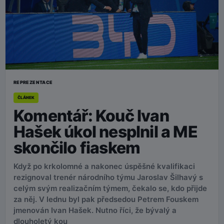
REPREZENTACE
ČLÁNEK
Komentář: Kouč Ivan
Hašek úkol nesplnil a ME
skončilo fiaskem
Když po krkolomné a nakonec úspěšné kvalifikaci
rezignoval trenér národního týmu Jaroslav Šilhavý s
celým svým realizačním týmem, čekalo se, kdo přijde
za něj. V lednu byl pak předsedou Petrem Fouskem
jmenován Ivan Hašek. Nutno říci, že bývalý a
dlouholetý kou