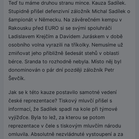
Teď tu máme druhou stranu mince. Kauza Sadílek.
Stupidně přišel defenzivní záložník Michal Sadílek o
šampionát v Německu. Na závěrečném kempu v
Rakousku před EURO si se svými spoluhráči
Ladislavem Krejčím a Davidem Juráskem v době
osobního volna vyrazili na tříkolky. Nemusíme už
zmiňovat jeho přibližně šedesát stehů v oblasti
bérce. Sranda to rozhodně nebyla. Místo něj byl
donominován o pár dní později záložník Petr
Ševčík.
Jak se k této kauze postavilo samotné vedení
české reprezentace? Tiskový mluvčí přišel s
informací, že Sadílek spadl na kole při týmové
vyjížďce. Byla to lež, za kterou se potom
reprezentace v čele s tiskovým mluvčím národu
omluvila. Absolutně nezvládnuté vystoupení a za