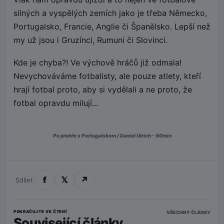
silných a vyspělých zemích jako je třeba Německo,
Portugalsko, Francie, Anglie či Španělsko. Lepší než
my už jsou i Gruzínci, Rumuni či Slovinci.
Kde je chyba?! Ve výchově hráčů již odmala!
Nevychováváme fotbalisty, ale pouze atlety, kteří
hrají fotbal proto, aby si vydělali a ne proto, že
fotbal opravdu milují...
Po prohře s Portugalskem / Daniel Ulrich - 90min
f
𝕏
↗
Sdílet
POKRAČUJTE VE ČTENÍ
VŠECHNY ČLÁNKY
Související články