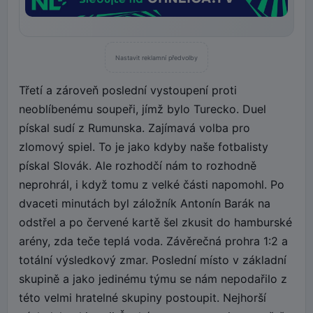
Nastavit reklamní předvolby
Třetí a zároveň poslední vystoupení proti
neoblíbenému soupeři, jímž bylo Turecko. Duel
pískal sudí z Rumunska. Zajímavá volba pro
zlomový spiel. To je jako kdyby naše fotbalisty
pískal Slovák. Ale rozhodčí nám to rozhodně
neprohrál, i když tomu z velké části napomohl. Po
dvaceti minutách byl záložník Antonín Barák na
odstřel a po červené kartě šel zkusit do hamburské
arény, zda teče teplá voda. Závěrečná prohra 1:2 a
totální výsledkový zmar. Poslední místo v základní
skupině a jako jedinému týmu se nám nepodařilo z
této velmi hratelné skupiny postoupit. Nejhorší