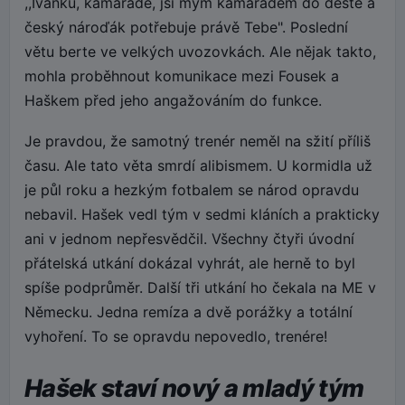
,,Ivánku, kamaráde, jsi mým kamarádem do deště a
český nároďák potřebuje právě Tebe". Poslední
větu berte ve velkých uvozovkách. Ale nějak takto,
mohla proběhnout komunikace mezi Fousek a
Haškem před jeho angažováním do funkce.
Je pravdou, že samotný trenér neměl na sžití příliš
času. Ale tato věta smrdí alibismem. U kormidla už
je půl roku a hezkým fotbalem se národ opravdu
nebavil. Hašek vedl tým v sedmi kláních a prakticky
ani v jednom nepřesvědčil. Všechny čtyři úvodní
přátelská utkání dokázal vyhrát, ale herně to byl
spíše podprůměr. Další tři utkání ho čekala na ME v
Německu. Jedna remíza a dvě porážky a totální
vyhoření. To se opravdu nepovedlo, trenére!
Hašek staví nový a mladý tým