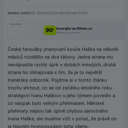
MAREK HORKÝ
28. ČERVNA 2024 08:23
6
MIN ČTENÍ
REKLAMA
Inzerujte na 90min.cz
90’
Reklama a partnerství
České fanoušky jmenování kouče Haška na několik
měsíců rozdělilo na dva tábory. Jedna strana mu
neodpustila rychlý úprk v dobách minulých, druhá
strana ho obhajovala s tím, že je to největší
trenérský odborník. Pojďme si v tomto článku
trochu shrnout, co se od začátku letošního roku
stratégovi Ivanu Haškovi s jeho týmem povedlo a
co naopak bylo velkým přehmatem. Některé
přehmaty nejsou tak úplně chybou samotného
Ivana Haška, ale musíme vzít v potaz, že právě on
je hlavním hromosvodem toho všeho.