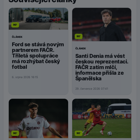
90'
90'
ČLÁNEK
Ford se stává novým
ČLÁNEK
partnerem FAČR.
Tříletá spolupráce
Santi Denia má vést
má rozhýbat český
českou reprezentaci.
fotbal
FAČR zatím mlčí,
informace přišla ze
Španělska
6. srpna 2026 16:15
29. července 2026 07:41
90'
90'