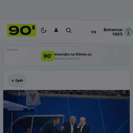
👤
Bohemians
17:00
vs
PROGRAM
Zlin
1905
REKLAMA
Inzerujte na 90min.cz
90’
Reklama a partnerství
← Zpět