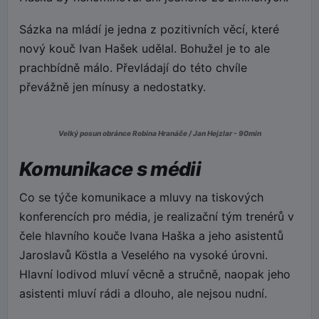
Sázka na mládí je jedna z pozitivních věcí, které
nový kouč Ivan Hašek udělal. Bohužel je to ale
prachbídně málo. Převládají do této chvíle
převážně jen mínusy a nedostatky.
Velký posun obránce Robina Hranáče / Jan Hejzlar - 90min
Komunikace s médii
Co se týče komunikace a mluvy na tiskových
konferencích pro média, je realizační tým trenérů v
čele hlavního kouče Ivana Haška a jeho asistentů
Jaroslavů Köstla a Veselého na vysoké úrovni.
Hlavní lodivod mluví věcně a stručně, naopak jeho
asistenti mluví rádi a dlouho, ale nejsou nudní.