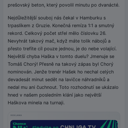
prešovský beton, který povolil minutu po dvanácté.
Nejdůležitější souboj nás čekal v Hamburku s
trpaslíkem z Gruzie. Konečná remíza 1:1 a smutný
rekord. Celkový počet střel mělo číslovku 26.
Nevyhrát takový mač, když máte tolik nábojů a
přesto trefíte cíl pouze jednou, je do nebe volající.
Největší chyba Haška v tomto duelu? Jmenuje se
Tomáš Chorý! Přesně na takový zápas byl Chorý
nominován. Jenže trenér Hašek ho nechal celých
devadesát minut sedět na lavičce náhradníků a
nedal mu ani čuchnout. Toto rozhodnutí se ukázalo
hned v našem posledním klání jako největší
Haškova minela na turnaji.
REKLAMA