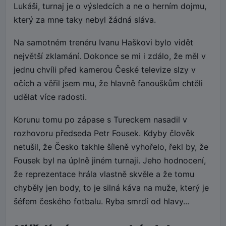
Lukáši, turnaj je o výsledcích a ne o herním dojmu,
který za mne taky nebyl žádná sláva.
Na samotném trenéru Ivanu Haškovi bylo vidět
největší zklamání. Dokonce se mi i zdálo, že měl v
jednu chvíli před kamerou České televize slzy v
očích a věřil jsem mu, že hlavně fanouškům chtěli
udělat více radosti.
Korunu tomu po zápase s Tureckem nasadil v
rozhovoru předseda Petr Fousek. Kdyby člověk
netušil, že Česko takhle šíleně vyhořelo, řekl by, že
Fousek byl na úplně jiném turnaji. Jeho hodnocení,
že reprezentace hrála vlastně skvěle a že tomu
chyběly jen body, to je silná káva na muže, který je
šéfem českého fotbalu. Ryba smrdí od hlavy...