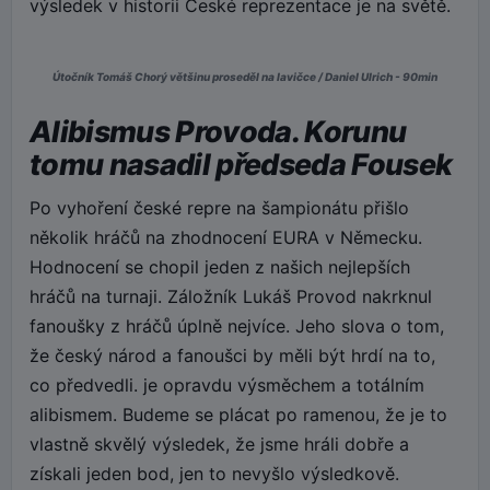
výsledek v historii České reprezentace je na světě.
Útočník Tomáš Chorý většinu proseděl na lavičce / Daniel Ulrich - 90min
Alibismus Provoda. Korunu
tomu nasadil předseda Fousek
Po vyhoření české repre na šampionátu přišlo
několik hráčů na zhodnocení EURA v Německu.
Hodnocení se chopil jeden z našich nejlepších
hráčů na turnaji. Záložník Lukáš Provod nakrknul
fanoušky z hráčů úplně nejvíce. Jeho slova o tom,
že český národ a fanoušci by měli být hrdí na to,
co předvedli. je opravdu výsměchem a totálním
alibismem. Budeme se plácat po ramenou, že je to
vlastně skvělý výsledek, že jsme hráli dobře a
získali jeden bod, jen to nevyšlo výsledkově.