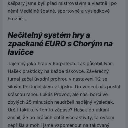
kašpary jsme byli před mistrovstvím a vlastně i po
něm! Mediálně špatné, sportovně a výsledkově
hrozné...
Nečitelný systém hry a
zpackané EURO s Chorým na
lavičce
Tajemný jako hrad v Karpatech. Tak působil Ivan
Hašek prakticky na každé tiskovce. Závěrečný
turnaj začal úvodní prohrou v nastavení 1:2 se
silným Portugalskem v Lipsku. Do vedení nás poslal
krásnou ranou Lukáš Provod, ale naši borci ve
zbylých 25 minutách neudrželi nadějný výsledek.
Určit taktiku v tomto zápase? Hašek po utkání
zmínil, že po hráčích chtěl více aktivity, ta ovšem
nepřišla a mohli jsme vzpomenout na takzvaný