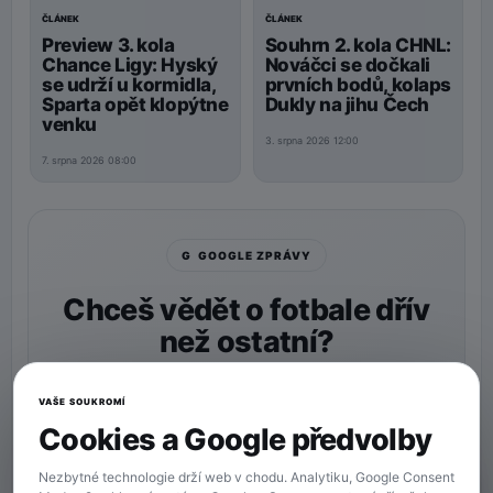
ČLÁNEK
ČLÁNEK
Preview 3. kola
Souhrn 2. kola CHNL:
Chance Ligy: Hyský
Nováčci se dočkali
se udrží u kormidla,
prvních bodů, kolaps
Sparta opět klopýtne
Dukly na jihu Čech
venku
3. srpna 2026 12:00
7. srpna 2026 08:00
G GOOGLE ZPRÁVY
Chceš vědět o fotbale dřív
než ostatní?
Nastav si
90min.cz
jako preferovaný zdroj a naše
zprávy uvidíš v Googlu častěji.
VAŠE SOUKROMÍ
Cookies a Google předvolby
★ Preferovaný zdroj
Více zpráv na Googlu
Nezbytné technologie drží web v chodu. Analytiku, Google Consent