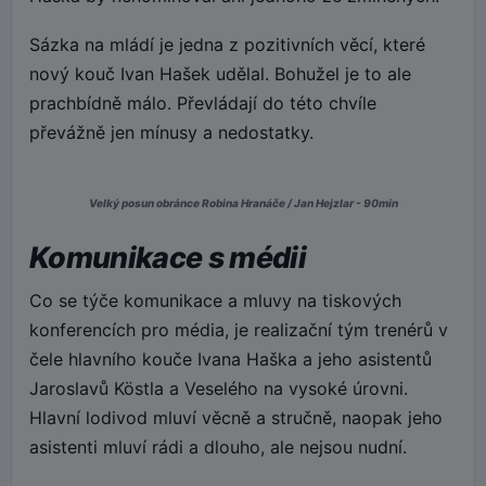
Sázka na mládí je jedna z pozitivních věcí, které
nový kouč Ivan Hašek udělal. Bohužel je to ale
prachbídně málo. Převládají do této chvíle
převážně jen mínusy a nedostatky.
Velký posun obránce Robina Hranáče / Jan Hejzlar - 90min
Komunikace s médii
Co se týče komunikace a mluvy na tiskových
konferencích pro média, je realizační tým trenérů v
čele hlavního kouče Ivana Haška a jeho asistentů
Jaroslavů Köstla a Veselého na vysoké úrovni.
Hlavní lodivod mluví věcně a stručně, naopak jeho
asistenti mluví rádi a dlouho, ale nejsou nudní.