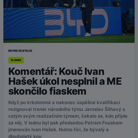
REPREZENTACE
ČLÁNEK
Komentář: Kouč Ivan
Hašek úkol nesplnil a ME
skončilo fiaskem
Když po krkolomné a nakonec úspěšné kvalifikaci
rezignoval trenér národního týmu Jaroslav Šilhavý s
celým svým realizačním týmem, čekalo se, kdo přijde
za něj. V lednu byl pak předsedou Petrem Fouskem
jmenován Ivan Hašek. Nutno říci, že bývalý a
dlouholetý kou