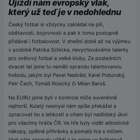
Ujíždí nám evropský vlak,
který už teď je v nedohlednu
Český fotbal si vždycky zakládal na píli,
obětavosti, bojovnosti a pak k tomu postupně
přidával i fotbalovost. V dnešní době až na výjimku
v podobě Patrika Schicka, nevychováváme talenty
pro světový fotbal a velké kluby. Za posledních
dvacet let jsme tu neměli opravdu talentovanou
hvězdu, jakým byl Pavel Nedvěd, Karel Poborský,
Petr Čech, Tomáš Rosický či Milan Baroš.
Na EURU jsme byli v kontrole míče suverénně
nejhorší. Kulatý nesmysl nám spíše překážel a
zpracovat ho s lehkostí a citem byl nadlidský úkol
pro všechny hráče ČR. Ve hře byly vidět alibistické
nákopy, zpětné přihrávky a pomalá hra s míčem.
Vlak nám opravdu ujíždí a to nejen ve fotbalově