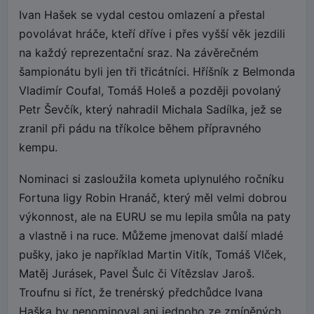
Ivan Hašek se vydal cestou omlazení a přestal
povolávat hráče, kteří dříve i přes vyšší věk jezdili
na každý reprezentační sraz. Na závěrečném
šampionátu byli jen tři třicátníci. Hříšník z Belmonda
Vladimír Coufal, Tomáš Holeš a později povolaný
Petr Ševčík, který nahradil Michala Sadílka, jež se
zranil při pádu na tříkolce během přípravného
kempu.
Nominaci si zasloužila kometa uplynulého ročníku
Fortuna ligy Robin Hranáč, který měl velmi dobrou
výkonnost, ale na EURU se mu lepila smůla na paty
a vlastně i na ruce. Můžeme jmenovat další mladé
pušky, jako je například Martin Vitík, Tomáš Vlček,
Matěj Jurásek, Pavel Šulc či Vítězslav Jaroš.
Troufnu si říct, že trenérský předchůdce Ivana
Haška by nenominoval ani jednoho ze zmíněných.