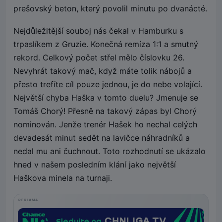
prešovský beton, který povolil minutu po dvanácté.
Nejdůležitější souboj nás čekal v Hamburku s
trpaslíkem z Gruzie. Konečná remíza 1:1 a smutný
rekord. Celkový počet střel mělo číslovku 26.
Nevyhrát takový mač, když máte tolik nábojů a
přesto trefíte cíl pouze jednou, je do nebe volající.
Největší chyba Haška v tomto duelu? Jmenuje se
Tomáš Chorý! Přesně na takový zápas byl Chorý
nominován. Jenže trenér Hašek ho nechal celých
devadesát minut sedět na lavičce náhradníků a
nedal mu ani čuchnout. Toto rozhodnutí se ukázalo
hned v našem posledním klání jako největší
Haškova minela na turnaji.
REKLAMA