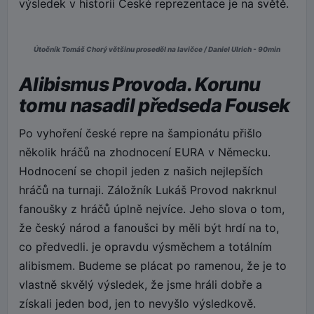
výsledek v historii České reprezentace je na světě.
Útočník Tomáš Chorý většinu proseděl na lavičce / Daniel Ulrich - 90min
Alibismus Provoda. Korunu
tomu nasadil předseda Fousek
Po vyhoření české repre na šampionátu přišlo
několik hráčů na zhodnocení EURA v Německu.
Hodnocení se chopil jeden z našich nejlepších
hráčů na turnaji. Záložník Lukáš Provod nakrknul
fanoušky z hráčů úplně nejvíce. Jeho slova o tom,
že český národ a fanoušci by měli být hrdí na to,
co předvedli. je opravdu výsměchem a totálním
alibismem. Budeme se plácat po ramenou, že je to
vlastně skvělý výsledek, že jsme hráli dobře a
získali jeden bod, jen to nevyšlo výsledkově.