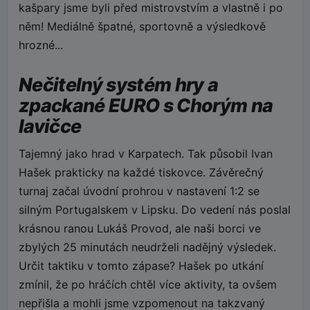
kašpary jsme byli před mistrovstvím a vlastně i po
něm! Mediálně špatné, sportovně a výsledkově
hrozné...
Nečitelný systém hry a
zpackané EURO s Chorým na
lavičce
Tajemný jako hrad v Karpatech. Tak působil Ivan
Hašek prakticky na každé tiskovce. Závěrečný
turnaj začal úvodní prohrou v nastavení 1:2 se
silným Portugalskem v Lipsku. Do vedení nás poslal
krásnou ranou Lukáš Provod, ale naši borci ve
zbylých 25 minutách neudrželi nadějný výsledek.
Určit taktiku v tomto zápase? Hašek po utkání
zmínil, že po hráčích chtěl více aktivity, ta ovšem
nepřišla a mohli jsme vzpomenout na takzvaný