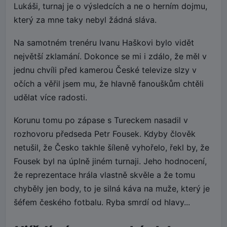
Lukáši, turnaj je o výsledcích a ne o herním dojmu,
který za mne taky nebyl žádná sláva.
Na samotném trenéru Ivanu Haškovi bylo vidět
největší zklamání. Dokonce se mi i zdálo, že měl v
jednu chvíli před kamerou České televize slzy v
očích a věřil jsem mu, že hlavně fanouškům chtěli
udělat více radosti.
Korunu tomu po zápase s Tureckem nasadil v
rozhovoru předseda Petr Fousek. Kdyby člověk
netušil, že Česko takhle šíleně vyhořelo, řekl by, že
Fousek byl na úplně jiném turnaji. Jeho hodnocení,
že reprezentace hrála vlastně skvěle a že tomu
chyběly jen body, to je silná káva na muže, který je
šéfem českého fotbalu. Ryba smrdí od hlavy...