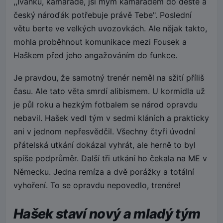
,,Ivánku, kamaráde, jsi mým kamarádem do deště a
český nároďák potřebuje právě Tebe". Poslední
větu berte ve velkých uvozovkách. Ale nějak takto,
mohla proběhnout komunikace mezi Fousek a
Haškem před jeho angažováním do funkce.
Je pravdou, že samotný trenér neměl na sžití příliš
času. Ale tato věta smrdí alibismem. U kormidla už
je půl roku a hezkým fotbalem se národ opravdu
nebavil. Hašek vedl tým v sedmi kláních a prakticky
ani v jednom nepřesvědčil. Všechny čtyři úvodní
přátelská utkání dokázal vyhrát, ale herně to byl
spíše podprůměr. Další tři utkání ho čekala na ME v
Německu. Jedna remíza a dvě porážky a totální
vyhoření. To se opravdu nepovedlo, trenére!
Hašek staví nový a mladý tým