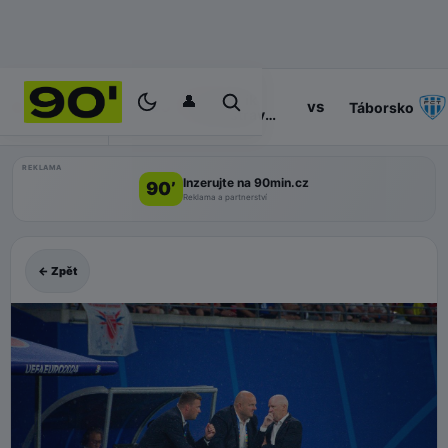
👤
Baník
14:30
vs
PROGRAM
Táborsko
Ostrava
II
REKLAMA
Inzerujte na 90min.cz
90’
Reklama a partnerství
← Zpět