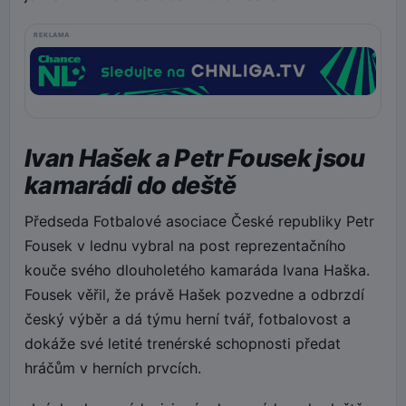
REKLAMA
Ivan Hašek a Petr Fousek jsou
kamarádi do deště
Předseda Fotbalové asociace České republiky Petr
Fousek v lednu vybral na post reprezentačního
kouče svého dlouholetého kamaráda Ivana Haška.
Fousek věřil, že právě Hašek pozvedne a odbrzdí
český výběr a dá týmu herní tvář, fotbalovost a
dokáže své letité trenérské schopnosti předat
hráčům v herních prvcích.