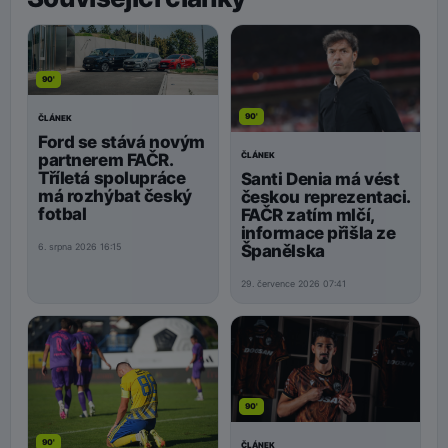
90'
90'
ČLÁNEK
Ford se stává novým
ČLÁNEK
partnerem FAČR.
Tříletá spolupráce
Santi Denia má vést
má rozhýbat český
českou reprezentaci.
fotbal
FAČR zatím mlčí,
informace přišla ze
Španělska
6. srpna 2026 16:15
29. července 2026 07:41
90'
90'
ČLÁNEK