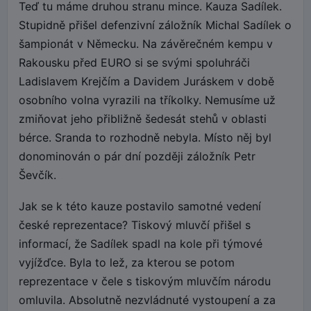
Teď tu máme druhou stranu mince. Kauza Sadílek.
Stupidně přišel defenzivní záložník Michal Sadílek o
šampionát v Německu. Na závěrečném kempu v
Rakousku před EURO si se svými spoluhráči
Ladislavem Krejčím a Davidem Juráskem v době
osobního volna vyrazili na tříkolky. Nemusíme už
zmiňovat jeho přibližně šedesát stehů v oblasti
bérce. Sranda to rozhodně nebyla. Místo něj byl
donominován o pár dní později záložník Petr
Ševčík.
Jak se k této kauze postavilo samotné vedení
české reprezentace? Tiskový mluvčí přišel s
informací, že Sadílek spadl na kole při týmové
vyjížďce. Byla to lež, za kterou se potom
reprezentace v čele s tiskovým mluvčím národu
omluvila. Absolutně nezvládnuté vystoupení a za