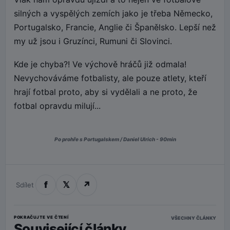
silných a vyspělých zemích jako je třeba Německo,
Portugalsko, Francie, Anglie či Španělsko. Lepší než
my už jsou i Gruzínci, Rumuni či Slovinci.
Kde je chyba?! Ve výchově hráčů již odmala!
Nevychováváme fotbalisty, ale pouze atlety, kteří
hrají fotbal proto, aby si vydělali a ne proto, že
fotbal opravdu milují...
Po prohře s Portugalskem / Daniel Ulrich - 90min
f
𝕏
↗
Sdílet
POKRAČUJTE VE ČTENÍ
VŠECHNY ČLÁNKY
Související články