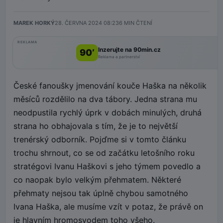
MAREK HORKÝ
28. ČERVNA 2024 08:23
6
MIN ČTENÍ
REKLAMA
Inzerujte na 90min.cz
90’
Reklama a partnerství
České fanoušky jmenování kouče Haška na několik
měsíců rozdělilo na dva tábory. Jedna strana mu
neodpustila rychlý úprk v dobách minulých, druhá
strana ho obhajovala s tím, že je to největší
trenérský odborník. Pojďme si v tomto článku
trochu shrnout, co se od začátku letošního roku
stratégovi Ivanu Haškovi s jeho týmem povedlo a
co naopak bylo velkým přehmatem. Některé
přehmaty nejsou tak úplně chybou samotného
Ivana Haška, ale musíme vzít v potaz, že právě on
je hlavním hromosvodem toho všeho.