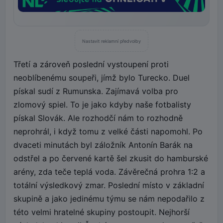
Nastavit reklamní předvolby
Třetí a zároveň poslední vystoupení proti
neoblíbenému soupeři, jímž bylo Turecko. Duel
pískal sudí z Rumunska. Zajímavá volba pro
zlomový spiel. To je jako kdyby naše fotbalisty
pískal Slovák. Ale rozhodčí nám to rozhodně
neprohrál, i když tomu z velké části napomohl. Po
dvaceti minutách byl záložník Antonín Barák na
odstřel a po červené kartě šel zkusit do hamburské
arény, zda teče teplá voda. Závěrečná prohra 1:2 a
totální výsledkový zmar. Poslední místo v základní
skupině a jako jedinému týmu se nám nepodařilo z
této velmi hratelné skupiny postoupit. Nejhorší