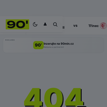
👤
Slavia
17:00
vs
PROGRAM
Třinec
Praha II
REKLAMA
Inzerujte na 90min.cz
90’
Reklama a partnerství
404