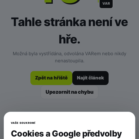
VAR
Tahle stránka není ve
hře.
Možná byla vystřídána, odvolána VARem nebo nikdy
nenastoupila.
Zpět na hřiště
Najít článek
Upozornit na chybu
VAŠE SOUKROMÍ
Cookies a Google předvolby