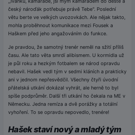
,,Ivánku, kamaráde, jsi mým kamarádem do deště a
český nároďák potřebuje právě Tebe". Poslední
větu berte ve velkých uvozovkách. Ale nějak takto,
mohla proběhnout komunikace mezi Fousek a
Haškem před jeho angažováním do funkce.
Je pravdou, že samotný trenér neměl na sžití příliš
času. Ale tato věta smrdí alibismem. U kormidla už
je půl roku a hezkým fotbalem se národ opravdu
nebavil. Hašek vedl tým v sedmi kláních a prakticky
ani v jednom nepřesvědčil. Všechny čtyři úvodní
přátelská utkání dokázal vyhrát, ale herně to byl
spíše podprůměr. Další tři utkání ho čekala na ME v
Německu. Jedna remíza a dvě porážky a totální
vyhoření. To se opravdu nepovedlo, trenére!
Hašek staví nový a mladý tým