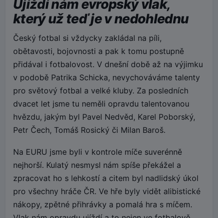
Ujíždí nám evropský vlak,
který už teď je v nedohlednu
Český fotbal si vždycky zakládal na píli,
obětavosti, bojovnosti a pak k tomu postupně
přidával i fotbalovost. V dnešní době až na výjimku
v podobě Patrika Schicka, nevychováváme talenty
pro světový fotbal a velké kluby. Za posledních
dvacet let jsme tu neměli opravdu talentovanou
hvězdu, jakým byl Pavel Nedvěd, Karel Poborský,
Petr Čech, Tomáš Rosický či Milan Baroš.
Na EURU jsme byli v kontrole míče suverénně
nejhorší. Kulatý nesmysl nám spíše překážel a
zpracovat ho s lehkostí a citem byl nadlidský úkol
pro všechny hráče ČR. Ve hře byly vidět alibistické
nákopy, zpětné přihrávky a pomalá hra s míčem.
Vlak nám opravdu ujíždí a to nejen ve fotbalově