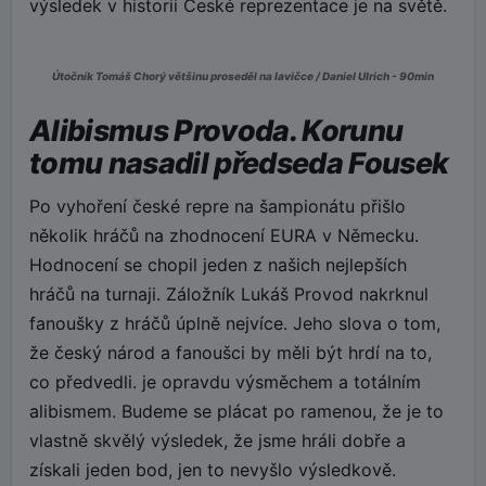
výsledek v historii České reprezentace je na světě.
Útočník Tomáš Chorý většinu proseděl na lavičce / Daniel Ulrich - 90min
Alibismus Provoda. Korunu
tomu nasadil předseda Fousek
Po vyhoření české repre na šampionátu přišlo
několik hráčů na zhodnocení EURA v Německu.
Hodnocení se chopil jeden z našich nejlepších
hráčů na turnaji. Záložník Lukáš Provod nakrknul
fanoušky z hráčů úplně nejvíce. Jeho slova o tom,
že český národ a fanoušci by měli být hrdí na to,
co předvedli. je opravdu výsměchem a totálním
alibismem. Budeme se plácat po ramenou, že je to
vlastně skvělý výsledek, že jsme hráli dobře a
získali jeden bod, jen to nevyšlo výsledkově.