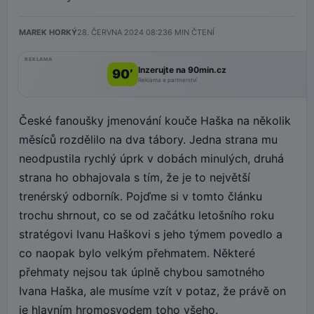
MAREK HORKÝ
28. ČERVNA 2024 08:23
6
MIN ČTENÍ
REKLAMA
Inzerujte na 90min.cz
90’
Reklama a partnerství
České fanoušky jmenování kouče Haška na několik
měsíců rozdělilo na dva tábory. Jedna strana mu
neodpustila rychlý úprk v dobách minulých, druhá
strana ho obhajovala s tím, že je to největší
trenérský odborník. Pojďme si v tomto článku
trochu shrnout, co se od začátku letošního roku
stratégovi Ivanu Haškovi s jeho týmem povedlo a
co naopak bylo velkým přehmatem. Některé
přehmaty nejsou tak úplně chybou samotného
Ivana Haška, ale musíme vzít v potaz, že právě on
je hlavním hromosvodem toho všeho.