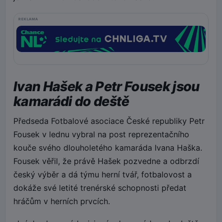
REKLAMA
Ivan Hašek a Petr Fousek jsou
kamarádi do deště
Předseda Fotbalové asociace České republiky Petr
Fousek v lednu vybral na post reprezentačního
kouče svého dlouholetého kamaráda Ivana Haška.
Fousek věřil, že právě Hašek pozvedne a odbrzdí
český výběr a dá týmu herní tvář, fotbalovost a
dokáže své letité trenérské schopnosti předat
hráčům v herních prvcích.