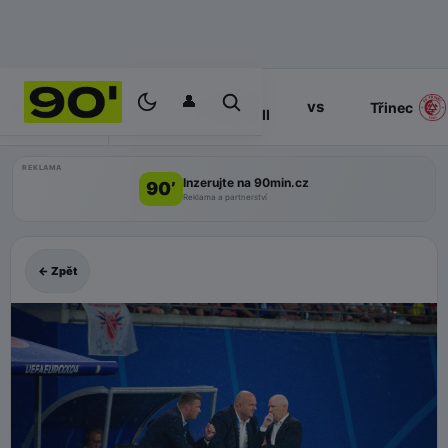
👤
Slavia
17:00
vs
PROGRAM
Třinec
Praha II
REKLAMA
Inzerujte na 90min.cz
90’
Reklama a partnerství
← Zpět