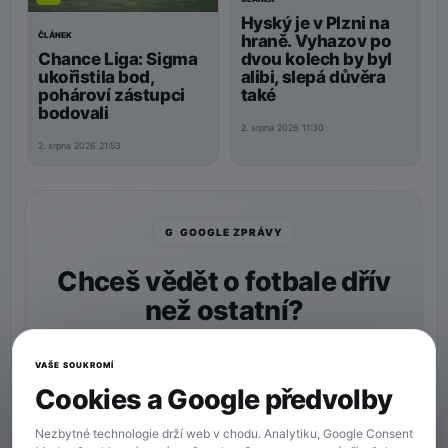
Hyský je v Plzni na
ČLÁNEK
hraně. Vyhazov po
Chance Liga: Sigma
dvou kolech by byl
ukořistila bod,
alibi, slepá důvěra
pohároví zástupci
také
bodovali
2. srpna 2026 11:30
2. srpna 2026 21:53
G GOOGLE ZPRÁVY
Chceš vědět o fotbale dřív
než ostatní?
Nastav si
90min.cz
jako preferovaný zdroj a naše
zprávy uvidíš v Googlu častěji.
VAŠE SOUKROMÍ
Cookies a Google předvolby
★ Preferovaný zdroj
Více zpráv na Googlu
Nezbytné technologie drží web v chodu. Analytiku, Google Consent