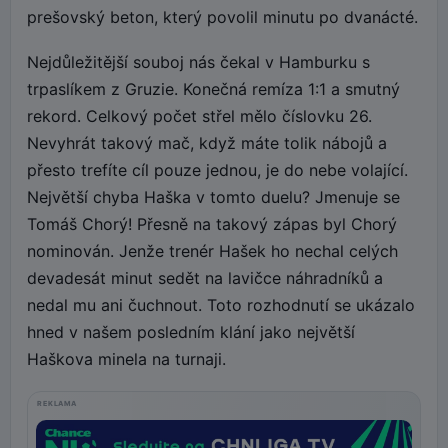
prešovský beton, který povolil minutu po dvanácté.
Nejdůležitější souboj nás čekal v Hamburku s
trpaslíkem z Gruzie. Konečná remíza 1:1 a smutný
rekord. Celkový počet střel mělo číslovku 26.
Nevyhrát takový mač, když máte tolik nábojů a
přesto trefíte cíl pouze jednou, je do nebe volající.
Největší chyba Haška v tomto duelu? Jmenuje se
Tomáš Chorý! Přesně na takový zápas byl Chorý
nominován. Jenže trenér Hašek ho nechal celých
devadesát minut sedět na lavičce náhradníků a
nedal mu ani čuchnout. Toto rozhodnutí se ukázalo
hned v našem posledním klání jako největší
Haškova minela na turnaji.
REKLAMA