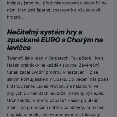
kašpary jsme byli před mistrovstvím a vlastně i po
něm! Mediálně špatné, sportovně a výsledkově
hrozné...
Nečitelný systém hry a
zpackané EURO s Chorým na
lavičce
Tajemný jako hrad v Karpatech. Tak působil Ivan
Hašek prakticky na každé tiskovce. Závěrečný
turnaj začal úvodní prohrou v nastavení 1:2 se
silným Portugalskem v Lipsku. Do vedení nás poslal
krásnou ranou Lukáš Provod, ale naši borci ve
zbylých 25 minutách neudrželi nadějný výsledek.
Určit taktiku v tomto zápase? Hašek po utkání
zmínil, že po hráčích chtěl více aktivity, ta ovšem
nepřišla a mohli jsme vzpomenout na takzvaný