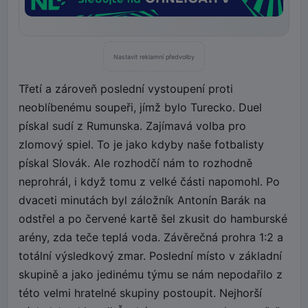
Nastavit reklamní předvolby
Třetí a zároveň poslední vystoupení proti
neoblíbenému soupeři, jímž bylo Turecko. Duel
pískal sudí z Rumunska. Zajímavá volba pro
zlomový spiel. To je jako kdyby naše fotbalisty
pískal Slovák. Ale rozhodčí nám to rozhodně
neprohrál, i když tomu z velké části napomohl. Po
dvaceti minutách byl záložník Antonín Barák na
odstřel a po červené kartě šel zkusit do hamburské
arény, zda teče teplá voda. Závěrečná prohra 1:2 a
totální výsledkový zmar. Poslední místo v základní
skupině a jako jedinému týmu se nám nepodařilo z
této velmi hratelné skupiny postoupit. Nejhorší