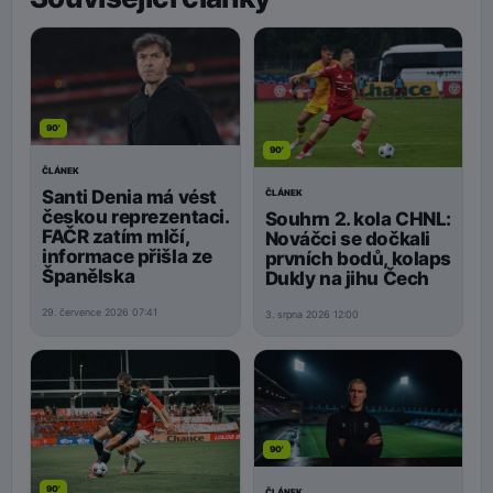
90'
90'
ČLÁNEK
Santi Denia má vést
ČLÁNEK
českou reprezentaci.
Souhrn 2. kola CHNL:
FAČR zatím mlčí,
Nováčci se dočkali
informace přišla ze
prvních bodů, kolaps
Španělska
Dukly na jihu Čech
29. července 2026 07:41
3. srpna 2026 12:00
90'
90'
ČLÁNEK