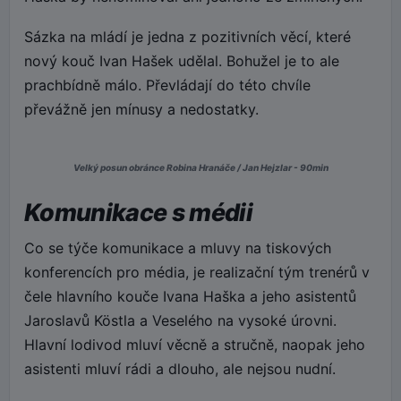
Sázka na mládí je jedna z pozitivních věcí, které
nový kouč Ivan Hašek udělal. Bohužel je to ale
prachbídně málo. Převládají do této chvíle
převážně jen mínusy a nedostatky.
Velký posun obránce Robina Hranáče / Jan Hejzlar - 90min
Komunikace s médii
Co se týče komunikace a mluvy na tiskových
konferencích pro média, je realizační tým trenérů v
čele hlavního kouče Ivana Haška a jeho asistentů
Jaroslavů Köstla a Veselého na vysoké úrovni.
Hlavní lodivod mluví věcně a stručně, naopak jeho
asistenti mluví rádi a dlouho, ale nejsou nudní.