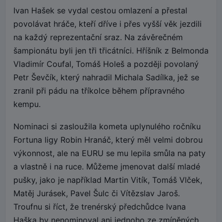
Ivan Hašek se vydal cestou omlazení a přestal
povolávat hráče, kteří dříve i přes vyšší věk jezdili
na každý reprezentační sraz. Na závěrečném
šampionátu byli jen tři třicátníci. Hříšník z Belmonda
Vladimír Coufal, Tomáš Holeš a později povolaný
Petr Ševčík, který nahradil Michala Sadílka, jež se
zranil při pádu na tříkolce během přípravného
kempu.
Nominaci si zasloužila kometa uplynulého ročníku
Fortuna ligy Robin Hranáč, který měl velmi dobrou
výkonnost, ale na EURU se mu lepila smůla na paty
a vlastně i na ruce. Můžeme jmenovat další mladé
pušky, jako je například Martin Vitík, Tomáš Vlček,
Matěj Jurásek, Pavel Šulc či Vítězslav Jaroš.
Troufnu si říct, že trenérský předchůdce Ivana
Haška by nenominoval ani jednoho ze zmíněných.