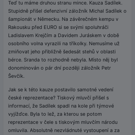
Teď tu máme druhou stranu mince. Kauza Sadílek.
Stupidně přišel defenzivní záložník Michal Sadílek o
šampionát v Německu. Na závěrečném kempu v
Rakousku před EURO si se svými spoluhráči
Ladislavem Krejčím a Davidem Juráskem v době
osobního volna vyrazili na tříkolky. Nemusíme už
zmiňovat jeho přibližně šedesát stehů v oblasti
bérce. Sranda to rozhodně nebyla. Místo něj byl
donominován o pár dní později záložník Petr
Ševčík.
Jak se k této kauze postavilo samotné vedení
české reprezentace? Tiskový mluvčí přišel s
informací, že Sadílek spadl na kole při týmové
vyjížďce. Byla to lež, za kterou se potom
reprezentace v čele s tiskovým mluvčím národu
omluvila. Absolutně nezvládnuté vystoupení a za