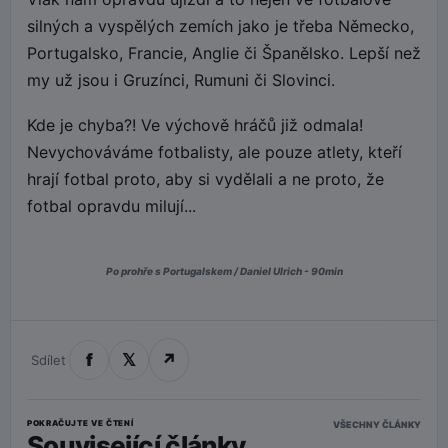
silných a vyspělých zemích jako je třeba Německo,
Portugalsko, Francie, Anglie či Španělsko. Lepší než
my už jsou i Gruzínci, Rumuni či Slovinci.
Kde je chyba?! Ve výchově hráčů již odmala!
Nevychováváme fotbalisty, ale pouze atlety, kteří
hrají fotbal proto, aby si vydělali a ne proto, že
fotbal opravdu milují...
Po prohře s Portugalskem / Daniel Ulrich - 90min
f
𝕏
↗
Sdílet
POKRAČUJTE VE ČTENÍ
VŠECHNY ČLÁNKY
Související články