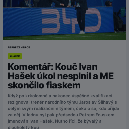
REPREZENTACE
ČLÁNEK
Komentář: Kouč Ivan
Hašek úkol nesplnil a ME
skončilo fiaskem
Když po krkolomné a nakonec úspěšné kvalifikaci
rezignoval trenér národního týmu Jaroslav Šilhavý s
celým svým realizačním týmem, čekalo se, kdo přijde
za něj. V lednu byl pak předsedou Petrem Fouskem
jmenován Ivan Hašek. Nutno říci, že bývalý a
dlouholetý kou