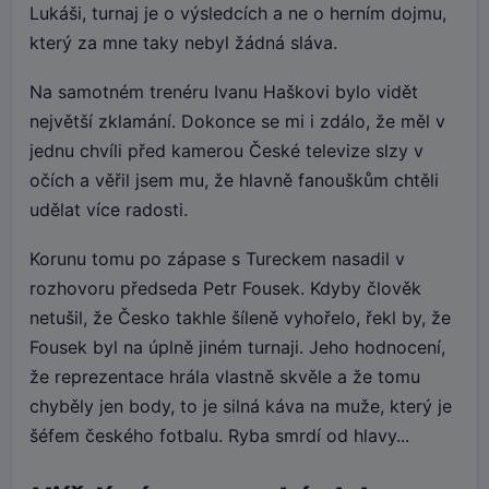
Lukáši, turnaj je o výsledcích a ne o herním dojmu,
který za mne taky nebyl žádná sláva.
Na samotném trenéru Ivanu Haškovi bylo vidět
největší zklamání. Dokonce se mi i zdálo, že měl v
jednu chvíli před kamerou České televize slzy v
očích a věřil jsem mu, že hlavně fanouškům chtěli
udělat více radosti.
Korunu tomu po zápase s Tureckem nasadil v
rozhovoru předseda Petr Fousek. Kdyby člověk
netušil, že Česko takhle šíleně vyhořelo, řekl by, že
Fousek byl na úplně jiném turnaji. Jeho hodnocení,
že reprezentace hrála vlastně skvěle a že tomu
chyběly jen body, to je silná káva na muže, který je
šéfem českého fotbalu. Ryba smrdí od hlavy...