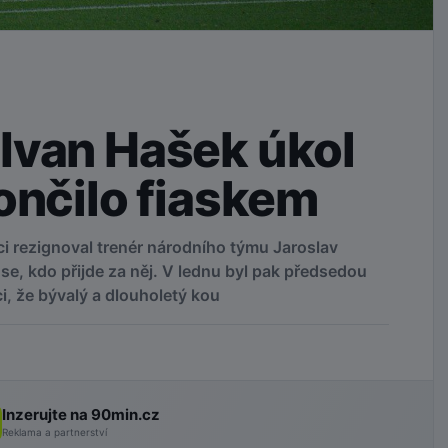
Ivan Hašek úkol
ončilo fiaskem
i rezignoval trenér národního týmu Jaroslav
se, kdo přijde za něj. V lednu byl pak předsedou
, že bývalý a dlouholetý kou
Inzerujte na 90min.cz
Reklama a partnerství