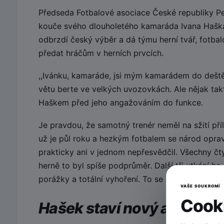
Předseda Fotbalové asociace České republiky Pe
kouče svého dlouholetého kamaráda Ivana Haška
odbrzdí český výběr a dá týmu herní tvář, fotbal
předat hráčům v herních prvcích.
,,Ivánku, kamaráde, jsi mým kamarádem do deště
větu berte ve velkých uvozovkách. Ale nějak ta
Haškem před jeho angažováním do funkce.
Je pravdou, že samotný trenér neměl na sžití pří
už je půl roku a hezkým fotbalem se národ oprav
prakticky ani v jednom nepřesvědčil. Všechny čty
herně to byl spíše podprůměr. Další tři utkání 
porážky a totální vyhoření. To se opravdu nepove
VAŠE SOUKROMÍ
Cooki
Hašek staví nový a mladý