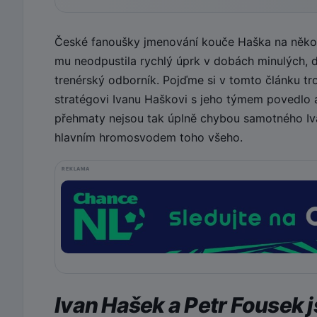
České fanoušky jmenování kouče Haška na několi
mu neodpustila rychlý úprk v dobách minulých, dr
trenérský odborník. Pojďme si v tomto článku tr
stratégovi Ivanu Haškovi s jeho týmem povedlo
přehmaty nejsou tak úplně chybou samotného Iva
hlavním hromosvodem toho všeho.
REKLAMA
Ivan Hašek a Petr Fousek 