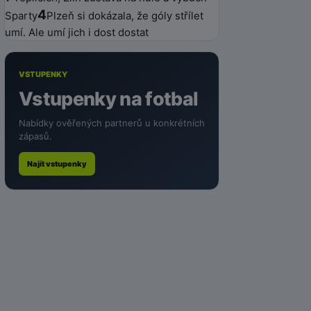
4
Sparty
Plzeň si dokázala, že góly střílet
umí. Ale umí jich i dost dostat
VSTUPENKY
Vstupenky na fotbal
Nabídky ověřených partnerů u konkrétních
zápasů.
Najít vstupenky