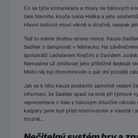
Co se týče komunikace a mluvy na tiskových konf
čele hlavního kouče Ivana Haška a jeho asistentů
Hlavní lodivod mluví věcně a stručně, naopak jeho
Teď tu máme druhou stranu mince. Kauza Sadílek.
Sadílek o šampionát v Německu. Na závěrečném
spoluhráči Ladislavem Krejčím a Davidem Juráske
Nemusíme už zmiňovat jeho přibližně šedesát ste
Místo něj byl donominován o pár dní později zálo
Jak se k této kauze postavilo samotné vedení če
informací, že Sadílek spadl na kole při týmové v
reprezentace v čele s tiskovým mluvčím národu 
kašpary jsme byli před mistrovstvím a vlastně i
hrozné...
Nečitelný systém hry a z