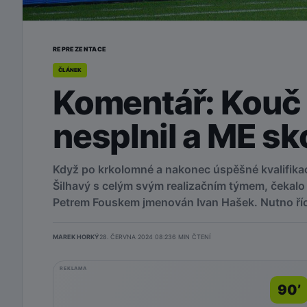
REPREZENTACE
ČLÁNEK
Komentář: Kouč 
nesplnil a ME sk
Když po krkolomné a nakonec úspěšné kvalifikac
Šilhavý s celým svým realizačním týmem, čekalo 
Petrem Fouskem jmenován Ivan Hašek. Nutno říci
MAREK HORKÝ
28. ČERVNA 2024 08:23
6
MIN ČTENÍ
REKLAMA
90’