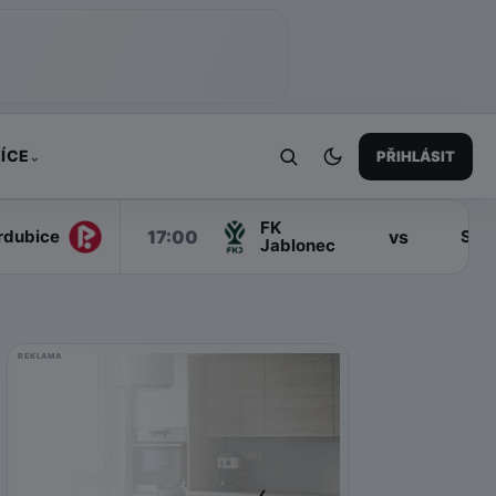
ÍCE
PŘIHLÁSIT
⌄
FK
17:00
vs
rdubice
Slo
Jablonec
REKLAMA