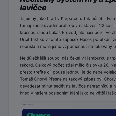
lavičce
Tajemný jako hrad v Karpatech. Tak působil Ivan
turnaj začal úvodní prohrou v nastavení 1:2 se s
krásnou ranou Lukáš Provod, ale naši borci ve z
Určit taktiku v tomto zápase? Hašek po utkání zmí
nepřišla a mohli jsme vzpomenout na takzvaný p
Nejdůležitější souboj nás čekal v Hamburku s tr
rekord. Celkový počet střel mělo číslovku 26. N
přesto trefíte cíl pouze jednou, je do nebe vola
Tomáš Chorý! Přesně na takový zápas byl Chorý
devadesát minut sedět na lavičce náhradníků a n
hned v našem posledním klání jako největší Haško
REKLAMA