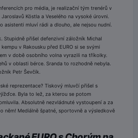
erencích pro média, je realizační tým trenérů v
 Jaroslavů Köstla a Veselého na vysoké úrovni.
 asistenti mluví rádi a dlouho, ale nejsou nudní.
 Stupidně přišel defenzivní záložník Michal
 kempu v Rakousku před EURO si se svými
m v době osobního volna vyrazili na tříkolky.
hů v oblasti bérce. Sranda to rozhodně nebyla.
žník Petr Ševčík.
ské reprezentace? Tiskový mluvčí přišel s
yjížďce. Byla to lež, za kterou se potom
omluvila. Absolutně nezvládnuté vystoupení a za
 po něm! Mediálně špatné, sportovně a výsledkově
packané EURO s Chorým na