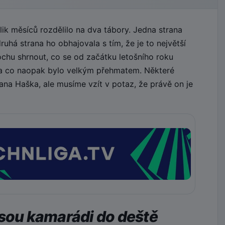
k měsíců rozdělilo na dva tábory. Jedna strana
uhá strana ho obhajovala s tím, že je to největší
ochu shrnout, co se od začátku letošního roku
 a co naopak bylo velkým přehmatem. Některé
na Haška, ale musíme vzít v potaz, že právě on je
jsou kamarádi do deště