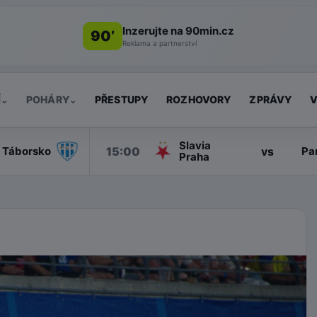
Inzerujte na 90min.cz
90’
Reklama a partnerství
Í
POHÁRY
PŘESTUPY
ROZHOVORY
ZPRÁVY
V
⌄
⌄
Slavia
15:00
vs
Táborsko
Pa
Praha