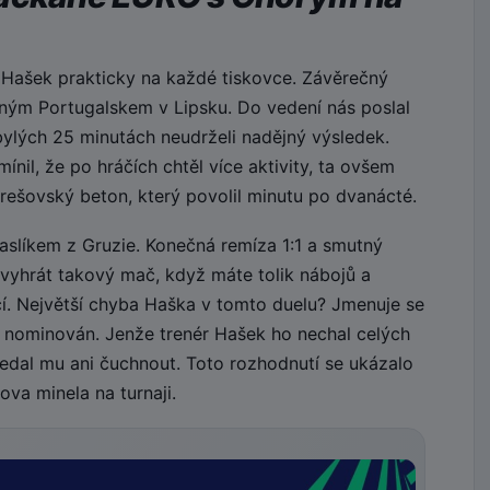
 Hašek prakticky na každé tiskovce. Závěrečný
ilným Portugalskem v Lipsku. Do vedení nás poslal
bylých 25 minutách neudrželi nadějný výsledek.
nil, že po hráčích chtěl více aktivity, ta ovšem
rešovský beton, který povolil minutu po dvanácté.
paslíkem z Gruzie. Konečná remíza 1:1 a smutný
evyhrát takový mač, když máte tolik nábojů a
jící. Největší chyba Haška v tomto duelu? Jmenuje se
 nominován. Jenže trenér Hašek ho nechal celých
edal mu ani čuchnout. Toto rozhodnutí se ukázalo
va minela na turnaji.