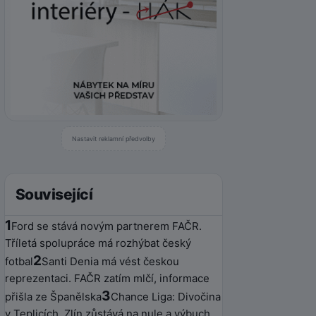
Nastavit reklamní předvolby
Související
1
Ford se stává novým partnerem FAČR.
Tříletá spolupráce má rozhýbat český
2
fotbal
Santi Denia má vést českou
reprezentaci. FAČR zatím mlčí, informace
3
přišla ze Španělska
Chance Liga: Divočina
v Teplicích, Zlín zůstává na nule a výbuch