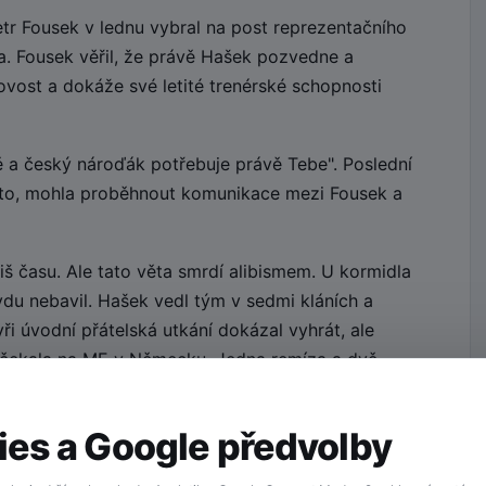
tr Fousek v lednu vybral na post reprezentačního
. Fousek věřil, že právě Hašek pozvedne a
ovost a dokáže své letité trenérské schopnosti
 a český nároďák potřebuje právě Tebe". Poslední
kto, mohla proběhnout komunikace mezi Fousek a
liš času. Ale tato věta smrdí alibismem. U kormidla
du nebavil. Hašek vedl tým v sedmi kláních a
ři úvodní přátelská utkání dokázal vyhrát, ale
ho čekala na ME v Německu. Jedna remíza a dvě
dlo, trenére!
es a Google předvolby
 tým