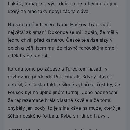
Lukáši, turnaj je o výsledcích a ne o herním dojmu,
který za mne taky nebyl žádná sláva.
Na samotném trenéru Ivanu Haškovi bylo vidět
největší zklamání. Dokonce se mi i zdálo, že měl v
jednu chvíli před kamerou České televize slzy v
očích a věřil jsem mu, že hlavně fanouškům chtěli
udělat více radosti.
Korunu tomu po zápase s Tureckem nasadil v
rozhovoru předseda Petr Fousek. Kdyby člověk
netušil, že Česko takhle šíleně vyhořelo, řekl by, že
Fousek byl na úplně jiném turnaji. Jeho hodnocení,
že reprezentace hrála vlastně skvěle a že tomu
chyběly jen body, to je silná káva na muže, který je
šéfem českého fotbalu. Ryba smrdí od hlavy...