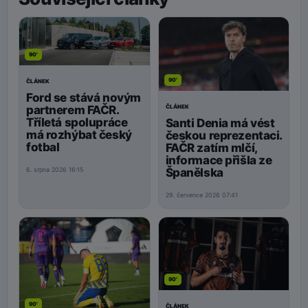
90'
90'
ČLÁNEK
Ford se stává novým
ČLÁNEK
partnerem FAČR.
Tříletá spolupráce
Santi Denia má vést
má rozhýbat český
českou reprezentaci.
fotbal
FAČR zatím mlčí,
informace přišla ze
Španělska
6. srpna 2026 16:15
29. července 2026 07:41
90'
90'
ČLÁNEK