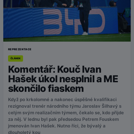
REPREZENTACE
ČLÁNEK
Komentář: Kouč Ivan
Hašek úkol nesplnil a ME
skončilo fiaskem
Když po krkolomné a nakonec úspěšné kvalifikaci
rezignoval trenér národního týmu Jaroslav Šilhavý s
celým svým realizačním týmem, čekalo se, kdo přijde
za něj. V lednu byl pak předsedou Petrem Fouskem
jmenován Ivan Hašek. Nutno říci, že bývalý a
dlouholetý kou