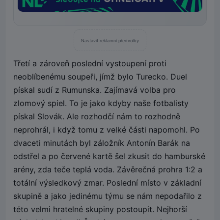
Nastavit reklamní předvolby
Třetí a zároveň poslední vystoupení proti
neoblíbenému soupeři, jímž bylo Turecko. Duel
pískal sudí z Rumunska. Zajímavá volba pro
zlomový spiel. To je jako kdyby naše fotbalisty
pískal Slovák. Ale rozhodčí nám to rozhodně
neprohrál, i když tomu z velké části napomohl. Po
dvaceti minutách byl záložník Antonín Barák na
odstřel a po červené kartě šel zkusit do hamburské
arény, zda teče teplá voda. Závěrečná prohra 1:2 a
totální výsledkový zmar. Poslední místo v základní
skupině a jako jedinému týmu se nám nepodařilo z
této velmi hratelné skupiny postoupit. Nejhorší