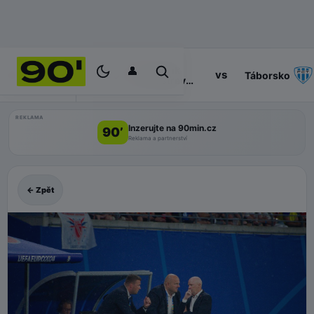
👤
Baník
14:30
vs
PROGRAM
Táborsko
Ostrava
II
REKLAMA
Inzerujte na 90min.cz
90’
Reklama a partnerství
← Zpět