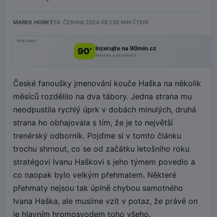
MAREK HORKÝ
28. ČERVNA 2024 08:23
6
MIN ČTENÍ
REKLAMA
Inzerujte na 90min.cz
90’
Reklama a partnerství
České fanoušky jmenování kouče Haška na několik
měsíců rozdělilo na dva tábory. Jedna strana mu
neodpustila rychlý úprk v dobách minulých, druhá
strana ho obhajovala s tím, že je to největší
trenérský odborník. Pojďme si v tomto článku
trochu shrnout, co se od začátku letošního roku
stratégovi Ivanu Haškovi s jeho týmem povedlo a
co naopak bylo velkým přehmatem. Některé
přehmaty nejsou tak úplně chybou samotného
Ivana Haška, ale musíme vzít v potaz, že právě on
je hlavním hromosvodem toho všeho.