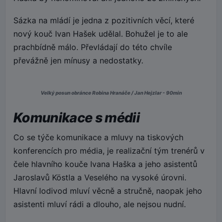
Sázka na mládí je jedna z pozitivních věcí, které
nový kouč Ivan Hašek udělal. Bohužel je to ale
prachbídně málo. Převládají do této chvíle
převážně jen mínusy a nedostatky.
Velký posun obránce Robina Hranáče / Jan Hejzlar - 90min
Komunikace s médii
Co se týče komunikace a mluvy na tiskových
konferencích pro média, je realizační tým trenérů v
čele hlavního kouče Ivana Haška a jeho asistentů
Jaroslavů Köstla a Veselého na vysoké úrovni.
Hlavní lodivod mluví věcně a stručně, naopak jeho
asistenti mluví rádi a dlouho, ale nejsou nudní.