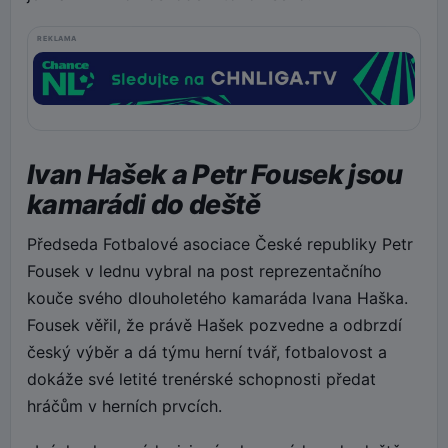
REKLAMA
Ivan Hašek a Petr Fousek jsou
kamarádi do deště
Předseda Fotbalové asociace České republiky Petr
Fousek v lednu vybral na post reprezentačního
kouče svého dlouholetého kamaráda Ivana Haška.
Fousek věřil, že právě Hašek pozvedne a odbrzdí
český výběr a dá týmu herní tvář, fotbalovost a
dokáže své letité trenérské schopnosti předat
hráčům v herních prvcích.