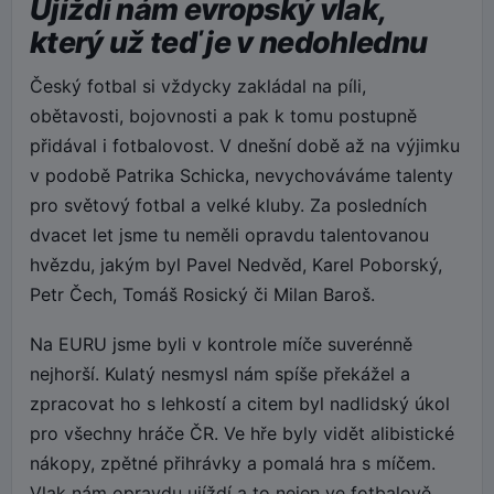
Ujíždí nám evropský vlak,
který už teď je v nedohlednu
Český fotbal si vždycky zakládal na píli,
obětavosti, bojovnosti a pak k tomu postupně
přidával i fotbalovost. V dnešní době až na výjimku
v podobě Patrika Schicka, nevychováváme talenty
pro světový fotbal a velké kluby. Za posledních
dvacet let jsme tu neměli opravdu talentovanou
hvězdu, jakým byl Pavel Nedvěd, Karel Poborský,
Petr Čech, Tomáš Rosický či Milan Baroš.
Na EURU jsme byli v kontrole míče suverénně
nejhorší. Kulatý nesmysl nám spíše překážel a
zpracovat ho s lehkostí a citem byl nadlidský úkol
pro všechny hráče ČR. Ve hře byly vidět alibistické
nákopy, zpětné přihrávky a pomalá hra s míčem.
Vlak nám opravdu ujíždí a to nejen ve fotbalově