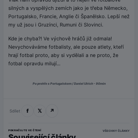
silných a vyspělých zemích jako je třeba Německo,
Portugalsko, Francie, Anglie či Španělsko. Lepší než
my už jsou i Gruzínci, Rumuni či Slovinci.
Kde je chyba?! Ve výchově hráčů již odmala!
Nevychováváme fotbalisty, ale pouze atlety, kteří
hrají fotbal proto, aby si vydělali a ne proto, že
fotbal opravdu milují...
Po prohře s Portugalskem / Daniel Ulrich - 90min
f
𝕏
↗
Sdílet
POKRAČUJTE VE ČTENÍ
VŠECHNY ČLÁNKY
Související články