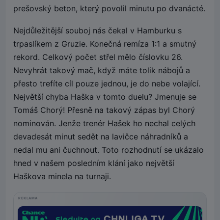
prešovský beton, který povolil minutu po dvanácté.
Nejdůležitější souboj nás čekal v Hamburku s
trpaslíkem z Gruzie. Konečná remíza 1:1 a smutný
rekord. Celkový počet střel mělo číslovku 26.
Nevyhrát takový mač, když máte tolik nábojů a
přesto trefíte cíl pouze jednou, je do nebe volající.
Největší chyba Haška v tomto duelu? Jmenuje se
Tomáš Chorý! Přesně na takový zápas byl Chorý
nominován. Jenže trenér Hašek ho nechal celých
devadesát minut sedět na lavičce náhradníků a
nedal mu ani čuchnout. Toto rozhodnutí se ukázalo
hned v našem posledním klání jako největší
Haškova minela na turnaji.
REKLAMA