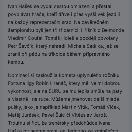
Ivan Hašek se vydal cestou omlazení a přestal
povolávat hráče, kteří dříve i přes vyšší věk jezdili
na každý reprezentační sraz. Na závěrečném
šampionátu byli jen tři třicátníci. Hříšník z Belmonda
Vladimír Coufal, Tomáš Holeš a později povolaný
Petr Ševčík, který nahradil Michala Sadílka, jež se
zranil při pádu na tříkolce během přípravného
kempu.
Nominaci si zasloužila kometa uplynulého ročníku
Fortuna ligy Robin Hranáč, který měl velmi dobrou
výkonnost, ale na EURU se mu lepila smůla na paty
a vlastně i na ruce. Můžeme jmenovat další mladé
pušky, jako je například Martin Vitík, Tomáš Vlček,
Matěj Jurásek, Pavel Šulc či Vítězslav Jaroš.
Troufnu si říct, že trenérský předchůdce Ivana
Haška by nenominoval ani jednoho ze zmíněných.