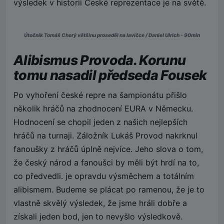
výsledek v historii České reprezentace je na světě.
Útočník Tomáš Chorý většinu proseděl na lavičce / Daniel Ulrich - 90min
Alibismus Provoda. Korunu
tomu nasadil předseda Fousek
Po vyhoření české repre na šampionátu přišlo
několik hráčů na zhodnocení EURA v Německu.
Hodnocení se chopil jeden z našich nejlepších
hráčů na turnaji. Záložník Lukáš Provod nakrknul
fanoušky z hráčů úplně nejvíce. Jeho slova o tom,
že český národ a fanoušci by měli být hrdí na to,
co předvedli. je opravdu výsměchem a totálním
alibismem. Budeme se plácat po ramenou, že je to
vlastně skvělý výsledek, že jsme hráli dobře a
získali jeden bod, jen to nevyšlo výsledkově.