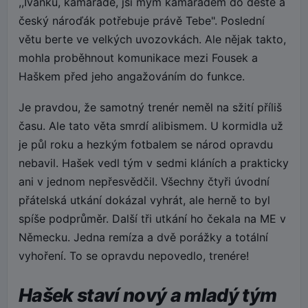
,,Ivánku, kamaráde, jsi mým kamarádem do deště a
český nároďák potřebuje právě Tebe". Poslední
větu berte ve velkých uvozovkách. Ale nějak takto,
mohla proběhnout komunikace mezi Fousek a
Haškem před jeho angažováním do funkce.
Je pravdou, že samotný trenér neměl na sžití příliš
času. Ale tato věta smrdí alibismem. U kormidla už
je půl roku a hezkým fotbalem se národ opravdu
nebavil. Hašek vedl tým v sedmi kláních a prakticky
ani v jednom nepřesvědčil. Všechny čtyři úvodní
přátelská utkání dokázal vyhrát, ale herně to byl
spíše podprůměr. Další tři utkání ho čekala na ME v
Německu. Jedna remíza a dvě porážky a totální
vyhoření. To se opravdu nepovedlo, trenére!
Hašek staví nový a mladý tým