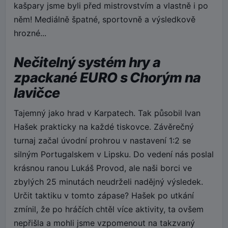
kašpary jsme byli před mistrovstvím a vlastně i po
něm! Mediálně špatné, sportovně a výsledkově
hrozné...
Nečitelný systém hry a
zpackané EURO s Chorým na
lavičce
Tajemný jako hrad v Karpatech. Tak působil Ivan
Hašek prakticky na každé tiskovce. Závěrečný
turnaj začal úvodní prohrou v nastavení 1:2 se
silným Portugalskem v Lipsku. Do vedení nás poslal
krásnou ranou Lukáš Provod, ale naši borci ve
zbylých 25 minutách neudrželi nadějný výsledek.
Určit taktiku v tomto zápase? Hašek po utkání
zmínil, že po hráčích chtěl více aktivity, ta ovšem
nepřišla a mohli jsme vzpomenout na takzvaný