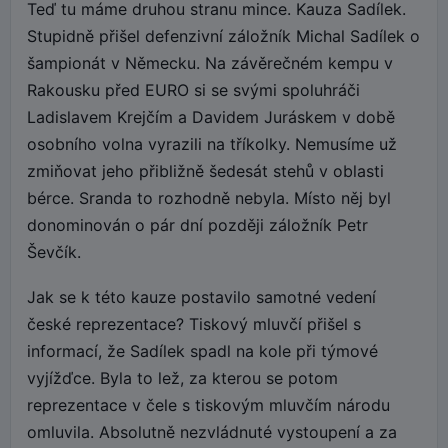
Teď tu máme druhou stranu mince. Kauza Sadílek.
Stupidně přišel defenzivní záložník Michal Sadílek o
šampionát v Německu. Na závěrečném kempu v
Rakousku před EURO si se svými spoluhráči
Ladislavem Krejčím a Davidem Juráskem v době
osobního volna vyrazili na tříkolky. Nemusíme už
zmiňovat jeho přibližně šedesát stehů v oblasti
bérce. Sranda to rozhodně nebyla. Místo něj byl
donominován o pár dní později záložník Petr
Ševčík.
Jak se k této kauze postavilo samotné vedení
české reprezentace? Tiskový mluvčí přišel s
informací, že Sadílek spadl na kole při týmové
vyjížďce. Byla to lež, za kterou se potom
reprezentace v čele s tiskovým mluvčím národu
omluvila. Absolutně nezvládnuté vystoupení a za