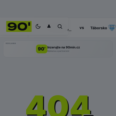
👤
Baník
14:30
vs
PROGRAM
Táborsko
Ostrava
II
REKLAMA
Inzerujte na 90min.cz
90’
Reklama a partnerství
404