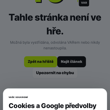
VAR
Tahle stránka není ve
hře.
Možná byla vystřídána, odvolána VARem nebo nikdy
nenastoupila.
Zpět na hřiště
Najít článek
Upozornit na chybu
VAŠE SOUKROMÍ
Cookies a Google předvolby