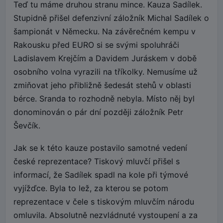
Teď tu máme druhou stranu mince. Kauza Sadílek.
Stupidně přišel defenzivní záložník Michal Sadílek o
šampionát v Německu. Na závěrečném kempu v
Rakousku před EURO si se svými spoluhráči
Ladislavem Krejčím a Davidem Juráskem v době
osobního volna vyrazili na tříkolky. Nemusíme už
zmiňovat jeho přibližně šedesát stehů v oblasti
bérce. Sranda to rozhodně nebyla. Místo něj byl
donominován o pár dní později záložník Petr
Ševčík.
Jak se k této kauze postavilo samotné vedení
české reprezentace? Tiskový mluvčí přišel s
informací, že Sadílek spadl na kole při týmové
vyjížďce. Byla to lež, za kterou se potom
reprezentace v čele s tiskovým mluvčím národu
omluvila. Absolutně nezvládnuté vystoupení a za