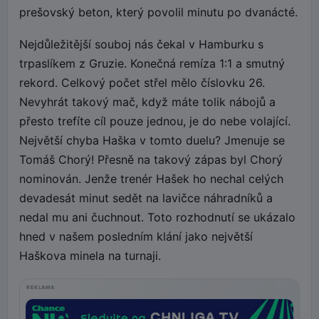
prešovský beton, který povolil minutu po dvanácté.
Nejdůležitější souboj nás čekal v Hamburku s
trpaslíkem z Gruzie. Konečná remíza 1:1 a smutný
rekord. Celkový počet střel mělo číslovku 26.
Nevyhrát takový mač, když máte tolik nábojů a
přesto trefíte cíl pouze jednou, je do nebe volající.
Největší chyba Haška v tomto duelu? Jmenuje se
Tomáš Chorý! Přesně na takový zápas byl Chorý
nominován. Jenže trenér Hašek ho nechal celých
devadesát minut sedět na lavičce náhradníků a
nedal mu ani čuchnout. Toto rozhodnutí se ukázalo
hned v našem posledním klání jako největší
Haškova minela na turnaji.
REKLAMA