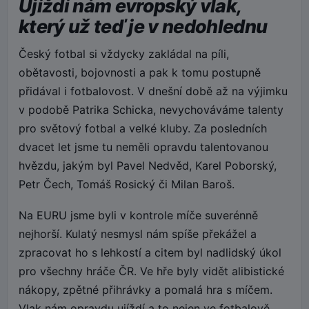
Ujíždí nám evropský vlak,
který už teď je v nedohlednu
Český fotbal si vždycky zakládal na píli,
obětavosti, bojovnosti a pak k tomu postupně
přidával i fotbalovost. V dnešní době až na výjimku
v podobě Patrika Schicka, nevychováváme talenty
pro světový fotbal a velké kluby. Za posledních
dvacet let jsme tu neměli opravdu talentovanou
hvězdu, jakým byl Pavel Nedvěd, Karel Poborský,
Petr Čech, Tomáš Rosický či Milan Baroš.
Na EURU jsme byli v kontrole míče suverénně
nejhorší. Kulatý nesmysl nám spíše překážel a
zpracovat ho s lehkostí a citem byl nadlidský úkol
pro všechny hráče ČR. Ve hře byly vidět alibistické
nákopy, zpětné přihrávky a pomalá hra s míčem.
Vlak nám opravdu ujíždí a to nejen ve fotbalově