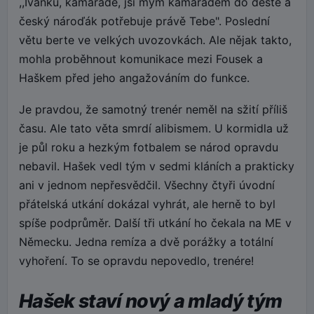
,,Ivánku, kamaráde, jsi mým kamarádem do deště a
český nároďák potřebuje právě Tebe". Poslední
větu berte ve velkých uvozovkách. Ale nějak takto,
mohla proběhnout komunikace mezi Fousek a
Haškem před jeho angažováním do funkce.
Je pravdou, že samotný trenér neměl na sžití příliš
času. Ale tato věta smrdí alibismem. U kormidla už
je půl roku a hezkým fotbalem se národ opravdu
nebavil. Hašek vedl tým v sedmi kláních a prakticky
ani v jednom nepřesvědčil. Všechny čtyři úvodní
přátelská utkání dokázal vyhrát, ale herně to byl
spíše podprůměr. Další tři utkání ho čekala na ME v
Německu. Jedna remíza a dvě porážky a totální
vyhoření. To se opravdu nepovedlo, trenére!
Hašek staví nový a mladý tým