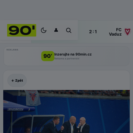
👤
Inter
FC
90+2'
2 : 1
ŽIVĚ
Turku
Vaduz
REKLAMA
Inzerujte na 90min.cz
90’
Reklama a partnerství
← Zpět