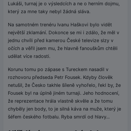
Lukáši, turnaj je o výsledcích a ne o herním dojmu,
který za mne taky nebyl žádná sláva.
Na samotném trenéru Ivanu Haškovi bylo vidět
největší zklamání. Dokonce se mi i zdálo, že měl v
jednu chvíli před kamerou České televize slzy v
očích a věřil jsem mu, že hlavně fanouškům chtěli
udělat více radosti.
Korunu tomu po zápase s Tureckem nasadil v
rozhovoru předseda Petr Fousek. Kdyby člověk
netušil, že Česko takhle šíleně vyhořelo, řekl by, že
Fousek byl na úplně jiném turnaji. Jeho hodnocení,
že reprezentace hrála vlastně skvěle a že tomu
chyběly jen body, to je silná káva na muže, který je
šéfem českého fotbalu. Ryba smrdí od hlavy...