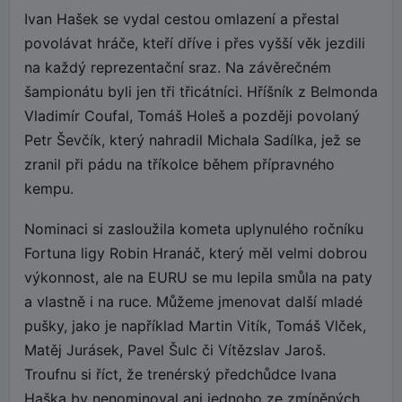
Ivan Hašek se vydal cestou omlazení a přestal
povolávat hráče, kteří dříve i přes vyšší věk jezdili
na každý reprezentační sraz. Na závěrečném
šampionátu byli jen tři třicátníci. Hříšník z Belmonda
Vladimír Coufal, Tomáš Holeš a později povolaný
Petr Ševčík, který nahradil Michala Sadílka, jež se
zranil při pádu na tříkolce během přípravného
kempu.
Nominaci si zasloužila kometa uplynulého ročníku
Fortuna ligy Robin Hranáč, který měl velmi dobrou
výkonnost, ale na EURU se mu lepila smůla na paty
a vlastně i na ruce. Můžeme jmenovat další mladé
pušky, jako je například Martin Vitík, Tomáš Vlček,
Matěj Jurásek, Pavel Šulc či Vítězslav Jaroš.
Troufnu si říct, že trenérský předchůdce Ivana
Haška by nenominoval ani jednoho ze zmíněných.