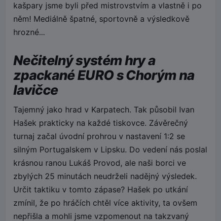
kašpary jsme byli před mistrovstvím a vlastně i po
něm! Mediálně špatné, sportovně a výsledkově
hrozné...
Nečitelný systém hry a
zpackané EURO s Chorým na
lavičce
Tajemný jako hrad v Karpatech. Tak působil Ivan
Hašek prakticky na každé tiskovce. Závěrečný
turnaj začal úvodní prohrou v nastavení 1:2 se
silným Portugalskem v Lipsku. Do vedení nás poslal
krásnou ranou Lukáš Provod, ale naši borci ve
zbylých 25 minutách neudrželi nadějný výsledek.
Určit taktiku v tomto zápase? Hašek po utkání
zmínil, že po hráčích chtěl více aktivity, ta ovšem
nepřišla a mohli jsme vzpomenout na takzvaný