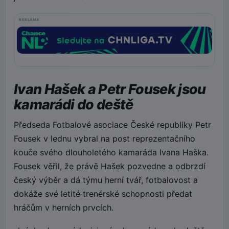
REKLAMA
Ivan Hašek a Petr Fousek jsou
kamarádi do deště
Předseda Fotbalové asociace České republiky Petr
Fousek v lednu vybral na post reprezentačního
kouče svého dlouholetého kamaráda Ivana Haška.
Fousek věřil, že právě Hašek pozvedne a odbrzdí
český výběr a dá týmu herní tvář, fotbalovost a
dokáže své letité trenérské schopnosti předat
hráčům v herních prvcích.