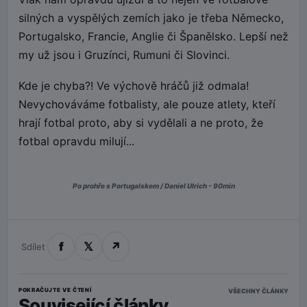
silných a vyspělých zemích jako je třeba Německo,
Portugalsko, Francie, Anglie či Španělsko. Lepší než
my už jsou i Gruzínci, Rumuni či Slovinci.
Kde je chyba?! Ve výchově hráčů již odmala!
Nevychováváme fotbalisty, ale pouze atlety, kteří
hrají fotbal proto, aby si vydělali a ne proto, že
fotbal opravdu milují...
Po prohře s Portugalskem / Daniel Ulrich - 90min
f
𝕏
↗
Sdílet
POKRAČUJTE VE ČTENÍ
VŠECHNY ČLÁNKY
Související články