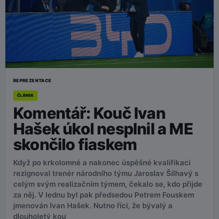
REPREZENTACE
ČLÁNEK
Komentář: Kouč Ivan
Hašek úkol nesplnil a ME
skončilo fiaskem
Když po krkolomné a nakonec úspěšné kvalifikaci
rezignoval trenér národního týmu Jaroslav Šilhavý s
celým svým realizačním týmem, čekalo se, kdo přijde
za něj. V lednu byl pak předsedou Petrem Fouskem
jmenován Ivan Hašek. Nutno říci, že bývalý a
dlouholetý kou