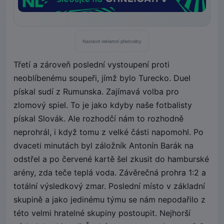
Nastavit reklamní předvolby
Třetí a zároveň poslední vystoupení proti
neoblíbenému soupeři, jímž bylo Turecko. Duel
pískal sudí z Rumunska. Zajímavá volba pro
zlomový spiel. To je jako kdyby naše fotbalisty
pískal Slovák. Ale rozhodčí nám to rozhodně
neprohrál, i když tomu z velké části napomohl. Po
dvaceti minutách byl záložník Antonín Barák na
odstřel a po červené kartě šel zkusit do hamburské
arény, zda teče teplá voda. Závěrečná prohra 1:2 a
totální výsledkový zmar. Poslední místo v základní
skupině a jako jedinému týmu se nám nepodařilo z
této velmi hratelné skupiny postoupit. Nejhorší