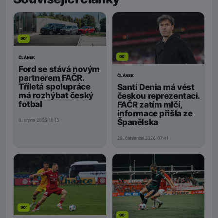
90'
90'
ČLÁNEK
Ford se stává novým
ČLÁNEK
partnerem FAČR.
Tříletá spolupráce
Santi Denia má vést
má rozhýbat český
českou reprezentaci.
fotbal
FAČR zatím mlčí,
informace přišla ze
Španělska
6. srpna 2026 16:15
29. července 2026 07:41
90'
90'