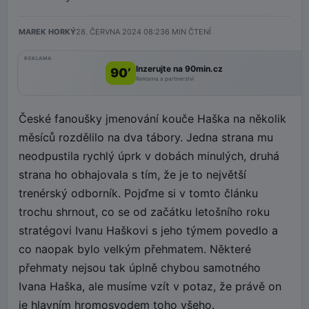
MAREK HORKÝ
28. ČERVNA 2024 08:23
6
MIN ČTENÍ
REKLAMA
Inzerujte na 90min.cz
90’
Reklama a partnerství
České fanoušky jmenování kouče Haška na několik
měsíců rozdělilo na dva tábory. Jedna strana mu
neodpustila rychlý úprk v dobách minulých, druhá
strana ho obhajovala s tím, že je to největší
trenérský odborník. Pojďme si v tomto článku
trochu shrnout, co se od začátku letošního roku
stratégovi Ivanu Haškovi s jeho týmem povedlo a
co naopak bylo velkým přehmatem. Některé
přehmaty nejsou tak úplně chybou samotného
Ivana Haška, ale musíme vzít v potaz, že právě on
je hlavním hromosvodem toho všeho.