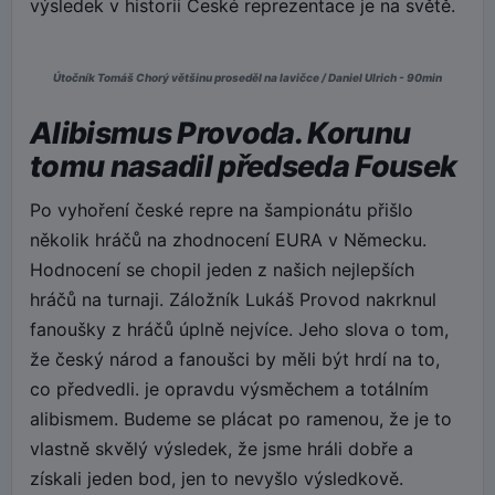
výsledek v historii České reprezentace je na světě.
Útočník Tomáš Chorý většinu proseděl na lavičce / Daniel Ulrich - 90min
Alibismus Provoda. Korunu
tomu nasadil předseda Fousek
Po vyhoření české repre na šampionátu přišlo
několik hráčů na zhodnocení EURA v Německu.
Hodnocení se chopil jeden z našich nejlepších
hráčů na turnaji. Záložník Lukáš Provod nakrknul
fanoušky z hráčů úplně nejvíce. Jeho slova o tom,
že český národ a fanoušci by měli být hrdí na to,
co předvedli. je opravdu výsměchem a totálním
alibismem. Budeme se plácat po ramenou, že je to
vlastně skvělý výsledek, že jsme hráli dobře a
získali jeden bod, jen to nevyšlo výsledkově.