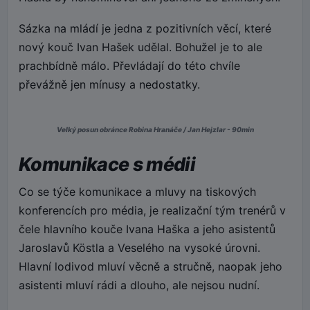
Sázka na mládí je jedna z pozitivních věcí, které
nový kouč Ivan Hašek udělal. Bohužel je to ale
prachbídně málo. Převládají do této chvíle
převážně jen mínusy a nedostatky.
Velký posun obránce Robina Hranáče / Jan Hejzlar - 90min
Komunikace s médii
Co se týče komunikace a mluvy na tiskových
konferencích pro média, je realizační tým trenérů v
čele hlavního kouče Ivana Haška a jeho asistentů
Jaroslavů Köstla a Veselého na vysoké úrovni.
Hlavní lodivod mluví věcně a stručně, naopak jeho
asistenti mluví rádi a dlouho, ale nejsou nudní.