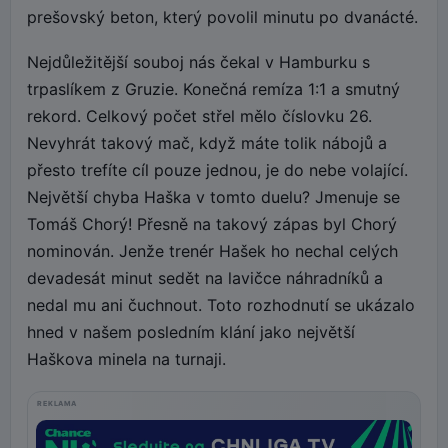
prešovský beton, který povolil minutu po dvanácté.
Nejdůležitější souboj nás čekal v Hamburku s
trpaslíkem z Gruzie. Konečná remíza 1:1 a smutný
rekord. Celkový počet střel mělo číslovku 26.
Nevyhrát takový mač, když máte tolik nábojů a
přesto trefíte cíl pouze jednou, je do nebe volající.
Největší chyba Haška v tomto duelu? Jmenuje se
Tomáš Chorý! Přesně na takový zápas byl Chorý
nominován. Jenže trenér Hašek ho nechal celých
devadesát minut sedět na lavičce náhradníků a
nedal mu ani čuchnout. Toto rozhodnutí se ukázalo
hned v našem posledním klání jako největší
Haškova minela na turnaji.
REKLAMA