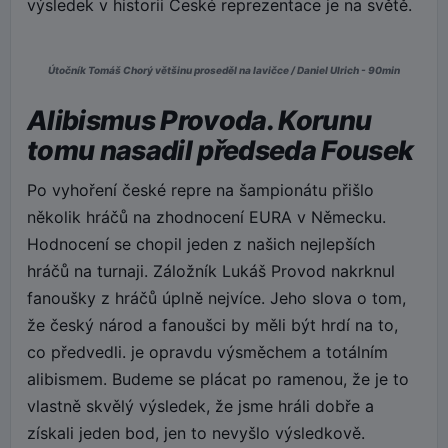
výsledek v historii České reprezentace je na světě.
Útočník Tomáš Chorý většinu proseděl na lavičce / Daniel Ulrich - 90min
Alibismus Provoda. Korunu
tomu nasadil předseda Fousek
Po vyhoření české repre na šampionátu přišlo
několik hráčů na zhodnocení EURA v Německu.
Hodnocení se chopil jeden z našich nejlepších
hráčů na turnaji. Záložník Lukáš Provod nakrknul
fanoušky z hráčů úplně nejvíce. Jeho slova o tom,
že český národ a fanoušci by měli být hrdí na to,
co předvedli. je opravdu výsměchem a totálním
alibismem. Budeme se plácat po ramenou, že je to
vlastně skvělý výsledek, že jsme hráli dobře a
získali jeden bod, jen to nevyšlo výsledkově.