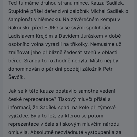
Teď tu máme druhou stranu mince. Kauza Sadílek.
Stupidně přišel defenzivní záložník Michal Sadílek o
šampionát v Německu. Na závěrečném kempu v
Rakousku před EURO si se svými spoluhráči
Ladislavem Krejčím a Davidem Juráskem v době
osobního volna vyrazili na tříkolky. Nemusíme už
zmiňovat jeho přibližně šedesát stehů v oblasti
bérce. Sranda to rozhodně nebyla. Místo něj byl
donominován o pár dní později záložník Petr
Ševčík.
Jak se k této kauze postavilo samotné vedení
české reprezentace? Tiskový mluvčí přišel s
informací, že Sadílek spadl na kole při týmové
vyjížďce. Byla to lež, za kterou se potom
reprezentace v čele s tiskovým mluvčím národu
omluvila. Absolutně nezvládnuté vystoupení a za