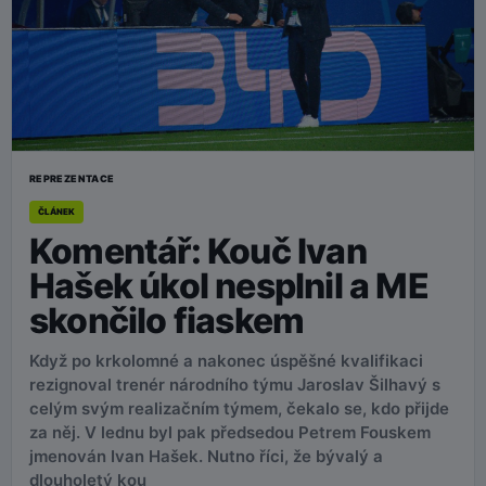
REPREZENTACE
ČLÁNEK
Komentář: Kouč Ivan
Hašek úkol nesplnil a ME
skončilo fiaskem
Když po krkolomné a nakonec úspěšné kvalifikaci
rezignoval trenér národního týmu Jaroslav Šilhavý s
celým svým realizačním týmem, čekalo se, kdo přijde
za něj. V lednu byl pak předsedou Petrem Fouskem
jmenován Ivan Hašek. Nutno říci, že bývalý a
dlouholetý kou