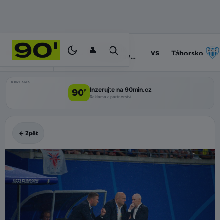
👤
Baník
14:30
vs
PROGRAM
Táborsko
Ostrava
II
REKLAMA
Inzerujte na 90min.cz
90’
Reklama a partnerství
← Zpět