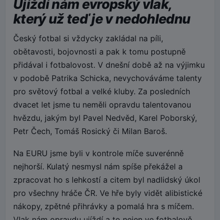
Ujíždí nám evropský vlak,
který už teď je v nedohlednu
Český fotbal si vždycky zakládal na píli,
obětavosti, bojovnosti a pak k tomu postupně
přidával i fotbalovost. V dnešní době až na výjimku
v podobě Patrika Schicka, nevychováváme talenty
pro světový fotbal a velké kluby. Za posledních
dvacet let jsme tu neměli opravdu talentovanou
hvězdu, jakým byl Pavel Nedvěd, Karel Poborský,
Petr Čech, Tomáš Rosický či Milan Baroš.
Na EURU jsme byli v kontrole míče suverénně
nejhorší. Kulatý nesmysl nám spíše překážel a
zpracovat ho s lehkostí a citem byl nadlidský úkol
pro všechny hráče ČR. Ve hře byly vidět alibistické
nákopy, zpětné přihrávky a pomalá hra s míčem.
Vlak nám opravdu ujíždí a to nejen ve fotbalově