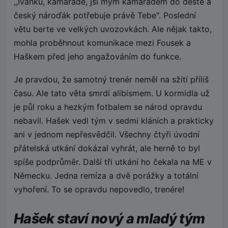
,,Ivánku, kamaráde, jsi mým kamarádem do deště a
český nároďák potřebuje právě Tebe". Poslední
větu berte ve velkých uvozovkách. Ale nějak takto,
mohla proběhnout komunikace mezi Fousek a
Haškem před jeho angažováním do funkce.
Je pravdou, že samotný trenér neměl na sžití příliš
času. Ale tato věta smrdí alibismem. U kormidla už
je půl roku a hezkým fotbalem se národ opravdu
nebavil. Hašek vedl tým v sedmi kláních a prakticky
ani v jednom nepřesvědčil. Všechny čtyři úvodní
přátelská utkání dokázal vyhrát, ale herně to byl
spíše podprůměr. Další tři utkání ho čekala na ME v
Německu. Jedna remíza a dvě porážky a totální
vyhoření. To se opravdu nepovedlo, trenére!
Hašek staví nový a mladý tým