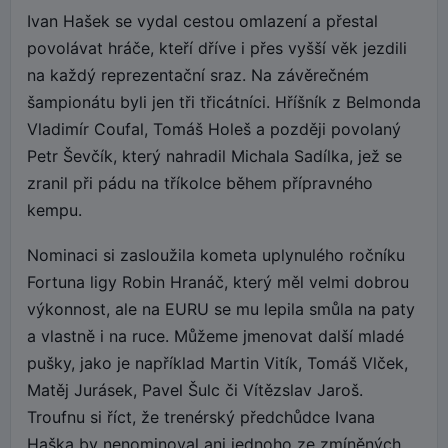
Ivan Hašek se vydal cestou omlazení a přestal
povolávat hráče, kteří dříve i přes vyšší věk jezdili
na každý reprezentační sraz. Na závěrečném
šampionátu byli jen tři třicátníci. Hříšník z Belmonda
Vladimír Coufal, Tomáš Holeš a později povolaný
Petr Ševčík, který nahradil Michala Sadílka, jež se
zranil při pádu na tříkolce během přípravného
kempu.
Nominaci si zasloužila kometa uplynulého ročníku
Fortuna ligy Robin Hranáč, který měl velmi dobrou
výkonnost, ale na EURU se mu lepila smůla na paty
a vlastně i na ruce. Můžeme jmenovat další mladé
pušky, jako je například Martin Vitík, Tomáš Vlček,
Matěj Jurásek, Pavel Šulc či Vítězslav Jaroš.
Troufnu si říct, že trenérský předchůdce Ivana
Haška by nenominoval ani jednoho ze zmíněných.