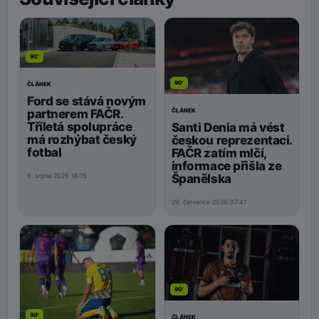
90'
90'
ČLÁNEK
Ford se stává novým
ČLÁNEK
partnerem FAČR.
Tříletá spolupráce
Santi Denia má vést
má rozhýbat český
českou reprezentaci.
fotbal
FAČR zatím mlčí,
informace přišla ze
Španělska
6. srpna 2026 16:15
29. července 2026 07:41
90'
90'
ČLÁNEK