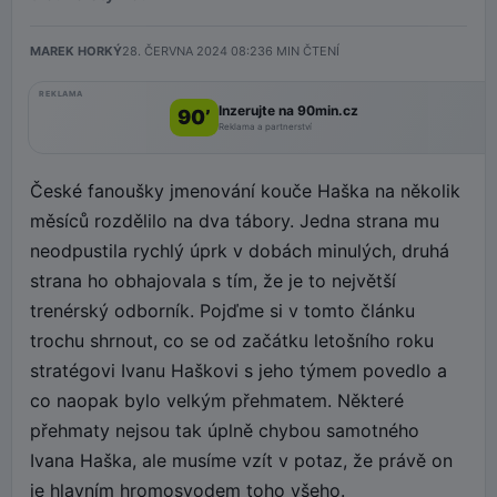
MAREK HORKÝ
28. ČERVNA 2024 08:23
6
MIN ČTENÍ
REKLAMA
Inzerujte na 90min.cz
90’
Reklama a partnerství
České fanoušky jmenování kouče Haška na několik
měsíců rozdělilo na dva tábory. Jedna strana mu
neodpustila rychlý úprk v dobách minulých, druhá
strana ho obhajovala s tím, že je to největší
trenérský odborník. Pojďme si v tomto článku
trochu shrnout, co se od začátku letošního roku
stratégovi Ivanu Haškovi s jeho týmem povedlo a
co naopak bylo velkým přehmatem. Některé
přehmaty nejsou tak úplně chybou samotného
Ivana Haška, ale musíme vzít v potaz, že právě on
je hlavním hromosvodem toho všeho.