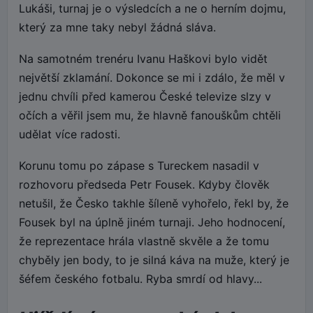
Lukáši, turnaj je o výsledcích a ne o herním dojmu,
který za mne taky nebyl žádná sláva.
Na samotném trenéru Ivanu Haškovi bylo vidět
největší zklamání. Dokonce se mi i zdálo, že měl v
jednu chvíli před kamerou České televize slzy v
očích a věřil jsem mu, že hlavně fanouškům chtěli
udělat více radosti.
Korunu tomu po zápase s Tureckem nasadil v
rozhovoru předseda Petr Fousek. Kdyby člověk
netušil, že Česko takhle šíleně vyhořelo, řekl by, že
Fousek byl na úplně jiném turnaji. Jeho hodnocení,
že reprezentace hrála vlastně skvěle a že tomu
chyběly jen body, to je silná káva na muže, který je
šéfem českého fotbalu. Ryba smrdí od hlavy...