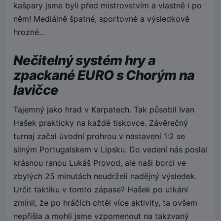
kašpary jsme byli před mistrovstvím a vlastně i po
něm! Mediálně špatné, sportovně a výsledkově
hrozné...
Nečitelný systém hry a
zpackané EURO s Chorým na
lavičce
Tajemný jako hrad v Karpatech. Tak působil Ivan
Hašek prakticky na každé tiskovce. Závěrečný
turnaj začal úvodní prohrou v nastavení 1:2 se
silným Portugalskem v Lipsku. Do vedení nás poslal
krásnou ranou Lukáš Provod, ale naši borci ve
zbylých 25 minutách neudrželi nadějný výsledek.
Určit taktiku v tomto zápase? Hašek po utkání
zmínil, že po hráčích chtěl více aktivity, ta ovšem
nepřišla a mohli jsme vzpomenout na takzvaný