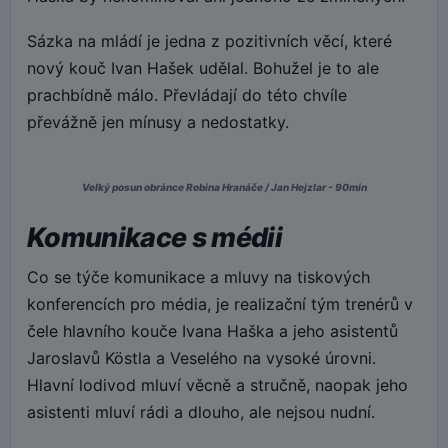
Sázka na mládí je jedna z pozitivních věcí, které
nový kouč Ivan Hašek udělal. Bohužel je to ale
prachbídně málo. Převládají do této chvíle
převážně jen mínusy a nedostatky.
Velký posun obránce Robina Hranáče / Jan Hejzlar - 90min
Komunikace s médii
Co se týče komunikace a mluvy na tiskových
konferencích pro média, je realizační tým trenérů v
čele hlavního kouče Ivana Haška a jeho asistentů
Jaroslavů Köstla a Veselého na vysoké úrovni.
Hlavní lodivod mluví věcně a stručně, naopak jeho
asistenti mluví rádi a dlouho, ale nejsou nudní.