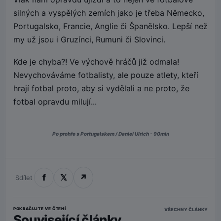
silných a vyspělých zemích jako je třeba Německo,
Portugalsko, Francie, Anglie či Španělsko. Lepší než
my už jsou i Gruzínci, Rumuni či Slovinci.
Kde je chyba?! Ve výchově hráčů již odmala!
Nevychováváme fotbalisty, ale pouze atlety, kteří
hrají fotbal proto, aby si vydělali a ne proto, že
fotbal opravdu milují...
Po prohře s Portugalskem / Daniel Ulrich - 90min
f
𝕏
↗
Sdílet
POKRAČUJTE VE ČTENÍ
VŠECHNY ČLÁNKY
Související články