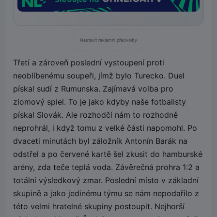
Nastavit reklamní předvolby
Třetí a zároveň poslední vystoupení proti
neoblíbenému soupeři, jímž bylo Turecko. Duel
pískal sudí z Rumunska. Zajímavá volba pro
zlomový spiel. To je jako kdyby naše fotbalisty
pískal Slovák. Ale rozhodčí nám to rozhodně
neprohrál, i když tomu z velké části napomohl. Po
dvaceti minutách byl záložník Antonín Barák na
odstřel a po červené kartě šel zkusit do hamburské
arény, zda teče teplá voda. Závěrečná prohra 1:2 a
totální výsledkový zmar. Poslední místo v základní
skupině a jako jedinému týmu se nám nepodařilo z
této velmi hratelné skupiny postoupit. Nejhorší