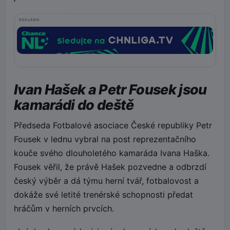
REKLAMA
Ivan Hašek a Petr Fousek jsou
kamarádi do deště
Předseda Fotbalové asociace České republiky Petr
Fousek v lednu vybral na post reprezentačního
kouče svého dlouholetého kamaráda Ivana Haška.
Fousek věřil, že právě Hašek pozvedne a odbrzdí
český výběr a dá týmu herní tvář, fotbalovost a
dokáže své letité trenérské schopnosti předat
hráčům v herních prvcích.