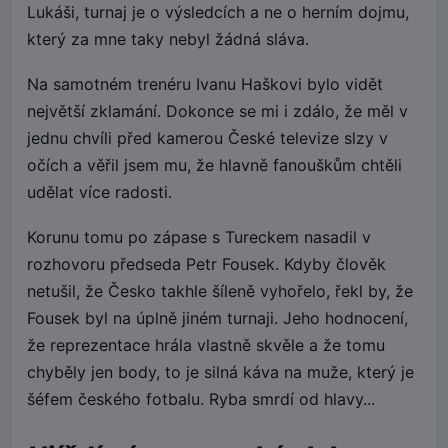
Lukáši, turnaj je o výsledcích a ne o herním dojmu,
který za mne taky nebyl žádná sláva.
Na samotném trenéru Ivanu Haškovi bylo vidět
největší zklamání. Dokonce se mi i zdálo, že měl v
jednu chvíli před kamerou České televize slzy v
očích a věřil jsem mu, že hlavně fanouškům chtěli
udělat více radosti.
Korunu tomu po zápase s Tureckem nasadil v
rozhovoru předseda Petr Fousek. Kdyby člověk
netušil, že Česko takhle šíleně vyhořelo, řekl by, že
Fousek byl na úplně jiném turnaji. Jeho hodnocení,
že reprezentace hrála vlastně skvěle a že tomu
chyběly jen body, to je silná káva na muže, který je
šéfem českého fotbalu. Ryba smrdí od hlavy...