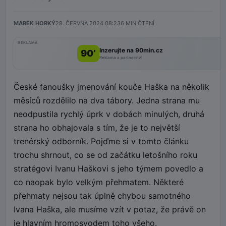
MAREK HORKÝ
28. ČERVNA 2024 08:23
6
MIN ČTENÍ
REKLAMA
Inzerujte na 90min.cz
90’
Reklama a partnerství
České fanoušky jmenování kouče Haška na několik
měsíců rozdělilo na dva tábory. Jedna strana mu
neodpustila rychlý úprk v dobách minulých, druhá
strana ho obhajovala s tím, že je to největší
trenérský odborník. Pojďme si v tomto článku
trochu shrnout, co se od začátku letošního roku
stratégovi Ivanu Haškovi s jeho týmem povedlo a
co naopak bylo velkým přehmatem. Některé
přehmaty nejsou tak úplně chybou samotného
Ivana Haška, ale musíme vzít v potaz, že právě on
je hlavním hromosvodem toho všeho.