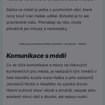
Sázka na mládí je jedna z pozitivních věcí, které
nový kouč Ivan Hašek udělal. Bohužel je to ale
prachbídně málo. Převládají do této chvíle
převážně jen mínusy a nedostatky.
Velký posun obránce Robina Hranáče / Jan Hejzlar - 90min
Komunikace s médii
Co se týče komunikace a mluvy na tiskových
konferencích pro média, je realizační tým trenérů v
čele hlavního kouče Ivana Haška a jeho asistentů
Jaroslavů Köstla a Veselého na vysoké úrovni.
Hlavní lodivod mluví věcně a stručně, naopak jeho
asistenti mluví rádi a dlouho, ale nejsou nudní.