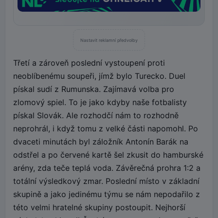
Nastavit reklamní předvolby
Třetí a zároveň poslední vystoupení proti
neoblíbenému soupeři, jímž bylo Turecko. Duel
pískal sudí z Rumunska. Zajímavá volba pro
zlomový spiel. To je jako kdyby naše fotbalisty
pískal Slovák. Ale rozhodčí nám to rozhodně
neprohrál, i když tomu z velké části napomohl. Po
dvaceti minutách byl záložník Antonín Barák na
odstřel a po červené kartě šel zkusit do hamburské
arény, zda teče teplá voda. Závěrečná prohra 1:2 a
totální výsledkový zmar. Poslední místo v základní
skupině a jako jedinému týmu se nám nepodařilo z
této velmi hratelné skupiny postoupit. Nejhorší