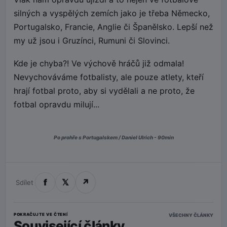
silných a vyspělých zemích jako je třeba Německo,
Portugalsko, Francie, Anglie či Španělsko. Lepší než
my už jsou i Gruzínci, Rumuni či Slovinci.
Kde je chyba?! Ve výchově hráčů již odmala!
Nevychováváme fotbalisty, ale pouze atlety, kteří
hrají fotbal proto, aby si vydělali a ne proto, že
fotbal opravdu milují...
Po prohře s Portugalskem / Daniel Ulrich - 90min
f
𝕏
↗
Sdílet
POKRAČUJTE VE ČTENÍ
VŠECHNY ČLÁNKY
Související články