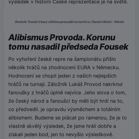
výsledek v historii České reprezentace je na světě.
Útočník Tomáš Chorý většinu proseděl na lavičce / Daniel Ulrich - 90min
Alibismus Provoda. Korunu
tomu nasadil předseda Fousek
Po vyhoření české repre na šampionátu přišlo
několik hráčů na zhodnocení EURA v Německu.
Hodnocení se chopil jeden z našich nejlepších
hráčů na turnaji. Záložník Lukáš Provod nakrknul
fanoušky z hráčů úplně nejvíce. Jeho slova o tom,
že český národ a fanoušci by měli být hrdí na to,
co předvedli. je opravdu výsměchem a totálním
alibismem. Budeme se plácat po ramenou, že je to
vlastně skvělý výsledek, že jsme hráli dobře a
získali jeden bod, jen to nevyšlo výsledkově.