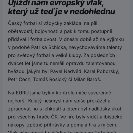
Ujíždí nám evropský vlak,
který už teď je v nedohlednu
Český fotbal si vždycky zakládal na píli,
obětavosti, bojovnosti a pak k tomu postupně
přidával i fotbalovost. V dnešní době až na výjimku
v podobě Patrika Schicka, nevychováváme talenty
pro světový fotbal a velké kluby. Za posledních
dvacet let jsme tu neměli opravdu talentovanou
hvězdu, jakým byl Pavel Nedvěd, Karel Poborský,
Petr Čech, Tomáš Rosický či Milan Baroš.
Na EURU jsme byli v kontrole míče suverénně
nejhorší. Kulatý nesmysl nám spíše překážel a
zpracovat ho s lehkostí a citem byl nadlidský úkol
pro všechny hráče ČR. Ve hře byly vidět alibistické
nákopy, zpětné přihrávky a pomalá hra s míčem.
Vlak nám opravdu ujíždí a to nejen ve fotbalově