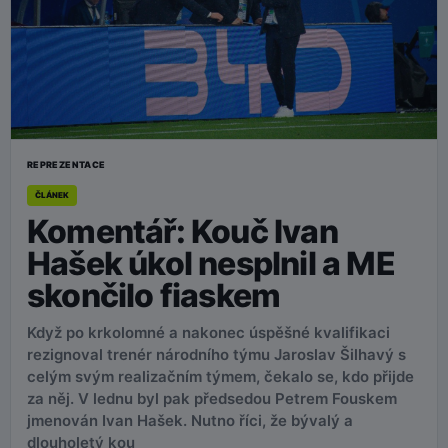
REPREZENTACE
ČLÁNEK
Komentář: Kouč Ivan
Hašek úkol nesplnil a ME
skončilo fiaskem
Když po krkolomné a nakonec úspěšné kvalifikaci
rezignoval trenér národního týmu Jaroslav Šilhavý s
celým svým realizačním týmem, čekalo se, kdo přijde
za něj. V lednu byl pak předsedou Petrem Fouskem
jmenován Ivan Hašek. Nutno říci, že bývalý a
dlouholetý kou