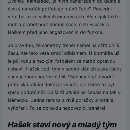
,,Ivánku, kamaráde, jsi mým kamarádem do deště a
český nároďák potřebuje právě Tebe". Poslední
větu berte ve velkých uvozovkách. Ale nějak takto,
mohla proběhnout komunikace mezi Fousek a
Haškem před jeho angažováním do funkce.
Je pravdou, že samotný trenér neměl na sžití příliš
času. Ale tato věta smrdí alibismem. U kormidla už
je půl roku a hezkým fotbalem se národ opravdu
nebavil. Hašek vedl tým v sedmi kláních a prakticky
ani v jednom nepřesvědčil. Všechny čtyři úvodní
přátelská utkání dokázal vyhrát, ale herně to byl
spíše podprůměr. Další tři utkání ho čekala na ME v
Německu. Jedna remíza a dvě porážky a totální
vyhoření. To se opravdu nepovedlo, trenére!
Hašek staví nový a mladý tým