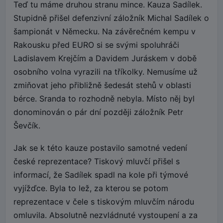
Teď tu máme druhou stranu mince. Kauza Sadílek.
Stupidně přišel defenzivní záložník Michal Sadílek o
šampionát v Německu. Na závěrečném kempu v
Rakousku před EURO si se svými spoluhráči
Ladislavem Krejčím a Davidem Juráskem v době
osobního volna vyrazili na tříkolky. Nemusíme už
zmiňovat jeho přibližně šedesát stehů v oblasti
bérce. Sranda to rozhodně nebyla. Místo něj byl
donominován o pár dní později záložník Petr
Ševčík.
Jak se k této kauze postavilo samotné vedení
české reprezentace? Tiskový mluvčí přišel s
informací, že Sadílek spadl na kole při týmové
vyjížďce. Byla to lež, za kterou se potom
reprezentace v čele s tiskovým mluvčím národu
omluvila. Absolutně nezvládnuté vystoupení a za