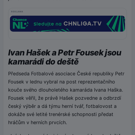
REKLAMA
Ivan Hašek a Petr Fousek jsou
kamarádi do deště
Předseda Fotbalové asociace České republiky Petr
Fousek v lednu vybral na post reprezentačního
kouče svého dlouholetého kamaráda Ivana Haška.
Fousek věřil, že právě Hašek pozvedne a odbrzdí
český výběr a dá týmu herní tvář, fotbalovost a
dokáže své letité trenérské schopnosti předat
hráčům v herních prvcích.