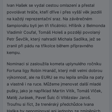
Ivan Hašek se vydal cestou omlazení a přestal
povolávat hráče, kteří dříve i přes vyšší věk jezdili
na každý reprezentační sraz. Na závěrečném
šampionátu byli jen tři třicátníci. Hříšník z Belmonda
Vladimír Coufal, Tomáš Holeš a později povolaný
Petr Ševčík, který nahradil Michala Sadílka, jež se
zranil při pádu na tříkolce během přípravného
kempu.
Nominaci si zasloužila kometa uplynulého ročníku
Fortuna ligy Robin Hranáč, který měl velmi dobrou
výkonnost, ale na EURU se mu lepila smůla na paty
a vlastně i na ruce. Můžeme jmenovat další mladé
pušky, jako je například Martin Vitík, Tomáš Vlček,
Matěj Jurásek, Pavel Šulc či Vítězslav Jaroš.
Troufnu si říct, že trenérský předchůdce Ivana
Haška by nenominoval ani jednoho ze zmíněných.