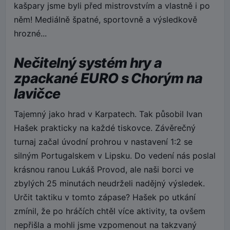
kašpary jsme byli před mistrovstvím a vlastně i po
něm! Mediálně špatné, sportovně a výsledkově
hrozné...
Nečitelný systém hry a
zpackané EURO s Chorým na
lavičce
Tajemný jako hrad v Karpatech. Tak působil Ivan
Hašek prakticky na každé tiskovce. Závěrečný
turnaj začal úvodní prohrou v nastavení 1:2 se
silným Portugalskem v Lipsku. Do vedení nás poslal
krásnou ranou Lukáš Provod, ale naši borci ve
zbylých 25 minutách neudrželi nadějný výsledek.
Určit taktiku v tomto zápase? Hašek po utkání
zmínil, že po hráčích chtěl více aktivity, ta ovšem
nepřišla a mohli jsme vzpomenout na takzvaný