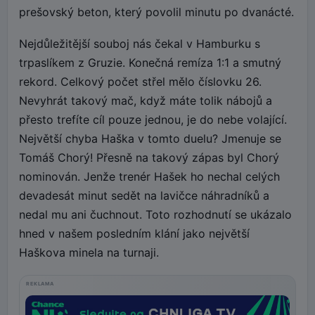
prešovský beton, který povolil minutu po dvanácté.
Nejdůležitější souboj nás čekal v Hamburku s
trpaslíkem z Gruzie. Konečná remíza 1:1 a smutný
rekord. Celkový počet střel mělo číslovku 26.
Nevyhrát takový mač, když máte tolik nábojů a
přesto trefíte cíl pouze jednou, je do nebe volající.
Největší chyba Haška v tomto duelu? Jmenuje se
Tomáš Chorý! Přesně na takový zápas byl Chorý
nominován. Jenže trenér Hašek ho nechal celých
devadesát minut sedět na lavičce náhradníků a
nedal mu ani čuchnout. Toto rozhodnutí se ukázalo
hned v našem posledním klání jako největší
Haškova minela na turnaji.
REKLAMA