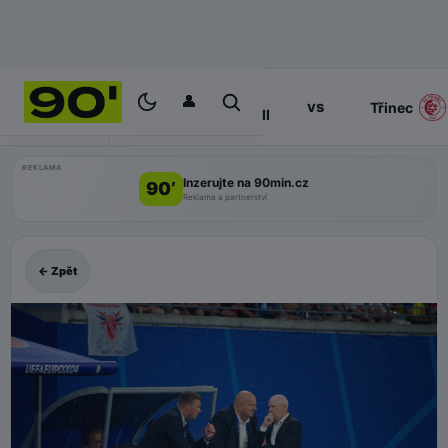
👤
Slavia
17:00
vs
PROGRAM
Třinec
Praha II
REKLAMA
Inzerujte na 90min.cz
90’
Reklama a partnerství
← Zpět