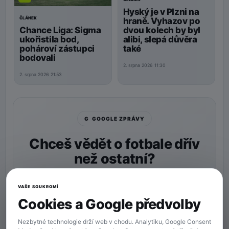
Hyský je v Plzni na
ČLÁNEK
hraně. Vyhazov po
Chance Liga: Sigma
dvou kolech by byl
ukořistila bod,
alibi, slepá důvěra
pohároví zástupci
také
bodovali
2. srpna 2026 11:30
2. srpna 2026 21:53
G GOOGLE ZPRÁVY
Chceš vědět o fotbale dřív
než ostatní?
Nastav si
90min.cz
jako preferovaný zdroj a naše
zprávy uvidíš v Googlu častěji.
VAŠE SOUKROMÍ
Cookies a Google předvolby
★ Preferovaný zdroj
Více zpráv na Googlu
Nezbytné technologie drží web v chodu. Analytiku, Google Consent