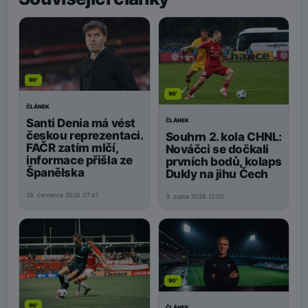
90'
90'
ČLÁNEK
Santi Denia má vést
ČLÁNEK
českou reprezentaci.
Souhrn 2. kola CHNL:
FAČR zatím mlčí,
Nováčci se dočkali
informace přišla ze
prvních bodů, kolaps
Španělska
Dukly na jihu Čech
29. července 2026 07:41
3. srpna 2026 12:00
90'
90'
ČLÁNEK