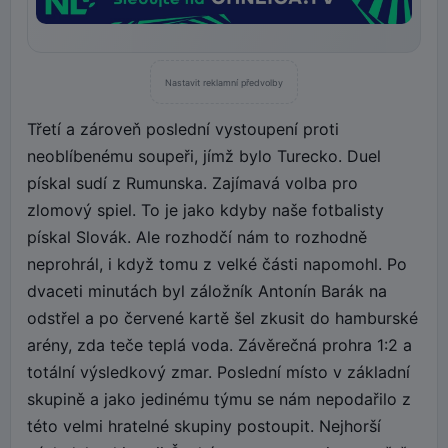
Nastavit reklamní předvolby
Třetí a zároveň poslední vystoupení proti
neoblíbenému soupeři, jímž bylo Turecko. Duel
pískal sudí z Rumunska. Zajímavá volba pro
zlomový spiel. To je jako kdyby naše fotbalisty
pískal Slovák. Ale rozhodčí nám to rozhodně
neprohrál, i když tomu z velké části napomohl. Po
dvaceti minutách byl záložník Antonín Barák na
odstřel a po červené kartě šel zkusit do hamburské
arény, zda teče teplá voda. Závěrečná prohra 1:2 a
totální výsledkový zmar. Poslední místo v základní
skupině a jako jedinému týmu se nám nepodařilo z
této velmi hratelné skupiny postoupit. Nejhorší