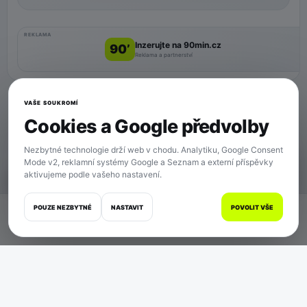
REKLAMA
Inzerujte na 90min.cz
90’
Reklama a partnerství
VAŠE SOUKROMÍ
Cookies a Google předvolby
Nezbytné technologie drží web v chodu. Analytiku, Google Consent
Mode v2, reklamní systémy Google a Seznam a externí příspěvky
aktivujeme podle vašeho nastavení.
SOUKROMÍ
POUZE NEZBYTNÉ
NASTAVIT
POVOLIT VŠE
Domů
Zápasy
Články
Zprávy
Více