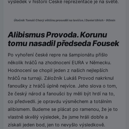
výsledek v historii České reprezentace je na světě.
Útočník Tomáš Chorý většinu proseděl na lavičce / Daniel Ulrich - 90min
Alibismus Provoda. Korunu
tomu nasadil předseda Fousek
Po vyhoření české repre na šampionátu přišlo
několik hráčů na zhodnocení EURA v Německu.
Hodnocení se chopil jeden z našich nejlepších
hráčů na turnaji. Záložník Lukáš Provod nakrknul
fanoušky z hráčů úplně nejvíce. Jeho slova o tom,
že český národ a fanoušci by měli být hrdí na to,
co předvedli. je opravdu výsměchem a totálním
alibismem. Budeme se plácat po ramenou, že je to
vlastně skvělý výsledek, že jsme hráli dobře a
získali jeden bod, jen to nevyšlo výsledkově.