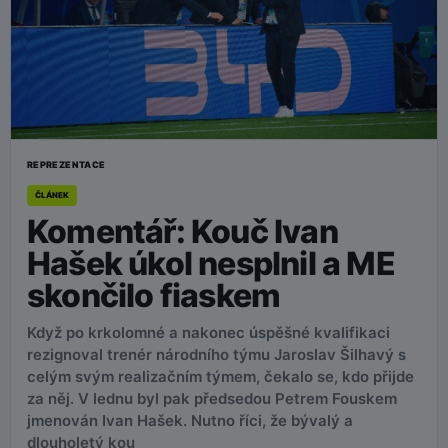
REPREZENTACE
ČLÁNEK
Komentář: Kouč Ivan
Hašek úkol nesplnil a ME
skončilo fiaskem
Když po krkolomné a nakonec úspěšné kvalifikaci
rezignoval trenér národního týmu Jaroslav Šilhavý s
celým svým realizačním týmem, čekalo se, kdo přijde
za něj. V lednu byl pak předsedou Petrem Fouskem
jmenován Ivan Hašek. Nutno říci, že bývalý a
dlouholetý kou