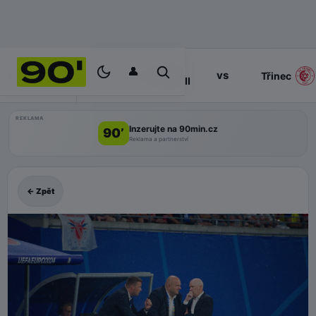
👤
Slavia
17:00
vs
PROGRAM
Třinec
Praha II
REKLAMA
Inzerujte na 90min.cz
90’
Reklama a partnerství
← Zpět