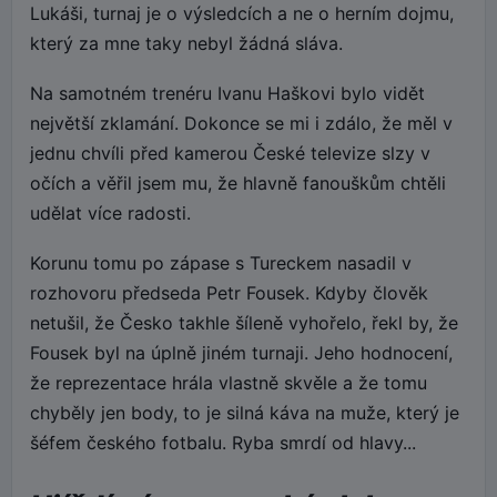
Lukáši, turnaj je o výsledcích a ne o herním dojmu,
který za mne taky nebyl žádná sláva.
Na samotném trenéru Ivanu Haškovi bylo vidět
největší zklamání. Dokonce se mi i zdálo, že měl v
jednu chvíli před kamerou České televize slzy v
očích a věřil jsem mu, že hlavně fanouškům chtěli
udělat více radosti.
Korunu tomu po zápase s Tureckem nasadil v
rozhovoru předseda Petr Fousek. Kdyby člověk
netušil, že Česko takhle šíleně vyhořelo, řekl by, že
Fousek byl na úplně jiném turnaji. Jeho hodnocení,
že reprezentace hrála vlastně skvěle a že tomu
chyběly jen body, to je silná káva na muže, který je
šéfem českého fotbalu. Ryba smrdí od hlavy...