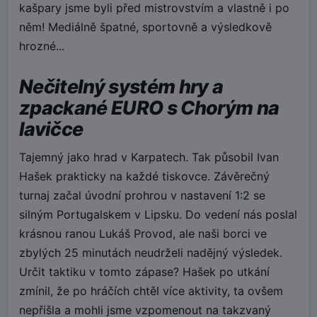
kašpary jsme byli před mistrovstvím a vlastně i po
něm! Mediálně špatné, sportovně a výsledkově
hrozné...
Nečitelný systém hry a
zpackané EURO s Chorým na
lavičce
Tajemný jako hrad v Karpatech. Tak působil Ivan
Hašek prakticky na každé tiskovce. Závěrečný
turnaj začal úvodní prohrou v nastavení 1:2 se
silným Portugalskem v Lipsku. Do vedení nás poslal
krásnou ranou Lukáš Provod, ale naši borci ve
zbylých 25 minutách neudrželi nadějný výsledek.
Určit taktiku v tomto zápase? Hašek po utkání
zmínil, že po hráčích chtěl více aktivity, ta ovšem
nepřišla a mohli jsme vzpomenout na takzvaný