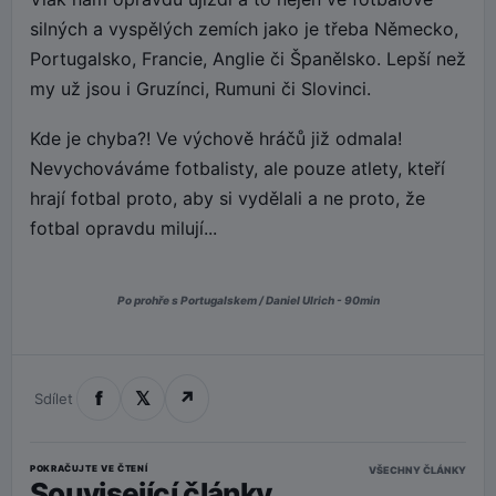
silných a vyspělých zemích jako je třeba Německo,
Portugalsko, Francie, Anglie či Španělsko. Lepší než
my už jsou i Gruzínci, Rumuni či Slovinci.
Kde je chyba?! Ve výchově hráčů již odmala!
Nevychováváme fotbalisty, ale pouze atlety, kteří
hrají fotbal proto, aby si vydělali a ne proto, že
fotbal opravdu milují...
Po prohře s Portugalskem / Daniel Ulrich - 90min
f
𝕏
↗
Sdílet
POKRAČUJTE VE ČTENÍ
VŠECHNY ČLÁNKY
Související články