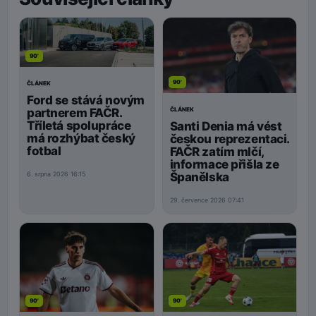
90'
90'
ČLÁNEK
Ford se stává novým
ČLÁNEK
partnerem FAČR.
Tříletá spolupráce
Santi Denia má vést
má rozhýbat český
českou reprezentaci.
fotbal
FAČR zatím mlčí,
informace přišla ze
Španělska
6. srpna 2026 16:15
29. července 2026 07:41
90'
90'