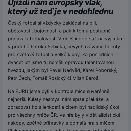
Ujíždí nám evropský vlak,
který už teď je v nedohlednu
Český fotbal si vždycky zakládal na píli,
obětavosti, bojovnosti a pak k tomu postupně
přidával i fotbalovost. V dnešní době až na výjimku
v podobě Patrika Schicka, nevychováváme talenty
pro světový fotbal a velké kluby. Za posledních
dvacet let jsme tu neměli opravdu talentovanou
hvězdu, jakým byl Pavel Nedvěd, Karel Poborský,
Petr Čech, Tomáš Rosický či Milan Baroš.
Na EURU jsme byli v kontrole míče suverénně
nejhorší. Kulatý nesmysl nám spíše překážel a
zpracovat ho s lehkostí a citem byl nadlidský úkol
pro všechny hráče ČR. Ve hře byly vidět alibistické
nákopy, zpětné přihrávky a pomalá hra s míčem.
Vlak nám opravdu ujíždí a to nejen ve fotbalově