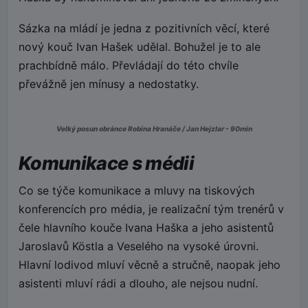
Sázka na mládí je jedna z pozitivních věcí, které
nový kouč Ivan Hašek udělal. Bohužel je to ale
prachbídně málo. Převládají do této chvíle
převážně jen mínusy a nedostatky.
Velký posun obránce Robina Hranáče / Jan Hejzlar - 90min
Komunikace s médii
Co se týče komunikace a mluvy na tiskových
konferencích pro média, je realizační tým trenérů v
čele hlavního kouče Ivana Haška a jeho asistentů
Jaroslavů Köstla a Veselého na vysoké úrovni.
Hlavní lodivod mluví věcně a stručně, naopak jeho
asistenti mluví rádi a dlouho, ale nejsou nudní.