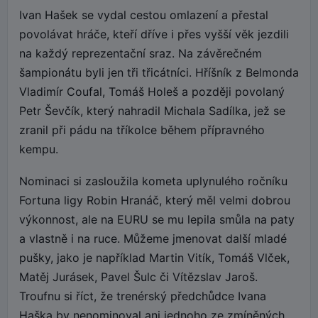
Ivan Hašek se vydal cestou omlazení a přestal
povolávat hráče, kteří dříve i přes vyšší věk jezdili
na každý reprezentační sraz. Na závěrečném
šampionátu byli jen tři třicátníci. Hříšník z Belmonda
Vladimír Coufal, Tomáš Holeš a později povolaný
Petr Ševčík, který nahradil Michala Sadílka, jež se
zranil při pádu na tříkolce během přípravného
kempu.
Nominaci si zasloužila kometa uplynulého ročníku
Fortuna ligy Robin Hranáč, který měl velmi dobrou
výkonnost, ale na EURU se mu lepila smůla na paty
a vlastně i na ruce. Můžeme jmenovat další mladé
pušky, jako je například Martin Vitík, Tomáš Vlček,
Matěj Jurásek, Pavel Šulc či Vítězslav Jaroš.
Troufnu si říct, že trenérský předchůdce Ivana
Haška by nenominoval ani jednoho ze zmíněných.