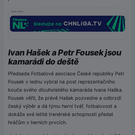
REKLAMA
Ivan Hašek a Petr Fousek jsou
kamarádi do deště
Předseda Fotbalové asociace České republiky Petr
Fousek v lednu vybral na post reprezentačního
kouče svého dlouholetého kamaráda Ivana Haška.
Fousek věřil, že právě Hašek pozvedne a odbrzdí
český výběr a dá týmu herní tvář, fotbalovost a
dokáže své letité trenérské schopnosti předat
hráčům v herních prvcích.