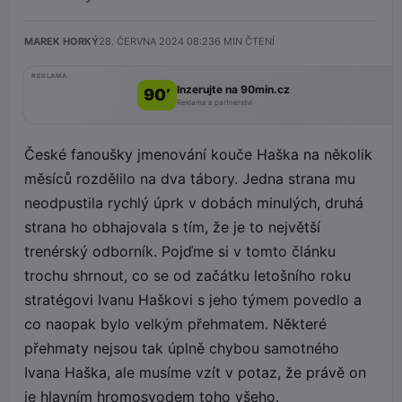
MAREK HORKÝ
28. ČERVNA 2024 08:23
6
MIN ČTENÍ
REKLAMA
Inzerujte na 90min.cz
90’
Reklama a partnerství
České fanoušky jmenování kouče Haška na několik
měsíců rozdělilo na dva tábory. Jedna strana mu
neodpustila rychlý úprk v dobách minulých, druhá
strana ho obhajovala s tím, že je to největší
trenérský odborník. Pojďme si v tomto článku
trochu shrnout, co se od začátku letošního roku
stratégovi Ivanu Haškovi s jeho týmem povedlo a
co naopak bylo velkým přehmatem. Některé
přehmaty nejsou tak úplně chybou samotného
Ivana Haška, ale musíme vzít v potaz, že právě on
je hlavním hromosvodem toho všeho.