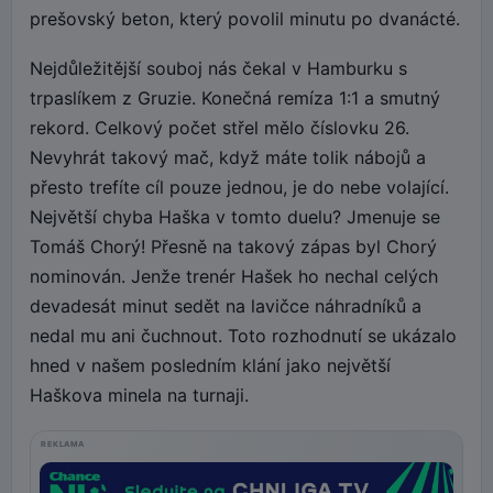
prešovský beton, který povolil minutu po dvanácté.
Nejdůležitější souboj nás čekal v Hamburku s
trpaslíkem z Gruzie. Konečná remíza 1:1 a smutný
rekord. Celkový počet střel mělo číslovku 26.
Nevyhrát takový mač, když máte tolik nábojů a
přesto trefíte cíl pouze jednou, je do nebe volající.
Největší chyba Haška v tomto duelu? Jmenuje se
Tomáš Chorý! Přesně na takový zápas byl Chorý
nominován. Jenže trenér Hašek ho nechal celých
devadesát minut sedět na lavičce náhradníků a
nedal mu ani čuchnout. Toto rozhodnutí se ukázalo
hned v našem posledním klání jako největší
Haškova minela na turnaji.
REKLAMA