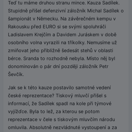
Teď tu máme druhou stranu mince. Kauza Sadílek.
Stupidně přišel defenzivní záložník Michal Sadílek o
šampionát v Německu. Na závěrečném kempu v
Rakousku před EURO si se svými spoluhráči
Ladislavem Krejčím a Davidem Juráskem v době
osobního volna vyrazili na tříkolky. Nemusíme už
zmiňovat jeho přibližně šedesát stehů v oblasti
bérce. Sranda to rozhodně nebyla. Místo něj byl
donominován o pár dní později záložník Petr
Ševčík.
Jak se k této kauze postavilo samotné vedení
české reprezentace? Tiskový mluvčí přišel s
informací, že Sadílek spadl na kole při týmové
vyjížďce. Byla to lež, za kterou se potom
reprezentace v čele s tiskovým mluvčím národu
omluvila. Absolutně nezvládnuté vystoupení a za