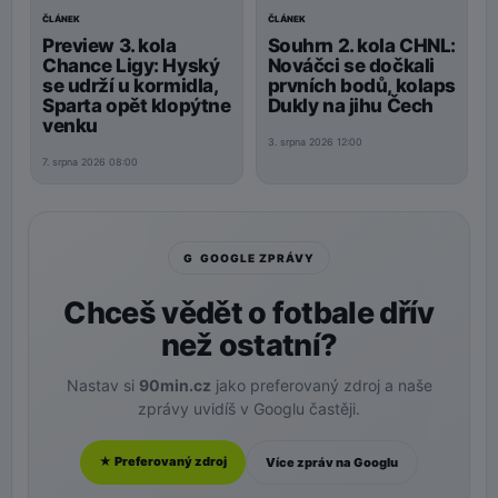
ČLÁNEK
ČLÁNEK
Preview 3. kola
Souhrn 2. kola CHNL:
Chance Ligy: Hyský
Nováčci se dočkali
se udrží u kormidla,
prvních bodů, kolaps
Sparta opět klopýtne
Dukly na jihu Čech
venku
3. srpna 2026 12:00
7. srpna 2026 08:00
G GOOGLE ZPRÁVY
Chceš vědět o fotbale dřív
než ostatní?
Nastav si
90min.cz
jako preferovaný zdroj a naše
zprávy uvidíš v Googlu častěji.
★ Preferovaný zdroj
Více zpráv na Googlu