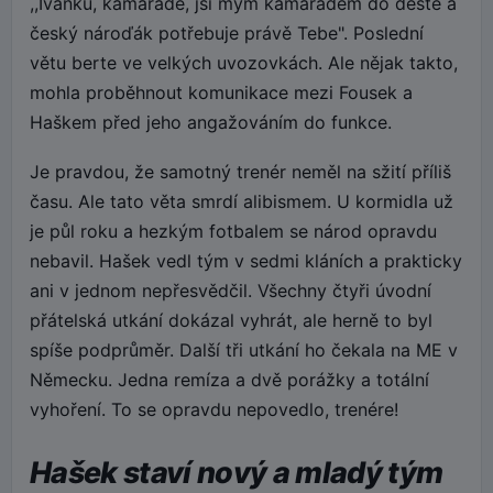
,,Ivánku, kamaráde, jsi mým kamarádem do deště a
český nároďák potřebuje právě Tebe". Poslední
větu berte ve velkých uvozovkách. Ale nějak takto,
mohla proběhnout komunikace mezi Fousek a
Haškem před jeho angažováním do funkce.
Je pravdou, že samotný trenér neměl na sžití příliš
času. Ale tato věta smrdí alibismem. U kormidla už
je půl roku a hezkým fotbalem se národ opravdu
nebavil. Hašek vedl tým v sedmi kláních a prakticky
ani v jednom nepřesvědčil. Všechny čtyři úvodní
přátelská utkání dokázal vyhrát, ale herně to byl
spíše podprůměr. Další tři utkání ho čekala na ME v
Německu. Jedna remíza a dvě porážky a totální
vyhoření. To se opravdu nepovedlo, trenére!
Hašek staví nový a mladý tým