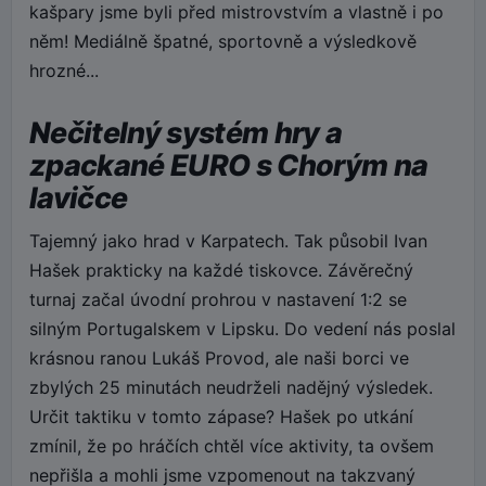
kašpary jsme byli před mistrovstvím a vlastně i po
něm! Mediálně špatné, sportovně a výsledkově
hrozné...
Nečitelný systém hry a
zpackané EURO s Chorým na
lavičce
Tajemný jako hrad v Karpatech. Tak působil Ivan
Hašek prakticky na každé tiskovce. Závěrečný
turnaj začal úvodní prohrou v nastavení 1:2 se
silným Portugalskem v Lipsku. Do vedení nás poslal
krásnou ranou Lukáš Provod, ale naši borci ve
zbylých 25 minutách neudrželi nadějný výsledek.
Určit taktiku v tomto zápase? Hašek po utkání
zmínil, že po hráčích chtěl více aktivity, ta ovšem
nepřišla a mohli jsme vzpomenout na takzvaný