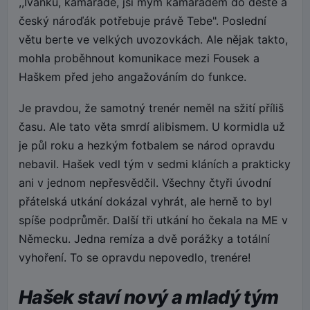
,,Ivánku, kamaráde, jsi mým kamarádem do deště a
český nároďák potřebuje právě Tebe". Poslední
větu berte ve velkých uvozovkách. Ale nějak takto,
mohla proběhnout komunikace mezi Fousek a
Haškem před jeho angažováním do funkce.
Je pravdou, že samotný trenér neměl na sžití příliš
času. Ale tato věta smrdí alibismem. U kormidla už
je půl roku a hezkým fotbalem se národ opravdu
nebavil. Hašek vedl tým v sedmi kláních a prakticky
ani v jednom nepřesvědčil. Všechny čtyři úvodní
přátelská utkání dokázal vyhrát, ale herně to byl
spíše podprůměr. Další tři utkání ho čekala na ME v
Německu. Jedna remíza a dvě porážky a totální
vyhoření. To se opravdu nepovedlo, trenére!
Hašek staví nový a mladý tým