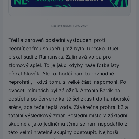
Nastavit reklamní předvolby
Třetí a zároveň poslední vystoupení proti
neoblíbenému soupeři, jímž bylo Turecko. Duel
pískal sudí z Rumunska. Zajímavá volba pro
zlomový spiel. To je jako kdyby naše fotbalisty
pískal Slovák. Ale rozhodčí nám to rozhodně
neprohrál, i když tomu z velké části napomohl. Po
dvaceti minutách byl záložník Antonín Barák na
odstřel a po červené kartě šel zkusit do hamburské
arény, zda teče teplá voda. Závěrečná prohra 1:2 a
totální výsledkový zmar. Poslední místo v základní
skupině a jako jedinému týmu se nám nepodařilo z
této velmi hratelné skupiny postoupit. Nejhorší