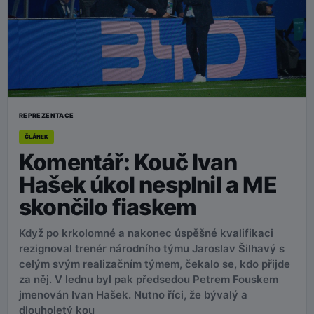
REPREZENTACE
ČLÁNEK
Komentář: Kouč Ivan
Hašek úkol nesplnil a ME
skončilo fiaskem
Když po krkolomné a nakonec úspěšné kvalifikaci
rezignoval trenér národního týmu Jaroslav Šilhavý s
celým svým realizačním týmem, čekalo se, kdo přijde
za něj. V lednu byl pak předsedou Petrem Fouskem
jmenován Ivan Hašek. Nutno říci, že bývalý a
dlouholetý kou