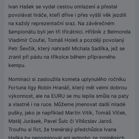
Ivan Hašek se vydal cestou omlazení a přestal
povolávat hráče, kteří dříve i přes vyšší věk jezdili
na každý reprezentační sraz. Na závěrečném
šampionátu byli jen tři třicátníci. Hříšník z Belmonda
Vladimír Coufal, Tomáš Holeš a později povolaný
Petr Ševčík, který nahradil Michala Sadílka, jež se
zranil při pádu na tříkolce během přípravného
kempu.
Nominaci si zasloužila kometa uplynulého ročníku
Fortuna ligy Robin Hranáč, který měl velmi dobrou
výkonnost, ale na EURU se mu lepila smůla na paty
a vlastně i na ruce. Můžeme jmenovat další mladé
pušky, jako je například Martin Vitík, Tomáš Vlček,
Matěj Jurásek, Pavel Šulc či Vítězslav Jaroš.
Troufnu si říct, že trenérský předchůdce Ivana
Haška by nenominoval ani jednoho ze zmíněných.