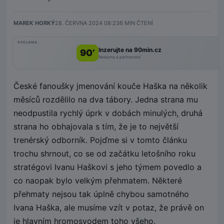
MAREK HORKÝ
28. ČERVNA 2024 08:23
6
MIN ČTENÍ
REKLAMA
Inzerujte na 90min.cz
90’
Reklama a partnerství
České fanoušky jmenování kouče Haška na několik
měsíců rozdělilo na dva tábory. Jedna strana mu
neodpustila rychlý úprk v dobách minulých, druhá
strana ho obhajovala s tím, že je to největší
trenérský odborník. Pojďme si v tomto článku
trochu shrnout, co se od začátku letošního roku
stratégovi Ivanu Haškovi s jeho týmem povedlo a
co naopak bylo velkým přehmatem. Některé
přehmaty nejsou tak úplně chybou samotného
Ivana Haška, ale musíme vzít v potaz, že právě on
je hlavním hromosvodem toho všeho.