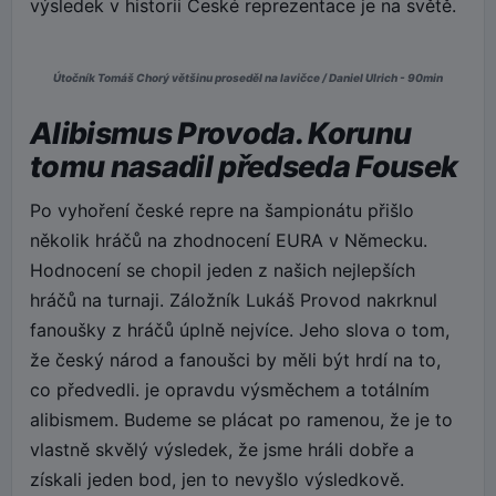
výsledek v historii České reprezentace je na světě.
Útočník Tomáš Chorý většinu proseděl na lavičce / Daniel Ulrich - 90min
Alibismus Provoda. Korunu
tomu nasadil předseda Fousek
Po vyhoření české repre na šampionátu přišlo
několik hráčů na zhodnocení EURA v Německu.
Hodnocení se chopil jeden z našich nejlepších
hráčů na turnaji. Záložník Lukáš Provod nakrknul
fanoušky z hráčů úplně nejvíce. Jeho slova o tom,
že český národ a fanoušci by měli být hrdí na to,
co předvedli. je opravdu výsměchem a totálním
alibismem. Budeme se plácat po ramenou, že je to
vlastně skvělý výsledek, že jsme hráli dobře a
získali jeden bod, jen to nevyšlo výsledkově.