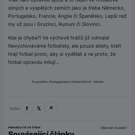
silných a vyspělých zemích jako je třeba Německo,
Portugalsko, Francie, Anglie či Španělsko. Lepší než
my už jsou i Gruzínci, Rumuni či Slovinci.
Kde je chyba?! Ve výchově hráčů již odmala!
Nevychováváme fotbalisty, ale pouze atlety, kteří
hrají fotbal proto, aby si vydělali a ne proto, že
fotbal opravdu milují...
Po prohře s Portugalskem / Daniel Ulrich - 90min
f
𝕏
↗
Sdílet
POKRAČUJTE VE ČTENÍ
VŠECHNY ČLÁNKY
Související články