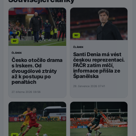
90'
90'
ČLÁNEK
Santi Denia má vést
ČLÁNEK
českou reprezentaci.
Česko otočilo drama
FAČR zatím mlčí,
s Irskem. Od
informace přišla ze
dvougólové ztráty
Španělska
až k postupu po
penaltách
29. července 2026 07:41
27. března 2026 08:56
90'