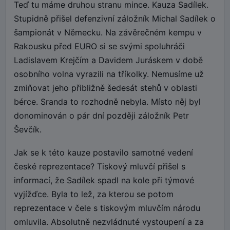
Teď tu máme druhou stranu mince. Kauza Sadílek.
Stupidně přišel defenzivní záložník Michal Sadílek o
šampionát v Německu. Na závěrečném kempu v
Rakousku před EURO si se svými spoluhráči
Ladislavem Krejčím a Davidem Juráskem v době
osobního volna vyrazili na tříkolky. Nemusíme už
zmiňovat jeho přibližně šedesát stehů v oblasti
bérce. Sranda to rozhodně nebyla. Místo něj byl
donominován o pár dní později záložník Petr
Ševčík.
Jak se k této kauze postavilo samotné vedení
české reprezentace? Tiskový mluvčí přišel s
informací, že Sadílek spadl na kole při týmové
vyjížďce. Byla to lež, za kterou se potom
reprezentace v čele s tiskovým mluvčím národu
omluvila. Absolutně nezvládnuté vystoupení a za