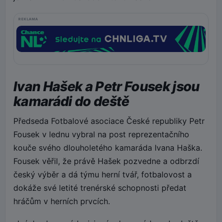
REKLAMA
Ivan Hašek a Petr Fousek jsou
kamarádi do deště
Předseda Fotbalové asociace České republiky Petr
Fousek v lednu vybral na post reprezentačního
kouče svého dlouholetého kamaráda Ivana Haška.
Fousek věřil, že právě Hašek pozvedne a odbrzdí
český výběr a dá týmu herní tvář, fotbalovost a
dokáže své letité trenérské schopnosti předat
hráčům v herních prvcích.