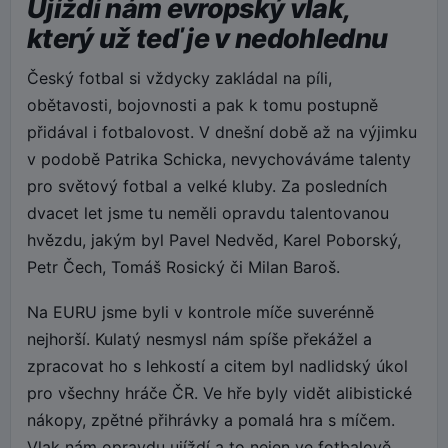
Ujíždí nám evropský vlak,
který už teď je v nedohlednu
Český fotbal si vždycky zakládal na píli,
obětavosti, bojovnosti a pak k tomu postupně
přidával i fotbalovost. V dnešní době až na výjimku
v podobě Patrika Schicka, nevychováváme talenty
pro světový fotbal a velké kluby. Za posledních
dvacet let jsme tu neměli opravdu talentovanou
hvězdu, jakým byl Pavel Nedvěd, Karel Poborský,
Petr Čech, Tomáš Rosický či Milan Baroš.
Na EURU jsme byli v kontrole míče suverénně
nejhorší. Kulatý nesmysl nám spíše překážel a
zpracovat ho s lehkostí a citem byl nadlidský úkol
pro všechny hráče ČR. Ve hře byly vidět alibistické
nákopy, zpětné přihrávky a pomalá hra s míčem.
Vlak nám opravdu ujíždí a to nejen ve fotbalově