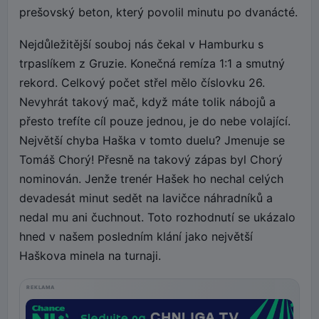
prešovský beton, který povolil minutu po dvanácté.
Nejdůležitější souboj nás čekal v Hamburku s
trpaslíkem z Gruzie. Konečná remíza 1:1 a smutný
rekord. Celkový počet střel mělo číslovku 26.
Nevyhrát takový mač, když máte tolik nábojů a
přesto trefíte cíl pouze jednou, je do nebe volající.
Největší chyba Haška v tomto duelu? Jmenuje se
Tomáš Chorý! Přesně na takový zápas byl Chorý
nominován. Jenže trenér Hašek ho nechal celých
devadesát minut sedět na lavičce náhradníků a
nedal mu ani čuchnout. Toto rozhodnutí se ukázalo
hned v našem posledním klání jako největší
Haškova minela na turnaji.
REKLAMA