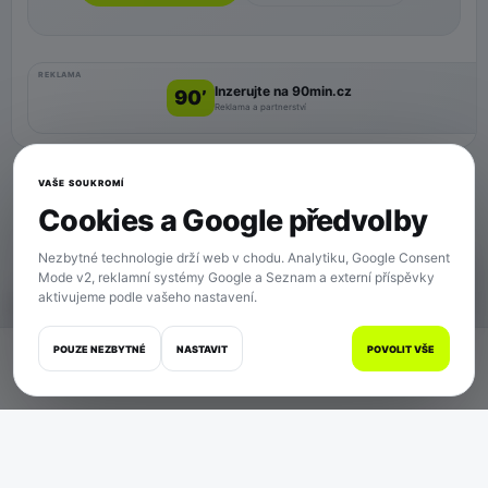
REKLAMA
Inzerujte na 90min.cz
90’
Reklama a partnerství
VAŠE SOUKROMÍ
Cookies a Google předvolby
Nezbytné technologie drží web v chodu. Analytiku, Google Consent
Mode v2, reklamní systémy Google a Seznam a externí příspěvky
aktivujeme podle vašeho nastavení.
SOUKROMÍ
POUZE NEZBYTNÉ
NASTAVIT
POVOLIT VŠE
Domů
Zápasy
Články
Zprávy
Více