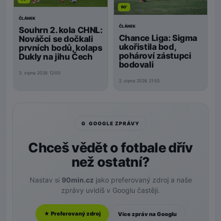
90'
ČLÁNEK
ČLÁNEK
Souhrn 2. kola CHNL:
Chance Liga: Sigma
Nováčci se dočkali
ukořistila bod,
prvních bodů, kolaps
pohároví zástupci
Dukly na jihu Čech
bodovali
3. srpna 2026 12:00
2. srpna 2026 21:53
G GOOGLE ZPRÁVY
Chceš vědět o fotbale dřív
než ostatní?
Nastav si
90min.cz
jako preferovaný zdroj a naše
zprávy uvidíš v Googlu častěji.
★ Preferovaný zdroj
Více zpráv na Googlu