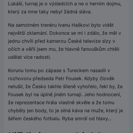
Lukáši, turnaj je o výsledcích a ne o herním dojmu,
který za mne taky nebyl žádná sláva.
Na samotném trenéru Ivanu Haškovi bylo vidět
největší zklamání. Dokonce se mi i zdálo, že měl v
jednu chvíli před kamerou České televize slzy v
očích a věřil jsem mu, že hlavně fanouškům chtěli
udělat více radosti.
Korunu tomu po zápase s Tureckem nasadil v
rozhovoru předseda Petr Fousek. Kdyby člověk
netušil, že Česko takhle šíleně vyhořelo, řekl by, že
Fousek byl na úplně jiném turnaji. Jeho hodnocení,
že reprezentace hrála vlastně skvěle a že tomu
chyběly jen body, to je silná káva na muže, který je
šéfem českého fotbalu. Ryba smrdí od hlavy...