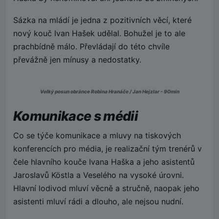
Sázka na mládí je jedna z pozitivních věcí, které
nový kouč Ivan Hašek udělal. Bohužel je to ale
prachbídně málo. Převládají do této chvíle
převážně jen mínusy a nedostatky.
Velký posun obránce Robina Hranáče / Jan Hejzlar - 90min
Komunikace s médii
Co se týče komunikace a mluvy na tiskových
konferencích pro média, je realizační tým trenérů v
čele hlavního kouče Ivana Haška a jeho asistentů
Jaroslavů Köstla a Veselého na vysoké úrovni.
Hlavní lodivod mluví věcně a stručně, naopak jeho
asistenti mluví rádi a dlouho, ale nejsou nudní.