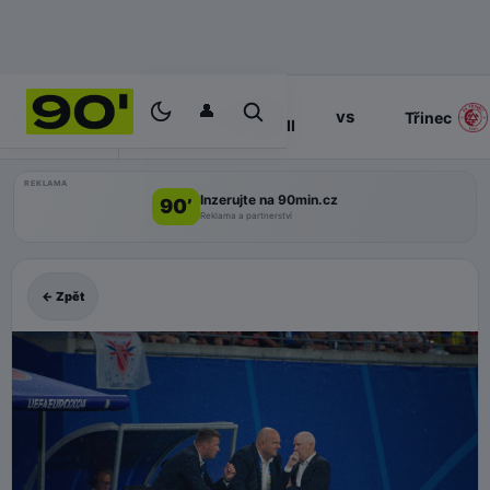
👤
Slavia
17:00
vs
PROGRAM
Třinec
Praha II
REKLAMA
Inzerujte na 90min.cz
90’
Reklama a partnerství
← Zpět