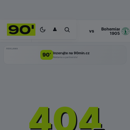
👤
Bohemians
17:00
vs
PROGRAM
Zlin
1905
REKLAMA
Inzerujte na 90min.cz
90’
Reklama a partnerství
404