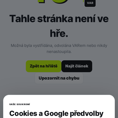
VAR
Tahle stránka není ve
hře.
Možná byla vystřídána, odvolána VARem nebo nikdy
nenastoupila.
Zpět na hřiště
Najít článek
Upozornit na chybu
VAŠE SOUKROMÍ
Cookies a Google předvolby