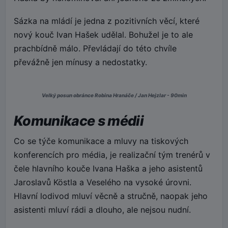
Sázka na mládí je jedna z pozitivních věcí, které
nový kouč Ivan Hašek udělal. Bohužel je to ale
prachbídně málo. Převládají do této chvíle
převážně jen mínusy a nedostatky.
Velký posun obránce Robina Hranáče / Jan Hejzlar - 90min
Komunikace s médii
Co se týče komunikace a mluvy na tiskových
konferencích pro média, je realizační tým trenérů v
čele hlavního kouče Ivana Haška a jeho asistentů
Jaroslavů Köstla a Veselého na vysoké úrovni.
Hlavní lodivod mluví věcně a stručně, naopak jeho
asistenti mluví rádi a dlouho, ale nejsou nudní.