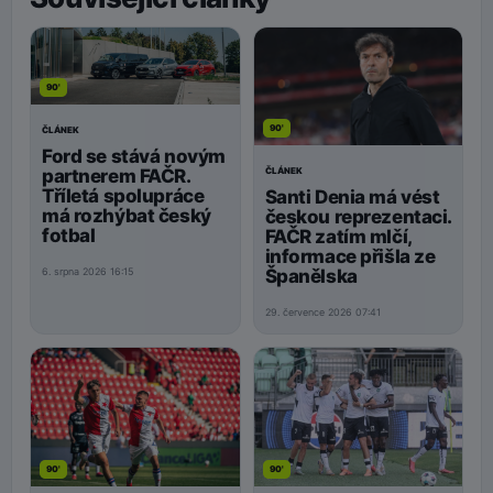
90'
90'
ČLÁNEK
Ford se stává novým
ČLÁNEK
partnerem FAČR.
Tříletá spolupráce
Santi Denia má vést
má rozhýbat český
českou reprezentaci.
fotbal
FAČR zatím mlčí,
informace přišla ze
Španělska
6. srpna 2026 16:15
29. července 2026 07:41
90'
90'