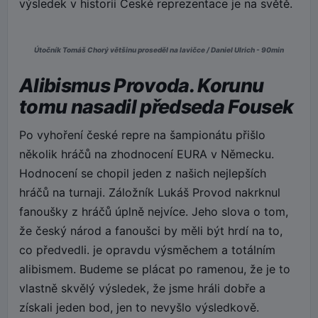
výsledek v historii České reprezentace je na světě.
Útočník Tomáš Chorý většinu proseděl na lavičce / Daniel Ulrich - 90min
Alibismus Provoda. Korunu
tomu nasadil předseda Fousek
Po vyhoření české repre na šampionátu přišlo
několik hráčů na zhodnocení EURA v Německu.
Hodnocení se chopil jeden z našich nejlepších
hráčů na turnaji. Záložník Lukáš Provod nakrknul
fanoušky z hráčů úplně nejvíce. Jeho slova o tom,
že český národ a fanoušci by měli být hrdí na to,
co předvedli. je opravdu výsměchem a totálním
alibismem. Budeme se plácat po ramenou, že je to
vlastně skvělý výsledek, že jsme hráli dobře a
získali jeden bod, jen to nevyšlo výsledkově.