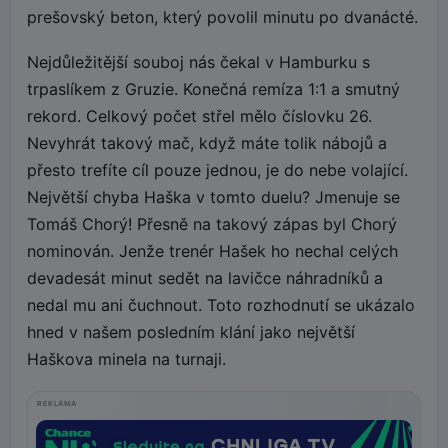
prešovský beton, který povolil minutu po dvanácté.
Nejdůležitější souboj nás čekal v Hamburku s
trpaslíkem z Gruzie. Konečná remíza 1:1 a smutný
rekord. Celkový počet střel mělo číslovku 26.
Nevyhrát takový mač, když máte tolik nábojů a
přesto trefíte cíl pouze jednou, je do nebe volající.
Největší chyba Haška v tomto duelu? Jmenuje se
Tomáš Chorý! Přesně na takový zápas byl Chorý
nominován. Jenže trenér Hašek ho nechal celých
devadesát minut sedět na lavičce náhradníků a
nedal mu ani čuchnout. Toto rozhodnutí se ukázalo
hned v našem posledním klání jako největší
Haškova minela na turnaji.
REKLAMA