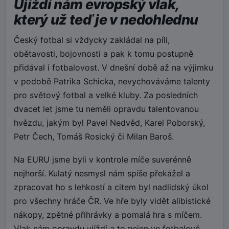
Ujíždí nám evropský vlak,
který už teď je v nedohlednu
Český fotbal si vždycky zakládal na píli,
obětavosti, bojovnosti a pak k tomu postupně
přidával i fotbalovost. V dnešní době až na výjimku
v podobě Patrika Schicka, nevychováváme talenty
pro světový fotbal a velké kluby. Za posledních
dvacet let jsme tu neměli opravdu talentovanou
hvězdu, jakým byl Pavel Nedvěd, Karel Poborský,
Petr Čech, Tomáš Rosický či Milan Baroš.
Na EURU jsme byli v kontrole míče suverénně
nejhorší. Kulatý nesmysl nám spíše překážel a
zpracovat ho s lehkostí a citem byl nadlidský úkol
pro všechny hráče ČR. Ve hře byly vidět alibistické
nákopy, zpětné přihrávky a pomalá hra s míčem.
Vlak nám opravdu ujíždí a to nejen ve fotbalově