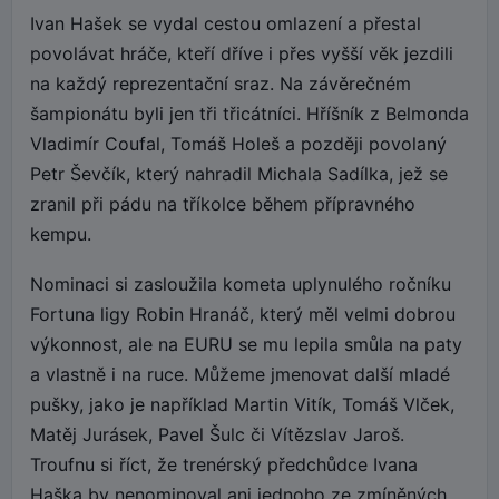
Ivan Hašek se vydal cestou omlazení a přestal
povolávat hráče, kteří dříve i přes vyšší věk jezdili
na každý reprezentační sraz. Na závěrečném
šampionátu byli jen tři třicátníci. Hříšník z Belmonda
Vladimír Coufal, Tomáš Holeš a později povolaný
Petr Ševčík, který nahradil Michala Sadílka, jež se
zranil při pádu na tříkolce během přípravného
kempu.
Nominaci si zasloužila kometa uplynulého ročníku
Fortuna ligy Robin Hranáč, který měl velmi dobrou
výkonnost, ale na EURU se mu lepila smůla na paty
a vlastně i na ruce. Můžeme jmenovat další mladé
pušky, jako je například Martin Vitík, Tomáš Vlček,
Matěj Jurásek, Pavel Šulc či Vítězslav Jaroš.
Troufnu si říct, že trenérský předchůdce Ivana
Haška by nenominoval ani jednoho ze zmíněných.