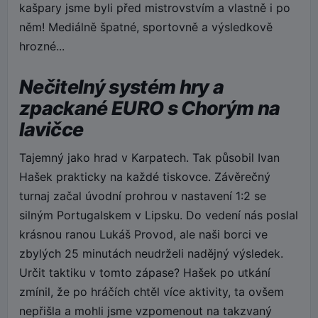
kašpary jsme byli před mistrovstvím a vlastně i po
něm! Mediálně špatné, sportovně a výsledkově
hrozné...
Nečitelný systém hry a
zpackané EURO s Chorým na
lavičce
Tajemný jako hrad v Karpatech. Tak působil Ivan
Hašek prakticky na každé tiskovce. Závěrečný
turnaj začal úvodní prohrou v nastavení 1:2 se
silným Portugalskem v Lipsku. Do vedení nás poslal
krásnou ranou Lukáš Provod, ale naši borci ve
zbylých 25 minutách neudrželi nadějný výsledek.
Určit taktiku v tomto zápase? Hašek po utkání
zmínil, že po hráčích chtěl více aktivity, ta ovšem
nepřišla a mohli jsme vzpomenout na takzvaný