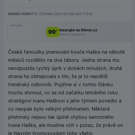
MAREK HORKÝ
28. ČERVNA 2024 08:23
6
MIN ČTENÍ
REKLAMA
Inzerujte na 90min.cz
90’
Reklama a partnerství
České fanoušky jmenování kouče Haška na několik
měsíců rozdělilo na dva tábory. Jedna strana mu
neodpustila rychlý úprk v dobách minulých, druhá
strana ho obhajovala s tím, že je to největší
trenérský odborník. Pojďme si v tomto článku
trochu shrnout, co se od začátku letošního roku
stratégovi Ivanu Haškovi s jeho týmem povedlo a
co naopak bylo velkým přehmatem. Některé
přehmaty nejsou tak úplně chybou samotného
Ivana Haška, ale musíme vzít v potaz, že právě on
je hlavním hromosvodem toho všeho.