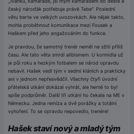
,,Ivánku, kamaráde, jsi mým kamarádem do deště a
český nároďák potřebuje právě Tebe". Poslední
větu berte ve velkých uvozovkách. Ale nějak takto,
mohla proběhnout komunikace mezi Fousek a
Haškem před jeho angažováním do funkce.
Je pravdou, že samotný trenér neměl na sžití příliš
času. Ale tato věta smrdí alibismem. U kormidla už
je půl roku a hezkým fotbalem se národ opravdu
nebavil. Hašek vedl tým v sedmi kláních a prakticky
ani v jednom nepřesvědčil. Všechny čtyři úvodní
přátelská utkání dokázal vyhrát, ale herně to byl
spíše podprůměr. Další tři utkání ho čekala na ME v
Německu. Jedna remíza a dvě porážky a totální
vyhoření. To se opravdu nepovedlo, trenére!
Hašek staví nový a mladý tým