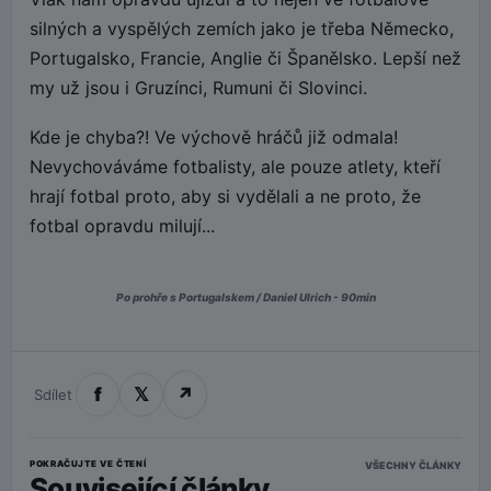
silných a vyspělých zemích jako je třeba Německo,
Portugalsko, Francie, Anglie či Španělsko. Lepší než
my už jsou i Gruzínci, Rumuni či Slovinci.
Kde je chyba?! Ve výchově hráčů již odmala!
Nevychováváme fotbalisty, ale pouze atlety, kteří
hrají fotbal proto, aby si vydělali a ne proto, že
fotbal opravdu milují...
Po prohře s Portugalskem / Daniel Ulrich - 90min
f
𝕏
↗
Sdílet
POKRAČUJTE VE ČTENÍ
VŠECHNY ČLÁNKY
Související články