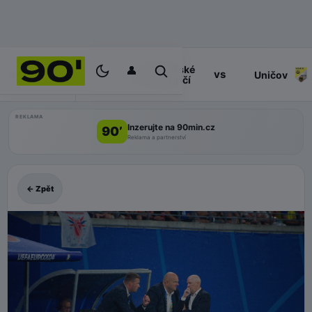
👤
Valašské
17:30
vs
PROGRAM
Uničov
Meziříčí
REKLAMA
Inzerujte na 90min.cz
90’
Reklama a partnerství
← Zpět