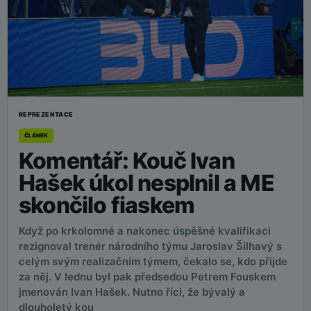
REPREZENTACE
ČLÁNEK
Komentář: Kouč Ivan
Hašek úkol nesplnil a ME
skončilo fiaskem
Když po krkolomné a nakonec úspěšné kvalifikaci
rezignoval trenér národního týmu Jaroslav Šilhavý s
celým svým realizačním týmem, čekalo se, kdo přijde
za něj. V lednu byl pak předsedou Petrem Fouskem
jmenován Ivan Hašek. Nutno říci, že bývalý a
dlouholetý kou