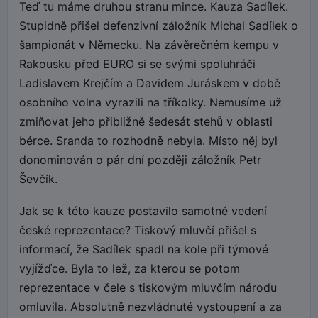
Teď tu máme druhou stranu mince. Kauza Sadílek.
Stupidně přišel defenzivní záložník Michal Sadílek o
šampionát v Německu. Na závěrečném kempu v
Rakousku před EURO si se svými spoluhráči
Ladislavem Krejčím a Davidem Juráskem v době
osobního volna vyrazili na tříkolky. Nemusíme už
zmiňovat jeho přibližně šedesát stehů v oblasti
bérce. Sranda to rozhodně nebyla. Místo něj byl
donominován o pár dní později záložník Petr
Ševčík.
Jak se k této kauze postavilo samotné vedení
české reprezentace? Tiskový mluvčí přišel s
informací, že Sadílek spadl na kole při týmové
vyjížďce. Byla to lež, za kterou se potom
reprezentace v čele s tiskovým mluvčím národu
omluvila. Absolutně nezvládnuté vystoupení a za