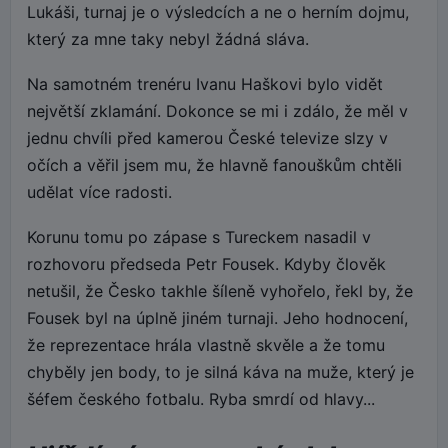
Lukáši, turnaj je o výsledcích a ne o herním dojmu,
který za mne taky nebyl žádná sláva.
Na samotném trenéru Ivanu Haškovi bylo vidět
největší zklamání. Dokonce se mi i zdálo, že měl v
jednu chvíli před kamerou České televize slzy v
očích a věřil jsem mu, že hlavně fanouškům chtěli
udělat více radosti.
Korunu tomu po zápase s Tureckem nasadil v
rozhovoru předseda Petr Fousek. Kdyby člověk
netušil, že Česko takhle šíleně vyhořelo, řekl by, že
Fousek byl na úplně jiném turnaji. Jeho hodnocení,
že reprezentace hrála vlastně skvěle a že tomu
chyběly jen body, to je silná káva na muže, který je
šéfem českého fotbalu. Ryba smrdí od hlavy...