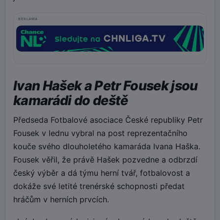
REKLAMA
Ivan Hašek a Petr Fousek jsou
kamarádi do deště
Předseda Fotbalové asociace České republiky Petr
Fousek v lednu vybral na post reprezentačního
kouče svého dlouholetého kamaráda Ivana Haška.
Fousek věřil, že právě Hašek pozvedne a odbrzdí
český výběr a dá týmu herní tvář, fotbalovost a
dokáže své letité trenérské schopnosti předat
hráčům v herních prvcích.