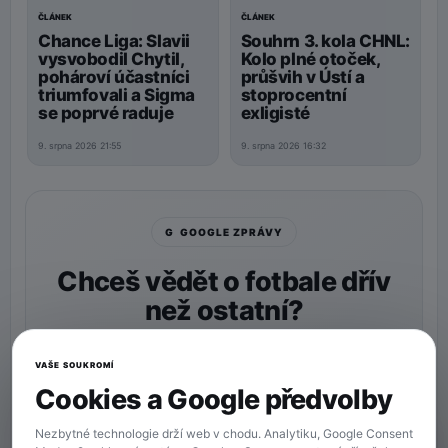
ČLÁNEK
ČLÁNEK
Souhrn 3. kola CHNL:
Chance Liga: Slavii
Kolo plné otoček,
vysvobodil Chytil,
průšvih v Ústí a
pohároví účastníci
stoprocentní
triumfovali a Sigma
exligisté
se poprvé raduje
9. srpna 2026 16:32
9. srpna 2026 21:55
G GOOGLE ZPRÁVY
Chceš vědět o fotbale dřív
než ostatní?
Nastav si
90min.cz
jako preferovaný zdroj a naše
zprávy uvidíš v Googlu častěji.
VAŠE SOUKROMÍ
Cookies a Google předvolby
★ Preferovaný zdroj
Více zpráv na Googlu
Nezbytné technologie drží web v chodu. Analytiku, Google Consent