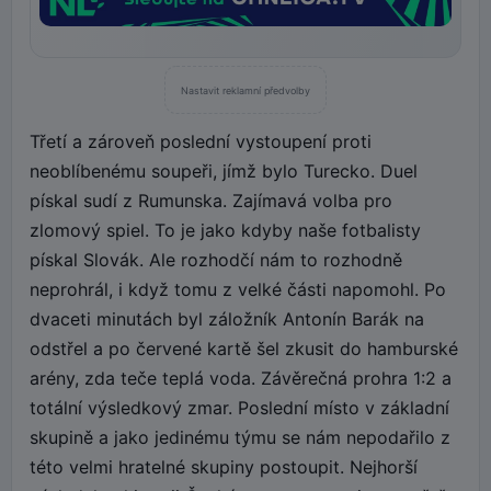
Nastavit reklamní předvolby
Třetí a zároveň poslední vystoupení proti
neoblíbenému soupeři, jímž bylo Turecko. Duel
pískal sudí z Rumunska. Zajímavá volba pro
zlomový spiel. To je jako kdyby naše fotbalisty
pískal Slovák. Ale rozhodčí nám to rozhodně
neprohrál, i když tomu z velké části napomohl. Po
dvaceti minutách byl záložník Antonín Barák na
odstřel a po červené kartě šel zkusit do hamburské
arény, zda teče teplá voda. Závěrečná prohra 1:2 a
totální výsledkový zmar. Poslední místo v základní
skupině a jako jedinému týmu se nám nepodařilo z
této velmi hratelné skupiny postoupit. Nejhorší