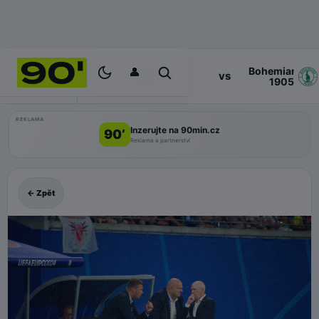
👤
Bohemians
17:00
vs
PROGRAM
Zlin
1905
REKLAMA
Inzerujte na 90min.cz
90’
Reklama a partnerství
← Zpět