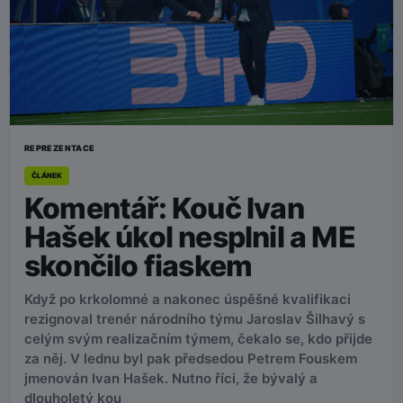
REPREZENTACE
ČLÁNEK
Komentář: Kouč Ivan
Hašek úkol nesplnil a ME
skončilo fiaskem
Když po krkolomné a nakonec úspěšné kvalifikaci
rezignoval trenér národního týmu Jaroslav Šilhavý s
celým svým realizačním týmem, čekalo se, kdo přijde
za něj. V lednu byl pak předsedou Petrem Fouskem
jmenován Ivan Hašek. Nutno říci, že bývalý a
dlouholetý kou