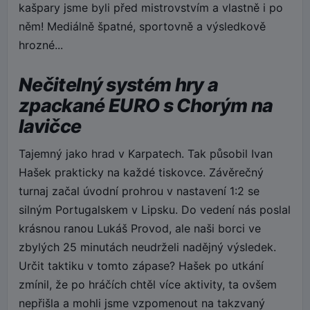
kašpary jsme byli před mistrovstvím a vlastně i po
něm! Mediálně špatné, sportovně a výsledkově
hrozné...
Nečitelný systém hry a
zpackané EURO s Chorým na
lavičce
Tajemný jako hrad v Karpatech. Tak působil Ivan
Hašek prakticky na každé tiskovce. Závěrečný
turnaj začal úvodní prohrou v nastavení 1:2 se
silným Portugalskem v Lipsku. Do vedení nás poslal
krásnou ranou Lukáš Provod, ale naši borci ve
zbylých 25 minutách neudrželi nadějný výsledek.
Určit taktiku v tomto zápase? Hašek po utkání
zmínil, že po hráčích chtěl více aktivity, ta ovšem
nepřišla a mohli jsme vzpomenout na takzvaný