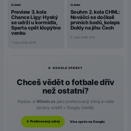
ČLÁNEK
ČLÁNEK
Preview 3. kola
Souhrn 2. kola CHNL:
Chance Ligy: Hyský
Nováčci se dočkali
se udrží u kormidla,
prvních bodů, kolaps
Sparta opět klopýtne
Dukly na jihu Čech
venku
3. srpna 2026 12:00
7. srpna 2026 08:00
G GOOGLE ZPRÁVY
Chceš vědět o fotbale dřív
než ostatní?
Nastav si
90min.cz
jako preferovaný zdroj a naše
zprávy uvidíš v Googlu častěji.
★ Preferovaný zdroj
Více zpráv na Googlu