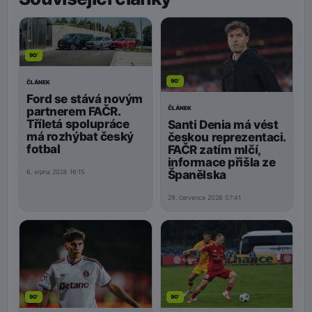
90'
90'
ČLÁNEK
Ford se stává novým
ČLÁNEK
partnerem FAČR.
Tříletá spolupráce
Santi Denia má vést
má rozhýbat český
českou reprezentaci.
fotbal
FAČR zatím mlčí,
informace přišla ze
Španělska
6. srpna 2026 16:15
29. července 2026 07:41
90'
90'