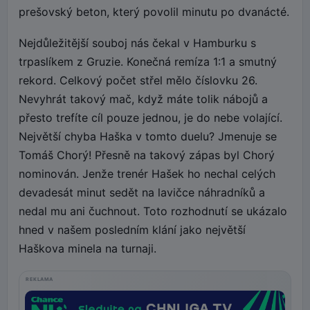
prešovský beton, který povolil minutu po dvanácté.
Nejdůležitější souboj nás čekal v Hamburku s
trpaslíkem z Gruzie. Konečná remíza 1:1 a smutný
rekord. Celkový počet střel mělo číslovku 26.
Nevyhrát takový mač, když máte tolik nábojů a
přesto trefíte cíl pouze jednou, je do nebe volající.
Největší chyba Haška v tomto duelu? Jmenuje se
Tomáš Chorý! Přesně na takový zápas byl Chorý
nominován. Jenže trenér Hašek ho nechal celých
devadesát minut sedět na lavičce náhradníků a
nedal mu ani čuchnout. Toto rozhodnutí se ukázalo
hned v našem posledním klání jako největší
Haškova minela na turnaji.
REKLAMA