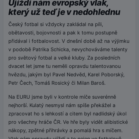
Ujíždí nám evropský vlak,
který už teď je v nedohlednu
Český fotbal si vždycky zakládal na píli,
obětavosti, bojovnosti a pak k tomu postupně
přidával i fotbalovost. V dnešní době až na výjimku
v podobě Patrika Schicka, nevychováváme talenty
pro světový fotbal a velké kluby. Za posledních
dvacet let jsme tu neměli opravdu talentovanou
hvězdu, jakým byl Pavel Nedvěd, Karel Poborský,
Petr Čech, Tomáš Rosický či Milan Baroš.
Na EURU jsme byli v kontrole míče suverénně
nejhorší. Kulatý nesmysl nám spíše překážel a
zpracovat ho s lehkostí a citem byl nadlidský úkol
pro všechny hráče ČR. Ve hře byly vidět alibistické
nákopy, zpětné přihrávky a pomalá hra s míčem.
Vlak nám opravdu ujíždí a to nejen ve fotbalově