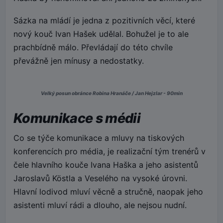
Sázka na mládí je jedna z pozitivních věcí, které
nový kouč Ivan Hašek udělal. Bohužel je to ale
prachbídně málo. Převládají do této chvíle
převážně jen mínusy a nedostatky.
Velký posun obránce Robina Hranáče / Jan Hejzlar - 90min
Komunikace s médii
Co se týče komunikace a mluvy na tiskových
konferencích pro média, je realizační tým trenérů v
čele hlavního kouče Ivana Haška a jeho asistentů
Jaroslavů Köstla a Veselého na vysoké úrovni.
Hlavní lodivod mluví věcně a stručně, naopak jeho
asistenti mluví rádi a dlouho, ale nejsou nudní.