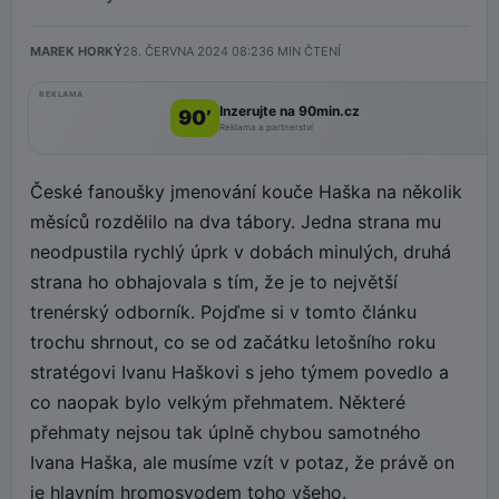
MAREK HORKÝ
28. ČERVNA 2024 08:23
6
MIN ČTENÍ
REKLAMA
Inzerujte na 90min.cz
90’
Reklama a partnerství
České fanoušky jmenování kouče Haška na několik
měsíců rozdělilo na dva tábory. Jedna strana mu
neodpustila rychlý úprk v dobách minulých, druhá
strana ho obhajovala s tím, že je to největší
trenérský odborník. Pojďme si v tomto článku
trochu shrnout, co se od začátku letošního roku
stratégovi Ivanu Haškovi s jeho týmem povedlo a
co naopak bylo velkým přehmatem. Některé
přehmaty nejsou tak úplně chybou samotného
Ivana Haška, ale musíme vzít v potaz, že právě on
je hlavním hromosvodem toho všeho.