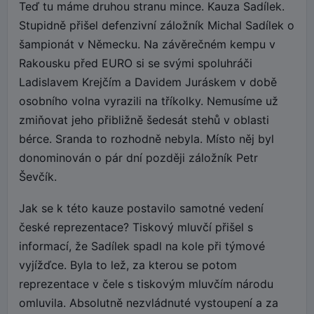
Teď tu máme druhou stranu mince. Kauza Sadílek.
Stupidně přišel defenzivní záložník Michal Sadílek o
šampionát v Německu. Na závěrečném kempu v
Rakousku před EURO si se svými spoluhráči
Ladislavem Krejčím a Davidem Juráskem v době
osobního volna vyrazili na tříkolky. Nemusíme už
zmiňovat jeho přibližně šedesát stehů v oblasti
bérce. Sranda to rozhodně nebyla. Místo něj byl
donominován o pár dní později záložník Petr
Ševčík.
Jak se k této kauze postavilo samotné vedení
české reprezentace? Tiskový mluvčí přišel s
informací, že Sadílek spadl na kole při týmové
vyjížďce. Byla to lež, za kterou se potom
reprezentace v čele s tiskovým mluvčím národu
omluvila. Absolutně nezvládnuté vystoupení a za