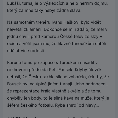
Lukáši, turnaj je o výsledcích a ne o herním dojmu,
který za mne taky nebyl žádná sláva.
Na samotném trenéru Ivanu Haškovi bylo vidět
největší zklamání. Dokonce se mi i zdálo, že měl v
jednu chvíli před kamerou České televize slzy v
očích a věřil jsem mu, že hlavně fanouškům chtěli
udělat více radosti.
Korunu tomu po zápase s Tureckem nasadil v
rozhovoru předseda Petr Fousek. Kdyby člověk
netušil, že Česko takhle šíleně vyhořelo, řekl by, že
Fousek byl na úplně jiném turnaji. Jeho hodnocení,
že reprezentace hrála vlastně skvěle a že tomu
chyběly jen body, to je silná káva na muže, který je
šéfem českého fotbalu. Ryba smrdí od hlavy...