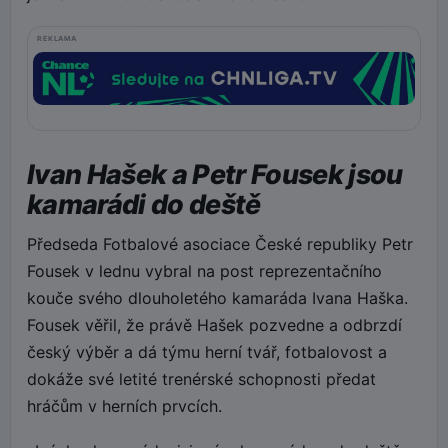
REKLAMA
Ivan Hašek a Petr Fousek jsou
kamarádi do deště
Předseda Fotbalové asociace České republiky Petr
Fousek v lednu vybral na post reprezentačního
kouče svého dlouholetého kamaráda Ivana Haška.
Fousek věřil, že právě Hašek pozvedne a odbrzdí
český výběr a dá týmu herní tvář, fotbalovost a
dokáže své letité trenérské schopnosti předat
hráčům v herních prvcích.