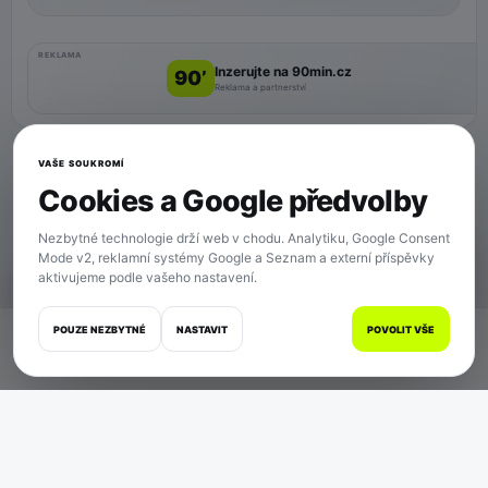
REKLAMA
Inzerujte na 90min.cz
90’
Reklama a partnerství
VAŠE SOUKROMÍ
Cookies a Google předvolby
Nezbytné technologie drží web v chodu. Analytiku, Google Consent
Mode v2, reklamní systémy Google a Seznam a externí příspěvky
aktivujeme podle vašeho nastavení.
SOUKROMÍ
POUZE NEZBYTNÉ
NASTAVIT
POVOLIT VŠE
Domů
Zápasy
Články
Zprávy
Více