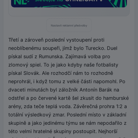
Nastavit reklamní předvolby
Třetí a zároveň poslední vystoupení proti
neoblíbenému soupeři, jímž bylo Turecko. Duel
pískal sudí z Rumunska. Zajímavá volba pro
zlomový spiel. To je jako kdyby naše fotbalisty
pískal Slovák. Ale rozhodčí nám to rozhodně
neprohrál, i když tomu z velké části napomohl. Po
dvaceti minutách byl záložník Antonín Barák na
odstřel a po červené kartě šel zkusit do hamburské
arény, zda teče teplá voda. Závěrečná prohra 1:2 a
totální výsledkový zmar. Poslední místo v základní
skupině a jako jedinému týmu se nám nepodařilo z
této velmi hratelné skupiny postoupit. Nejhorší