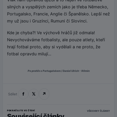
silných a vyspělých zemích jako je třeba Německo,
Portugalsko, Francie, Anglie či Španělsko. Lepší než
my už jsou i Gruzínci, Rumuni či Slovinci.
Kde je chyba?! Ve výchově hráčů již odmala!
Nevychováváme fotbalisty, ale pouze atlety, kteří
hrají fotbal proto, aby si vydělali a ne proto, že
fotbal opravdu milují...
Po prohře s Portugalskem / Daniel Ulrich - 90min
f
𝕏
↗
Sdílet
POKRAČUJTE VE ČTENÍ
VŠECHNY ČLÁNKY
Související články