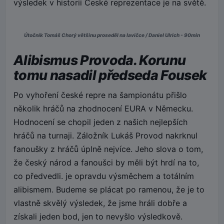
výsledek v historii České reprezentace je na světě.
Útočník Tomáš Chorý většinu proseděl na lavičce / Daniel Ulrich - 90min
Alibismus Provoda. Korunu
tomu nasadil předseda Fousek
Po vyhoření české repre na šampionátu přišlo
několik hráčů na zhodnocení EURA v Německu.
Hodnocení se chopil jeden z našich nejlepších
hráčů na turnaji. Záložník Lukáš Provod nakrknul
fanoušky z hráčů úplně nejvíce. Jeho slova o tom,
že český národ a fanoušci by měli být hrdí na to,
co předvedli. je opravdu výsměchem a totálním
alibismem. Budeme se plácat po ramenou, že je to
vlastně skvělý výsledek, že jsme hráli dobře a
získali jeden bod, jen to nevyšlo výsledkově.