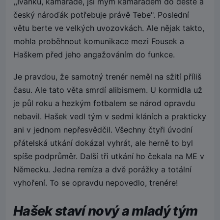
,,Ivánku, kamaráde, jsi mým kamarádem do deště a
český nároďák potřebuje právě Tebe". Poslední
větu berte ve velkých uvozovkách. Ale nějak takto,
mohla proběhnout komunikace mezi Fousek a
Haškem před jeho angažováním do funkce.
Je pravdou, že samotný trenér neměl na sžití příliš
času. Ale tato věta smrdí alibismem. U kormidla už
je půl roku a hezkým fotbalem se národ opravdu
nebavil. Hašek vedl tým v sedmi kláních a prakticky
ani v jednom nepřesvědčil. Všechny čtyři úvodní
přátelská utkání dokázal vyhrát, ale herně to byl
spíše podprůměr. Další tři utkání ho čekala na ME v
Německu. Jedna remíza a dvě porážky a totální
vyhoření. To se opravdu nepovedlo, trenére!
Hašek staví nový a mladý tým