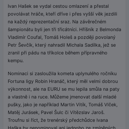
Ivan Hašek se vydal cestou omlazení a přestal
povolávat hráče, kteří dříve i přes vyšší věk jezdili
na každý reprezentační sraz. Na závěrečném
šampionátu byli jen tři třicátníci. Hříšník z Belmonda
Vladimír Coufal, Tomáš Holeš a později povolaný
Petr Ševčík, který nahradil Michala Sadílka, jež se
zranil při pádu na tříkolce během přípravného
kempu.
Nominaci si zasloužila kometa uplynulého ročníku
Fortuna ligy Robin Hranáč, který měl velmi dobrou
výkonnost, ale na EURU se mu lepila smůla na paty
a vlastně i na ruce. Můžeme jmenovat další mladé
pušky, jako je například Martin Vitík, Tomáš Vlček,
Matěj Jurásek, Pavel Šulc či Vítězslav Jaroš.
Troufnu si říct, že trenérský předchůdce Ivana
Haška by nenominoval ani jednoho ze zmíněných.