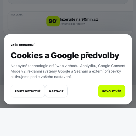
REKLAMA
Inzerujte na 90min.cz
90’
Reklama a partnerství
VAŠE SOUKROMÍ
Cookies a Google předvolby
Nezbytné technologie drží web v chodu. Analytiku, Google Consent
Mode v2, reklamní systémy Google a Seznam a externí příspěvky
aktivujeme podle vašeho nastavení.
SOUKROMÍ
POUZE NEZBYTNÉ
NASTAVIT
POVOLIT VŠE
Domů
Zápasy
Články
Zprávy
Více