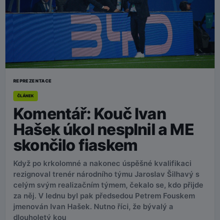
REPREZENTACE
ČLÁNEK
Komentář: Kouč Ivan
Hašek úkol nesplnil a ME
skončilo fiaskem
Když po krkolomné a nakonec úspěšné kvalifikaci
rezignoval trenér národního týmu Jaroslav Šilhavý s
celým svým realizačním týmem, čekalo se, kdo přijde
za něj. V lednu byl pak předsedou Petrem Fouskem
jmenován Ivan Hašek. Nutno říci, že bývalý a
dlouholetý kou