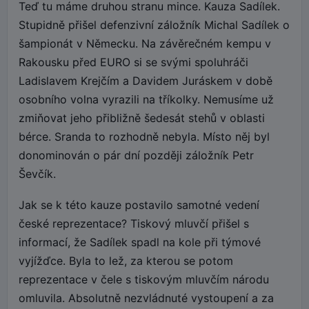
Teď tu máme druhou stranu mince. Kauza Sadílek.
Stupidně přišel defenzivní záložník Michal Sadílek o
šampionát v Německu. Na závěrečném kempu v
Rakousku před EURO si se svými spoluhráči
Ladislavem Krejčím a Davidem Juráskem v době
osobního volna vyrazili na tříkolky. Nemusíme už
zmiňovat jeho přibližně šedesát stehů v oblasti
bérce. Sranda to rozhodně nebyla. Místo něj byl
donominován o pár dní později záložník Petr
Ševčík.
Jak se k této kauze postavilo samotné vedení
české reprezentace? Tiskový mluvčí přišel s
informací, že Sadílek spadl na kole při týmové
vyjížďce. Byla to lež, za kterou se potom
reprezentace v čele s tiskovým mluvčím národu
omluvila. Absolutně nezvládnuté vystoupení a za