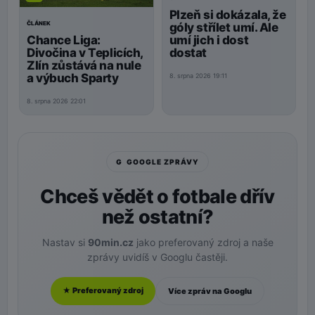
Plzeň si dokázala, že
ČLÁNEK
góly střílet umí. Ale
Chance Liga:
umí jich i dost
Divočina v Teplicích,
dostat
Zlín zůstává na nule
a výbuch Sparty
8. srpna 2026 19:11
8. srpna 2026 22:01
G GOOGLE ZPRÁVY
Chceš vědět o fotbale dřív
než ostatní?
Nastav si
90min.cz
jako preferovaný zdroj a naše
zprávy uvidíš v Googlu častěji.
★ Preferovaný zdroj
Více zpráv na Googlu