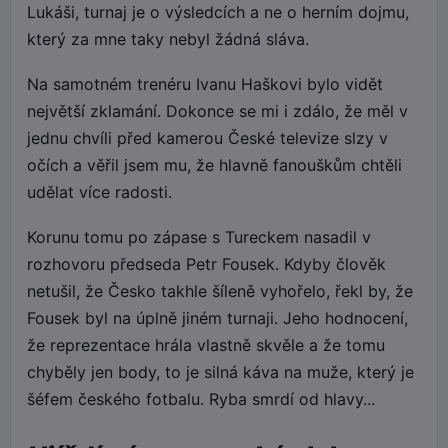
Lukáši, turnaj je o výsledcích a ne o herním dojmu,
který za mne taky nebyl žádná sláva.
Na samotném trenéru Ivanu Haškovi bylo vidět
největší zklamání. Dokonce se mi i zdálo, že měl v
jednu chvíli před kamerou České televize slzy v
očích a věřil jsem mu, že hlavně fanouškům chtěli
udělat více radosti.
Korunu tomu po zápase s Tureckem nasadil v
rozhovoru předseda Petr Fousek. Kdyby člověk
netušil, že Česko takhle šíleně vyhořelo, řekl by, že
Fousek byl na úplně jiném turnaji. Jeho hodnocení,
že reprezentace hrála vlastně skvěle a že tomu
chyběly jen body, to je silná káva na muže, který je
šéfem českého fotbalu. Ryba smrdí od hlavy...