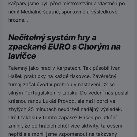
kašpary jsme byli před mistrovstvím a vlastně i po
něm! Mediálně špatné, sportovně a výsledkově
hrozné...
Nečitelný systém hry a
zpackané EURO s Chorým na
lavičce
Tajemný jako hrad v Karpatech. Tak působil Ivan
Hašek prakticky na každé tiskovce. Závěrečný
turnaj začal úvodní prohrou v nastavení 1:2 se
silným Portugalskem v Lipsku. Do vedení nás poslal
krásnou ranou Lukáš Provod, ale naši borci ve
zbylých 25 minutách neudrželi nadějný výsledek.
Určit taktiku v tomto zápase? Hašek po utkání
zmínil, že po hráčích chtěl více aktivity, ta ovšem
nepřišla a mohli jsme vzpomenout na takzvaný