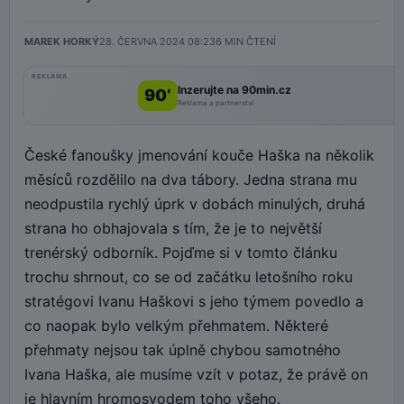
MAREK HORKÝ
28. ČERVNA 2024 08:23
6
MIN ČTENÍ
REKLAMA
Inzerujte na 90min.cz
90’
Reklama a partnerství
České fanoušky jmenování kouče Haška na několik
měsíců rozdělilo na dva tábory. Jedna strana mu
neodpustila rychlý úprk v dobách minulých, druhá
strana ho obhajovala s tím, že je to největší
trenérský odborník. Pojďme si v tomto článku
trochu shrnout, co se od začátku letošního roku
stratégovi Ivanu Haškovi s jeho týmem povedlo a
co naopak bylo velkým přehmatem. Některé
přehmaty nejsou tak úplně chybou samotného
Ivana Haška, ale musíme vzít v potaz, že právě on
je hlavním hromosvodem toho všeho.