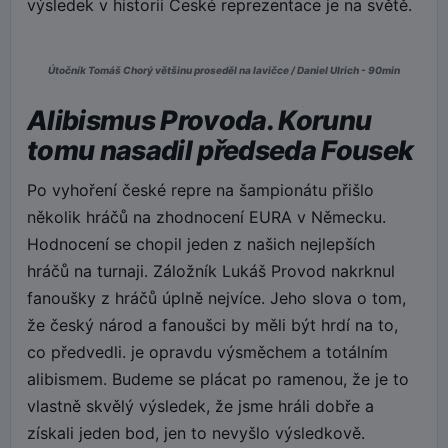
výsledek v historii České reprezentace je na světě.
Útočník Tomáš Chorý většinu proseděl na lavičce / Daniel Ulrich - 90min
Alibismus Provoda. Korunu
tomu nasadil předseda Fousek
Po vyhoření české repre na šampionátu přišlo
několik hráčů na zhodnocení EURA v Německu.
Hodnocení se chopil jeden z našich nejlepších
hráčů na turnaji. Záložník Lukáš Provod nakrknul
fanoušky z hráčů úplně nejvíce. Jeho slova o tom,
že český národ a fanoušci by měli být hrdí na to,
co předvedli. je opravdu výsměchem a totálním
alibismem. Budeme se plácat po ramenou, že je to
vlastně skvělý výsledek, že jsme hráli dobře a
získali jeden bod, jen to nevyšlo výsledkově.