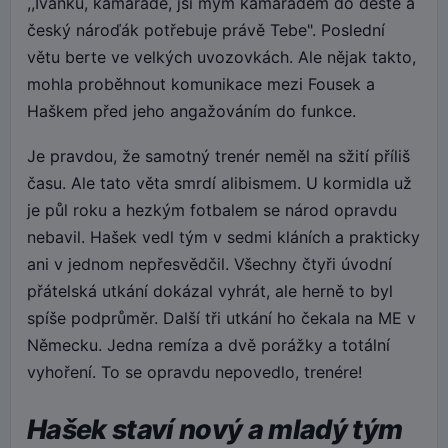
,,Ivánku, kamaráde, jsi mým kamarádem do deště a
český nároďák potřebuje právě Tebe". Poslední
větu berte ve velkých uvozovkách. Ale nějak takto,
mohla proběhnout komunikace mezi Fousek a
Haškem před jeho angažováním do funkce.
Je pravdou, že samotný trenér neměl na sžití příliš
času. Ale tato věta smrdí alibismem. U kormidla už
je půl roku a hezkým fotbalem se národ opravdu
nebavil. Hašek vedl tým v sedmi kláních a prakticky
ani v jednom nepřesvědčil. Všechny čtyři úvodní
přátelská utkání dokázal vyhrát, ale herně to byl
spíše podprůměr. Další tři utkání ho čekala na ME v
Německu. Jedna remíza a dvě porážky a totální
vyhoření. To se opravdu nepovedlo, trenére!
Hašek staví nový a mladý tým