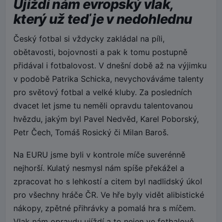
Ujíždí nám evropský vlak,
který už teď je v nedohlednu
Český fotbal si vždycky zakládal na píli,
obětavosti, bojovnosti a pak k tomu postupně
přidával i fotbalovost. V dnešní době až na výjimku
v podobě Patrika Schicka, nevychováváme talenty
pro světový fotbal a velké kluby. Za posledních
dvacet let jsme tu neměli opravdu talentovanou
hvězdu, jakým byl Pavel Nedvěd, Karel Poborský,
Petr Čech, Tomáš Rosický či Milan Baroš.
Na EURU jsme byli v kontrole míče suverénně
nejhorší. Kulatý nesmysl nám spíše překážel a
zpracovat ho s lehkostí a citem byl nadlidský úkol
pro všechny hráče ČR. Ve hře byly vidět alibistické
nákopy, zpětné přihrávky a pomalá hra s míčem.
Vlak nám opravdu ujíždí a to nejen ve fotbalově