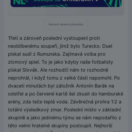
Nastavit reklamní předvolby
Třetí a zároveň poslední vystoupení proti
neoblíbenému soupeři, jímž bylo Turecko. Duel
pískal sudí z Rumunska. Zajímavá volba pro
zlomový spiel. To je jako kdyby naše fotbalisty
pískal Slovák. Ale rozhodčí nám to rozhodně
neprohrál, i když tomu z velké části napomohl. Po
dvaceti minutách byl záložník Antonín Barák na
odstřel a po červené kartě šel zkusit do hamburské
arény, zda teče teplá voda. Závěrečná prohra 1:2 a
totální výsledkový zmar. Poslední místo v základní
skupině a jako jedinému týmu se nám nepodařilo z
této velmi hratelné skupiny postoupit. Nejhorší