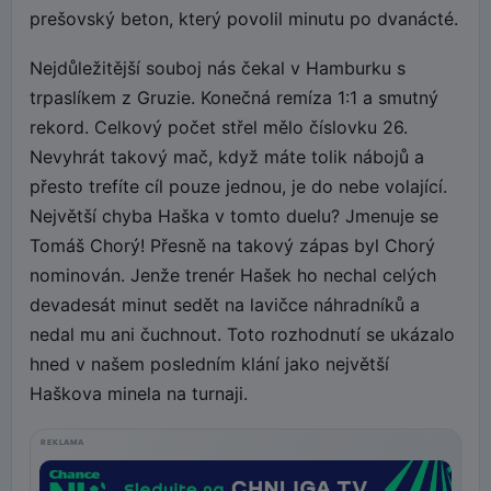
prešovský beton, který povolil minutu po dvanácté.
Nejdůležitější souboj nás čekal v Hamburku s
trpaslíkem z Gruzie. Konečná remíza 1:1 a smutný
rekord. Celkový počet střel mělo číslovku 26.
Nevyhrát takový mač, když máte tolik nábojů a
přesto trefíte cíl pouze jednou, je do nebe volající.
Největší chyba Haška v tomto duelu? Jmenuje se
Tomáš Chorý! Přesně na takový zápas byl Chorý
nominován. Jenže trenér Hašek ho nechal celých
devadesát minut sedět na lavičce náhradníků a
nedal mu ani čuchnout. Toto rozhodnutí se ukázalo
hned v našem posledním klání jako největší
Haškova minela na turnaji.
REKLAMA