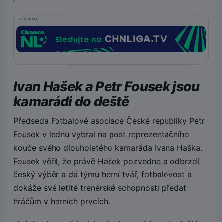
REKLAMA
Ivan Hašek a Petr Fousek jsou
kamarádi do deště
Předseda Fotbalové asociace České republiky Petr
Fousek v lednu vybral na post reprezentačního
kouče svého dlouholetého kamaráda Ivana Haška.
Fousek věřil, že právě Hašek pozvedne a odbrzdí
český výběr a dá týmu herní tvář, fotbalovost a
dokáže své letité trenérské schopnosti předat
hráčům v herních prvcích.