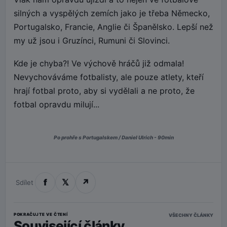
silných a vyspělých zemích jako je třeba Německo,
Portugalsko, Francie, Anglie či Španělsko. Lepší než
my už jsou i Gruzínci, Rumuni či Slovinci.
Kde je chyba?! Ve výchově hráčů již odmala!
Nevychováváme fotbalisty, ale pouze atlety, kteří
hrají fotbal proto, aby si vydělali a ne proto, že
fotbal opravdu milují...
Po prohře s Portugalskem / Daniel Ulrich - 90min
f
𝕏
↗
Sdílet
POKRAČUJTE VE ČTENÍ
VŠECHNY ČLÁNKY
Související články