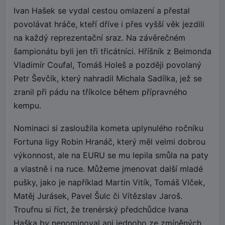
Ivan Hašek se vydal cestou omlazení a přestal
povolávat hráče, kteří dříve i přes vyšší věk jezdili
na každý reprezentační sraz. Na závěrečném
šampionátu byli jen tři třicátníci. Hříšník z Belmonda
Vladimír Coufal, Tomáš Holeš a později povolaný
Petr Ševčík, který nahradil Michala Sadílka, jež se
zranil při pádu na tříkolce během přípravného
kempu.
Nominaci si zasloužila kometa uplynulého ročníku
Fortuna ligy Robin Hranáč, který měl velmi dobrou
výkonnost, ale na EURU se mu lepila smůla na paty
a vlastně i na ruce. Můžeme jmenovat další mladé
pušky, jako je například Martin Vitík, Tomáš Vlček,
Matěj Jurásek, Pavel Šulc či Vítězslav Jaroš.
Troufnu si říct, že trenérský předchůdce Ivana
Haška by nenominoval ani jednoho ze zmíněných.