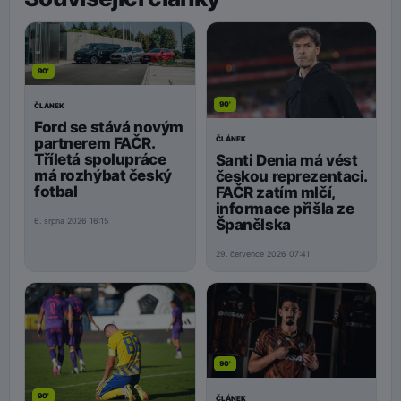
90'
90'
ČLÁNEK
Ford se stává novým
ČLÁNEK
partnerem FAČR.
Tříletá spolupráce
Santi Denia má vést
má rozhýbat český
českou reprezentaci.
fotbal
FAČR zatím mlčí,
informace přišla ze
Španělska
6. srpna 2026 16:15
29. července 2026 07:41
90'
90'
ČLÁNEK