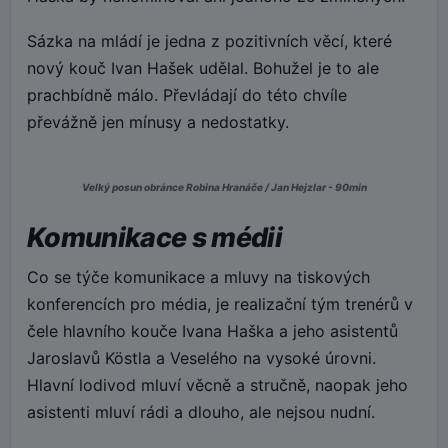
Sázka na mládí je jedna z pozitivních věcí, které
nový kouč Ivan Hašek udělal. Bohužel je to ale
prachbídně málo. Převládají do této chvíle
převážně jen mínusy a nedostatky.
Velký posun obránce Robina Hranáče / Jan Hejzlar - 90min
Komunikace s médii
Co se týče komunikace a mluvy na tiskových
konferencích pro média, je realizační tým trenérů v
čele hlavního kouče Ivana Haška a jeho asistentů
Jaroslavů Köstla a Veselého na vysoké úrovni.
Hlavní lodivod mluví věcně a stručně, naopak jeho
asistenti mluví rádi a dlouho, ale nejsou nudní.